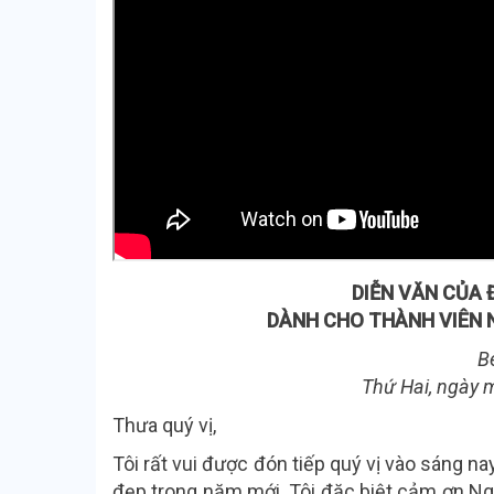
DIỄN VĂN
CỦA 
DÀNH CHO THÀNH
VIÊN 
B
Thứ Hai, ngày
m
Thưa quý vị,
Tôi rất vui được đón tiếp quý vị vào sáng na
đẹp trong năm mới. Tôi đặc biệt cảm ơn Ngà