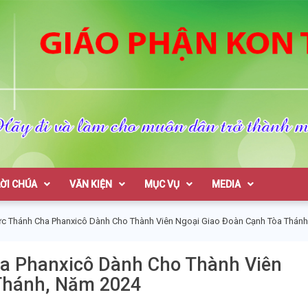
on Tum
LỜI CHÚA
VĂN KIỆN
MỤC VỤ
MEDIA
ức Thánh Cha Phanxicô Dành Cho Thành Viên Ngoại Giao Đoàn Cạnh Tòa Thán
a Phanxicô Dành Cho Thành Viên
Thánh, Năm 2024