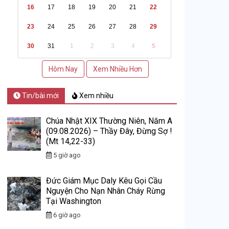
16
17
18
19
20
21
22
23
24
25
26
27
28
29
30
31
1
2
3
4
5
Hôm Nay
Xem Nhiều Hơn
Tin/bài mới
Xem nhiều
Chúa Nhật XIX Thường Niên, Năm A
(09.08.2026) – Thầy Đây, Đừng Sợ !
(Mt 14,22-33)
5 giờ ago
Đức Giám Mục Daly Kêu Gọi Cầu
Nguyện Cho Nạn Nhân Cháy Rừng
Tại Washington
6 giờ ago