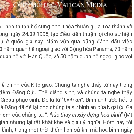
 Thỏa thuận bổ sung cho Thỏa thuận giữa Tòa thánh và
g ngày 24.09.1998, tạo điều kiện thuận lợi cho sự hiện
vụ ở quốc gia này. Năm vừa qua cũng đánh dấu việc
00 năm quan hệ ngoại giao với Cộng hòa Panama, 70 năm
 quan hệ với Hàn Quốc, và 50 năm quan hệ ngoại giao với
lễ chính của Kitô giáo. Chúng ta nghe thấy từ này trong
g đêm Đấng Cứu Thế giáng sinh, và chúng ta nghe thấy
Giêsu phục sinh. Đó là từ “
bình
an
”. Bình an trước hết là
à Đấng đã để lại cho chúng ta sự bình an của Ngài (x. Ga
hiệm của chúng ta: “
Phúc thay ai xây dựng hoà bình
” (Mt
giản nhưng lại rất khắt khe và giàu ý nghĩa. Hôm nay tôi
bình, trong một thời điểm lịch sử khi mà hòa bình ngày