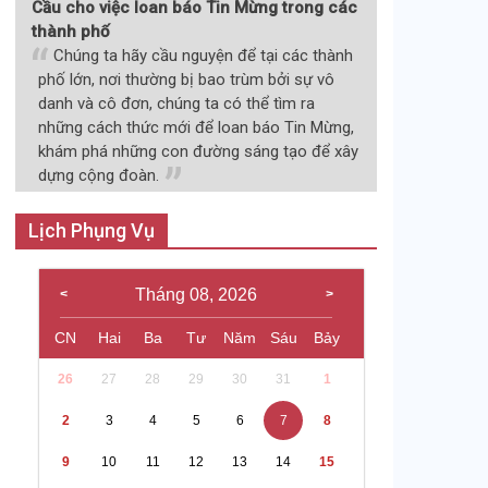
Cầu cho việc loan báo Tin Mừng trong các
thành phố
Chúng ta hãy cầu nguyện để tại các thành
phố lớn, nơi thường bị bao trùm bởi sự vô
danh và cô đơn, chúng ta có thể tìm ra
những cách thức mới để loan báo Tin Mừng,
khám phá những con đường sáng tạo để xây
dựng cộng đoàn.
Lịch Phụng Vụ
Tháng 08, 2026
CN
Hai
Ba
Tư
Năm
Sáu
Bảy
26
27
28
29
30
31
1
2
3
4
5
6
7
8
9
10
11
12
13
14
15