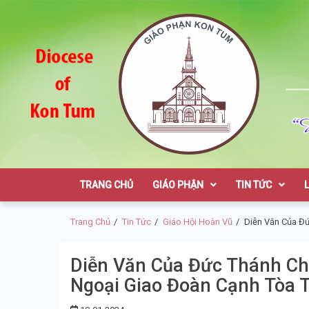
Skip
Skip
to
to
navigation
content
Giáo Phận K
TRANG CHỦ
GIÁO PHẬN
TIN TỨC
Trang Chủ
Tin Tức
Giáo Hội Hoàn Vũ
Diễn Văn Của Đ
Diễn Văn Của Đức Thánh Ch
Ngoại Giao Đoàn Cạnh Tòa 