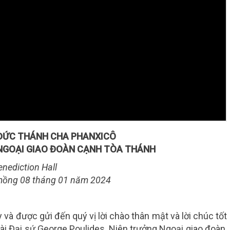
ĐỨC THÁNH CHA PHANXICÔ
NGOẠI GIAO ĐOÀN CẠNH TÒA THÁNH
enediction Hall
ồng 08 tháng
01 năm 2024
y và được gửi đến quý vị lời chào thân mật và lời chúc tốt
i Đại sứ George Poulides, Niên trưởng Ngoại giao đoàn,