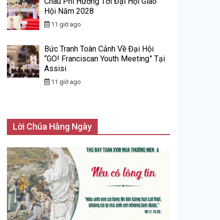
Châu Phi Hướng Tới Đại Hội Giáo
Hội Năm 2028
11 giờ ago
Bức Tranh Toàn Cảnh Về Đại Hội
“GO! Franciscan Youth Meeting” Tại
Assisi
11 giờ ago
Lời Chúa Hằng Ngày