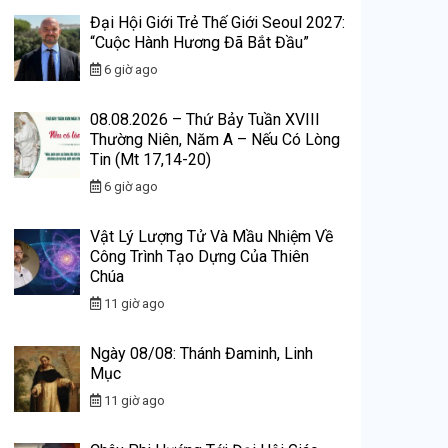
Đại Hội Giới Trẻ Thế Giới Seoul 2027:
“Cuộc Hành Hương Đã Bắt Đầu”
6 giờ ago
08.08.2026 – Thứ Bảy Tuần XVIII
Thường Niên, Năm A – Nếu Có Lòng
Tin (Mt 17,14-20)
6 giờ ago
Vật Lý Lượng Tử Và Mầu Nhiệm Về
Công Trình Tạo Dựng Của Thiên
Chúa
11 giờ ago
Ngày 08/08: Thánh Đaminh, Linh
Mục
11 giờ ago