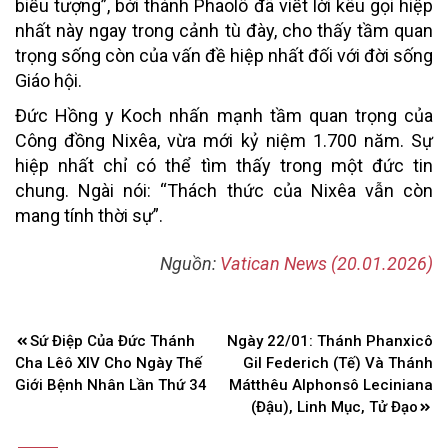
biểu tượng”, bởi thánh Phaolô đã viết lời kêu gọi hiệp
nhất này ngay trong cảnh tù đày, cho thấy tầm quan
trọng sống còn của vấn đề hiệp nhất đối với đời sống
Giáo hội.
Đức Hồng y Koch nhấn mạnh tầm quan trọng của
Công đồng Nixêa, vừa mới kỷ niệm 1.700 năm. Sự
hiệp nhất chỉ có thể tìm thấy trong một đức tin
chung. Ngài nói: “Thách thức của Nixêa vẫn còn
mang tính thời sự”.
Nguồn:
Vatican News (20.01.2026)
Điều
Sứ Điệp Của Đức Thánh
Ngày 22/01: Thánh Phanxicô
hướng
Cha Lêô XIV Cho Ngày Thế
Gil Federich (Tế) Và Thánh
bài
Giới Bệnh Nhân Lần Thứ 34
Mátthêu Alphonsô Leciniana
(Đậu), Linh Mục, Tử Đạo
viết