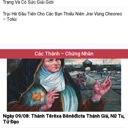
Trang Và Có Sức Giải Giới
Trại Hè Đầu Tiên Cho Các Bạn Thiếu Niên Jrai Vùng Cheoreo
– Tơlúi
Các Thánh – Chứng Nhân
Ngày 09/08: Thánh Têrêxa Bênêđicta Thánh Giá, Nữ Tu,
Tử Đạo