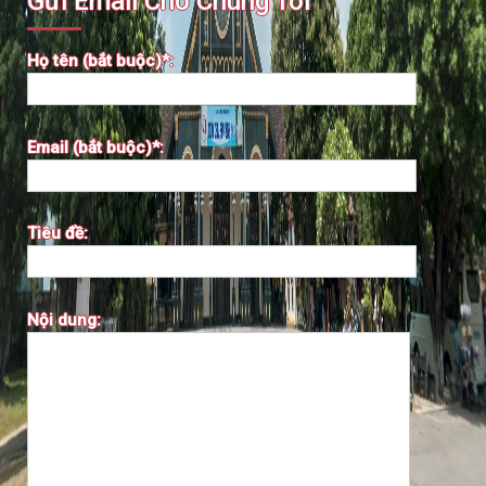
Gửi Email Cho Chúng Tôi
Họ tên (bắt buộc)*:
Email (bắt buộc)*:
Tiêu đề:
Nội dung: