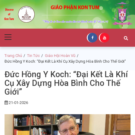
Skip
Skip
to
to
navigation
content
Giáo Phận Kon
Primary
Tum
Menu
Trang Chủ
Tin Tức
Giáo Hội Hoàn Vũ
Đức Hồng Y Koch: “Đại Kết Là Khí Cụ Xây Dựng Hòa Bình Cho Thế Giới”
Đức Hồng Y Koch: “Đại Kết Là Khí
Cụ Xây Dựng Hòa Bình Cho Thế
Giới”
21-01-2026