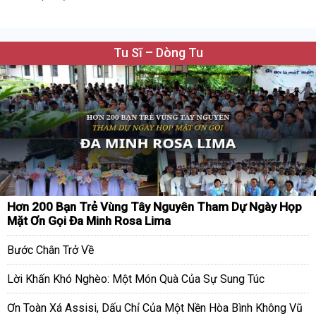
Tu Sĩ – Dòng Tu
Hơn 200 Bạn Trẻ Vùng Tây Nguyên Tham Dự Ngày Họp
Mặt Ơn Gọi Đa Minh Rosa Lima
Bước Chân Trở Về
Lời Khấn Khó Nghèo: Một Món Quà Của Sự Sung Túc
Ơn Toàn Xá Assisi, Dấu Chỉ Của Một Nền Hòa Bình Không Vũ