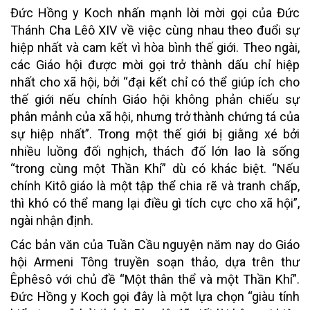
Đức Hồng y Koch nhấn mạnh lời mời gọi của Đức
Thánh Cha Lêô XIV về việc cùng nhau theo đuổi sự
hiệp nhất và cam kết vì hòa bình thế giới. Theo ngài,
các Giáo hội được mời gọi trở thành dấu chỉ hiệp
nhất cho xã hội, bởi “đại kết chỉ có thể giúp ích cho
thế giới nếu chính Giáo hội không phản chiếu sự
phân mảnh của xã hội, nhưng trở thành chứng tá của
sự hiệp nhất”. Trong một thế giới bị giằng xé bởi
nhiều luồng đối nghịch, thách đố lớn lao là sống
“trong cùng một Thần Khí” dù có khác biệt. “Nếu
chính Kitô giáo là một tập thể chia rẽ và tranh chấp,
thì khó có thể mang lại điều gì tích cực cho xã hội”,
ngài nhận định.
Các bản văn của Tuần Cầu nguyện năm nay do Giáo
hội Armeni Tông truyền soạn thảo, dựa trên thư
Êphêsô với chủ đề “Một thân thể và một Thần Khí”.
Đức Hồng y Koch gọi đây là một lựa chọn “giàu tính