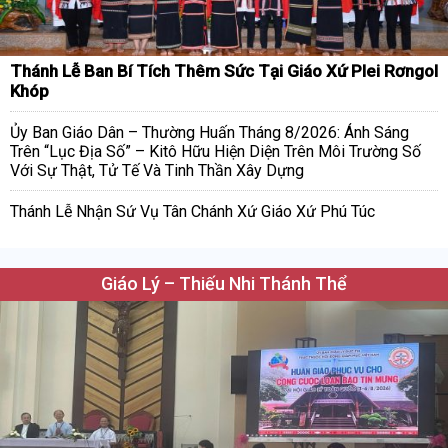
Thánh Lễ Ban Bí Tích Thêm Sức Tại Giáo Xứ Plei Rơngol
Khóp
Ủy Ban Giáo Dân – Thường Huấn Tháng 8/2026: Ánh Sáng
Trên “Lục Địa Số” – Kitô Hữu Hiện Diện Trên Môi Trường Số
Với Sự Thật, Tử Tế Và Tinh Thần Xây Dựng
Thánh Lễ Nhận Sứ Vụ Tân Chánh Xứ Giáo Xứ Phú Túc
Giáo Lý – Thiếu Nhi Thánh Thể