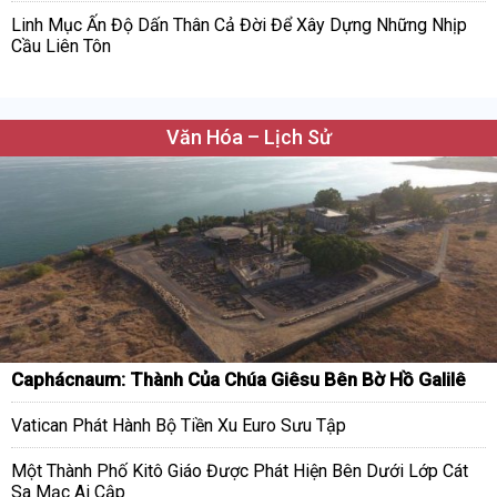
Linh Mục Ấn Độ Dấn Thân Cả Đời Để Xây Dựng Những Nhịp
Cầu Liên Tôn
Văn Hóa – Lịch Sử
Caphácnaum: Thành Của Chúa Giêsu Bên Bờ Hồ Galilê
Vatican Phát Hành Bộ Tiền Xu Euro Sưu Tập
Một Thành Phố Kitô Giáo Được Phát Hiện Bên Dưới Lớp Cát
Sa Mạc Ai Cập