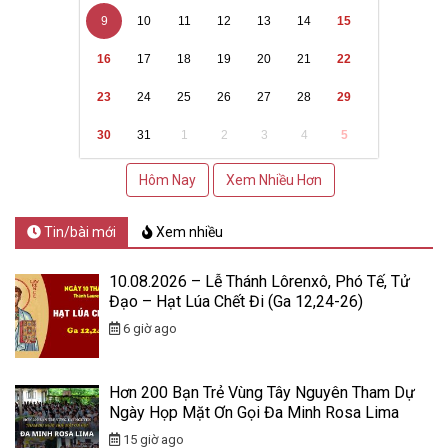
9
10
11
12
13
14
15
16
17
18
19
20
21
22
23
24
25
26
27
28
29
30
31
1
2
3
4
5
Hôm Nay
Xem Nhiều Hơn
Tin/bài mới
Xem nhiều
10.08.2026 – Lễ Thánh Lôrenxô, Phó Tế, Tử
Đạo – Hạt Lúa Chết Đi (Ga 12,24-26)
6 giờ ago
Hơn 200 Bạn Trẻ Vùng Tây Nguyên Tham Dự
Ngày Họp Mặt Ơn Gọi Đa Minh Rosa Lima
15 giờ ago