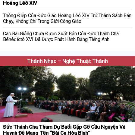
Hoàng Lêô XIV
Thông Điệp Của Đức Giáo Hoàng Lêô XIV Trở Thành Sách Bán
Chạy, Không Chỉ Trong Giới Công Giáo
Các Bài Giảng Chưa Được Xuất Bản Của Đức Thánh Cha
Bênêđíctô XVI Đã Được Phát Hành Bằng Tiếng Anh
Thánh Nhạc – Nghệ Thuật Thánh
Đức Thánh Cha Tham Dự Buổi Gặp Gỡ Cầu Nguyện Và
Huynh Đệ Mang Tên “Bài Ca Hòa Bình”