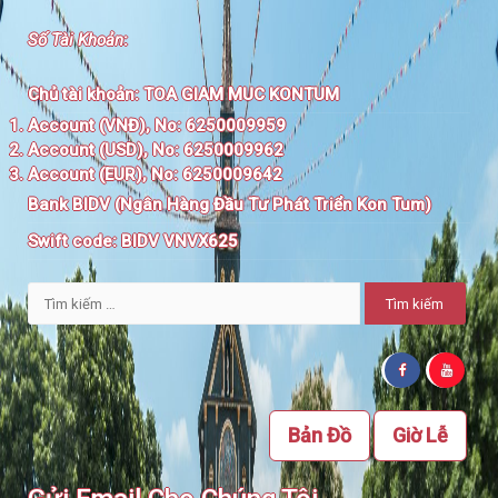
Số Tài Khoản
:
Chủ tài khoản:
TOA GIAM MUC KONTUM
Account (VNĐ), No: 6250009959
Account (USD), No: 6250009962
Account (EUR), No: 6250009642
Bank BIDV (Ngân Hàng Đầu Tư Phát Triển Kon Tum)
Swift code:
BIDV VNVX625
Tìm
kiếm
cho:
Bản Đồ
Giờ Lễ