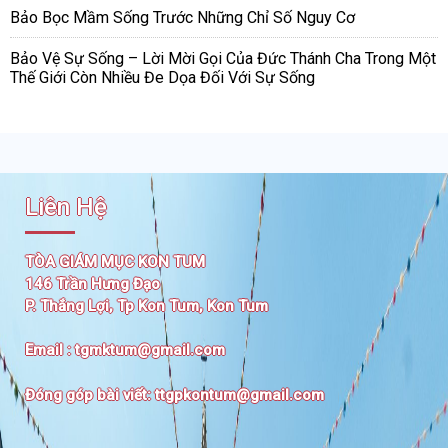
Bảo Bọc Mầm Sống Trước Những Chỉ Số Nguy Cơ
Bảo Vệ Sự Sống – Lời Mời Gọi Của Đức Thánh Cha Trong Một
Thế Giới Còn Nhiều Đe Dọa Đối Với Sự Sống
Liên Hệ
TÒA GIÁM MỤC KON TUM
146 Trần Hưng Đạo
P. Thắng Lợi, Tp Kon Tum, Kon Tum
Email :
tgmktum@gmail.com
Đóng góp bài viết:
ttgpkontum@gmail.com