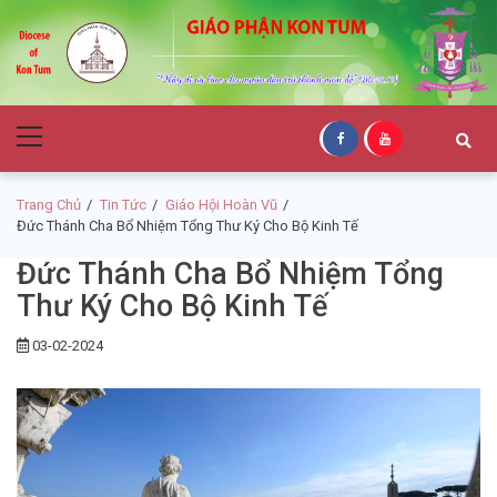
Skip
Skip
to
to
navigation
content
Giáo Phận Kon
Primary
Tum
Menu
Trang Chủ
Tin Tức
Giáo Hội Hoàn Vũ
Đức Thánh Cha Bổ Nhiệm Tổng Thư Ký Cho Bộ Kinh Tế
Đức Thánh Cha Bổ Nhiệm Tổng
Thư Ký Cho Bộ Kinh Tế
03-02-2024