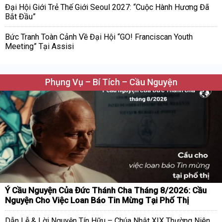
Đại Hội Giới Trẻ Thế Giới Seoul 2027: “Cuộc Hành Hương Đã
Bắt Đầu”
Bức Tranh Toàn Cảnh Về Đại Hội “GO! Franciscan Youth
Meeting” Tại Assisi
Phụng Vụ – Bí Tích – Cầu Nguyện
Ý Cầu Nguyện Của Đức Thánh Cha Tháng 8/2026: Cầu
Nguyện Cho Việc Loan Báo Tin Mừng Tại Phố Thị
Dẫn Lễ & Lời Nguyện Tín Hữu – Chúa Nhật XIX Thường Niên,