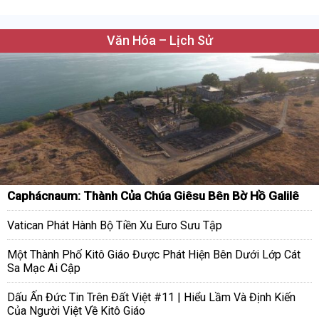
Văn Hóa – Lịch Sử
Caphácnaum: Thành Của Chúa Giêsu Bên Bờ Hồ Galilê
Vatican Phát Hành Bộ Tiền Xu Euro Sưu Tập
Một Thành Phố Kitô Giáo Được Phát Hiện Bên Dưới Lớp Cát
Sa Mạc Ai Cập
Dấu Ấn Đức Tin Trên Đất Việt #11 | Hiểu Lầm Và Định Kiến
Của Người Việt Về Kitô Giáo