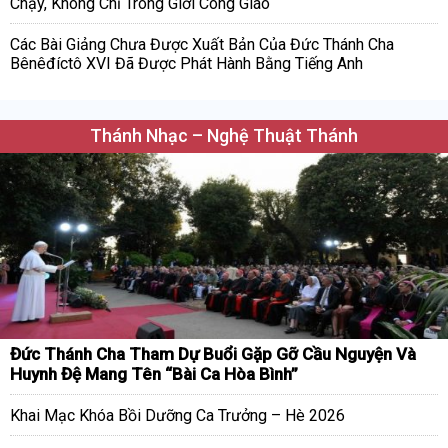
Chạy, Không Chỉ Trong Giới Công Giáo
Các Bài Giảng Chưa Được Xuất Bản Của Đức Thánh Cha
Bênêđíctô XVI Đã Được Phát Hành Bằng Tiếng Anh
Thánh Nhạc – Nghệ Thuật Thánh
Đức Thánh Cha Tham Dự Buổi Gặp Gỡ Cầu Nguyện Và
Huynh Đệ Mang Tên “Bài Ca Hòa Bình”
Khai Mạc Khóa Bồi Dưỡng Ca Trưởng – Hè 2026