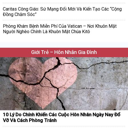
Caritas Công Giáo: Sứ Mạng Đổi Mới Và Kiến Tạo Các “Cộng
Đồng Chăm Sóc”
Phòng Khám Bệnh Miễn Phí Của Vatican – Nơi Khuôn Mặt
Người Nghèo Chính Là Khuôn Mặt Chúa Kitô
Giới Trẻ – Hôn Nhân Gia Đình
10 Lý Do Chính Khiến Các Cuộc Hôn Nhân Ngày Nay Đổ
Vỡ Và Cách Phòng Tránh