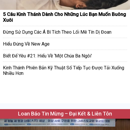
5 Câu Kinh Thánh Dành Cho Những Lúc Bạn Muốn Buông
Xuôi
Đừng Sử Dụng Các Á Bí Tích Theo Lối Mê Tín Dị Đoan
Hiểu Đúng Về New Age
Biết Để Yêu #21: Hiểu Về ‘Một Chúa Ba Ngôi’
Kinh Thánh Phiên Bản Kỹ Thuật Số Tiếp Tục Được Tải Xuống
Nhiều Hơn
Loan Báo Tin Mừng – Đại Kết & Liên Tôn