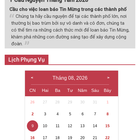
Cầu cho việc loan báo Tin Mừng trong các thành phố
Chúng ta hãy cầu nguyện để tại các thành phố lớn, nơi
thường bị bao trùm bởi sự vô danh và cô đơn, chúng ta
có thể tìm ra những cách thức mới để loan báo Tin Mừng,
khám phá những con đường sáng tạo để xây dựng cộng
đoàn.
Lịch Phụng Vụ
Tháng 08, 2026
CN
Hai
Ba
Tư
Năm
Sáu
Bảy
26
27
28
29
30
31
1
2
3
4
5
6
7
8
9
10
11
12
13
14
15
16
17
18
19
20
21
22