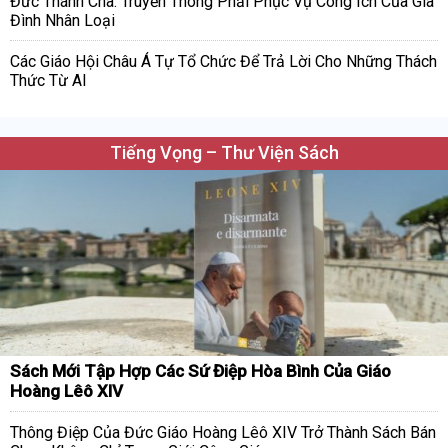
Đức Thánh Cha: Truyền Thông Phải Phục Vụ Công Ích Của Gia
Đình Nhân Loại
Các Giáo Hội Châu Á Tự Tổ Chức Để Trả Lời Cho Những Thách
Thức Từ AI
Tiếng Vọng – Thư Viện Sách
Sách Mới Tập Hợp Các Sứ Điệp Hòa Bình Của Giáo
Hoàng Lêô XIV
Thông Điệp Của Đức Giáo Hoàng Lêô XIV Trở Thành Sách Bán