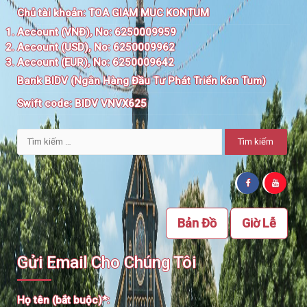
Chủ tài khoản:
TOA GIAM MUC KONTUM
Account (VNĐ), No: 6250009959
Account (USD), No: 6250009962
Account (EUR), No: 6250009642
Bank BIDV (Ngân Hàng Đầu Tư Phát Triển Kon Tum)
Swift code:
BIDV VNVX625
Tìm
kiếm
cho:
Bản Đồ
Giờ Lễ
Gửi Email Cho Chúng Tôi
Họ tên (bắt buộc)*: