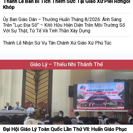
Thánh Lễ Ban Bí Tích Thêm Sức Tại Giáo Xứ Plei Rơngol
Khóp
Ủy Ban Giáo Dân – Thường Huấn Tháng 8/2026: Ánh Sáng
Trên “Lục Địa Số” – Kitô Hữu Hiện Diện Trên Môi Trường Số
Với Sự Thật, Tử Tế Và Tinh Thần Xây Dựng
Thánh Lễ Nhận Sứ Vụ Tân Chánh Xứ Giáo Xứ Phú Túc
Giáo Lý – Thiếu Nhi Thánh Thể
Đại Hội Giáo Lý Toàn Quốc Lần Thứ VII: Huấn Giáo Phục