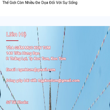
Thế Giới Còn Nhiều Đe Dọa Đối Với Sự Sống
Liên Hệ
TÒA GIÁM MỤC KON TUM
146 Trần Hưng Đạo
P. Thắng Lợi, Tp Kon Tum, Kon Tum
Email :
tgmktum@gmail.com
Đóng góp bài viết:
ttgpkontum@gmail.com
Số Tài Khoản
: