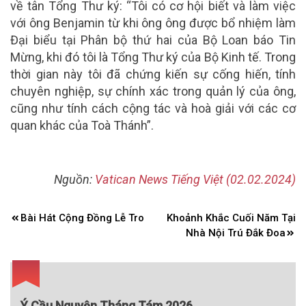
về tân Tổng Thư ký: “Tôi có cơ hội biết và làm việc
với ông Benjamin từ khi ông ông được bổ nhiệm làm
Đại biểu tại Phân bộ thứ hai của Bộ Loan báo Tin
Mừng, khi đó tôi là Tổng Thư ký của Bộ Kinh tế. Trong
thời gian này tôi đã chứng kiến sự cống hiến, tính
chuyên nghiệp, sự chính xác trong quản lý của ông,
cũng như tính cách cộng tác và hoà giải với các cơ
quan khác của Toà Thánh”.
Nguồn:
Vatican News Tiếng Việt (02.02.2024)
Điều
Bài Hát Cộng Đồng Lễ Tro
Khoảnh Khắc Cuối Năm Tại
hướng
Nhà Nội Trú Đắk Đoa
bài
viết
Ý Cầu Nguyện Tháng Tám 2026