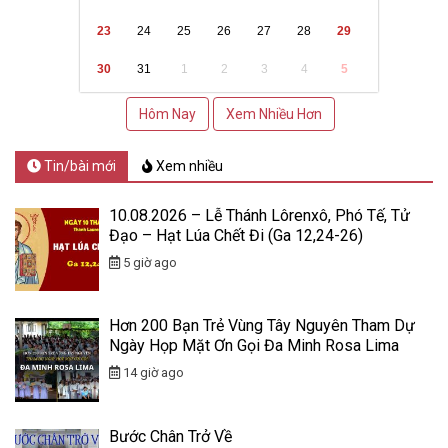
23
24
25
26
27
28
29
30
31
1
2
3
4
5
Hôm Nay
Xem Nhiều Hơn
Tin/bài mới
Xem nhiều
10.08.2026 – Lễ Thánh Lôrenxô, Phó Tế, Tử
Đạo – Hạt Lúa Chết Đi (Ga 12,24-26)
5 giờ ago
Hơn 200 Bạn Trẻ Vùng Tây Nguyên Tham Dự
Ngày Họp Mặt Ơn Gọi Đa Minh Rosa Lima
14 giờ ago
Bước Chân Trở Về