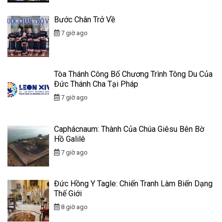
Bước Chân Trở Về
7 giờ ago
Tòa Thánh Công Bố Chương Trình Tông Du Của
Đức Thánh Cha Tại Pháp
7 giờ ago
Caphácnaum: Thành Của Chúa Giêsu Bên Bờ
Hồ Galilê
7 giờ ago
Đức Hồng Y Tagle: Chiến Tranh Làm Biến Dạng
Thế Giới
8 giờ ago