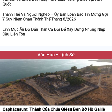
Quốc
Thánh Thể Và Người Nghèo – Ủy Ban Loan Báo Tin Mừng Gợi
Ý Suy Niệm Chầu Thánh Thể Tháng 8/2026
Linh Mục Ấn Độ Dấn Thân Cả Đời Để Xây Dựng Những Nhịp
Cầu Liên Tôn
Văn Hóa – Lịch Sử
Caphácnaum: Thành Của Chúa Giêsu Bên Bờ Hồ Galilê