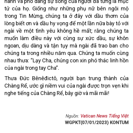
hành và phó dâng sự sống của người đã từng là mục
tử của họ. Giống như những phụ nữ bên ngôi mộ
trong Tin Mừng, chúng ta ở đây với dầu thơm của
lòng biết ơn và dầu hy vọng để một lần nữa bày tỏ với
ngài về một tình yêu không hề mất; rằng chúng ta
muốn làm điều này với cùng sự xức dầu, sự khôn
ngoan, dịu dàng và tận tụy mà ngài đã trao ban cho
chúng ta trong nhiều năm qua. Chúng ta muốn cùng
nhau thưa: “Lạy Cha, chúng con xin phó thác linh hồn
của ngài trong tay Cha”.
Thưa Đức Bênêđictô, người bạn trung thành của
Chàng Rể, ước gì niềm vui của ngài được trọn vẹn khi
nghe tiếng của Chàng Rể, bây giờ và mãi mãi!
Nguồn:
Vatican News Tiếng Việt
WGPKT(07/01/2023) KONTUM