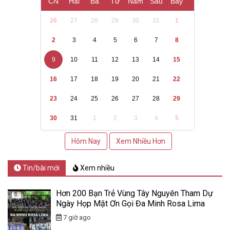
CN
Hai
Ba
Tư
Năm
Sáu
Bảy
26
27
28
29
30
31
1
2
3
4
5
6
7
8
9
10
11
12
13
14
15
16
17
18
19
20
21
22
23
24
25
26
27
28
29
30
31
1
2
3
4
5
Hôm Nay
Xem Nhiều Hơn
Tin/bài mới
Xem nhiều
Hơn 200 Bạn Trẻ Vùng Tây Nguyên Tham Dự
Ngày Họp Mặt Ơn Gọi Đa Minh Rosa Lima
7 giờ ago