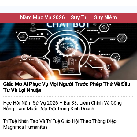
Năm Mục Vụ 2026 – Suy Tư – Suy Niệm
Giấc Mơ AI Phục Vụ Mọi Người Trước Phép Thử Về Đầu
Tư Và Lợi Nhuận
Học Hỏi Năm Sứ Vụ 2026 – Bài 33. Liêm Chính Và Công
Bằng: Làm Muối Ướp Đời Trong Kinh Doanh
Trí Tuệ Nhân Tạo Và Trí Tuệ Giáo Hội Theo Thông Điệp
Magnifica Humanitas