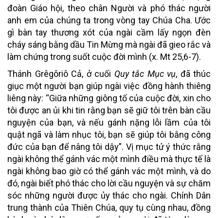
đoàn Giáo hội, theo chân Người và phó thác người
anh em của chúng ta trong vòng tay Chúa Cha. Ước
gì bàn tay thương xót của ngài cầm lấy ngọn đèn
cháy sáng bằng dầu Tin Mừng mà ngài đã gieo rắc và
làm chứng trong suốt cuộc đời mình (x. Mt 25,6-7).
Thánh Grêgôriô Cả, ở cuối
Quy tắc Mục vụ
, đã thúc
giục một người bạn giúp ngài việc đồng hành thiêng
liêng này: “Giữa những giông tố của cuộc đời, xin cho
tôi được an ủi khi tin rằng bạn sẽ giữ tôi trên bàn cầu
nguyện của bạn, và nếu gánh nặng lỗi lầm của tôi
quật ngã và làm nhục tôi, bạn sẽ giúp tôi bằng công
đức của bạn để nâng tôi dậy”. Vị mục tử ý thức rằng
ngài không thể gánh vác một mình điều mà thực tế là
ngài không bao giờ có thể gánh vác một mình, và do
đó, ngài biết phó thác cho lời cầu nguyện và sự chăm
sóc những người được ủy thác cho ngài. Chính Dân
trung thành của Thiên Chúa, quy tụ cùng nhau, đồng