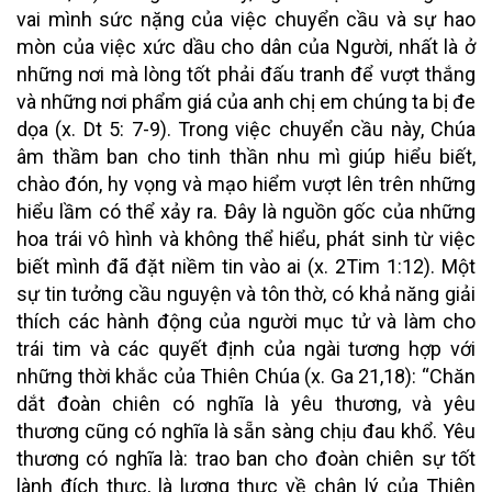
vai mình sức nặng của việc chuyển cầu và sự hao
mòn của việc xức dầu cho dân của Người, nhất là ở
những nơi mà lòng tốt phải đấu tranh để vượt thắng
và những nơi phẩm giá của anh chị em chúng ta bị đe
dọa (x. Dt 5: 7-9). Trong việc chuyển cầu này, Chúa
âm thầm ban cho tinh thần nhu mì giúp hiểu biết,
chào đón, hy vọng và mạo hiểm vượt lên trên những
hiểu lầm có thể xảy ra. Đây là nguồn gốc của những
hoa trái vô hình và không thể hiểu, phát sinh từ việc
biết mình đã đặt niềm tin vào ai (x. 2Tim 1:12). Một
sự tin tưởng cầu nguyện và tôn thờ, có khả năng giải
thích các hành động của người mục tử và làm cho
trái tim và các quyết định của ngài tương hợp với
những thời khắc của Thiên Chúa (x. Ga 21,18): “Chăn
dắt đoàn chiên có nghĩa là yêu thương, và yêu
thương cũng có nghĩa là sẵn sàng chịu đau khổ. Yêu
thương có nghĩa là: trao ban cho đoàn chiên sự tốt
lành đích thực, là lương thực về chân lý của Thiên