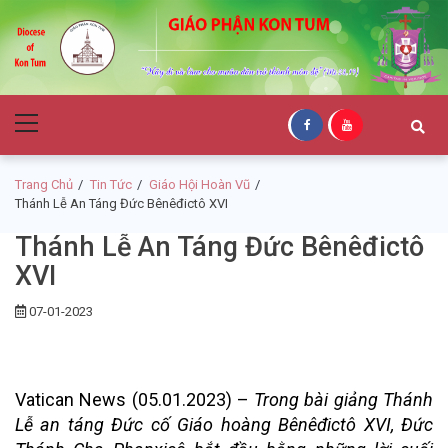
Skip
Skip
to
to
navigation
content
Giáo Phận Kon
Primary
Tum
Menu
Trang Chủ
Tin Tức
Giáo Hội Hoàn Vũ
Thánh Lễ An Táng Đức Bênêđictô XVI
Thánh Lễ An Táng Đức Bênêđictô
XVI
07-01-2023
Vatican News (05.01.2023)
–
Trong bài giảng Thánh
Lễ an táng Đức cố Giáo hoàng Bênêđictô XVI, Đức