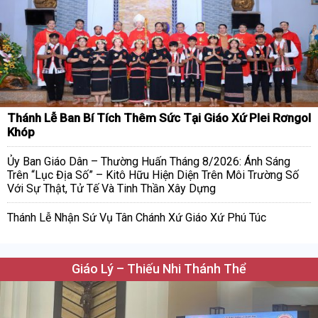
Thánh Lễ Ban Bí Tích Thêm Sức Tại Giáo Xứ Plei Rơngol
Khóp
Ủy Ban Giáo Dân – Thường Huấn Tháng 8/2026: Ánh Sáng
Trên “Lục Địa Số” – Kitô Hữu Hiện Diện Trên Môi Trường Số
Với Sự Thật, Tử Tế Và Tinh Thần Xây Dựng
Thánh Lễ Nhận Sứ Vụ Tân Chánh Xứ Giáo Xứ Phú Túc
Giáo Lý – Thiếu Nhi Thánh Thể