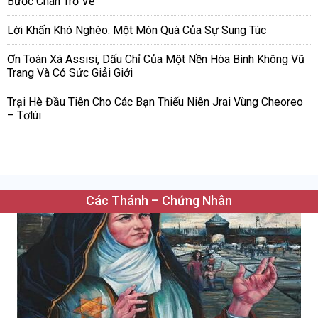
Bước Chân Trở Về
Lời Khấn Khó Nghèo: Một Món Quà Của Sự Sung Túc
Ơn Toàn Xá Assisi, Dấu Chỉ Của Một Nền Hòa Bình Không Vũ
Trang Và Có Sức Giải Giới
Trại Hè Đầu Tiên Cho Các Bạn Thiếu Niên Jrai Vùng Cheoreo
– Tơlúi
Các Thánh – Chứng Nhân