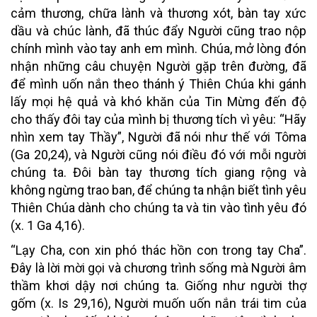
cảm thương, chữa lành và thương xót, bàn tay xức
dầu và chúc lành, đã thúc đẩy Người cũng trao nộp
chính mình vào tay anh em mình. Chúa, mở lòng đón
nhận những câu chuyện Người gặp trên đường, đã
để mình uốn nắn theo thánh ý Thiên Chúa khi gánh
lấy mọi hệ quả và khó khăn của Tin Mừng đến độ
cho thấy đôi tay của mình bị thương tích vì yêu: “Hãy
nhìn xem tay Thầy”, Người đã nói như thế với Tôma
(Ga 20,24), và Người cũng nói điều đó với mỗi người
chúng ta. Đôi bàn tay thương tích giang rộng và
không ngừng trao ban, để chúng ta nhận biết tình yêu
Thiên Chúa dành cho chúng ta và tin vào tình yêu đó
(x. 1 Ga 4,16).
“Lạy Cha, con xin phó thác hồn con trong tay Cha”.
Đây là lời mời gọi và chương trình sống mà Người âm
thầm khơi dậy nơi chúng ta. Giống như người thợ
gốm (x. Is 29,16), Người muốn uốn nắn trái tim của