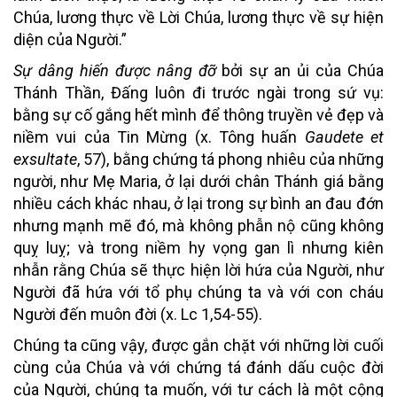
Chúa, lương thực về Lời Chúa, lương thực về sự hiện
diện của Người.”
Sự dâng hiến được nâng đỡ
bởi sự an ủi của Chúa
Thánh Thần, Đấng luôn đi trước ngài trong sứ vụ:
bằng sự cố gắng hết mình để thông truyền vẻ đẹp và
niềm vui của Tin Mừng (x. Tông huấn
Gaudete et
exsultate
, 57), bằng chứng tá phong nhiêu của những
người, như Mẹ Maria, ở lại dưới chân Thánh giá bằng
nhiều cách khác nhau, ở lại trong sự bình an đau đớn
nhưng mạnh mẽ đó, mà không phẫn nộ cũng không
quỵ luỵ; và trong niềm hy vọng gan lì nhưng kiên
nhẫn rằng Chúa sẽ thực hiện lời hứa của Người, như
Người đã hứa với tổ phụ chúng ta và với con cháu
Người đến muôn đời (x. Lc 1,54-55).
Chúng ta cũng vậy, được gắn chặt với những lời cuối
cùng của Chúa và với chứng tá đánh dấu cuộc đời
của Người, chúng ta muốn, với tư cách là một cộng