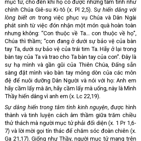
mục tử, cho đến khi họ có được những tâm tình như
chính Chúa Giê-su Ki-tô (x. Pl 2,5). Sự
hiến dâng với
lòng biết ơn
trong việc phục vụ Chúa và Dân Ngài
phát sinh từ việc đón nhận một món quà hoàn toàn
nhưng không: “Con thuộc về Ta… con thuộc về họ”,
Chúa thì thầm; “con đang ở dưới sự bảo vệ của bàn
tay Ta, dưới sự bảo vệ của trái tim Ta. Hãy ở lại trong
bàn tay của Ta và trao cho Ta bàn tay của con”. Đây là
sự hạ mình và gần gũi của Thiên Chúa, Đấng sẵn
sàng đặt mình vào bàn tay mỏng dòn của các môn
đệ để nuôi dưỡng Dân Người và nói với họ: Anh em
hãy cầm lấy mà ăn, hãy cầm lấy mà uống, này là Mình
Thầy hiến dâng vì anh em (x. Lc 22,19).
Sự dâng hiến trong tâm tình kinh nguyện
, được hình
thành và tinh luyện cách âm thầm giữa trăm chiều
thử thách mà người mục tử phải đối diện (x. 1 Pr 1,6-
7) và lời mời gọi tín thác để chăm sóc đoàn chiên (x.
Ga 21,17). Giống như Thầy, người mục tử mang trên