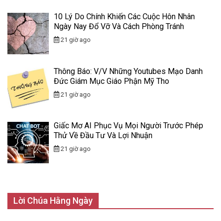
10 Lý Do Chính Khiến Các Cuộc Hôn Nhân
Ngày Nay Đổ Vỡ Và Cách Phòng Tránh
21 giờ ago
Thông Báo: V/v Những Youtubes Mạo Danh
Đức Giám Mục Giáo Phận Mỹ Tho
21 giờ ago
Giấc Mơ AI Phục Vụ Mọi Người Trước Phép
Thử Về Đầu Tư Và Lợi Nhuận
21 giờ ago
Lời Chúa Hằng Ngày