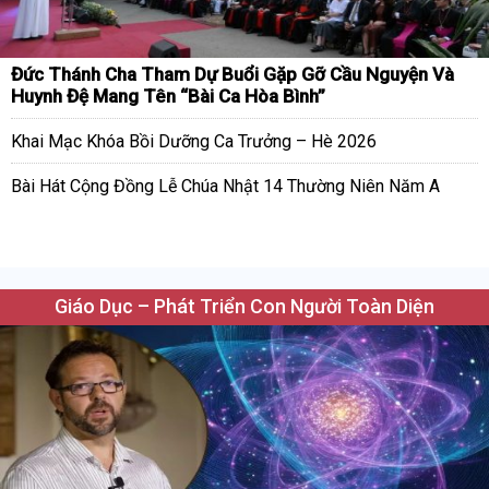
Đức Thánh Cha Tham Dự Buổi Gặp Gỡ Cầu Nguyện Và
Huynh Đệ Mang Tên “Bài Ca Hòa Bình”
Khai Mạc Khóa Bồi Dưỡng Ca Trưởng – Hè 2026
Bài Hát Cộng Đồng Lễ Chúa Nhật 14 Thường Niên Năm A
Giáo Dục – Phát Triển Con Người Toàn Diện