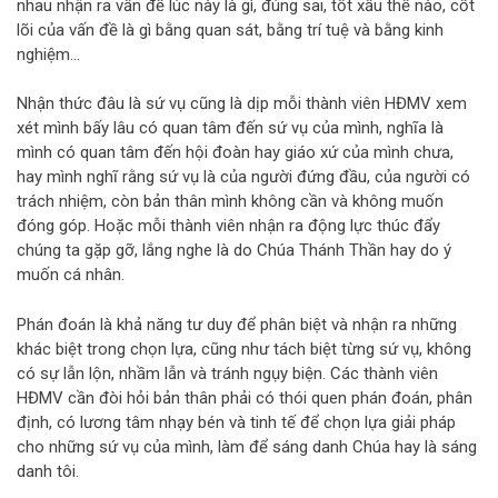
nhau nhận ra vấn đề lúc này là gì, đúng sai, tốt xấu thế nào, cốt
lõi của vấn đề là gì bằng quan sát, bằng trí tuệ và bằng kinh
nghiệm…
Nhận thức đâu là sứ vụ cũng là dịp mỗi thành viên HĐMV xem
xét mình bấy lâu có quan tâm đến sứ vụ của mình, nghĩa là
mình có quan tâm đến hội đoàn hay giáo xứ của mình chưa,
hay mình nghĩ rằng sứ vụ là của người đứng đầu, của người có
trách nhiệm, còn bản thân mình không cần và không muốn
đóng góp. Hoặc mỗi thành viên nhận ra động lực thúc đẩy
chúng ta gặp gỡ, lắng nghe là do Chúa Thánh Thần hay do ý
muốn cá nhân.
Phán đoán là khả năng tư duy để phân biệt và nhận ra những
khác biệt trong chọn lựa, cũng như tách biệt từng sứ vụ, không
có sự lẫn lộn, nhầm lẫn và tránh ngụy biện. Các thành viên
HĐMV cần đòi hỏi bản thân phải có thói quen phán đoán, phân
định, có lương tâm nhạy bén và tinh tế để chọn lựa giải pháp
cho những sứ vụ của mình, làm để sáng danh Chúa hay là sáng
danh tôi.