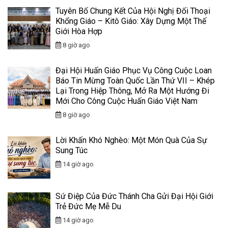
Tuyên Bố Chung Kết Của Hội Nghị Đối Thoại
Khổng Giáo – Kitô Giáo: Xây Dựng Một Thế
Giới Hòa Hợp
8 giờ ago
Đại Hội Huấn Giáo Phục Vụ Công Cuộc Loan
Báo Tin Mừng Toàn Quốc Lần Thứ VII – Khép
Lại Trong Hiệp Thông, Mở Ra Một Hướng Đi
Mới Cho Công Cuộc Huấn Giáo Việt Nam
8 giờ ago
Lời Khấn Khó Nghèo: Một Món Quà Của Sự
Sung Túc
14 giờ ago
Sứ Điệp Của Đức Thánh Cha Gửi Đại Hội Giới
Trẻ Đức Mẹ Mễ Du
14 giờ ago