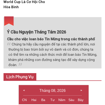
hướng
World Cup Là Cơ Hội Cho
bài
Hòa Bình
viết
Ý Cầu Nguyện Tháng Tám 2026
Cầu cho việc loan báo Tin Mừng trong các thành phố
Chúng ta hãy cầu nguyện để tại các thành phố lớn, nơi
thường bị bao trùm bởi sự vô danh và cô đơn, chúng ta
có thể tìm ra những cách thức mới để loan báo Tin Mừng,
khám phá những con đường sáng tạo để xây dựng cộng
đoàn.
Lịch Phụng Vụ
Tháng 08, 2026
CN
Hai
Ba
Tư
Năm
Sáu
Bảy