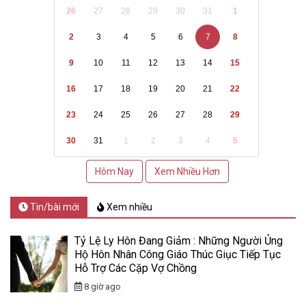
26
27
28
29
30
31
1
2
3
4
5
6
7
8
9
10
11
12
13
14
15
16
17
18
19
20
21
22
23
24
25
26
27
28
29
30
31
1
2
3
4
5
Hôm Nay
Xem Nhiều Hơn
Tin/bài mới
Xem nhiều
Tỷ Lệ Ly Hôn Đang Giảm : Những Người Ủng
Hộ Hôn Nhân Công Giáo Thúc Giục Tiếp Tục
Hỗ Trợ Các Cặp Vợ Chồng
8 giờ ago