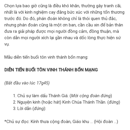
Chọn lựa bao giờ cũng là điều khó khăn, thường gây tranh cãi,
nhất là với kinh nghiệm cay đắng bức xúc với những tổn thương
trước đó. Do đó, phán đoán không chỉ là thói quen thủ đắc,
nhưng phán đoán cũng là một ơn ban, cần cầu xin để bản thân
đưa ra giải pháp được mọi người đồng cảm, đồng thuận, mà
còn dẫn mọi người xích lại gần nhau và dốc lòng thực hiện sứ
vụ.
Mẫu diễn tiến buổi tôn vinh thánh bổn mạng:
DIỄN TIẾN BUỔI TÔN VINH THÁNH BỔN MẠNG
(Bắt đầu vào lúc 17g45)
Chủ sự làm dấu Thánh Giá. (
Mời cộng đoàn đứng
)
Nguyện kinh (hoặc hát) Kinh Chúa Thánh Thần. (
đứng
)
Lời dẫn (
đứng
):
*Chủ sự đọc: Kính thưa cộng đoàn, Giáo khu … (Hội đoàn …)