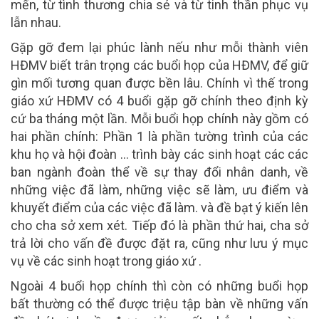
mến, từ tình thương chia sẻ và từ tinh thần phục vụ
lẫn nhau.
Gặp gỡ đem lại phúc lành nếu như mỗi thành viên
HĐMV biết trân trọng các buổi họp của HĐMV, để giữ
gìn mối tương quan được bền lâu. Chính vì thế trong
giáo xứ HĐMV có 4 buổi gặp gỡ chính theo định kỳ
cứ ba tháng một lần. Mỗi buổi họp chính này gồm có
hai phần chính: Phần 1 là phần tường trình của các
khu họ và hội đoàn … trình bày các sinh hoạt các các
ban ngành đoàn thể về sự thay đổi nhân danh, về
những việc đã làm, những việc sẽ làm, ưu điểm và
khuyết điểm của các việc đã làm. và đề bạt ý kiến lên
cho cha sở xem xét. Tiếp đó là phần thứ hai, cha sở
trả lời cho vấn đề được đặt ra, cũng như lưu ý mục
vụ về các sinh hoạt trong giáo xứ .
Ngoài 4 buổi họp chính thì còn có những buổi họp
bất thường có thể được triệu tập bàn về những vấn