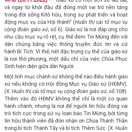
và ngay từ khởi đầu đã đóng một vai trò nền tảng
trong đời sống Kitô hữu, trong sự phát triển và hoạt
động mục vụ của Hội thánh” (
Huấn thị cải tổ mục vụ
cộng đoàn giáo xứ
, số 6). Giáo xứ là nơi đáp ứng cho
nhu cầu mục vụ rõ rệt, cụ thể đem Tin Mừng đến với
dân chúng bằng việc thông truyền đức tin và cử
hành Bí Tích. Vì thế, nét đặc trưng cụ thể của giáo xứ
là nơi thờ phượng, một dấu chỉ của việc Chúa Phục
Sinh hiện diện giữa dân Người.
Một linh mục chánh xứ không thể nào điều hành giáo
xứ nếu không có Hội đồng Mục vụ Giáo xứ (HĐMV).
(X.
Huấn thị cải tổ mục vụ cộng đoàn giáo xứ
, số 108).
Thêm vào đó HĐMV không thể chỉ là một cơ quan
hành chánh, nhưng là nơi để người tín hữu đóng vai
trò tích cực trong sứ vụ loan báo Tin Mừng, bởi từng
tín hữu thành viên đã đón nhận ơn Chúa Thánh Thần
trong bí tích Thánh Tẩy và bí tích Thêm Sức. (X.
Huấn