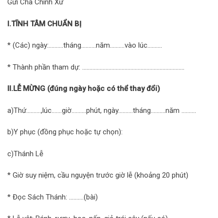
Gửi Cha Chính Xứ
I.TĨNH TÂM CHUẨN BỊ
* (Các) ngày:……….tháng……….năm……….vào lúc……….
* Thành phần tham dự: ……….……….……….……….……….……….……….
II.LỄ MỪNG (đúng ngày hoặc có thể thay đổi)
a)Thứ……….,lúc…….giờ……….phút, ngày……….tháng……….năm ……….
b)Y phục (đồng phục hoặc tự chọn):
c)Thánh Lễ
* Giờ suy niệm, cầu nguyện trước giờ lễ (khoảng 20 phút)
* Đọc Sách Thánh: ……….(bài)