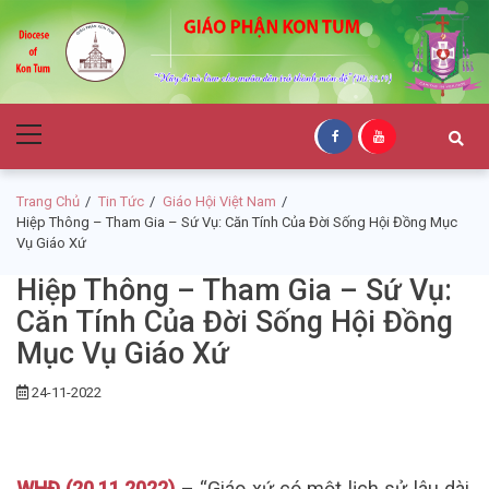
Skip
Skip
to
to
navigation
content
Giáo Phận Kon
Primary
Tum
Menu
Trang Chủ
Tin Tức
Giáo Hội Việt Nam
Hiệp Thông – Tham Gia – Sứ Vụ: Căn Tính Của Đời Sống Hội Đồng Mục
Vụ Giáo Xứ
Hiệp Thông – Tham Gia – Sứ Vụ:
Căn Tính Của Đời Sống Hội Đồng
Mục Vụ Giáo Xứ
24-11-2022
WHĐ (20.11.2022)
– “Giáo xứ có một lịch sử lâu dài,