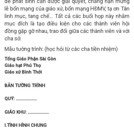
đề phát sinh cần được giải quyết, chẳng hạn mừng
lễ bổn mạng của giáo xứ, bổn mạng HĐMV, tạ ơn Tân
linh mục, tang chế… Tất cả các buổi họp này nhằm
mục đích là tạo điều kiện cho các thành viên hội
đồng gặp gỡ nhau, trao đổi giữa các thành viên và với
cha sở.
Mẫu tường trình: (học hỏi từ các cha tiền nhiệm)
Tổng Giáo Phận Sài Gòn
Giáo hạt Phú Thọ
Giáo xứ Bình Thới
BẢN TƯỜNG TRÌNH
QUÝ:
…………………
GIÁO KHU:
…………………
I.TÌNH HÌNH CHUNG