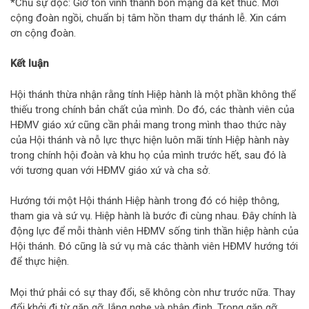
*Chủ sự đọc: Giờ tôn vinh thánh bổn mạng đã kết thúc. Mời
cộng đoàn ngồi, chuẩn bị tâm hồn tham dự thánh lễ. Xin cám
ơn cộng đoàn.
Kết luận
Hội thánh thừa nhận rằng tính Hiệp hành là một phần không thể
thiếu trong chính bản chất của mình. Do đó, các thành viên của
HĐMV giáo xứ cũng cần phải mang trong mình thao thức này
của Hội thánh và nỗ lực thực hiện luôn mãi tính Hiệp hành này
trong chính hội đoàn và khu họ của mình trước hết, sau đó là
với tương quan với HĐMV giáo xứ và cha sở.
Hướng tới một Hội thánh Hiệp hành trong đó có hiệp thông,
tham gia và sứ vụ. Hiệp hành là bước đi cùng nhau. Đây chính là
động lực để mỗi thành viên HĐMV sống tinh thần hiệp hành của
Hội thánh. Đó cũng là sứ vụ mà các thành viên HĐMV hướng tới
để thực hiện.
Mọi thứ phải có sự thay đổi, sẽ không còn như trước nữa. Thay
đổi khởi đi từ gặp gỡ, lắng nghe và phân định. Trong gặp gỡ