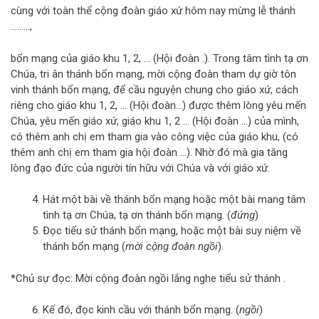
cùng với toàn thể cộng đoàn giáo xứ hôm nay mừng lễ thánh
………,
bổn mạng của giáo khu 1, 2, … (Hội đoàn .). Trong tâm tình tạ ơn
Chúa, tri ân thánh bổn mạng, mời cộng đoàn tham dự giờ tôn
vinh thánh bổn mạng, để cầu nguyện chung cho giáo xứ, cách
riêng cho giáo khu 1, 2, … (Hội đoàn…) được thêm lòng yêu mến
Chúa, yêu mến giáo xứ, giáo khu 1, 2 … (Hội đoàn …) của mình,
có thêm anh chị em tham gia vào công việc của giáo khu, (có
thêm anh chị em tham gia hội đoàn …). Nhờ đó mà gia tăng
lòng đạo đức của người tín hữu với Chúa và với giáo xứ.
Hát một bài về thánh bổn mạng hoặc một bài mang tâm
tình tạ ơn Chúa, tạ ơn thánh bổn mạng. (
đứng
)
Đọc tiểu sử thánh bổn mạng, hoặc một bài suy niệm về
thánh bổn mạng (
mời cộng đoàn ngồi
).
*Chủ sự đọc: Mời cộng đoàn ngồi lắng nghe tiểu sử thánh .
Kế đó, đọc kinh cầu với thánh bổn mạng. (
ngồi
)