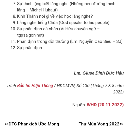
Sự thinh lặng biết lắng nghe (Những nẻo đường thinh
lặng – Michel Hubaut)
Kinh Thánh nói gì về việc học lắng nghe?
Lắng nghe tiếng Chúa (God speaks to his people)
Sự phân định cá nhân (Vi Hữu chuyển ngữ –
tgpsaigon.net)
Phân định trong đời thường (Lm. Nguyễn Cao Siêu – SJ)
Sự phân định.
Lm. Giuse Đinh Đức Hậu
Trích
Bản tin Hiệp Thông
/ HĐGMVN, Số 130 (Tháng 7 & 8 năm
2022)
Nguồn:
WHĐ (20.11.2022)
Điều
ĐTC Phanxicô Ứớc Mong
Thư Mùa Vọng 2022