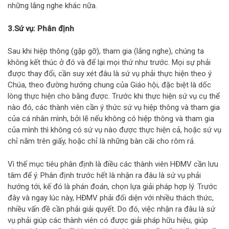
những lắng nghe khác nữa.
3.Sứ vụ: Phân định
Sau khi hiệp thông (gặp gỡ), tham gia (lắng nghe), chúng ta
không kết thúc ở đó và để lại mọi thứ như trước. Mọi sự phải
được thay đổi, cần suy xét đâu là sứ vụ phải thực hiện theo ý
Chúa, theo đường hướng chung của Giáo hội, đặc biệt là dốc
lòng thực hiện cho bằng được. Trước khi thực hiện sứ vụ cụ thể
nào đó, các thành viên cần ý thức sứ vụ hiệp thông và tham gia
của cá nhân mình, bởi lẽ nếu không có hiệp thông và tham gia
của mình thì không có sứ vụ nào được thực hiện cả, hoặc sứ vụ
chỉ nằm trên giấy, hoặc chỉ là những bàn cãi cho rôm rả.
Vì thế mục tiêu phân định là điều các thành viên HĐMV cần lưu
tâm để ý. Phân định trước hết là nhận ra đâu là sứ vụ phải
hướng tới, kế đó là phán đoán, chọn lựa giải pháp hợp lý. Trước
đây và ngay lúc này, HĐMV phải đối diện với nhiều thách thức,
nhiều vấn đề cần phải giải quyết. Do đó, việc nhận ra đâu là sứ
vụ phải giúp các thành viên có được giải pháp hữu hiệu, giúp