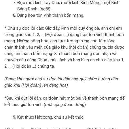
Đọc một kinh Lạy Cha, mười kinh Kính Mừng, một Kinh
Sáng Danh. (
ngồi
).
Dâng hoa tôn vinh thánh bổn mạng.
* Chủ sự đọc lời dẫn: Giờ đây, kính mời quý ông bà, anh chị em
trong giáo khu 1, 2, … (Hội đoàn …) dâng hoa tôn vinh thánh bổn
mạng. Những bông hoa xinh tươi tượng trưng cho tấm lòng
chân thành yêu mến của giáo khu (hội đoàn) chúng ta, xin được
dâng lên thánh bổn mạng. Xin thánh bổn mạng đón nhận và
chuyển cầu cùng Chúa chúc lành và ban bình an cho giáo khu 1,
2, … (Hội đoàn …) chúng ta.
(Đang khi người chủ sự đọc lời dẫn này, quý chức hướng dẫn
giáo khu (Hội đoàn) lên dâng hoa)
*Sau khi dứt lời dẫn, ca đoàn hát một bài về thánh bổn mạng để
kết thúc giờ tôn vinh (
mời cộng đoàn đứng
)
Kết thúc: Hát xong, chủ sự kết thúc: