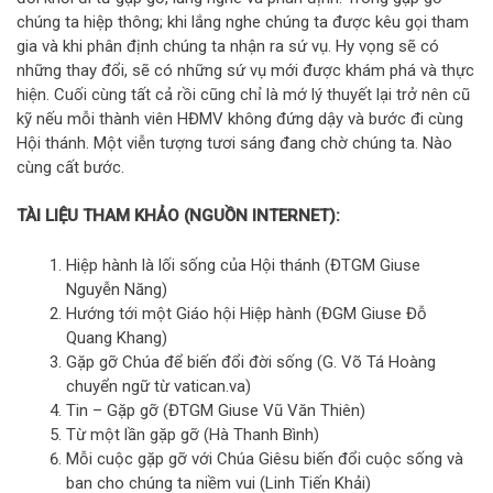
chúng ta hiệp thông; khi lắng nghe chúng ta được kêu gọi tham
gia và khi phân định chúng ta nhận ra sứ vụ. Hy vọng sẽ có
những thay đổi, sẽ có những sứ vụ mới được khám phá và thực
hiện. Cuối cùng tất cả rồi cũng chỉ là mớ lý thuyết lại trở nên cũ
kỹ nếu mỗi thành viên HĐMV không đứng dậy và bước đi cùng
Hội thánh. Một viễn tượng tươi sáng đang chờ chúng ta. Nào
cùng cất bước.
TÀI LIỆU THAM KHẢO (NGUỒN INTERNET):
Hiệp hành là lối sống của Hội thánh (ĐTGM Giuse
Nguyễn Năng)
Hướng tới một Giáo hội Hiệp hành (ĐGM Giuse Đỗ
Quang Khang)
Gặp gỡ Chúa để biến đổi đời sống (G. Võ Tá Hoàng
chuyển ngữ từ vatican.va)
Tin – Gặp gỡ (ĐTGM Giuse Vũ Văn Thiên)
Từ một lần gặp gỡ (Hà Thanh Bình)
Mỗi cuộc gặp gỡ với Chúa Giêsu biến đổi cuộc sống và
ban cho chúng ta niềm vui (Linh Tiến Khải)