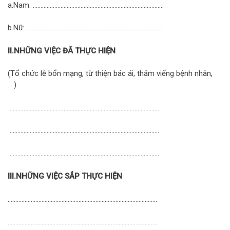
a.Nam: ………………………………………………………………………….
b.Nữ: …………………………………………………………………………….
II.NHỮNG VIỆC ĐÃ THỰC HIỆN
(Tổ chức lễ bổn mạng, từ thiện bác ái, thăm viếng bệnh nhân,
….)
…………………………………………………………………………………….
…………………………………………………………………………………….
…………………………………………………………………………………….
III.NHỮNG VIỆC SẮP THỰC HIỆN
…………………………………………………………………………………….
…………………………………………………………………………………….