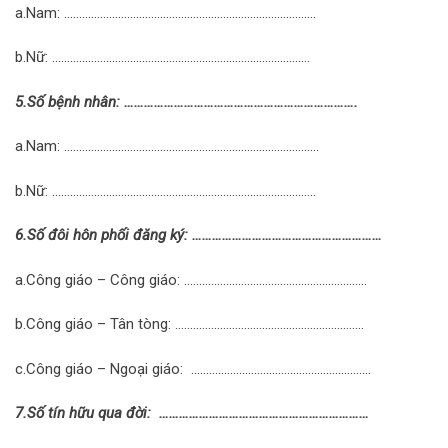
a.Nam: …………………………………………………………………………
b.Nữ: …………………………………………………………………………..
5.Số bệnh nhân: …………………………………………………………….
a.Nam: ………………………………………………………………………….
b.Nữ: …………………………………………………………………………….
6.Số đôi hôn phối đăng ký: …………………………………………………
a.Công giáo – Công giáo: …………………………………………………….
b.Công giáo – Tân tòng: ………………………………………………………
c.Công giáo – Ngoại giáo: ……………………………………………………
7.Số tín hữu qua đời: ………………………………………………………