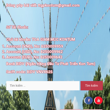
Đóng góp bài viết:
ttgpkontum@gmail.com
Số Tài Khoản
:
Chủ tài khoản:
TOA GIAM MUC KONTUM
Account (VNĐ), No: 6250009959
Account (USD), No: 6250009962
Account (EUR), No: 6250009642
Bank BIDV (Ngân Hàng Đầu Tư Phát Triển Kon Tum)
Swift code:
BIDV VNVX625
Tìm
kiếm
cho: