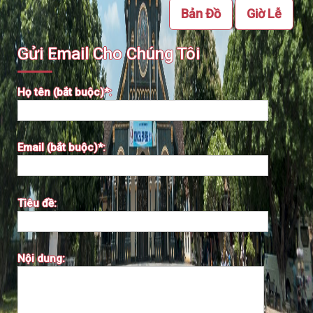
Bản Đồ
Giờ Lễ
Gửi Email Cho Chúng Tôi
Họ tên (bắt buộc)*:
Email (bắt buộc)*:
Tiêu đề:
Nội dung: