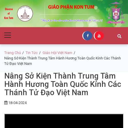
Skip
Skip
to
to
navigation
content
Giáo Phận Kon
Primary
Tum
Menu
Trang Chủ
Tin Tức
Giáo Hội Việt Nam
Nâng Sở Kiện Thành Trung Tâm Hành Hương Toàn Quốc Kính Các Thánh
Tử Đạo Việt Nam
Nâng Sở Kiện Thành Trung Tâm
Hành Hương Toàn Quốc Kính Các
Thánh Tử Đạo Việt Nam
18-04-2024