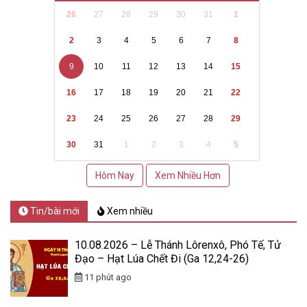
26
27
28
29
30
31
1
2
3
4
5
6
7
8
9
10
11
12
13
14
15
16
17
18
19
20
21
22
23
24
25
26
27
28
29
30
31
1
2
3
4
5
Hôm Nay
Xem Nhiều Hơn
Tin/bài mới
Xem nhiều
10.08.2026 – Lễ Thánh Lôrenxô, Phó Tế, Tử
Đạo – Hạt Lúa Chết Đi (Ga 12,24-26)
11 phút ago