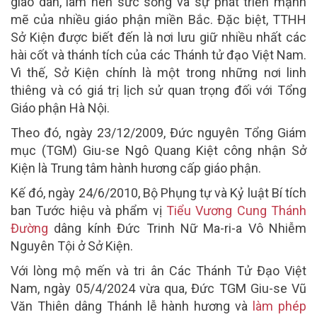
giáo dân, làm nên sức sống và sự phát triển mạnh
mẽ của nhiều giáo phận miền Bắc. Đặc biệt, TTHH
Sở Kiện được biết đến là nơi lưu giữ nhiều nhất các
hài cốt và thánh tích của các Thánh tử đạo Việt Nam.
Vì thế, Sở Kiện chính là một trong những nơi linh
thiêng và có giá trị lịch sử quan trọng đối với Tổng
Giáo phận Hà Nội.
Theo đó, ngày 23/12/2009, Đức nguyên Tổng Giám
mục (TGM) Giu-se Ngô Quang Kiệt công nhận Sở
Kiện là Trung tâm hành hương cấp giáo phận.
Kế đó, ngày 24/6/2010, Bộ Phụng tự và Kỷ luật Bí tích
ban Tước hiệu và phẩm vị
Tiểu Vương Cung Thánh
Đường
dâng kính Đức Trinh Nữ Ma-ri-a Vô Nhiễm
Nguyên Tội ở Sở Kiện.
Với lòng mộ mến và tri ân Các Thánh Tử Đạo Việt
Nam, ngày 05/4/2024 vừa qua, Đức TGM Giu-se Vũ
Văn Thiên dâng Thánh lễ hành hương và
làm phép