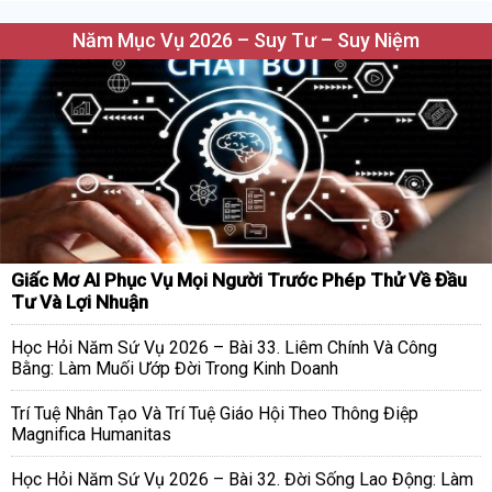
Năm Mục Vụ 2026 – Suy Tư – Suy Niệm
Giấc Mơ AI Phục Vụ Mọi Người Trước Phép Thử Về Đầu
Tư Và Lợi Nhuận
Học Hỏi Năm Sứ Vụ 2026 – Bài 33. Liêm Chính Và Công
Bằng: Làm Muối Ướp Đời Trong Kinh Doanh
Trí Tuệ Nhân Tạo Và Trí Tuệ Giáo Hội Theo Thông Điệp
Magnifica Humanitas
Học Hỏi Năm Sứ Vụ 2026 – Bài 32. Đời Sống Lao Động: Làm