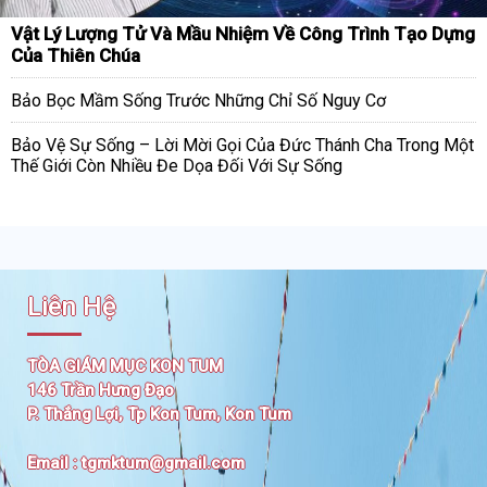
Vật Lý Lượng Tử Và Mầu Nhiệm Về Công Trình Tạo Dựng
Của Thiên Chúa
Bảo Bọc Mầm Sống Trước Những Chỉ Số Nguy Cơ
Bảo Vệ Sự Sống – Lời Mời Gọi Của Đức Thánh Cha Trong Một
Thế Giới Còn Nhiều Đe Dọa Đối Với Sự Sống
Liên Hệ
TÒA GIÁM MỤC KON TUM
146 Trần Hưng Đạo
P. Thắng Lợi, Tp Kon Tum, Kon Tum
Email :
tgmktum@gmail.com