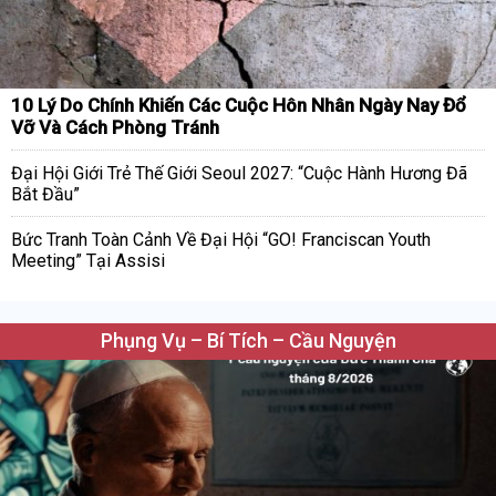
10 Lý Do Chính Khiến Các Cuộc Hôn Nhân Ngày Nay Đổ
Vỡ Và Cách Phòng Tránh
Đại Hội Giới Trẻ Thế Giới Seoul 2027: “Cuộc Hành Hương Đã
Bắt Đầu”
Bức Tranh Toàn Cảnh Về Đại Hội “GO! Franciscan Youth
Meeting” Tại Assisi
Phụng Vụ – Bí Tích – Cầu Nguyện