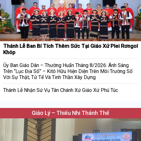
Thánh Lễ Ban Bí Tích Thêm Sức Tại Giáo Xứ Plei Rơngol
Khóp
Ủy Ban Giáo Dân – Thường Huấn Tháng 8/2026: Ánh Sáng
Trên “Lục Địa Số” – Kitô Hữu Hiện Diện Trên Môi Trường Số
Với Sự Thật, Tử Tế Và Tinh Thần Xây Dựng
Thánh Lễ Nhận Sứ Vụ Tân Chánh Xứ Giáo Xứ Phú Túc
Giáo Lý – Thiếu Nhi Thánh Thể