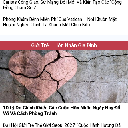
Caritas Công Giáo: Sứ Mạng Đổi Mới Và Kiến Tạo Các “Cộng
Đồng Chăm Sóc”
Phòng Khám Bệnh Miễn Phí Của Vatican – Nơi Khuôn Mặt
Người Nghèo Chính Là Khuôn Mặt Chúa Kitô
Giới Trẻ – Hôn Nhân Gia Đình
10 Lý Do Chính Khiến Các Cuộc Hôn Nhân Ngày Nay Đổ
Vỡ Và Cách Phòng Tránh
Đại Hội Giới Trẻ Thế Giới Seoul 2027: “Cuộc Hành Hương Đã