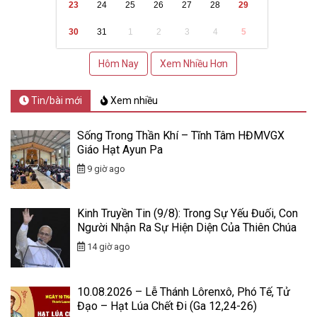
23
24
25
26
27
28
29
30
31
1
2
3
4
5
Hôm Nay
Xem Nhiều Hơn
Tin/bài mới
Xem nhiều
Sống Trong Thần Khí – Tĩnh Tâm HĐMVGX
Giáo Hạt Ayun Pa
9 giờ ago
Kinh Truyền Tin (9/8): Trong Sự Yếu Đuối, Con
Người Nhận Ra Sự Hiện Diện Của Thiên Chúa
14 giờ ago
10.08.2026 – Lễ Thánh Lôrenxô, Phó Tế, Tử
Đạo – Hạt Lúa Chết Đi (Ga 12,24-26)