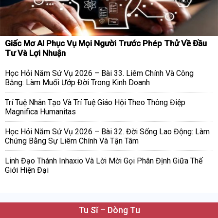
Giấc Mơ AI Phục Vụ Mọi Người Trước Phép Thử Về Đầu
Tư Và Lợi Nhuận
Học Hỏi Năm Sứ Vụ 2026 – Bài 33. Liêm Chính Và Công
Bằng: Làm Muối Ướp Đời Trong Kinh Doanh
Trí Tuệ Nhân Tạo Và Trí Tuệ Giáo Hội Theo Thông Điệp
Magnifica Humanitas
Học Hỏi Năm Sứ Vụ 2026 – Bài 32. Đời Sống Lao Động: Làm
Chứng Bằng Sự Liêm Chính Và Tận Tâm
Linh Đạo Thánh Inhaxio Và Lời Mời Gọi Phân Định Giữa Thế
Giới Hiện Đại
Tu Sĩ – Dòng Tu