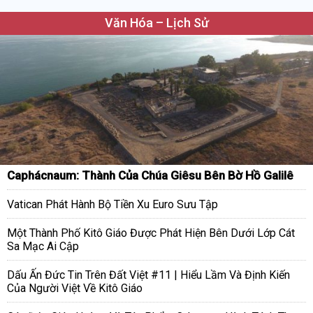
Văn Hóa – Lịch Sử
Caphácnaum: Thành Của Chúa Giêsu Bên Bờ Hồ Galilê
Vatican Phát Hành Bộ Tiền Xu Euro Sưu Tập
Một Thành Phố Kitô Giáo Được Phát Hiện Bên Dưới Lớp Cát
Sa Mạc Ai Cập
Dấu Ấn Đức Tin Trên Đất Việt #11 | Hiểu Lầm Và Định Kiến
Của Người Việt Về Kitô Giáo