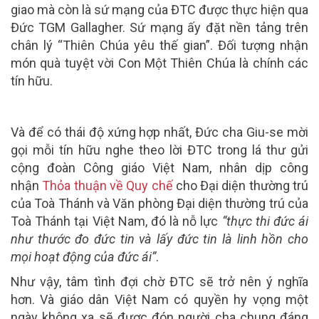
giao mà còn là sứ mạng của ĐTC được thực hiện qua
Đức TGM Gallagher. Sứ mạng ấy đặt nền tảng trên
chân lý “Thiên Chúa yêu thế gian”. Đối tượng nhận
món quà tuyệt vời Con Một Thiên Chúa là chính các
tín hữu.
Và để có thái độ xứng hợp nhất, Đức cha Giu-se mời
gọi mỗi tín hữu nghe theo lời ĐTC trong lá thư gửi
cộng đoàn Công giáo Việt Nam, nhân dịp công
nhận
Thỏa thuận về Quy chế
cho Đại diện thường trú
của Toà Thánh và Văn phòng Đại diện thường trú của
Toà Thánh tại Việt Nam, đó là nỗ lực
“thực thi đức ái
như thước đo đức tin và lấy đức tin là linh hồn cho
mọi hoạt động của đức ái”
.
Như vậy, tâm tình đợi chờ ĐTC sẽ trở nên ý nghĩa
hơn. Và giáo dân Việt Nam có quyền hy vọng một
ngày không xa sẽ được đón người cha chung đáng