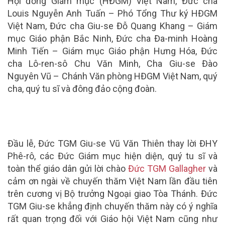
Hội đồng Giám mục (HĐGM) Việt Nam, Đức cha
Louis Nguyễn Anh Tuấn – Phó Tổng Thư ký HĐGM
Việt Nam, Đức cha Giu-se Đỗ Quang Khang – Giám
mục Giáo phận Bắc Ninh, Đức cha Đa-minh Hoàng
Minh Tiến – Giám mục Giáo phận Hưng Hóa, Đức
cha Lô-ren-sô Chu Văn Minh, Cha Giu-se Đào
Nguyên Vũ – Chánh Văn phòng HĐGM Việt Nam, quý
cha, quý tu sĩ và đông đảo cộng đoàn.
Đầu lễ, Đức TGM Giu-se Vũ Văn Thiên thay lời ĐHY
Phê-rô, các Đức Giám mục hiện diện, quý tu sĩ và
toàn thể giáo dân gửi lời chào
Đức TGM Gallagher
và
cảm ơn ngài về chuyến thăm Việt Nam lần đầu tiên
trên cương vị Bộ trưởng Ngoại giao Tòa Thánh. Đức
TGM Giu-se khẳng định chuyến thăm này có ý nghĩa
rất quan trọng đối với Giáo hội Việt Nam cũng như