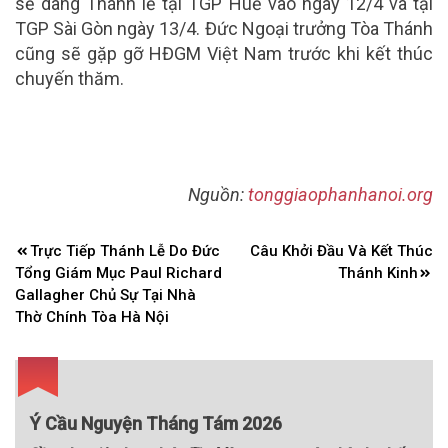
sẽ dâng Thánh lễ tại TGP Huế vào ngày 12/4 và tại
TGP Sài Gòn ngày 13/4. Đức Ngoại trưởng Tòa Thánh
cũng sẽ gặp gỡ HĐGM Việt Nam trước khi kết thúc
chuyến thăm.
Nguồn:
tonggiaophanhanoi.org
Điều
Trực Tiếp Thánh Lễ Do Đức
Câu Khởi Đầu Và Kết Thúc
hướng
Tổng Giám Mục Paul Richard
Thánh Kinh
bài
Gallagher Chủ Sự Tại Nhà
Thờ Chính Tòa Hà Nội
viết
Ý Cầu Nguyện Tháng Tám 2026