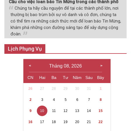
Cầu cho việc loan báo Tin Mừng trong các thành phố
Chúng ta hãy cầu nguyện để tại các thành phố lớn, nơi
thường bị bao trùm bởi sự vô danh và cô đơn, chúng ta
có thể tìm ra những cách thức mới để loan báo Tin Mừng,
khám phá những con đường sáng tạo để xây dựng cộng
đoàn.
Lịch Phụng Vụ
Tháng 08, 2026
CN
Hai
Ba
Tư
Năm
Sáu
Bảy
26
27
28
29
30
31
1
2
3
4
5
6
7
8
9
10
11
12
13
14
15
16
17
18
19
20
21
22