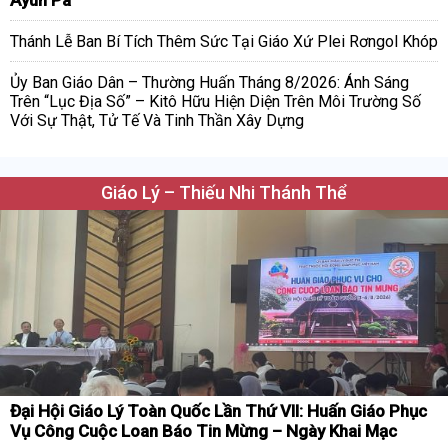
Ayun Pa
Thánh Lễ Ban Bí Tích Thêm Sức Tại Giáo Xứ Plei Rơngol Khóp
Ủy Ban Giáo Dân – Thường Huấn Tháng 8/2026: Ánh Sáng
Trên “Lục Địa Số” – Kitô Hữu Hiện Diện Trên Môi Trường Số
Với Sự Thật, Tử Tế Và Tinh Thần Xây Dựng
Giáo Lý – Thiếu Nhi Thánh Thể
Đại Hội Giáo Lý Toàn Quốc Lần Thứ VII: Huấn Giáo Phục
Vụ Công Cuộc Loan Báo Tin Mừng – Ngày Khai Mạc