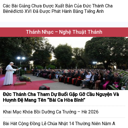
Các Bài Giảng Chưa Được Xuất Bản Của Đức Thánh Cha
Bênêđíctô XVI Đã Được Phát Hành Bằng Tiếng Anh
Thánh Nhạc – Nghệ Thuật Thánh
Đức Thánh Cha Tham Dự Buổi Gặp Gỡ Cầu Nguyện Và
Huynh Đệ Mang Tên “Bài Ca Hòa Bình”
Khai Mạc Khóa Bồi Dưỡng Ca Trưởng – Hè 2026
Bài Hát Cộng Đồng Lễ Chúa Nhật 14 Thường Niên Năm A