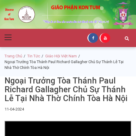
Skip
Skip
to
to
navigation
content
Giáo Phận Kon
Primary
Tum
Menu
Trang Chủ
Tin Tức
Giáo Hội Việt Nam
Ngoại Trưởng Tòa Thánh Paul Richard Gallagher Chủ Sự Thánh Lễ Tại
Nhà Thờ Chính Tòa Hà Nội
Ngoại Trưởng Tòa Thánh Paul
Richard Gallagher Chủ Sự Thánh
Lễ Tại Nhà Thờ Chính Tòa Hà Nội
11-04-2024