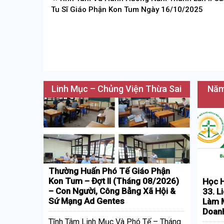
hướng
Tu Sĩ Giáo Phận Kon Tum Ngày 16/10/2025
bài
viết
Linh Mục – Chủng Viện Thừa Sai
Năm
Thường Huấn Phó Tế Giáo Phận
Kon Tum – Đợt II (Tháng 08/2026)
Học H
– Con Người, Công Bằng Xã Hội &
33. L
Sứ Mạng Ad Gentes
Làm M
Doan
Tĩnh Tâm Linh Mục Và Phó Tế – Tháng