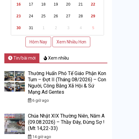
16
17
18
19
20
21
22
23
24
25
26
27
28
29
30
31
1
2
3
4
5
Hôm Nay
Xem Nhiều Hơn
Tin/bài mới
Xem nhiều
Thường Huấn Phó Tế Giáo Phận Kon
Tum – Đợt II (Tháng 08/2026) – Con
Người, Công Bằng Xã Hội & Sứ
Mạng Ad Gentes
6 giờ ago
Chúa Nhật XIX Thường Niên, Năm A
(09.08.2026) – Thầy Đây, Đừng Sợ !
(Mt 14,22-33)
14 giờ ago