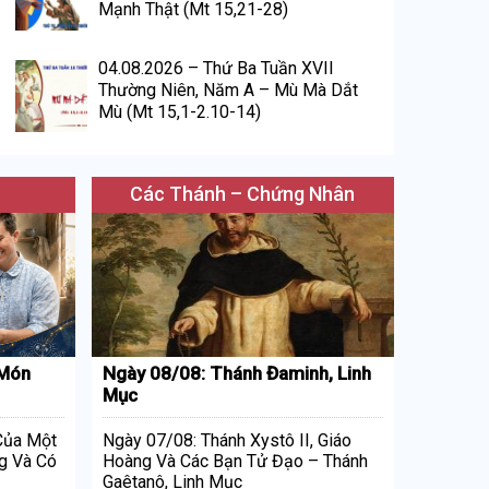
Mạnh Thật (Mt 15,21-28)
04.08.2026 – Thứ Ba Tuần XVII
Thường Niên, Năm A – Mù Mà Dắt
Mù (Mt 15,1-2.10-14)
Các Thánh – Chứng Nhân
 Món
Ngày 08/08: Thánh Đaminh, Linh
Mục
 Của Một
Ngày 07/08: Thánh Xystô II, Giáo
g Và Có
Hoàng Và Các Bạn Tử Đạo – Thánh
Gaêtanô, Linh Mục