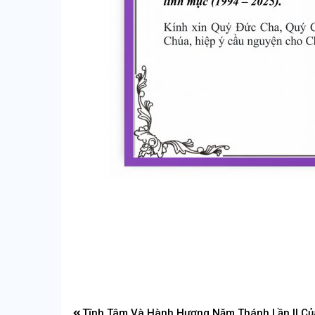
Điều
Tĩnh Tâm Và Hành Hương Năm Thánh Lần II Củ