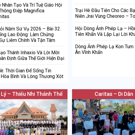
ệ Nhân Tạo Và Trí Tuệ Giáo Hội
Trại Hè Đầu Tiên Cho Các Bạ
Thông Điệp Magnifica
Niên Jrai Vùng Cheoreo – Tơ
itas
Hội Dòng Ảnh Phép Lạ – Hồ
ỏi Năm Sứ Vụ 2026 – Bài 32.
Tiên Khấn Và Lặp Lại Lời Kh
ống Lao Động: Làm Chứng
Sự Liêm Chính Và Tận Tâm
Dòng Ảnh Phép Lạ Kon Tum
Ân Vĩnh Khấn
Đạo Thánh Inhaxio Và Lời Mời
ân Định Giữa Thế Giới Hiện Đại
è: Thời Gian Để Sống Tin
Hòa Bình Và Lòng Thương Xót
 Lý – Thiếu Nhi Thánh Thể
Caritas – Di Dân