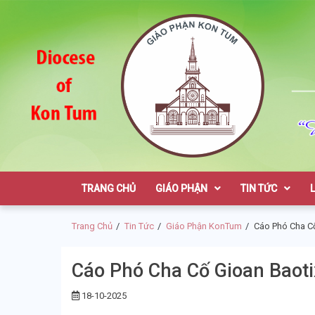
Skip
Skip
to
to
navigation
content
Giáo Phận K
TRANG CHỦ
GIÁO PHẬN
TIN TỨC
Trang Chủ
Tin Tức
Giáo Phận KonTum
Cáo Phó Cha Cố
Cáo Phó Cha Cố Gioan Baoti
18-10-2025