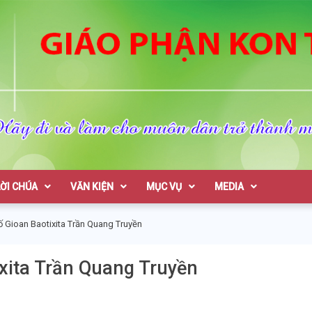
on Tum
LỜI CHÚA
VĂN KIỆN
MỤC VỤ
MEDIA
 Gioan Baotixita Trần Quang Truyền
xita Trần Quang Truyền