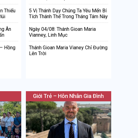
n Thiếu
5 Vị Thánh Dạy Chúng Ta Yêu Mến Bí
lúi
Tích Thánh Thể Trong Tháng Tám Này
ng Ân
Ngày 04/08: Thánh Gioan Maria
ấn
Vianney, Linh Mục
 – Hồng
Thánh Gioan Maria Vianey Chỉ Đường
Lên Trời
Giới Trẻ – Hôn Nhân Gia Đình