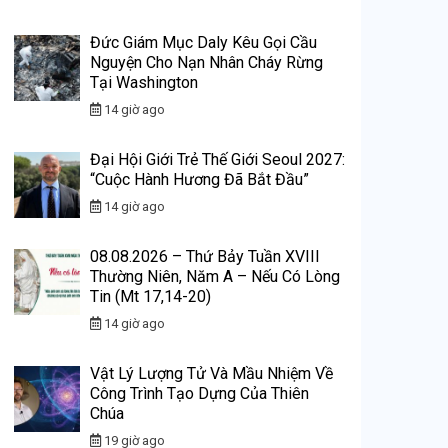
Đức Giám Mục Daly Kêu Gọi Cầu
Nguyện Cho Nạn Nhân Cháy Rừng
Tại Washington
14 giờ ago
Đại Hội Giới Trẻ Thế Giới Seoul 2027:
“Cuộc Hành Hương Đã Bắt Đầu”
14 giờ ago
08.08.2026 – Thứ Bảy Tuần XVIII
Thường Niên, Năm A – Nếu Có Lòng
Tin (Mt 17,14-20)
14 giờ ago
Vật Lý Lượng Tử Và Mầu Nhiệm Về
Công Trình Tạo Dựng Của Thiên
Chúa
19 giờ ago