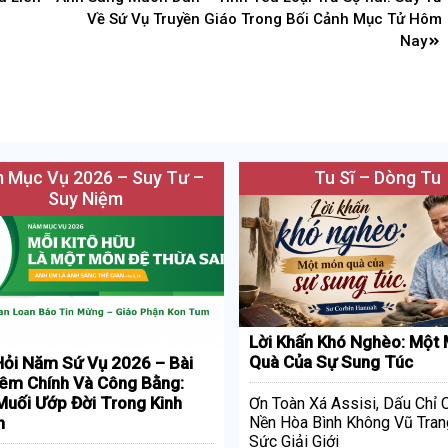
Về Sứ Vụ Truyền Giáo Trong Bối Cảnh Mục Tử Hôm
Nay
 Mục Vụ 2026 – Suy Tư –
Tu Sĩ – Dòng Tu
Suy Niệm
Lời Khấn Khó Nghèo: Một
Quà Của Sự Sung Túc
ỏi Năm Sứ Vụ 2026 – Bài
iêm Chính Và Công Bằng:
uối Ướp Đời Trong Kinh
Ơn Toàn Xá Assisi, Dấu Chỉ
h
Nền Hòa Bình Không Vũ Tran
Sức Giải Giới