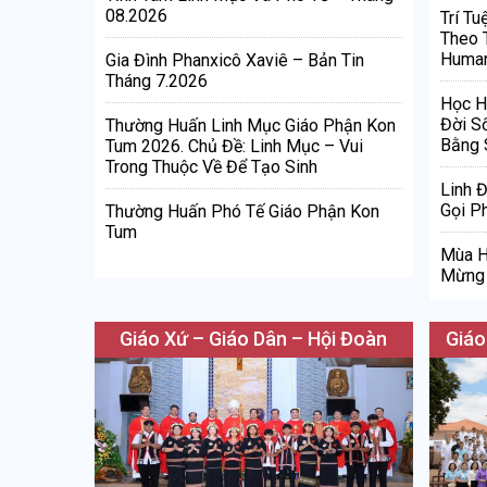
08.2026
Trí Tu
Theo 
Human
Gia Đình Phanxicô Xaviê – Bản Tin
Tháng 7.2026
Học H
Đời S
Thường Huấn Linh Mục Giáo Phận Kon
Bằng 
Tum 2026. Chủ Đề: Linh Mục – Vui
Trong Thuộc Về Để Tạo Sinh
Linh 
Gọi Ph
Thường Huấn Phó Tế Giáo Phận Kon
Tum
Mùa H
Mừng 
Giáo Xứ – Giáo Dân – Hội Đoàn
Giáo