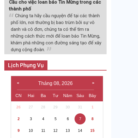
Cầu cho việc loan báo Tin Mừng trong các
thành phố
Chúng ta hãy cầu nguyện để tại các thành
phố lớn, nơi thường bị bao trùm bởi sự vô
danh và cô đơn, chúng ta có thể tìm ra
những cách thức mới để loan báo Tin Mừng,
khám phá những con đường sáng tạo để xây
dựng cộng đoàn.
Lịch Phụng Vụ
Tháng 08, 2026
CN
Hai
Ba
Tư
Năm
Sáu
Bảy
26
27
28
29
30
31
1
2
3
4
5
6
7
8
9
10
11
12
13
14
15