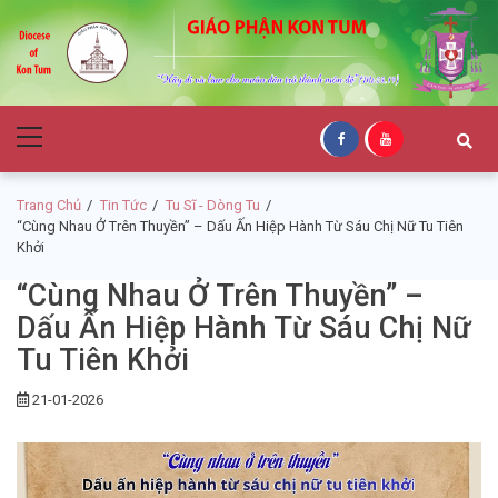
Skip
Skip
to
to
navigation
content
Giáo Phận Kon
Primary
Tum
Menu
Trang Chủ
Tin Tức
Tu Sĩ - Dòng Tu
“Cùng Nhau Ở Trên Thuyền” – Dấu Ấn Hiệp Hành Từ Sáu Chị Nữ Tu Tiên
Khởi
“Cùng Nhau Ở Trên Thuyền” –
Dấu Ấn Hiệp Hành Từ Sáu Chị Nữ
Tu Tiên Khởi
21-01-2026