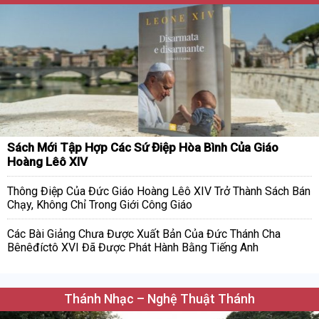
Sách Mới Tập Hợp Các Sứ Điệp Hòa Bình Của Giáo
Hoàng Lêô XIV
Thông Điệp Của Đức Giáo Hoàng Lêô XIV Trở Thành Sách Bán
Chạy, Không Chỉ Trong Giới Công Giáo
Các Bài Giảng Chưa Được Xuất Bản Của Đức Thánh Cha
Bênêđíctô XVI Đã Được Phát Hành Bằng Tiếng Anh
Thánh Nhạc – Nghệ Thuật Thánh