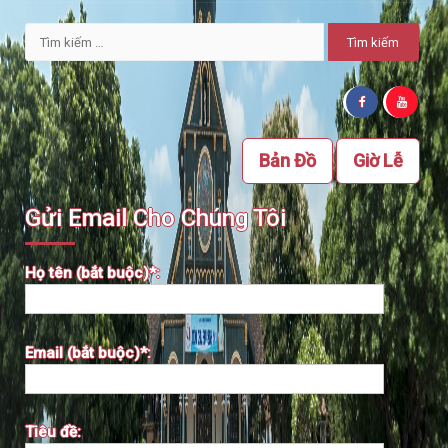
Tìm
kiếm
cho:
Bản Đồ
Giờ Lễ
Gửi Email Cho Chúng Tôi
Họ tên (bắt buộc)*:
Email (bắt buộc)*:
Tiêu đề: