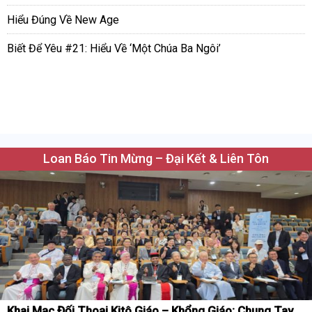
Hiểu Đúng Về New Age
Biết Để Yêu #21: Hiểu Về ‘Một Chúa Ba Ngôi’
Loan Báo Tin Mừng – Đại Kết & Liên Tôn
Khai Mạc Đối Thoại Kitô Giáo – Khổng Giáo: Chung Tay