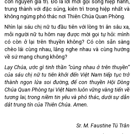
còn nguyên giá trị. Đó là lời mời gọi sống hiệp hành,
trung thành với đặc sủng, kiên trì trong hiệp nhất và
không ngừng phó thác nơi Thiên Chúa Quan Phòng.
Nhìn lại sáu chị nữ tu đầu tiên với lòng tri ân sâu xa,
mỗi người nữ tu hôm nay được mời gọi tự hỏi: mình
có còn ở lại trên thuyền không? Có còn sẵn sàng
chèo lái cùng nhau, lắng nghe nhau và cùng hướng
về sứ mạng chung không?
Lạy Chúa, ước gì tinh thần “cùng nhau ở trên thuyền”
của sáu chị nữ tu tiên khởi đến Việt Nam tiếp tục trở
thành ngọn lửa soi đường, để con thuyền Hội Dòng
Chúa Quan Phòng tại Việt Nam luôn vững vàng tiến về
tương lai, trong niềm tin yêu và phó thác, dưới sự dẫn
dắt trung tín của Thiên Chúa. Amen.
Sr. M. Faustine Tú Trân