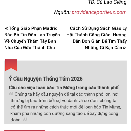
TD. Cù Lao Giêng
Nguồn:
providenceportieux.com
Điều
Tổng Giáo Phận Madrid
Cách Sử Dụng Sách Giáo Lý
hướng
Bác Bỏ Tin Đồn Lan Truyền
Hội Thánh Công Giáo: Hướng
bài
Về Chuyến Thăm Tây Ban
Dẫn Đơn Giản Để Tìm Thấy
Nha Của Đức Thánh Cha
Những Gì Bạn Cần
viết
Ý Cầu Nguyện Tháng Tám 2026
Cầu cho việc loan báo Tin Mừng trong các thành phố
Chúng ta hãy cầu nguyện để tại các thành phố lớn, nơi
thường bị bao trùm bởi sự vô danh và cô đơn, chúng ta
có thể tìm ra những cách thức mới để loan báo Tin Mừng,
khám phá những con đường sáng tạo để xây dựng cộng
đoàn.