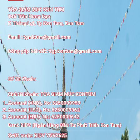
TÒA GIÁM MỤC KON TUM
146 Trần Hưng Đạo
P. Thắng Lợi, Tp Kon Tum, Kon Tum
Email :
tgmktum@gmail.com
Đóng góp bài viết:
ttgpkontum@gmail.com
Số Tài Khoản
:
Chủ tài khoản:
TOA GIAM MUC KONTUM
Account (VNĐ), No: 6250009959
Account (USD), No: 6250009962
Account (EUR), No: 6250009642
Bank BIDV (Ngân Hàng Đầu Tư Phát Triển Kon Tum)
Swift code:
BIDV VNVX625