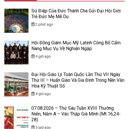
Sứ Điệp Của Đức Thánh Cha Gửi Đại Hội Giới
Trẻ Đức Mẹ Mễ Du
2 phút ago
Hội Đồng Giám Mục Mỹ Latinh Công Bố Cẩm
Nang Mục Vụ Về Nghiện Ngập
4 giờ ago
Đại Hội Giáo Lý Toàn Quốc Lần Thứ VII Ngày
Thứ III – Huấn Giáo Và Gia Đình Trong Nền Văn
Hóa Kỹ Thuật Số
4 giờ ago
07.08.2026 – Thứ Sáu Tuần XVIII Thường
Niên, Năm A – Vác Thập Giá Mình (Mt 16,24-
28)
5 giờ ago