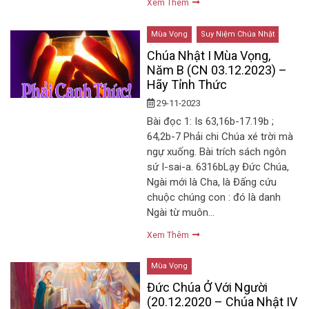
Xem Thêm
Mùa Vọng
Suy Niệm Chúa Nhật
Chúa Nhật I Mùa Vọng,
Năm B (CN 03.12.2023) –
Hãy Tỉnh Thức
29-11-2023
Bài đọc 1: Is 63,16b-17.19b ;
64,2b-7 Phải chi Chúa xé trời mà
ngự xuống. Bài trích sách ngôn
sứ I-sai-a. 6316bLạy Đức Chúa,
Ngài mới là Cha, là Đấng cứu
chuộc chúng con : đó là danh
Ngài từ muôn…
Xem Thêm
Mùa Vọng
Đức Chúa Ở Với Người
(20.12.2020 – Chúa Nhật IV