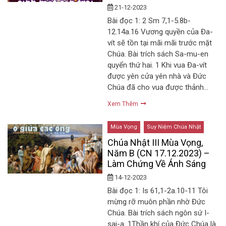
21-12-2023
Bài đọc 1: 2 Sm 7,1-5.8b-
12.14a.16 Vương quyền của Đa-
vít sẽ tồn tại mãi mãi trước mặt
Chúa. Bài trích sách Sa-mu-en
quyển thứ hai. 1 Khi vua Đa-vít
được yên cửa yên nhà và Đức
Chúa đã cho vua được thảnh…
Xem Thêm
Mùa Vọng
Suy Niệm Chúa Nhật
Chúa Nhật III Mùa Vọng,
Năm B (CN 17.12.2023) –
Làm Chứng Về Ánh Sáng
14-12-2023
Bài đọc 1: Is 61,1-2a.10-11 Tôi
mừng rỡ muôn phần nhờ Đức
Chúa. Bài trích sách ngôn sứ I-
sai-a. 1Thần khí của Đức Chúa là