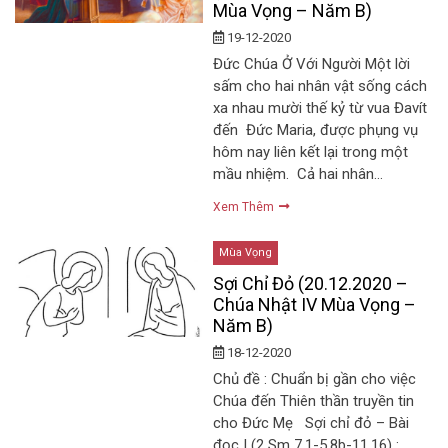
Mùa Vọng – Năm B)
19-12-2020
Đức Chúa Ở Với Người Một lời
sấm cho hai nhân vật sống cách
xa nhau mười thế kỷ từ vua Đavít
đến Đức Maria, được phụng vụ
hôm nay liên kết lại trong một
mầu nhiệm. Cả hai nhân…
Xem Thêm
Mùa Vọng
Sợi Chỉ Đỏ (20.12.2020 –
Chúa Nhật IV Mùa Vọng –
Năm B)
18-12-2020
Chủ đề : Chuẩn bị gần cho việc
Chúa đến Thiên thần truyền tin
cho Đức Mẹ Sợi chỉ đỏ – Bài
đọc I (2 Sm 7,1-5.8b-11.16) :