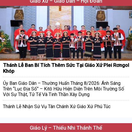
Giáo Xứ – Giáo Dân – Hội Đoàn
Thánh Lễ Ban Bí Tích Thêm Sức Tại Giáo Xứ Plei Rơngol
Khóp
Ủy Ban Giáo Dân – Thường Huấn Tháng 8/2026: Ánh Sáng
Trên “Lục Địa Số” – Kitô Hữu Hiện Diện Trên Môi Trường Số
Với Sự Thật, Tử Tế Và Tinh Thần Xây Dựng
Thánh Lễ Nhận Sứ Vụ Tân Chánh Xứ Giáo Xứ Phú Túc
Giáo Lý – Thiếu Nhi Thánh Thể