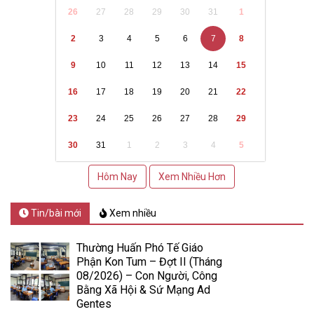
26
27
28
29
30
31
1
2
3
4
5
6
7
8
9
10
11
12
13
14
15
16
17
18
19
20
21
22
23
24
25
26
27
28
29
30
31
1
2
3
4
5
Hôm Nay
Xem Nhiều Hơn
Tin/bài mới
Xem nhiều
Thường Huấn Phó Tế Giáo
Phận Kon Tum – Đợt II (Tháng
08/2026) – Con Người, Công
Bằng Xã Hội & Sứ Mạng Ad
Gentes