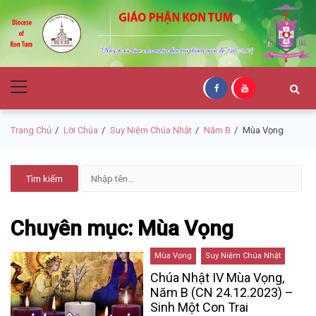
Skip
Skip
to
to
navigation
content
Giáo Phận Kon
Primary
Tum
Menu
Trang Chủ
Lời Chúa
Suy Niệm Chúa Nhật
Năm B
Mùa Vọng
Chuyên mục: Mùa Vọng
Mùa Vọng
Suy Niệm Chúa Nhật
Chúa Nhật IV Mùa Vọng,
Năm B (CN 24.12.2023) –
Sinh Một Con Trai