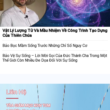
Vật Lý Lượng Tử Và Mầu Nhiệm Về Công Trình Tạo Dựng
Của Thiên Chúa
Bảo Bọc Mầm Sống Trước Những Chỉ Số Nguy Cơ
Bảo Vệ Sự Sống – Lời Mời Gọi Của Đức Thánh Cha Trong Một
Thế Giới Còn Nhiều Đe Dọa Đối Với Sự Sống
Liên Hệ
TÒA GIÁM MỤC KON TUM