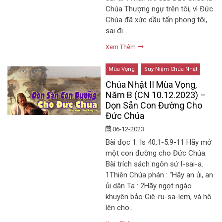
Chúa Thượng ngự trên tôi, vì Đức
Chúa đã xức dầu tấn phong tôi,
sai đi…
Xem Thêm
Mùa Vọng
Suy Niệm Chúa Nhật
Chúa Nhật II Mùa Vọng,
Năm B (CN 10.12.2023) –
Dọn Sẵn Con Đường Cho
Đức Chúa
06-12-2023
Bài đọc 1: Is 40,1-5.9-11 Hãy mở
một con đường cho Đức Chúa.
Bài trích sách ngôn sứ I-sai-a.
1Thiên Chúa phán : “Hãy an ủi, an
ủi dân Ta : 2Hãy ngọt ngào
khuyên bảo Giê-ru-sa-lem, và hô
lên cho…