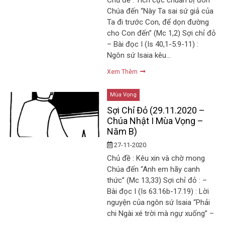
Chủ đề : Tích cực chuẩn bị đón
Chúa đến “Này Ta sai sứ giả của
Ta đi trước Con, để dọn đường
cho Con đến” (Mc 1,2) Sợi chỉ đỏ
– Bài đọc I (Is 40,1-5.9-11) :
Ngôn sứ Isaia kêu…
Xem Thêm
Mùa Vọng
Sợi Chỉ Đỏ (29.11.2020 –
Chúa Nhật I Mùa Vọng –
Năm B)
27-11-2020
Chủ đề : Kêu xin và chờ mong
Chúa đến “Anh em hãy canh
thức” (Mc 13,33) Sợi chỉ đỏ : –
Bài đọc I (Is 63.16b-17.19) : Lời
nguyện của ngôn sứ Isaia “Phải
chi Ngài xé trời mà ngự xuống” –
…