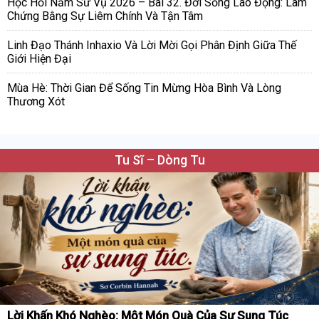
Học Hỏi Năm Sứ Vụ 2026 – Bài 32. Đời Sống Lao Động: Làm
Chứng Bằng Sự Liêm Chính Và Tận Tâm
Linh Đạo Thánh Inhaxio Và Lời Mời Gọi Phân Định Giữa Thế
Giới Hiện Đại
Mùa Hè: Thời Gian Để Sống Tin Mừng Hòa Bình Và Lòng
Thương Xót
Tu Sĩ – Dòng Tu
Lời Khấn Khó Nghèo: Một Món Quà Của Sự Sung Túc