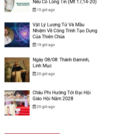
Nếu Có Lòng Tin (Mt 17,14-20)
15 giờ ago
Vật Lý Lượng Tử Và Mầu
Nhiệm Về Công Trình Tạo Dựng
Của Thiên Chúa
19 giờ ago
Ngày 08/08: Thánh Đaminh,
Linh Mục
20 giờ ago
Châu Phi Hướng Tới Đại Hội
Giáo Hội Năm 2028
20 giờ ago