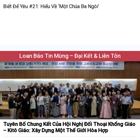
Biết Để Yêu #21: Hiểu Về ‘Một Chúa Ba Ngôi’
Loan Báo Tin Mừng – Đại Kết & Liên Tôn
Tuyên Bố Chung Kết Của Hội Nghị Đối Thoại Khổng Giáo
– Kitô Giáo: Xây Dựng Một Thế Giới Hòa Hợp