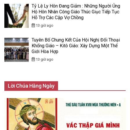
Tỷ Lệ Ly Hôn Đang Giảm : Những Người Ủng
Hộ Hôn Nhân Công Giáo Thúc Giục Tiếp Tục
Hỗ Trợ Các Cặp Vợ Chồng
13 giờ ago
Tuyên Bố Chung Kết Của Hội Nghị Đối Thoại
Khổng Giáo – Kitô Giáo: Xây Dựng Một Thế
Giới Hòa Hợp
13 giờ ago
Lời Chúa Hằng Ngày