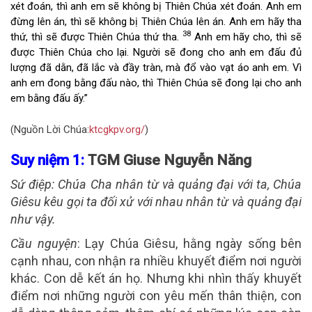
xét đoán, thì anh em sẽ không bị Thiên Chúa xét đoán. Anh em
đừng lên án, thì sẽ không bị Thiên Chúa lên án. Anh em hãy tha
38
thứ, thì sẽ được Thiên Chúa thứ tha.
Anh em hãy cho, thì sẽ
được Thiên Chúa cho lại. Người sẽ đong cho anh em đấu đủ
lượng đã dằn, đã lắc và đầy tràn, mà đổ vào vạt áo anh em. Vì
anh em đong bằng đấu nào, thì Thiên Chúa sẽ đong lại cho anh
em bằng đấu ấy.”
(Nguồn Lời Chúa:
ktcgkpv.org/
)
Suy niệm 1:
TGM Giuse Nguyễn Năng
Sứ điệp
: Chúa Cha nhân từ và quảng đại với ta, Chúa
Giêsu kêu gọi ta đối xử với nhau nhân từ và quảng đại
như vậy.
Cầu nguyện
:
Lạy Chúa Giêsu, hằng ngày sống bên
cạnh nhau, con nhận ra nhiều khuyết điểm nơi người
khác. Con dễ kết án họ. Nhưng khi nhìn thấy khuyết
điểm nơi những người con yêu mến thân thiện, con