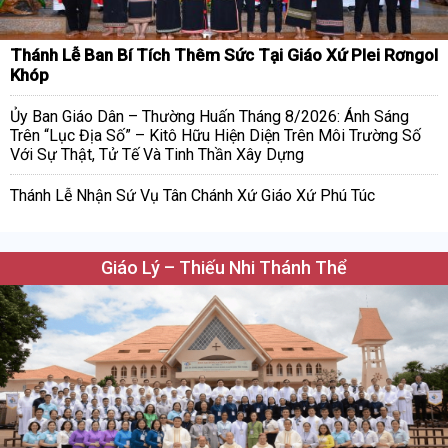
Thánh Lễ Ban Bí Tích Thêm Sức Tại Giáo Xứ Plei Rơngol
Khóp
Ủy Ban Giáo Dân – Thường Huấn Tháng 8/2026: Ánh Sáng
Trên “Lục Địa Số” – Kitô Hữu Hiện Diện Trên Môi Trường Số
Với Sự Thật, Tử Tế Và Tinh Thần Xây Dựng
Thánh Lễ Nhận Sứ Vụ Tân Chánh Xứ Giáo Xứ Phú Túc
Giáo Lý – Thiếu Nhi Thánh Thể