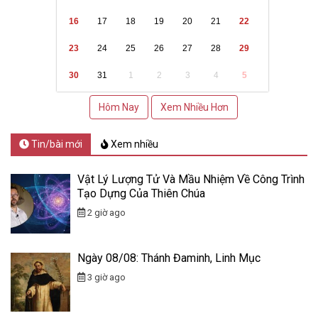
16
17
18
19
20
21
22
23
24
25
26
27
28
29
30
31
1
2
3
4
5
Hôm Nay
Xem Nhiều Hơn
Tin/bài mới
Xem nhiều
Vật Lý Lượng Tử Và Mầu Nhiệm Về Công Trình
Tạo Dựng Của Thiên Chúa
2 giờ ago
Ngày 08/08: Thánh Đaminh, Linh Mục
3 giờ ago