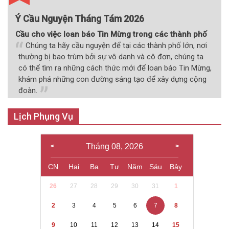
Ý Cầu Nguyện Tháng Tám 2026
Cầu cho việc loan báo Tin Mừng trong các thành phố
Chúng ta hãy cầu nguyện để tại các thành phố lớn, nơi
thường bị bao trùm bởi sự vô danh và cô đơn, chúng ta
có thể tìm ra những cách thức mới để loan báo Tin Mừng,
khám phá những con đường sáng tạo để xây dựng cộng
đoàn.
Lịch Phụng Vụ
Tháng 08, 2026
CN
Hai
Ba
Tư
Năm
Sáu
Bảy
26
27
28
29
30
31
1
2
3
4
5
6
7
8
9
10
11
12
13
14
15