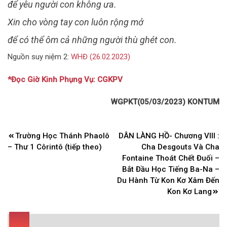
để yêu người con không ưa.
Xin cho vòng tay con luôn rộng mở
để có thể ôm cả những người thù ghét con.
Nguồn suy niệm 2:
WHĐ (26.02.2023
)
*Đọc Giờ Kinh Phụng Vụ: CGKPV
WGPKT(05/03/2023) KONTUM
Điều
Trường Học Thánh Phaolô
DÂN LÀNG HỒ- Chương VIII :
hướng
– Thư 1 Côrintô (tiếp theo)
Cha Desgouts Và Cha
bài
Fontaine Thoát Chết Đuối –
Bắt Đầu Học Tiếng Ba-Na –
viết
Du Hành Từ Kon Kơ Xâm Đến
Kon Kơ Lang