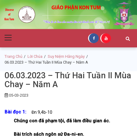
Skip
Skip
to
to
navigation
content
Giáo Phận Kon
Primary
Tum
Menu
Trang Chủ
Lời Chúa
Suy Niệm Hằng Ngày
06.03.2023 – Thứ Hai Tuần II Mùa Chay – Năm A
06.03.2023 – Thứ Hai Tuần II Mùa
Chay – Năm A
05-03-2023
Bài đọc 1:
Đn 9,4b-10
Chúng con đã phạm tội, đã làm điều gian ác.
Bài trích sách ngôn sứ Đa-ni-en.