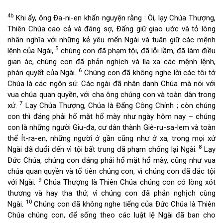
4b
Khi ấy, ông Đa-ni-en khẩn nguyện rằng : Ôi, lạy Chúa Thượng,
Thiên Chúa cao cả và đáng sợ, Đấng giữ giao ước và tỏ lòng
nhân nghĩa với những kẻ yêu mến Ngài và tuân giữ các mệnh
5
lệnh của Ngài,
chúng con đã phạm tội, đã lỗi lầm, đã làm điều
gian ác, chúng con đã phản nghịch và lìa xa các mệnh lệnh,
6
phán quyết của Ngài.
Chúng con đã không nghe lời các tôi tớ
Chúa là các ngôn sứ. Các ngài đã nhân danh Chúa mà nói với
vua chúa quan quyền, với cha ông chúng con và toàn dân trong
7
xứ.
Lạy Chúa Thượng, Chúa là Đấng Công Chính ; còn chúng
con thì đáng phải hổ mặt hổ mày như ngày hôm nay – chúng
con là những người Giu-đa, cư dân thành Giê-ru-sa-lem và toàn
thể Ít-ra-en, những người ở gần cũng như ở xa, trong mọi xứ
8
Ngài đã đuổi đến vì tội bất trung đã phạm chống lại Ngài.
Lạy
Đức Chúa, chúng con đáng phải hổ mặt hổ mày, cũng như vua
chúa quan quyền và tổ tiên chúng con, vì chúng con đã đắc tội
9
với Ngài.
Chúa Thượng là Thiên Chúa chúng con có lòng xót
thương và hay tha thứ, vì chúng con đã phản nghịch cùng
10
Ngài.
Chúng con đã không nghe tiếng của Đức Chúa là Thiên
Chúa chúng con, để sống theo các luật lệ Ngài đã ban cho