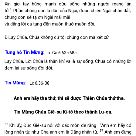
Xin giơ tay hùng mạnh cứu sống những người mang án
13
tử.
Phần chúng con là dân của Ngài, đoàn chiên Ngài chăn dắt,
chúng con sẽ tạ ơn Ngài mãi mãi
và dâng lời ca tụng đến muôn thuở muôn đời.
Đ.
Lạy Chúa, Chúa không cứ tội chúng con mà xét xử.
Tung hô Tin Mừng:
x. Ga 6,63c.68c
Lạy Chúa, Lời Chúa là thần khí và là sự sống. Chúa có những lời
đem lại sự sống đời đời.
Tin Mừng:
Lc 6,36-38
Anh em hãy tha thứ, thì sẽ được Thiên Chúa thứ tha.
Tin Mừng Chúa Giê-su Ki-tô theo thánh Lu-ca.
36
Khi ấy, Đức Giê-su nói với các môn đệ rằng : “Anh em hãy có
37
lòng nhân từ, như Cha anh em là Đấng nhân từ.
Anh em đừng