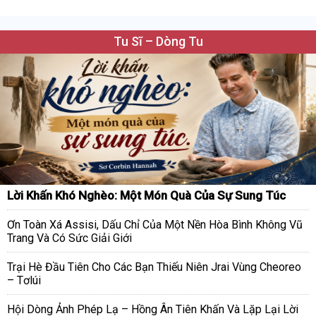
Tu Sĩ – Dòng Tu
Lời Khấn Khó Nghèo: Một Món Quà Của Sự Sung Túc
Ơn Toàn Xá Assisi, Dấu Chỉ Của Một Nền Hòa Bình Không Vũ
Trang Và Có Sức Giải Giới
Trại Hè Đầu Tiên Cho Các Bạn Thiếu Niên Jrai Vùng Cheoreo
– Tơlúi
Hội Dòng Ảnh Phép Lạ – Hồng Ân Tiên Khấn Và Lặp Lại Lời