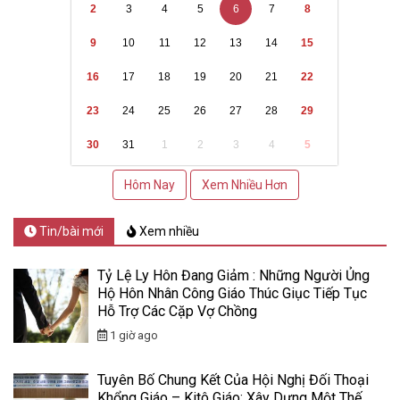
2
3
4
5
6
7
8
9
10
11
12
13
14
15
16
17
18
19
20
21
22
23
24
25
26
27
28
29
30
31
1
2
3
4
5
Hôm Nay
Xem Nhiều Hơn
Tin/bài mới
Xem nhiều
Tỷ Lệ Ly Hôn Đang Giảm : Những Người Ủng
Hộ Hôn Nhân Công Giáo Thúc Giục Tiếp Tục
Hỗ Trợ Các Cặp Vợ Chồng
1 giờ ago
Tuyên Bố Chung Kết Của Hội Nghị Đối Thoại
Khổng Giáo – Kitô Giáo: Xây Dựng Một Thế