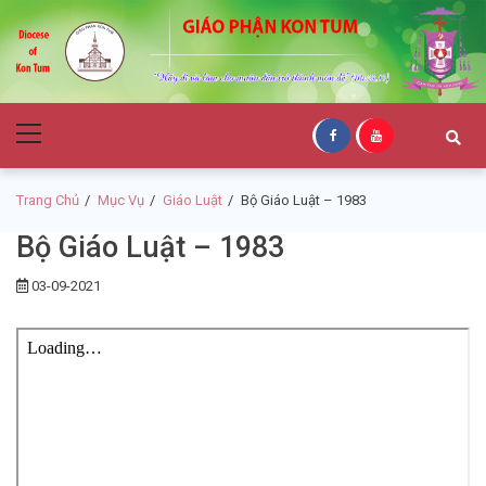
Skip
Skip
to
to
navigation
content
Giáo Phận Kon
Primary
Tum
Menu
Trang Chủ
Mục Vụ
Giáo Luật
Bộ Giáo Luật – 1983
Bộ Giáo Luật – 1983
03-09-2021