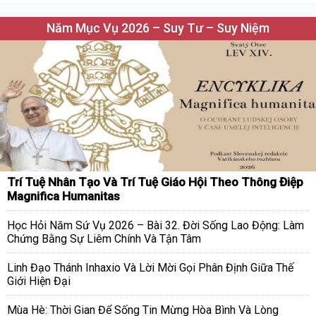
Năm Mục Vụ 2026 – Suy Tư – Suy Niệm
Trí Tuệ Nhân Tạo Và Trí Tuệ Giáo Hội Theo Thông Điệp
Magnifica Humanitas
Học Hỏi Năm Sứ Vụ 2026 – Bài 32. Đời Sống Lao Động: Làm
Chứng Bằng Sự Liêm Chính Và Tận Tâm
Linh Đạo Thánh Inhaxio Và Lời Mời Gọi Phân Định Giữa Thế
Giới Hiện Đại
Mùa Hè: Thời Gian Để Sống Tin Mừng Hòa Bình Và Lòng