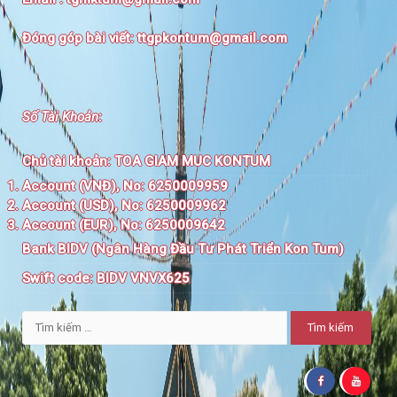
Đóng góp bài viết:
ttgpkontum@gmail.com
Số Tài Khoản
:
Chủ tài khoản:
TOA GIAM MUC KONTUM
Account (VNĐ), No: 6250009959
Account (USD), No: 6250009962
Account (EUR), No: 6250009642
Bank BIDV (Ngân Hàng Đầu Tư Phát Triển Kon Tum)
Swift code:
BIDV VNVX625
Tìm
kiếm
cho: