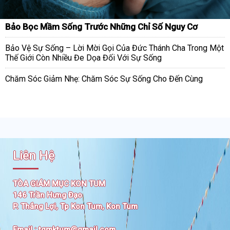
Bảo Bọc Mầm Sống Trước Những Chỉ Số Nguy Cơ
Bảo Vệ Sự Sống – Lời Mời Gọi Của Đức Thánh Cha Trong Một
Thế Giới Còn Nhiều Đe Dọa Đối Với Sự Sống
Chăm Sóc Giảm Nhẹ: Chăm Sóc Sự Sống Cho Đến Cùng
Liên Hệ
TÒA GIÁM MỤC KON TUM
146 Trần Hưng Đạo
P. Thắng Lợi, Tp Kon Tum, Kon Tum
Email :
tgmktum@gmail.com