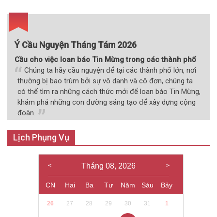
viết
Ý Cầu Nguyện Tháng Tám 2026
Cầu cho việc loan báo Tin Mừng trong các thành phố
Chúng ta hãy cầu nguyện để tại các thành phố lớn, nơi
thường bị bao trùm bởi sự vô danh và cô đơn, chúng ta
có thể tìm ra những cách thức mới để loan báo Tin Mừng,
khám phá những con đường sáng tạo để xây dựng cộng
đoàn.
Lịch Phụng Vụ
Tháng 08, 2026
CN
Hai
Ba
Tư
Năm
Sáu
Bảy
26
27
28
29
30
31
1