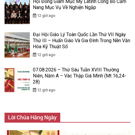
Hội Đồng Giám Mục Mỹ Latinh Công Bố Cẩm
Nang Mục Vụ Về Nghiện Ngập
12 giờ ago
Đại Hội Giáo Lý Toàn Quốc Lần Thứ VII Ngày
Thứ III – Huấn Giáo Và Gia Đình Trong Nền Văn
Hóa Kỹ Thuật Số
12 giờ ago
07.08.2026 – Thứ Sáu Tuần XVIII Thường
Niên, Năm A – Vác Thập Giá Mình (Mt 16,24-
28)
12 giờ ago
Lời Chúa Hằng Ngày