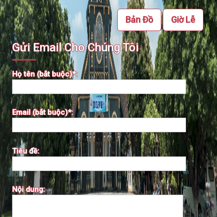
Bản Đồ
Giờ Lễ
Gửi Email Cho Chúng Tôi
Họ tên (bắt buộc)*:
Email (bắt buộc)*:
Tiêu đề:
Nội dung: