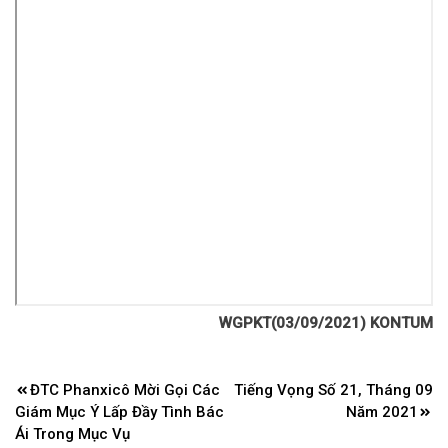
WGPKT(03/09/2021) KONTUM
Điều
ĐTC Phanxicô Mời Gọi Các
Tiếng Vọng Số 21, Tháng 09
hướng
Giám Mục Ý Lấp Đầy Tình Bác
Năm 2021
bài
Ái Trong Mục Vụ