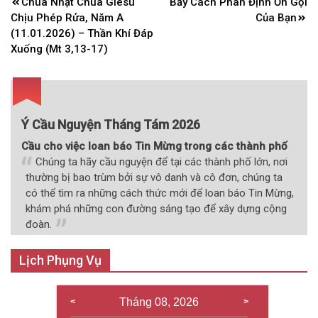
Điều
Chúa Nhật Chúa Giêsu
Bảy Cách Phân Định Ơn Gọi
hướng
Chịu Phép Rửa, Năm A
Của Bạn
bài
(11.01.2026) – Thần Khí Đáp
Xuống (Mt 3,13-17)
viết
Ý Cầu Nguyện Tháng Tám 2026
Cầu cho việc loan báo Tin Mừng trong các thành phố
Chúng ta hãy cầu nguyện để tại các thành phố lớn, nơi
thường bị bao trùm bởi sự vô danh và cô đơn, chúng ta
có thể tìm ra những cách thức mới để loan báo Tin Mừng,
khám phá những con đường sáng tạo để xây dựng cộng
đoàn.
Lịch Phụng Vụ
Tháng 08, 2026