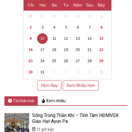
CN
Hai
Ba
Tư
Năm
Sáu
Bảy
26
27
28
29
30
31
1
2
3
4
5
6
7
8
9
10
11
12
13
14
15
16
17
18
19
20
21
22
23
24
25
26
27
28
29
30
31
1
2
3
4
5
Hôm Nay
Xem Nhiều Hơn
Tin/bài mới
Xem nhiều
Sống Trong Thần Khí – Tĩnh Tâm HĐMVGX
Giáo Hạt Ayun Pa
12 giờ ago