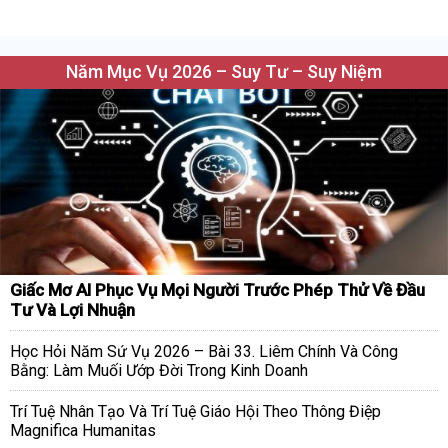
Năm Mục Vụ 2026 – Suy Tư – Suy Niệm
Giấc Mơ AI Phục Vụ Mọi Người Trước Phép Thử Về Đầu
Tư Và Lợi Nhuận
Học Hỏi Năm Sứ Vụ 2026 – Bài 33. Liêm Chính Và Công
Bằng: Làm Muối Ướp Đời Trong Kinh Doanh
Trí Tuệ Nhân Tạo Và Trí Tuệ Giáo Hội Theo Thông Điệp
Magnifica Humanitas