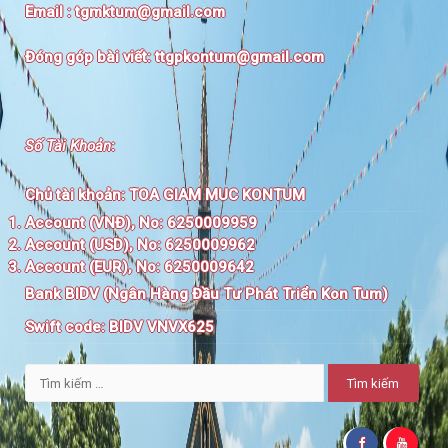
Email :
tgmktum@gmail.com
Đóng góp bài viết:
ttgpkontum@gmail.com
Số Tài Khoản
:
Chủ tài khoản:
TOA GIAM MUC KONTUM
Account (VNĐ), No: 6250009959
Account (USD), No: 6250009962
Account (EUR), No: 6250009642
Bank BIDV (Ngân Hàng Đầu Tư Phát Triển Kon Tum)
Swift code:
BIDV VNVX625
Tìm
kiếm
cho: