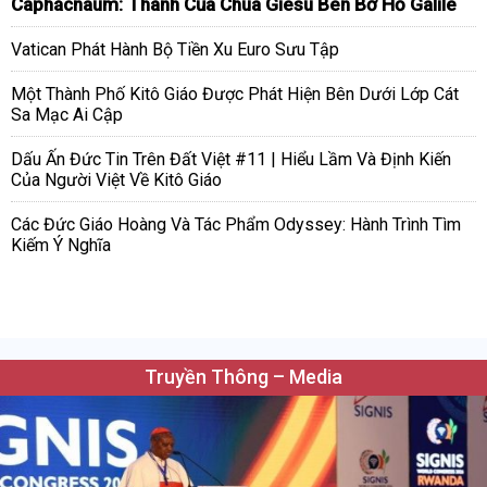
Caphácnaum: Thành Của Chúa Giêsu Bên Bờ Hồ Galilê
Vatican Phát Hành Bộ Tiền Xu Euro Sưu Tập
Một Thành Phố Kitô Giáo Được Phát Hiện Bên Dưới Lớp Cát
Sa Mạc Ai Cập
Dấu Ấn Đức Tin Trên Đất Việt #11 | Hiểu Lầm Và Định Kiến
Của Người Việt Về Kitô Giáo
Các Đức Giáo Hoàng Và Tác Phẩm Odyssey: Hành Trình Tìm
Kiếm Ý Nghĩa
Truyền Thông – Media