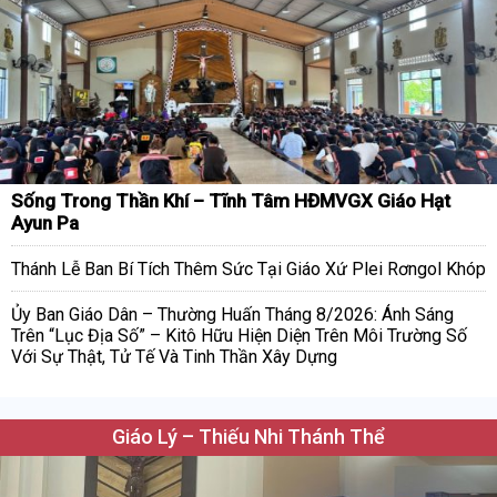
Sống Trong Thần Khí – Tĩnh Tâm HĐMVGX Giáo Hạt
Ayun Pa
Thánh Lễ Ban Bí Tích Thêm Sức Tại Giáo Xứ Plei Rơngol Khóp
Ủy Ban Giáo Dân – Thường Huấn Tháng 8/2026: Ánh Sáng
Trên “Lục Địa Số” – Kitô Hữu Hiện Diện Trên Môi Trường Số
Với Sự Thật, Tử Tế Và Tinh Thần Xây Dựng
Giáo Lý – Thiếu Nhi Thánh Thể