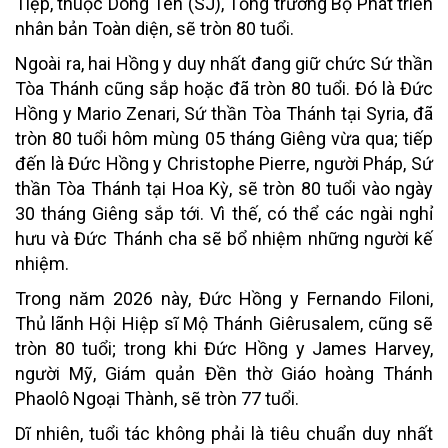
Tiệp, thuộc Dòng Tên (SJ), Tổng trưởng Bộ Phát triển
nhân bản Toàn diện, sẽ tròn 80 tuổi.
Ngoài ra, hai Hồng y duy nhất đang giữ chức Sứ thần
Tòa Thánh cũng sắp hoặc đã tròn 80 tuổi. Đó là Đức
Hồng y Mario Zenari, Sứ thần Tòa Thánh tại Syria, đã
tròn 80 tuổi hôm mùng 05 tháng Giêng vừa qua; tiếp
đến là Đức Hồng y Christophe Pierre, người Pháp, Sứ
thần Tòa Thánh tại Hoa Kỳ, sẽ tròn 80 tuổi vào ngày
30 tháng Giêng sắp tới. Vì thế, có thể các ngài nghỉ
hưu và Đức Thánh cha sẽ bổ nhiệm những người kế
nhiệm.
Trong năm 2026 này, Đức Hồng y Fernando Filoni,
Thủ lãnh Hội Hiệp sĩ Mộ Thánh Giêrusalem, cũng sẽ
tròn 80 tuổi; trong khi Đức Hồng y James Harvey,
người Mỹ, Giám quản Đền thờ Giáo hoàng Thánh
Phaolô Ngoại Thành, sẽ tròn 77 tuổi.
Dĩ nhiên, tuổi tác không phải là tiêu chuẩn duy nhất