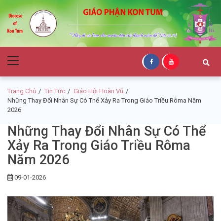
Skip
Skip
to
to
navigation
content
Giáo Phận Kon
Primary
Tum
Menu
Trang Chủ
Tin Tức
Giáo Hội Hoàn Vũ
Những Thay Đổi Nhân Sự Có Thể Xảy Ra Trong Giáo Triều Rôma Năm
2026
Những Thay Đổi Nhân Sự Có Thể
Xảy Ra Trong Giáo Triều Rôma
Năm 2026
09-01-2026