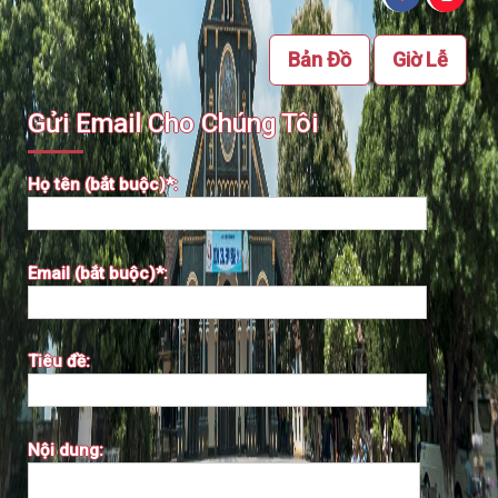
Bản Đồ
Giờ Lễ
Gửi Email Cho Chúng Tôi
Họ tên (bắt buộc)*:
Email (bắt buộc)*:
Tiêu đề:
Nội dung: