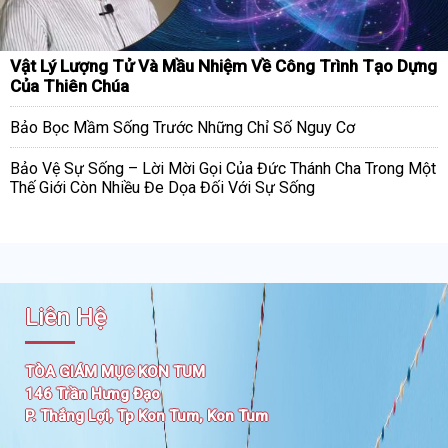
Vật Lý Lượng Tử Và Mầu Nhiệm Về Công Trình Tạo Dựng
Của Thiên Chúa
Bảo Bọc Mầm Sống Trước Những Chỉ Số Nguy Cơ
Bảo Vệ Sự Sống – Lời Mời Gọi Của Đức Thánh Cha Trong Một
Thế Giới Còn Nhiều Đe Dọa Đối Với Sự Sống
Liên Hệ
TÒA GIÁM MỤC KON TUM
146 Trần Hưng Đạo
P. Thắng Lợi, Tp Kon Tum, Kon Tum