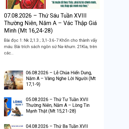
07.08.2026 – Thứ Sáu Tuần XVIII
Thường Niên, Năm A – Vác Thập Giá
Mình (Mt 16,24-28)
Bài đọc 1: Nk 2,1.3 ; 3,1-3.6-7 Khốn cho thành vấy
máu. Bài trích sách ngôn sứ Na-khum. 21Kìa, trên
các...
06.08.2026 – Lễ Chúa Hiển Dung,
Năm A – Vâng Nghe Lời Người (Mt
17,1-9)
05.08.2026 – Thứ Tư Tuần XVII
Thường Niên, Năm A – Lòng Tin
Mạnh Thật (Mt 15,21-28)
04.08.2026 – Thứ Ba Tuần XVII