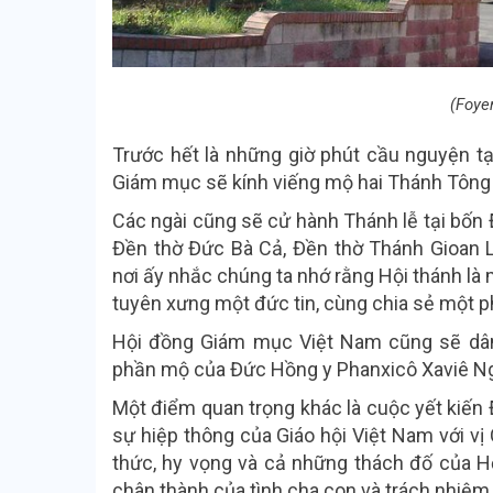
(Foye
Trước hết là những giờ phút cầu nguyện tạ
Giám mục sẽ kính viếng mộ hai Thánh Tông đ
Các ngài cũng sẽ cử hành Thánh lễ tại bốn
Đền thờ Đức Bà Cả, Đền thờ Thánh Gioan 
nơi ấy nhắc chúng ta nhớ rằng Hội thánh là 
tuyên xưng một đức tin, cùng chia sẻ một p
Hội đồng Giám mục Việt Nam cũng sẽ dân
phần mộ của Đức Hồng y Phanxicô Xaviê N
Một điểm quan trọng khác là cuộc
yết kiến
sự hiệp thông của Giáo hội Việt Nam với vị
thức, hy vọng và cả những thách đố của Hộ
chân thành của tình cha con và trách nhiệm