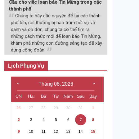
Cầu cho việc loan báo Tin Mừng trong các
thành phố
Chúng ta hãy cầu nguyện để tại các thành
phố lớn, nơi thường bị bao trùm bởi sự vô
danh và cô đơn, chúng ta có thể tìm ra
những cách thức mới để loan báo Tin Mừng,
khám phá những con đường sáng tạo để xây
dựng cộng đoàn.
Lịch Phụng Vụ
Tháng 08, 2026
CN
Hai
Ba
Tư
Năm
Sáu
Bảy
26
27
28
29
30
31
1
2
3
4
5
6
7
8
9
10
11
12
13
14
15