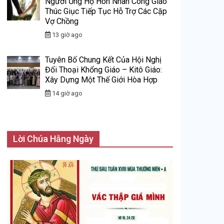
Người Ủng Hộ Hôn Nhân Công Giáo
Thúc Giục Tiếp Tục Hỗ Trợ Các Cặp
Vợ Chồng
13 giờ ago
Tuyên Bố Chung Kết Của Hội Nghị
Đối Thoại Khổng Giáo – Kitô Giáo:
Xây Dựng Một Thế Giới Hòa Hợp
14 giờ ago
Lời Chúa Hằng Ngày