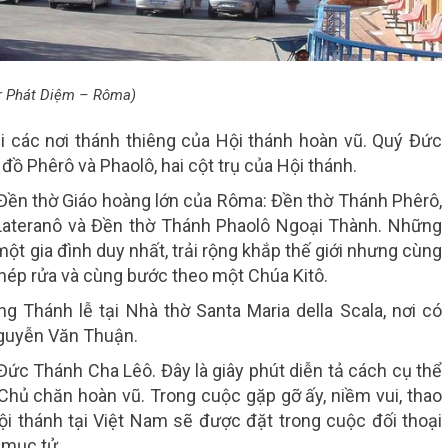
r Phát Diệm – Rôma)
i các nơi thánh thiêng của Hội thánh hoàn vũ. Quý Đức
ồ Phêrô và Phaolô, hai cột trụ của Hội thánh.
 Đền thờ Giáo hoàng lớn của Rôma: Đền thờ Thánh Phêrô,
Lateranô và Đền thờ Thánh Phaolô Ngoại Thành. Những
một gia đình duy nhất, trải rộng khắp thế giới nhưng cùng
hép rửa và cùng bước theo một Chúa Kitô.
g Thánh lễ tại Nhà thờ
Santa Maria della Scala
, nơi có
guyễn Văn Thuận.
 Đức Thánh Cha Lêô
. Đây là giây phút diễn tả cách cụ thể
 Chủ chăn hoàn vũ. Trong cuộc gặp gỡ ấy, niềm vui, thao
i thánh tại Việt Nam sẽ được đặt trong cuộc đối thoại
 mục tử.