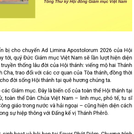
n bị cho chuyến Ad Limina Apostolorum 2026 của Hội
 tới, quý Đức Giám mục Việt Nam sẽ lần lượt hiện diện
truyền thống lâu đời của Hội thánh: viếng mộ hai Thánh
Cha, trao đổi với các cơ quan của Tòa thánh, đồng thời
cho đời sống Hội thánh tại quê hương chúng ta.
 các Giám mục. Đây là biến cố của toàn thể Hội thánh tại
, toàn thể Dân Chúa Việt Nam – linh mục, phó tế, tu sĩ
Công giáo trong nước và hải ngoại – cũng hiện diện cách
rong sự hiệp thông với Đấng kế vị Thánh Phêrô.
 sinh hoạt và hội họp tại Foyer Phát Diệm. Chương trình