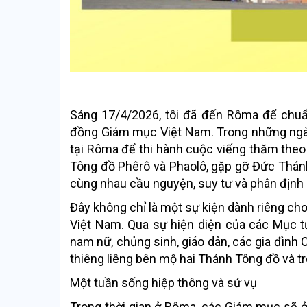
Sáng 17/4/2026, tôi đã đến Rôma để chuẩ
đồng Giám mục Việt Nam. Trong những ngày
tại Rôma để thi hành cuộc viếng thăm theo 
Tông đồ Phêrô và Phaolô, gặp gỡ Đức Thánh 
cùng nhau cầu nguyện, suy tư và phân định 
Đây không chỉ là một sự kiện dành riêng cho
Việt Nam. Qua sự hiện diện của các Mục tử
nam nữ, chủng sinh, giáo dân, các gia đình 
thiêng liêng bên mộ hai Thánh Tông đồ và t
Một tuần sống hiệp thông và sứ vụ
Trong thời gian ở Rôma, các Giám mục sẽ ở,