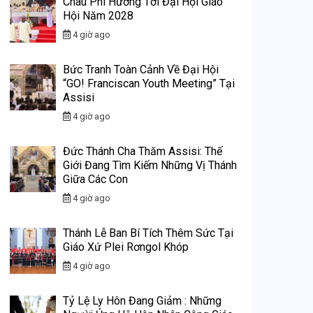
Châu Phi Hướng Tới Đại Hội Giáo
Hội Năm 2028
4 giờ ago
Bức Tranh Toàn Cảnh Về Đại Hội
“GO! Franciscan Youth Meeting” Tại
Assisi
4 giờ ago
Đức Thánh Cha Thăm Assisi: Thế
Giới Đang Tìm Kiếm Những Vị Thánh
Giữa Các Con
4 giờ ago
Thánh Lễ Ban Bí Tích Thêm Sức Tại
Giáo Xứ Plei Rơngol Khóp
4 giờ ago
Tỷ Lệ Ly Hôn Đang Giảm : Những