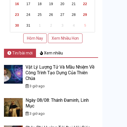
16
17
18
19
20
21
22
23
24
25
26
27
28
29
30
31
1
2
3
4
5
Hôm Nay
Xem Nhiều Hơn
Tin/bài mới
Xem nhiều
Vật Lý Lượng Tử Và Mầu Nhiệm Về
Công Trình Tạo Dựng Của Thiên
Chúa
3 giờ ago
Ngày 08/08: Thánh Đaminh, Linh
Mục
3 giờ ago