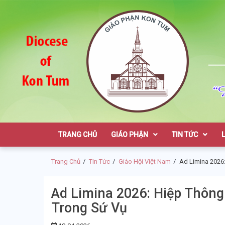
Skip
Skip
to
to
navigation
content
Giáo Phận K
TRANG CHỦ
GIÁO PHẬN
TIN TỨC
Trang Chủ
Tin Tức
Giáo Hội Việt Nam
Ad Limina 2026
Ad Limina 2026: Hiệp Thôn
Trong Sứ Vụ