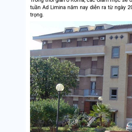
tuần Ad Limina năm nay diễn ra từ ngày
2
trọng.