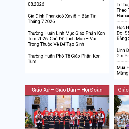
08.2026
Trí Tu
Theo 
Human
Gia Đình Phanxicô Xaviê – Bản Tin
Tháng 7.2026
Học H
Đời S
Thường Huấn Linh Mục Giáo Phận Kon
Bằng 
Tum 2026. Chủ Đề: Linh Mục – Vui
Trong Thuộc Về Để Tạo Sinh
Linh 
Gọi Ph
Thường Huấn Phó Tế Giáo Phận Kon
Tum
Mùa H
Mừng 
Giáo Xứ – Giáo Dân – Hội Đoàn
Giáo