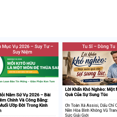
 Mục Vụ 2026 – Suy Tư –
Tu Sĩ – Dòng Tu
Suy Niệm
Lời Khấn Khó Nghèo: Một
Quà Của Sự Sung Túc
ỏi Năm Sứ Vụ 2026 – Bài
iêm Chính Và Công Bằng:
uối Ướp Đời Trong Kinh
Ơn Toàn Xá Assisi, Dấu Chỉ
h
Nền Hòa Bình Không Vũ Tran
Sức Giải Giới