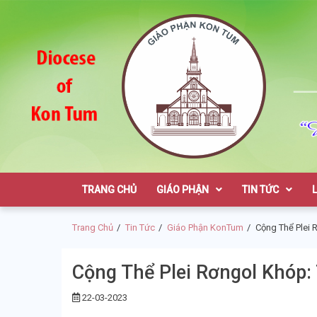
Skip
Skip
to
to
navigation
content
Giáo Phận K
TRANG CHỦ
GIÁO PHẬN
TIN TỨC
Trang Chủ
Tin Tức
Giáo Phận KonTum
Cộng Thể Plei
Cộng Thể Plei Rơngol Khóp
22-03-2023