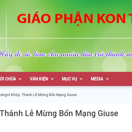
on Tum
LỜI CHÚA
VĂN KIỆN
MỤC VỤ
MEDIA
 Rơngol Khóp: Thánh Lễ Mừng Bổn Mạng Giuse
: Thánh Lễ Mừng Bổn Mạng Giuse