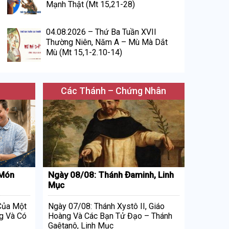
Mạnh Thật (Mt 15,21-28)
04.08.2026 – Thứ Ba Tuần XVII
Thường Niên, Năm A – Mù Mà Dắt
Mù (Mt 15,1-2.10-14)
Các Thánh – Chứng Nhân
 Món
Ngày 08/08: Thánh Đaminh, Linh
Mục
 Của Một
Ngày 07/08: Thánh Xystô II, Giáo
g Và Có
Hoàng Và Các Bạn Tử Đạo – Thánh
Gaêtanô, Linh Mục