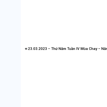
Điều
23.03.2023 – Thứ Năm Tuần IV Mùa Chay – Nă
hướng
bài
viết