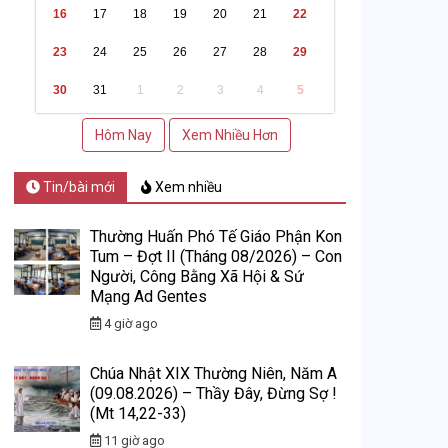
16
17
18
19
20
21
22
23
24
25
26
27
28
29
30
31
1
2
3
4
5
Hôm Nay
Xem Nhiều Hơn
Tin/bài mới
Xem nhiều
Thường Huấn Phó Tế Giáo Phận Kon
Tum – Đợt II (Tháng 08/2026) – Con
Người, Công Bằng Xã Hội & Sứ
Mạng Ad Gentes
4 giờ ago
Chúa Nhật XIX Thường Niên, Năm A
(09.08.2026) – Thầy Đây, Đừng Sợ !
(Mt 14,22-33)
11 giờ ago