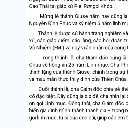
Cao Thái tại giáo xứ Plei Rơngol Khóp.
Mừng lễ thánh Giuse năm nay cũng là d
Nguyễn Đình Phúc và kỷ niệm 6 năm linh m
Thánh lễ được cử hành trang nghiêm và số
xứ, các giáo điểm, các làng, các hội đoàn 
Vô Nhiễm (FMI) và quý vị ân nhân của cộng 
Trong thánh lễ, cha Giám đốc cũng là ch
Chúa về hồng ân 25 năm Linh mục. Cha Phó 
thinh lặng của thánh Giuse: chính trong sự 
và mau mắn thực thi ý định của Thiên Chúa.
Cuối thánh lễ, cha Giám đốc chia sẻ thê
cố đặc biệt. Đây cũng là dịp để cha nhìn lạ
ơn gọi Linh mục. Đồng thời, cha Giám đốc c
biến gia đình mình thành thánh gia – trong 
gọi linh mục, tu sĩ của con cái, giúp các em 