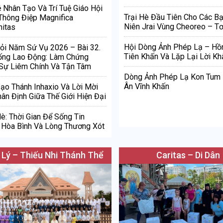
ệ Nhân Tạo Và Trí Tuệ Giáo Hội
Trại Hè Đầu Tiên Cho Các Bạ
Thông Điệp Magnifica
Niên Jrai Vùng Cheoreo – Tơ
itas
Hội Dòng Ảnh Phép Lạ – Hồ
ỏi Năm Sứ Vụ 2026 – Bài 32.
Tiên Khấn Và Lặp Lại Lời Kh
ống Lao Động: Làm Chứng
Sự Liêm Chính Và Tận Tâm
Dòng Ảnh Phép Lạ Kon Tum
Ân Vĩnh Khấn
Đạo Thánh Inhaxio Và Lời Mời
ân Định Giữa Thế Giới Hiện Đại
è: Thời Gian Để Sống Tin
Hòa Bình Và Lòng Thương Xót
 Lý – Thiếu Nhi Thánh Thể
Caritas – Di Dân