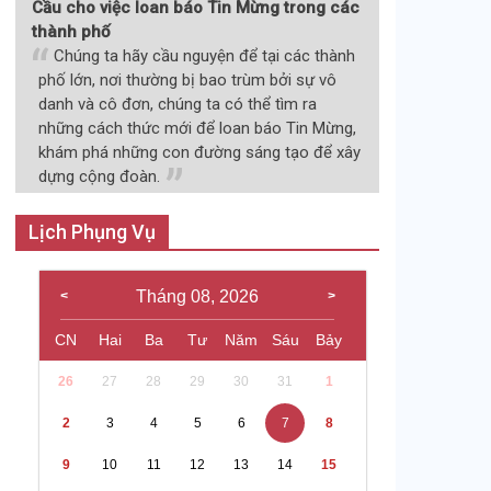
Cầu cho việc loan báo Tin Mừng trong các
thành phố
Chúng ta hãy cầu nguyện để tại các thành
phố lớn, nơi thường bị bao trùm bởi sự vô
danh và cô đơn, chúng ta có thể tìm ra
những cách thức mới để loan báo Tin Mừng,
khám phá những con đường sáng tạo để xây
dựng cộng đoàn.
Lịch Phụng Vụ
Tháng 08, 2026
CN
Hai
Ba
Tư
Năm
Sáu
Bảy
26
27
28
29
30
31
1
2
3
4
5
6
7
8
9
10
11
12
13
14
15