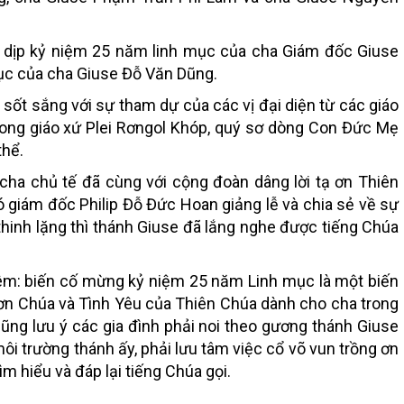
ịp kỷ niệm 25 năm linh mục của cha Giám đốc Giuse
ục của cha Giuse Đỗ Văn Dũng.
t sắng với sự tham dự của các vị đại diện từ các giáo
trong giáo xứ Plei Rơngol Khóp, quý sơ dòng Con Đức Mẹ
thể.
a chủ tế đã cùng với cộng đoàn dâng lời tạ ơn Thiên
giám đốc Philip Đỗ Đức Hoan giảng lễ và chia sẻ về sự
thinh lặng thì thánh Giuse đã lắng nghe được tiếng Chúa
m: biến cố mừng kỷ niệm 25 năm Linh mục là một biến
i ơn Chúa và Tình Yêu của Thiên Chúa dành cho cha trong
ũng lưu ý các gia đình phải noi theo gương thánh Giuse
môi trường thánh ấy, phải lưu tâm việc cổ võ vun trồng ơn
tìm hiểu và đáp lại tiếng Chúa gọi.