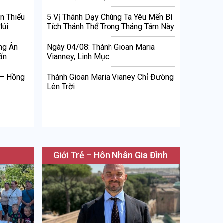
n Thiếu
5 Vị Thánh Dạy Chúng Ta Yêu Mến Bí
lúi
Tích Thánh Thể Trong Tháng Tám Này
ng Ân
Ngày 04/08: Thánh Gioan Maria
ấn
Vianney, Linh Mục
 – Hồng
Thánh Gioan Maria Vianey Chỉ Đường
Lên Trời
Giới Trẻ – Hôn Nhân Gia Đình