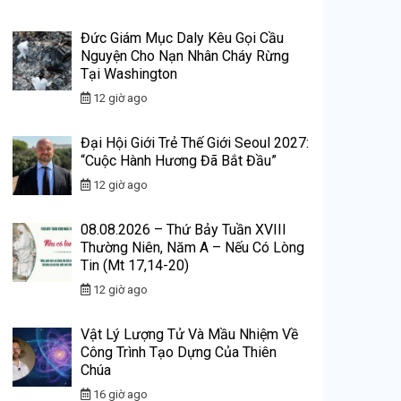
Đức Giám Mục Daly Kêu Gọi Cầu
Nguyện Cho Nạn Nhân Cháy Rừng
Tại Washington
12 giờ ago
Đại Hội Giới Trẻ Thế Giới Seoul 2027:
“Cuộc Hành Hương Đã Bắt Đầu”
12 giờ ago
08.08.2026 – Thứ Bảy Tuần XVIII
Thường Niên, Năm A – Nếu Có Lòng
Tin (Mt 17,14-20)
12 giờ ago
Vật Lý Lượng Tử Và Mầu Nhiệm Về
Công Trình Tạo Dựng Của Thiên
Chúa
16 giờ ago