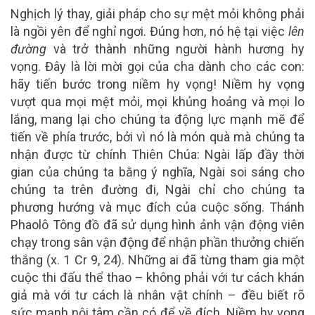
Nghịch lý thay, giải pháp cho sự mệt mỏi không phải
là ngồi yên để nghỉ ngơi. Đúng hơn, nó hệ tại việc
lên
đường
và trở thành những người hành hương hy
vọng. Đây là lời mời gọi của cha dành cho các con:
hãy tiến bước trong niềm hy vọng! Niềm hy vọng
vượt qua mọi mệt mỏi, mọi khủng hoảng và mọi lo
lắng, mang lại cho chúng ta động lực mạnh mẽ để
tiến về phía trước, bởi vì nó là món quà mà chúng ta
nhận được từ chính Thiên Chúa: Ngài lấp đầy thời
gian của chúng ta bằng ý nghĩa, Ngài soi sáng cho
chúng ta trên đường đi, Ngài chỉ cho chúng ta
phương hướng và mục đích của cuộc sống. Thánh
Phaolô Tông đồ đã sử dụng hình ảnh vận động viên
chạy trong sân vận động để nhận phần thưởng chiến
thắng (x. 1 Cr 9, 24). Những ai đã từng tham gia một
cuộc thi đấu thể thao – không phải với tư cách khán
giả mà với tư cách là nhân vật chính – đều biết rõ
sức mạnh nội tâm cần có để về đích. Niềm hy vọng