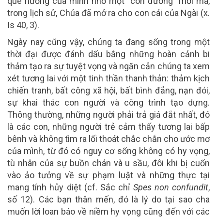
quê hương của mình nhờ một “con đường” mới mà,
trong lịch sử, Chúa đã mở ra cho con cái của Ngài (x.
Is 40, 3).
Ngày nay cũng vậy, chúng ta đang sống trong một
thời đại được đánh dấu bằng những hoàn cảnh bi
thảm tạo ra sự tuyệt vọng và ngăn cản chúng ta xem
xét tương lai với một tinh thần thanh thản: thảm kịch
chiến tranh, bất công xã hội, bất bình đẳng, nạn đói,
sự khai thác con người và công trình tạo dựng.
Thông thường, những người phải trả giá đắt nhất, đó
là các con, những người trẻ cảm thấy tương lai bấp
bênh và không tìm ra lối thoát chắc chắn cho ước mơ
của mình, từ đó có nguy cơ sống không có hy vọng,
tù nhân của sự buồn chán và u sầu, đôi khi bị cuốn
vào ảo tưởng về sự phạm luật và những thực tại
mang tính hủy diệt (cf. Sắc chỉ
Spes non confundit
,
số 12). Các bạn thân mến, đó là lý do tại sao cha
muốn lời loan báo về niềm hy vọng cũng đến với các