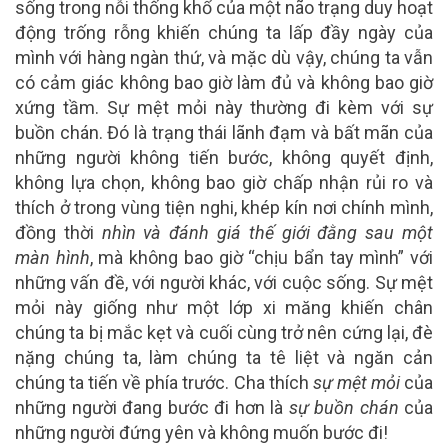
sống trong nỗi thống khổ của một não trạng duy hoạt
động trống rỗng khiến chúng ta lấp đầy ngày của
mình với hàng ngàn thứ, và mặc dù vậy, chúng ta vẫn
có cảm giác không bao giờ làm đủ và không bao giờ
xứng tầm. Sự mệt mỏi này thường đi kèm với sự
buồn chán. Đó là trạng thái lãnh đạm và bất mãn của
những người không tiến bước, không quyết định,
không lựa chọn, không bao giờ chấp nhận rủi ro và
thích ở trong vùng tiện nghi, khép kín nơi chính mình,
đồng thời
nhìn và đánh giá thế giới đằng sau một
màn hình
, mà không bao giờ “chịu bẩn tay mình” với
những vấn đề, với người khác, với cuộc sống. Sự mệt
mỏi này giống như một lớp xi măng khiến chân
chúng ta bị mắc kẹt và cuối cùng trở nên cứng lại, đè
nặng chúng ta, làm chúng ta tê liệt và ngăn cản
chúng ta tiến về phía trước. Cha thích
sự mệt mỏi
của
những người đang bước đi hơn là
sự buồn chán
của
những người đứng yên và không muốn bước đi!