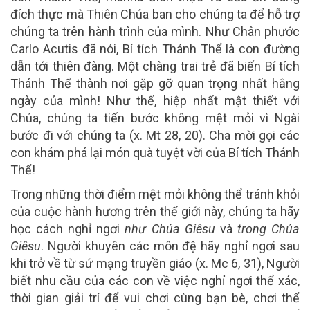
đích thực mà Thiên Chúa ban cho chúng ta để hỗ trợ
chúng ta trên hành trình của mình. Như Chân phước
Carlo Acutis đã nói, Bí tích Thánh Thể là con đường
dẫn tới thiên đàng. Một chàng trai trẻ đã biến Bí tích
Thánh Thể thành nơi gặp gỡ quan trọng nhất hằng
ngày của mình! Như thế, hiệp nhất mật thiết với
Chúa, chúng ta tiến bước không mệt mỏi vì Ngài
bước đi với chúng ta (x. Mt 28, 20). Cha mời gọi các
con khám phá lại món quà tuyệt vời của Bí tích Thánh
Thể!
Trong những thời điểm mệt mỏi không thể tránh khỏi
của cuộc hành hương trên thế giới này, chúng ta hãy
học cách nghỉ ngơi
như Chúa Giêsu
và
trong Chúa
Giêsu
. Người khuyên các môn đệ hãy nghỉ ngơi sau
khi trở về từ sứ mạng truyền giáo (x. Mc 6, 31), Người
biết nhu cầu của các con về việc nghỉ ngơi thể xác,
thời gian giải trí để vui chơi cùng bạn bè, chơi thể