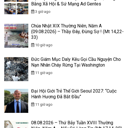
Bằng Xã Hội & Sứ Mạng Ad Gentes
3 giờ ago
Chúa Nhật XIX Thường Niên, Năm A
(09.08.2026) – Thầy Đây, Đừng Sợ ! (Mt 14,22-
33)
10 giờ ago
Đức Giám Mục Daly Kêu Gọi Cầu Nguyện Cho
Nạn Nhân Cháy Rừng Tại Washington
11 giờ ago
Đại Hội Giới Trẻ Thế Giới Seoul 2027: “Cuộc
Hành Hương Đã Bắt Đầu”
11 giờ ago
08.08.2026 – Thứ Bảy Tuần XVIII Thường