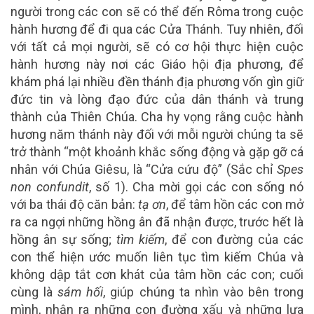
người trong các con sẽ có thể đến Rôma trong cuộc
hành hương để đi qua các Cửa Thánh. Tuy nhiên, đối
với tất cả mọi người, sẽ có cơ hội thực hiện cuộc
hành hương này nơi các Giáo hội địa phương, để
khám phá lại nhiều đền thánh địa phương vốn gìn giữ
đức tin và lòng đạo đức của dân thánh và trung
thành của Thiên Chúa. Cha hy vọng rằng cuộc hành
hương năm thánh này đối với mỗi người chúng ta sẽ
trở thành “một khoảnh khắc sống động và gặp gỡ cá
nhân với Chúa Giêsu, là “Cửa cứu độ” (Sắc chỉ
Spes
non confundit
, số 1). Cha mời gọi các con sống nó
với ba thái độ căn bản:
tạ ơn
, để tâm hồn các con mở
ra ca ngợi những hồng ân đã nhận được, trước hết là
hồng ân sự sống;
tìm kiếm
, để con đường của các
con thể hiện ước muốn liên tục tìm kiếm Chúa và
không dập tắt cơn khát của tâm hồn các con; cuối
cùng là
sám hối
, giúp chúng ta nhìn vào bên trong
mình, nhận ra những con đường xấu và những lựa