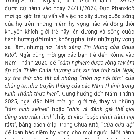
Trong Sứ điệp Ngày Quốc tế Giới trẻ lần thứ 39 sẽ
được cử hành vào ngày 24/11/2024, Đức Phanxicô
mời gọi giới trẻ tự vấn về việc họ xây dựng cuộc sống
của họ trên những niềm hy vọng nào và đồng thời
khuyến khích giới trẻ hãy lên đường và sống cuộc
hành hương đời mình, không phải trên những hy vọng
sai lầm, nhưng nơi “
ánh sáng Tin Mừng của Chúa
Kitô
”.
Ngài cũng mời gọi các bạn trẻ đến Rôma vào
Năm Thánh 2025, để “
cảm nghiệm được vòng tay ôm
ấp của Thiên Chúa thương xót, sự tha thứ của Ngài,
sự tha thứ cho tất cả những “món nợ nội tâm” của
chúng ta, như truyền thống của các Năm Thánh trong
Kinh Thánh thực hiện
”. Cũng hướng đến Năm Thánh
2025, ngài đặc biệt mời gọi giới trẻ, thay vì những
“
tấm hình selfies
” hoặc “
nhìn và đánh giá thế giới
đằng sau màn hình
”, hãy đi vào “
cuộc hành trình nội
tâm
”, bằng cách ở lại trong Chúa Kitô, “
Cửa cứu độ
”
để loan báo niềm hy vọng cho mọi người. Một hành