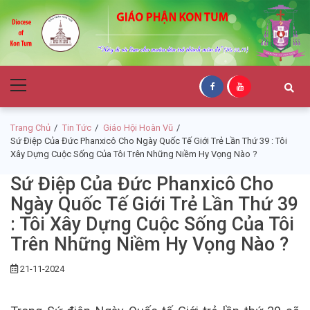
Skip
Skip
to
to
navigation
content
Giáo Phận Kon
Primary
Tum
Menu
Trang Chủ
Tin Tức
Giáo Hội Hoàn Vũ
Sứ Điệp Của Đức Phanxicô Cho Ngày Quốc Tế Giới Trẻ Lần Thứ 39 : Tôi
Xây Dựng Cuộc Sống Của Tôi Trên Những Niềm Hy Vọng Nào ?
Sứ Điệp Của Đức Phanxicô Cho
Ngày Quốc Tế Giới Trẻ Lần Thứ 39
: Tôi Xây Dựng Cuộc Sống Của Tôi
Trên Những Niềm Hy Vọng Nào ?
21-11-2024