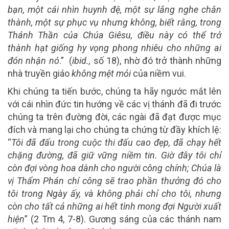
bạn, một cái nhìn huynh đệ, một sự lắng nghe chân
thành, một sự phục vụ nhưng không, biết rằng, trong
Thánh Thần của Chúa Giêsu, điều này có thể trở
thành hạt giống hy vọng phong nhiêu cho những ai
đón nhận nó
.” (
ibid.,
số 18), nhờ đó trở thành những
nhà truyền giáo
không mệt mỏi
của niềm vui.
Khi chúng ta tiến bước, chúng ta hãy ngước mắt lên
với cái nhìn đức tin hướng về các vị thánh đã đi trước
chúng ta trên đường đời, các ngài đã đạt được mục
đích và mang lại cho chúng ta chứng từ đầy khích lệ:
“
Tôi đã đấu trong cuộc thi đấu cao đẹp, đã chạy hết
chặng đường, đã giữ vững niềm tin. Giờ đây tôi chỉ
còn đợi vòng hoa dành cho người công chính; Chúa là
vị Thẩm Phán chí công sẽ trao phần thưởng đó cho
tôi trong Ngày ấy, và không phải chỉ cho tôi, nhưng
còn cho tất cả những ai hết tình mong đợi Người xuất
hiện
” (2 Tm 4, 7-8). Gương sáng của các thánh nam