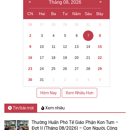
Tháng 08, 2026
CN
Hai
Ba
Tư
Năm
Sáu
Bảy
26
27
28
29
30
31
1
2
3
4
5
6
7
8
9
10
11
12
13
14
15
16
17
18
19
20
21
22
23
24
25
26
27
28
29
30
31
1
2
3
4
5
Hôm Nay
Xem Nhiều Hơn
Tin/bài mới
Xem nhiều
Thường Huấn Phó Tế Giáo Phận Kon Tum –
Đợt II (Tháng 08/2026) – Con Người, Công