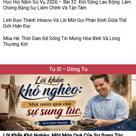
Học Hỏi Năm Sứ Vụ 2026 – Bài 32. Đời Sống Lao Động: Làm
Chứng Bằng Sự Liêm Chính Và Tận Tâm
Linh Đạo Thánh Inhaxio Và Lời Mời Gọi Phân Định Giữa Thế
Giới Hiện Đại
Mùa Hè: Thời Gian Để Sống Tin Mừng Hòa Bình Và Lòng
Thương Xót
Tu Sĩ – Dòng Tu
Lời Khấn Khó Nghèo: Một Món Quà Của Sự Sung Túc