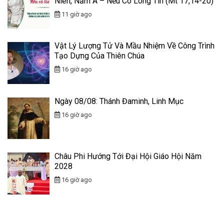
Niên, Năm A – Nếu Có Lòng Tin (Mt 17,14-20)
11 giờ ago
Vật Lý Lượng Tử Và Mầu Nhiệm Về Công Trình
Tạo Dựng Của Thiên Chúa
16 giờ ago
Ngày 08/08: Thánh Đaminh, Linh Mục
16 giờ ago
Châu Phi Hướng Tới Đại Hội Giáo Hội Năm
2028
16 giờ ago