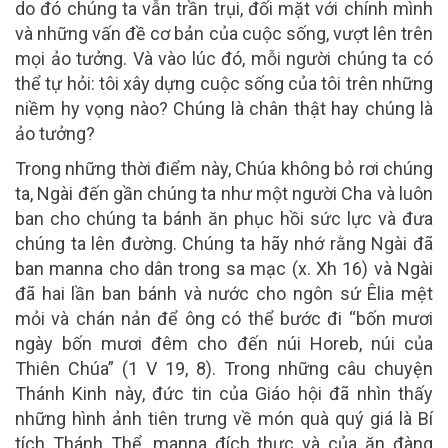
do đó chúng ta vẫn trần trụi, đối mặt với chính mình
và những vấn đề cơ bản của cuộc sống, vượt lên trên
mọi ảo tưởng. Và vào lúc đó, mỗi người chúng ta có
thể tự hỏi: tôi xây dựng cuộc sống của tôi trên những
niềm hy vọng nào? Chúng là chân thật hay chúng là
ảo tưởng?
Trong những thời điểm này, Chúa không bỏ rơi chúng
ta, Ngài đến gần chúng ta như một người Cha và luôn
ban cho chúng ta bánh ăn phục hồi sức lực và đưa
chúng ta lên đường. Chúng ta hãy nhớ rằng Ngài đã
ban manna cho dân trong sa mạc (x. Xh 16) và Ngài
đã hai lần ban bánh và nước cho ngôn sứ Êlia mệt
mỏi và chán nản để ông có thể bước đi “bốn mươi
ngày bốn mươi đêm cho đến núi Horeb, núi của
Thiên Chúa” (1 V 19, 8). Trong những câu chuyện
Thánh Kinh này, đức tin của Giáo hội đã nhìn thấy
những hình ảnh tiên trưng về món quà quý giá là Bí
tích Thánh Thể, manna đích thực và của ăn đàng