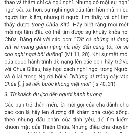
thao và thậm chí cả ngủ nghỉ. Nhưng có một sự nghỉ
ngơi sâu xa hơn, sự nghỉ ngơi của tâm hồn mà nhiều
người tìm kiếm, nhưng ít người tìm thấy, và chỉ tìm
thấy được
trong Chúa Kitô
. Hãy biết rằng mọi mệt
mỏi nội tâm đều có thể tìm được sự khuây khỏa nơi
Chúa, Đấng nói với các con: “
Tất cả những ai đang
vất vả mang gánh nặng nề, hãy đến cùng tôi, tôi sẽ
cho nghỉ ngơi bồi dưỡn
g” (Mt 11, 28). Khi sự mệt mỏi
của cuộc hành trình đè nặng lên các con, hãy trở về
với Chúa Giêsu, hãy học cách nghỉ ngơi trong Người
và ở lại trong Người bởi vì “
Những ai trông cậy vào
Chúa […] sẽ tiến bước không mệt mỏi
” (Is 40, 31).
3. Từ khách du lịch đến người hành hương
Các bạn trẻ thân mến, lời mời gọi của cha dành cho
các con là hãy lên đường để khám phá cuộc sống,
theo những dấu chân của tình yêu, để tìm kiếm
khuôn mặt của Thiên Chúa. Nhưng điều cha khuyên