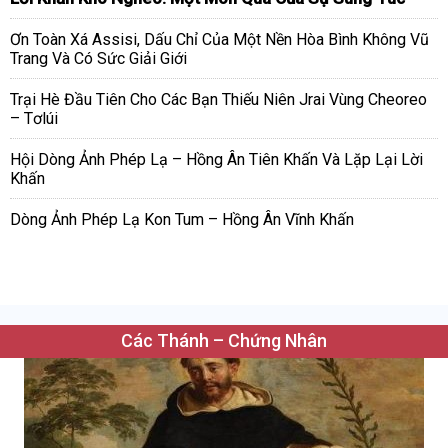
Ơn Toàn Xá Assisi, Dấu Chỉ Của Một Nền Hòa Bình Không Vũ
Trang Và Có Sức Giải Giới
Trại Hè Đầu Tiên Cho Các Bạn Thiếu Niên Jrai Vùng Cheoreo
– Tơlúi
Hội Dòng Ảnh Phép Lạ – Hồng Ân Tiên Khấn Và Lặp Lại Lời
Khấn
Dòng Ảnh Phép Lạ Kon Tum – Hồng Ân Vĩnh Khấn
Các Thánh – Chứng Nhân