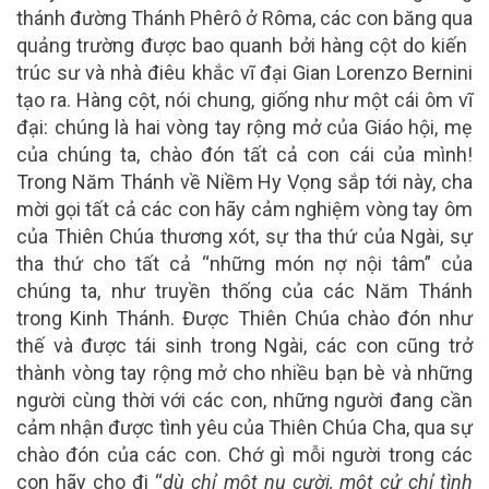
thánh đường Thánh Phêrô ở Rôma, các con băng qua
quảng trường được bao quanh bởi hàng cột do kiến ​​
trúc sư và nhà điêu khắc vĩ đại Gian Lorenzo Bernini
tạo ra. Hàng cột, nói chung, giống như một cái ôm vĩ
đại: chúng là hai vòng tay rộng mở của Giáo hội, mẹ
của chúng ta, chào đón tất cả con cái của mình!
Trong Năm Thánh về Niềm Hy Vọng sắp tới này, cha
mời gọi tất cả các con hãy cảm nghiệm vòng tay ôm
của Thiên Chúa thương xót, sự tha thứ của Ngài, sự
tha thứ cho tất cả “những món nợ nội tâm” của
chúng ta, như truyền thống của các Năm Thánh
trong Kinh Thánh. Được Thiên Chúa chào đón như
thế và được tái sinh trong Ngài, các con cũng trở
thành vòng tay rộng mở cho nhiều bạn bè và những
người cùng thời với các con, những người đang cần
cảm nhận được tình yêu của Thiên Chúa Cha, qua sự
chào đón của các con. Chớ gì mỗi người trong các
con hãy cho đi “
dù chỉ một nụ cười, một cử chỉ tình