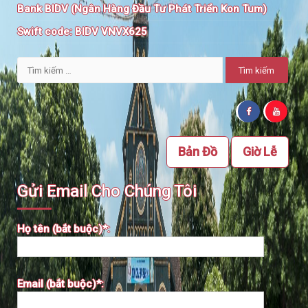
Bank BIDV (Ngân Hàng Đầu Tư Phát Triển Kon Tum)
Swift code:
BIDV VNVX625
Tìm
kiếm
cho:
Bản Đồ
Giờ Lễ
Gửi Email Cho Chúng Tôi
Họ tên (bắt buộc)*:
Email (bắt buộc)*: