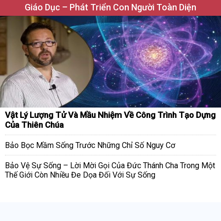
Giáo Dục – Phát Triển Con Người Toàn Diện
Vật Lý Lượng Tử Và Mầu Nhiệm Về Công Trình Tạo Dựng
Của Thiên Chúa
Bảo Bọc Mầm Sống Trước Những Chỉ Số Nguy Cơ
Bảo Vệ Sự Sống – Lời Mời Gọi Của Đức Thánh Cha Trong Một
Thế Giới Còn Nhiều Đe Dọa Đối Với Sự Sống