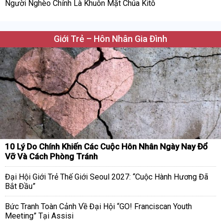
Người Nghèo Chính Là Khuôn Mặt Chúa Kitô
Giới Trẻ – Hôn Nhân Gia Đình
10 Lý Do Chính Khiến Các Cuộc Hôn Nhân Ngày Nay Đổ
Vỡ Và Cách Phòng Tránh
Đại Hội Giới Trẻ Thế Giới Seoul 2027: “Cuộc Hành Hương Đã
Bắt Đầu”
Bức Tranh Toàn Cảnh Về Đại Hội “GO! Franciscan Youth
Meeting” Tại Assisi