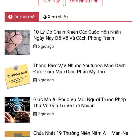
Hôm Nay
Xem Nhiều Hơn
Tin/bài mới
Xem nhiều
10 Lý Do Chính Khiến Các Cuộc Hôn Nhân
Ngày Nay Đổ Vỡ Và Cách Phòng Tránh
6 giờ ago
Thông Báo: V/v Những Youtubes Mạo Danh
Đức Giám Mục Giáo Phận Mỹ Tho
6 giờ ago
Giấc Mơ AI Phục Vụ Mọi Người Trước Phép
Thử Về Đầu Tư Và Lợi Nhuận
7 giờ ago
Chúa Nhật 19 Thường Niên Năm A – Man-Na