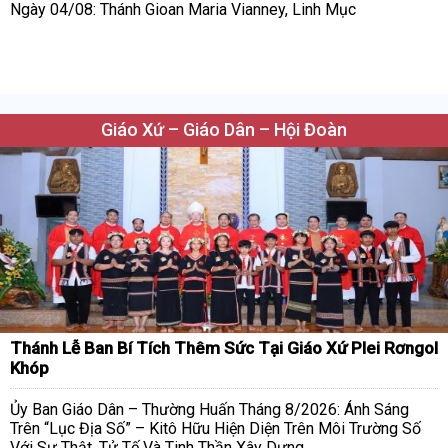
Ngày 04/08: Thánh Gioan Maria Vianney, Linh Mục
Giáo Xứ – Giáo Dân – Hội Đoàn
Thánh Lễ Ban Bí Tích Thêm Sức Tại Giáo Xứ Plei Rơngol
Khóp
Ủy Ban Giáo Dân – Thường Huấn Tháng 8/2026: Ánh Sáng
Trên “Lục Địa Số” – Kitô Hữu Hiện Diện Trên Môi Trường Số
Với Sự Thật, Tử Tế Và Tinh Thần Xây Dựng