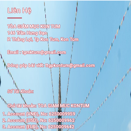
Liên Hệ
TÒA GIÁM MỤC KON TUM
146 Trần Hưng Đạo
P. Thắng Lợi, Tp Kon Tum, Kon Tum
Email :
tgmktum@gmail.com
Đóng góp bài viết:
ttgpkontum@gmail.com
Số Tài Khoản
:
Chủ tài khoản:
TOA GIAM MUC KONTUM
Account (VNĐ), No: 6250009959
Account (USD), No: 6250009962
Account (EUR), No: 6250009642