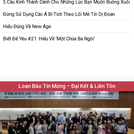
5 Câu Kinh Thánh Dành Cho Những Lúc Bạn Muốn Buông Xuôi
Đừng Sử Dụng Các Á Bí Tích Theo Lối Mê Tín Dị Đoan
Hiểu Đúng Về New Age
Biết Để Yêu #21: Hiểu Về ‘Một Chúa Ba Ngôi’
Loan Báo Tin Mừng – Đại Kết & Liên Tôn