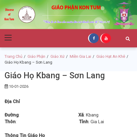
Skip
Skip
to
to
navigation
content
Giáo Phận Kon
Primary
Tum
Menu
Trang Chủ
Giáo Phận
Giáo Xứ
Miền Gia Lai
Giáo Hạt An Khê
Giáo Họ Kbang – Sơn Lang
Giáo Họ Kbang – Sơn Lang
10-01-2026
Địa Chỉ
Đường
:
Xã
: Kbang
Thôn
:
Tỉnh
: Gia Lai
Thông Tin Giáo Họ