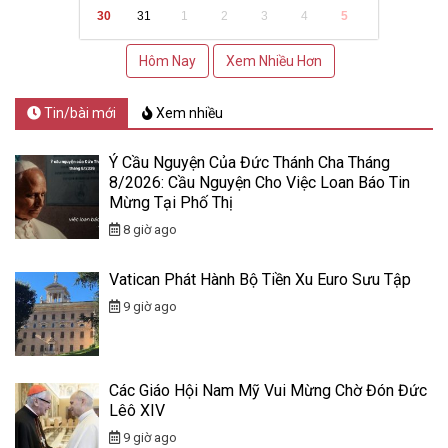
30
31
1
2
3
4
5
Hôm Nay
Xem Nhiều Hơn
Tin/bài mới
Xem nhiều
Ý Cầu Nguyện Của Đức Thánh Cha Tháng
8/2026: Cầu Nguyện Cho Việc Loan Báo Tin
Mừng Tại Phố Thị
8 giờ ago
Vatican Phát Hành Bộ Tiền Xu Euro Sưu Tập
9 giờ ago
Các Giáo Hội Nam Mỹ Vui Mừng Chờ Đón Đức
Lêô XIV
9 giờ ago