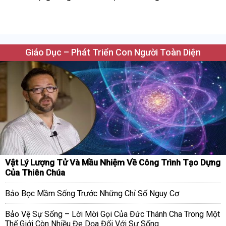
Giáo Dục – Phát Triển Con Người Toàn Diện
Vật Lý Lượng Tử Và Mầu Nhiệm Về Công Trình Tạo Dựng
Của Thiên Chúa
Bảo Bọc Mầm Sống Trước Những Chỉ Số Nguy Cơ
Bảo Vệ Sự Sống – Lời Mời Gọi Của Đức Thánh Cha Trong Một
Thế Giới Còn Nhiều Đe Dọa Đối Với Sự Sống