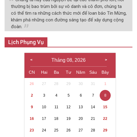
thường bị bao trùm bởi sự vô danh và cô đơn, chúng ta
có thể tìm ra những cách thức mới để loan báo Tin Mừng,
khám phá những con đường sáng tạo để xây dựng cộng
đoàn.
Lịch Phụng Vụ
Tháng 08, 2026
CN
Hai
Ba
Tư
Năm
Sáu
Bảy
26
27
28
29
30
31
1
2
3
4
5
6
7
8
9
10
11
12
13
14
15
16
17
18
19
20
21
22
23
24
25
26
27
28
29