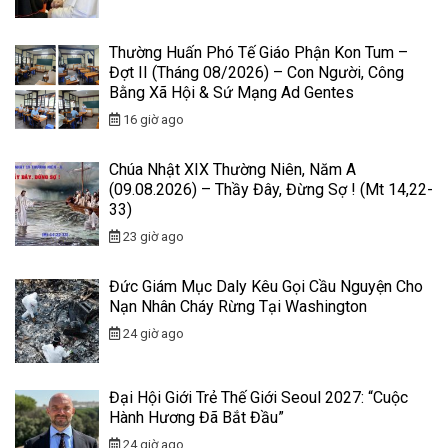
Thường Huấn Phó Tế Giáo Phận Kon Tum –
Đợt II (Tháng 08/2026) – Con Người, Công
Bằng Xã Hội & Sứ Mạng Ad Gentes
16 giờ ago
Chúa Nhật XIX Thường Niên, Năm A
(09.08.2026) – Thầy Đây, Đừng Sợ ! (Mt 14,22-
33)
23 giờ ago
Đức Giám Mục Daly Kêu Gọi Cầu Nguyện Cho
Nạn Nhân Cháy Rừng Tại Washington
24 giờ ago
Đại Hội Giới Trẻ Thế Giới Seoul 2027: “Cuộc
Hành Hương Đã Bắt Đầu”
24 giờ ago