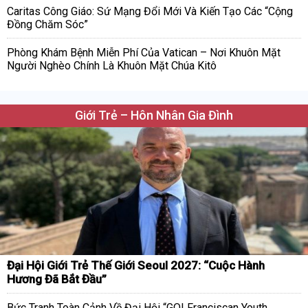
Caritas Công Giáo: Sứ Mạng Đổi Mới Và Kiến Tạo Các “Cộng
Đồng Chăm Sóc”
Phòng Khám Bệnh Miễn Phí Của Vatican – Nơi Khuôn Mặt
Người Nghèo Chính Là Khuôn Mặt Chúa Kitô
Giới Trẻ – Hôn Nhân Gia Đình
Đại Hội Giới Trẻ Thế Giới Seoul 2027: “Cuộc Hành
Hương Đã Bắt Đầu”
Bức Tranh Toàn Cảnh Về Đại Hội “GO! Franciscan Youth