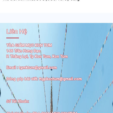
Liên Hệ
TÒA GIÁM MỤC KON TUM
146 Trần Hưng Đạo
P. Thắng Lợi, Tp Kon Tum, Kon Tum
Email :
tgmktum@gmail.com
Đóng góp bài viết:
ttgpkontum@gmail.com
Số Tài Khoản
: