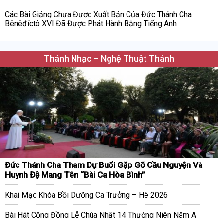
Các Bài Giảng Chưa Được Xuất Bản Của Đức Thánh Cha
Bênêđíctô XVI Đã Được Phát Hành Bằng Tiếng Anh
Thánh Nhạc – Nghệ Thuật Thánh
Đức Thánh Cha Tham Dự Buổi Gặp Gỡ Cầu Nguyện Và
Huynh Đệ Mang Tên “Bài Ca Hòa Bình”
Khai Mạc Khóa Bồi Dưỡng Ca Trưởng – Hè 2026
Bài Hát Cộng Đồng Lễ Chúa Nhật 14 Thường Niên Năm A