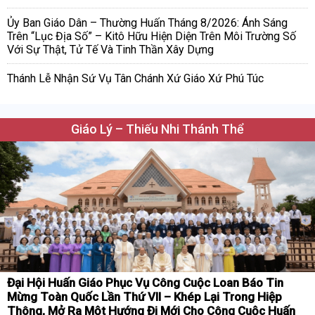
Ủy Ban Giáo Dân – Thường Huấn Tháng 8/2026: Ánh Sáng
Trên “Lục Địa Số” – Kitô Hữu Hiện Diện Trên Môi Trường Số
Với Sự Thật, Tử Tế Và Tinh Thần Xây Dựng
Thánh Lễ Nhận Sứ Vụ Tân Chánh Xứ Giáo Xứ Phú Túc
Giáo Lý – Thiếu Nhi Thánh Thể
Đại Hội Huấn Giáo Phục Vụ Công Cuộc Loan Báo Tin
Mừng Toàn Quốc Lần Thứ VII – Khép Lại Trong Hiệp
Thông, Mở Ra Một Hướng Đi Mới Cho Công Cuộc Huấn