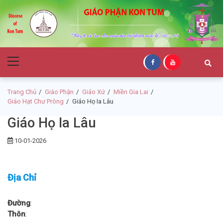
Skip
Skip
to
to
navigation
content
Giáo Phận Kon
Primary
Tum
Menu
Trang Chủ
Giáo Phận
Giáo Xứ
Miền Gia Lai
Giáo Hạt Chư Prông
Giáo Họ Ia Lâu
Giáo Họ Ia Lâu
10-01-2026
Địa Chỉ
Đường
:
Thôn
: