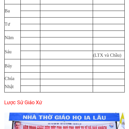
Ba
Tư
Năm
Sáu
(LTX và Chầu)
Bảy
Chúa
Nhật
Lược Sử Giáo Xứ