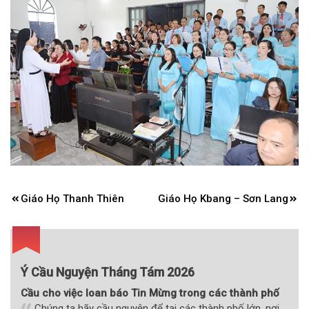
Điều
Giáo Họ Thanh Thiên
Giáo Họ Kbang – Sơn Lang
hướng
bài
viết
Ý Cầu Nguyện Tháng Tám 2026
Cầu cho việc loan báo Tin Mừng trong các thành phố
Chúng ta hãy cầu nguyện để tại các thành phố lớn, nơi