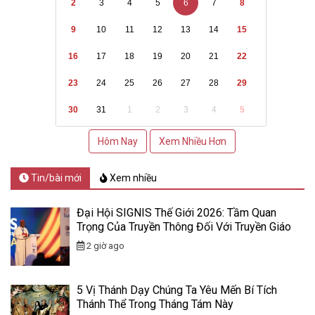
2
3
4
5
6
7
8
9
10
11
12
13
14
15
16
17
18
19
20
21
22
23
24
25
26
27
28
29
30
31
1
2
3
4
5
Hôm Nay
Xem Nhiều Hơn
Tin/bài mới
Xem nhiều
Đại Hội SIGNIS Thế Giới 2026: Tầm Quan
Trọng Của Truyền Thông Đối Với Truyền Giáo
2 giờ ago
5 Vị Thánh Dạy Chúng Ta Yêu Mến Bí Tích
Thánh Thể Trong Tháng Tám Này