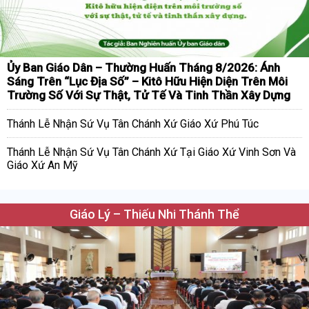
Ủy Ban Giáo Dân – Thường Huấn Tháng 8/2026: Ánh
Sáng Trên “Lục Địa Số” – Kitô Hữu Hiện Diện Trên Môi
Trường Số Với Sự Thật, Tử Tế Và Tinh Thần Xây Dựng
Thánh Lễ Nhận Sứ Vụ Tân Chánh Xứ Giáo Xứ Phú Túc
Thánh Lễ Nhận Sứ Vụ Tân Chánh Xứ Tại Giáo Xứ Vinh Sơn Và
Giáo Xứ An Mỹ
Giáo Lý – Thiếu Nhi Thánh Thể