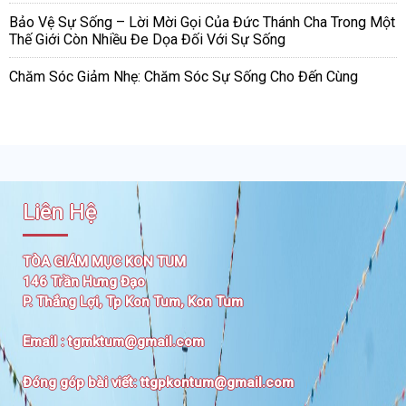
Bảo Vệ Sự Sống – Lời Mời Gọi Của Đức Thánh Cha Trong Một
Thế Giới Còn Nhiều Đe Dọa Đối Với Sự Sống
Chăm Sóc Giảm Nhẹ: Chăm Sóc Sự Sống Cho Đến Cùng
Liên Hệ
TÒA GIÁM MỤC KON TUM
146 Trần Hưng Đạo
P. Thắng Lợi, Tp Kon Tum, Kon Tum
Email :
tgmktum@gmail.com
Đóng góp bài viết:
ttgpkontum@gmail.com