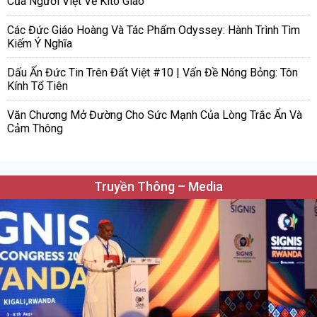
Của Người Việt Về Kitô Giáo
Các Đức Giáo Hoàng Và Tác Phẩm Odyssey: Hành Trình Tìm
Kiếm Ý Nghĩa
Dấu Ấn Đức Tin Trên Đất Việt #10 | Vấn Đề Nóng Bỏng: Tôn
Kính Tổ Tiên
Văn Chương Mở Đường Cho Sức Mạnh Của Lòng Trắc Ẩn Và
Cảm Thông
Truyền Thông – Media