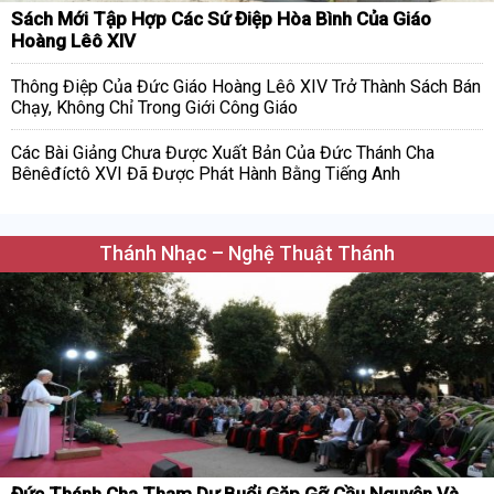
Sách Mới Tập Hợp Các Sứ Điệp Hòa Bình Của Giáo
Hoàng Lêô XIV
Thông Điệp Của Đức Giáo Hoàng Lêô XIV Trở Thành Sách Bán
Chạy, Không Chỉ Trong Giới Công Giáo
Các Bài Giảng Chưa Được Xuất Bản Của Đức Thánh Cha
Bênêđíctô XVI Đã Được Phát Hành Bằng Tiếng Anh
Thánh Nhạc – Nghệ Thuật Thánh
Đức Thánh Cha Tham Dự Buổi Gặp Gỡ Cầu Nguyện Và