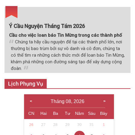
bài
viết
Ý Cầu Nguyện Tháng Tám 2026
Cầu cho việc loan báo Tin Mừng trong các thành phố
Chúng ta hãy cầu nguyện để tại các thành phố lớn, nơi
thường bị bao trùm bởi sự vô danh và cô đơn, chúng ta
có thể tìm ra những cách thức mới để loan báo Tin Mừng,
khám phá những con đường sáng tạo để xây dựng cộng
đoàn.
Lịch Phụng Vụ
Tháng 08, 2026
CN
Hai
Ba
Tư
Năm
Sáu
Bảy
26
27
28
29
30
31
1