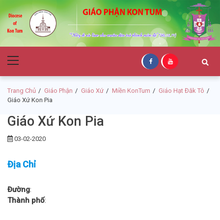
Skip
Skip
to
to
navigation
content
Giáo Phận Kon
Primary
Tum
Menu
Trang Chủ
Giáo Phận
Giáo Xứ
Miền KonTum
Giáo Hạt Đăk Tô
Giáo Xứ Kon Pia
Giáo Xứ Kon Pia
03-02-2020
Địa Chỉ
Đường
:
Thành phố
: