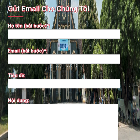
Gửi Email Cho Chúng Tôi
Họ tên (bắt buộc)*:
Email (bắt buộc)*:
Tiêu đề:
Nội dung: