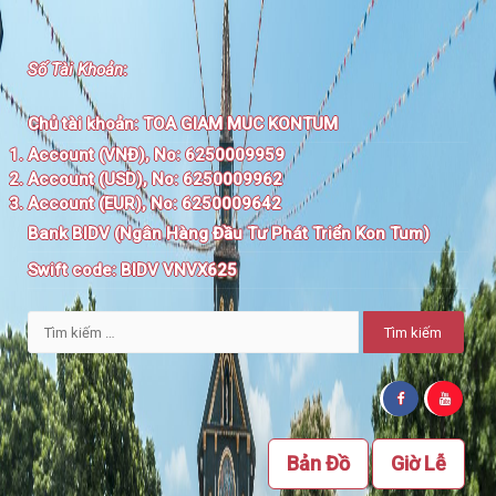
Số Tài Khoản
:
Chủ tài khoản:
TOA GIAM MUC KONTUM
Account (VNĐ), No: 6250009959
Account (USD), No: 6250009962
Account (EUR), No: 6250009642
Bank BIDV (Ngân Hàng Đầu Tư Phát Triển Kon Tum)
Swift code:
BIDV VNVX625
Tìm
kiếm
cho:
Bản Đồ
Giờ Lễ