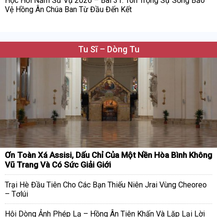
Học Hỏi Năm Sứ Vụ 2026 – Bài 31. Tôn Trọng Sự Sống Bảo
Vệ Hồng Ân Chúa Ban Từ Đầu Đến Kết
Tu Sĩ – Dòng Tu
Ơn Toàn Xá Assisi, Dấu Chỉ Của Một Nền Hòa Bình Không
Vũ Trang Và Có Sức Giải Giới
Trại Hè Đầu Tiên Cho Các Bạn Thiếu Niên Jrai Vùng Cheoreo
– Tơlúi
Hội Dòng Ảnh Phép Lạ – Hồng Ân Tiên Khấn Và Lặp Lại Lời