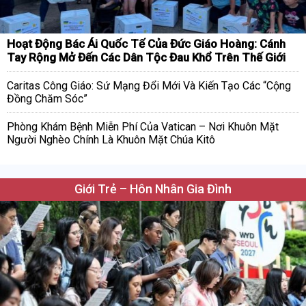
Hoạt Động Bác Ái Quốc Tế Của Đức Giáo Hoàng: Cánh
Tay Rộng Mở Đến Các Dân Tộc Đau Khổ Trên Thế Giới
Caritas Công Giáo: Sứ Mạng Đổi Mới Và Kiến Tạo Các “Cộng
Đồng Chăm Sóc”
Phòng Khám Bệnh Miễn Phí Của Vatican – Nơi Khuôn Mặt
Người Nghèo Chính Là Khuôn Mặt Chúa Kitô
Giới Trẻ – Hôn Nhân Gia Đình