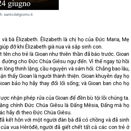
h: santodelgiorno.it
 và bà Êlizabeth. Êlizabeth là chị họ của Đức Maria, Mẹ
úp đỡ khi Êlizabeth già nua và sắp sinh con.
t tên cho trẻ là Gioan như thiên thần đã báo trước. Gioan
n đường cho Đức Chúa Giêsu ngự đến. Vì thế ngay từ hồi
n lòng thinh lặng, cầu nguyện và sám hối. Chẳng bao lâu,
ận thấy Gioan là người thánh thiện. Gioan khuyên dạy họ
ioan bảo họ hãy thay đổi lối sống; và Gioan ban cho họ
ợc nhận phép rửa của Gioan để đền bù tội lỗi chúng ta.
 rằng chính Đức Chúa Giêsu là Đấng Mêsia, Đấng mà họ
hác hãy đi theo Đức Chúa Giêsu.
đã kết hôn với một người đàn bà đã có chồng và đã sinh
 của vua Hêrôđê, người đã giết chết tất cả các con trẻ ở