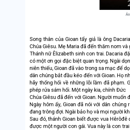
Ản
Song thân của Gioan tẩy giả là ông Dacaria
Chúa Giêsu. Mẹ Maria đã đến thăm nom và gi
Thánh nữ Êlizabeth sinh con trai. Dacaria đặ
có một ơn gọi đặc biệt quan trọng. Ngài dọ
niên thiếu, Gioan đã vào trong sa mạc để dọ
dân chúng bắt đầu kéo đến với Gioan. Họ nh
hãy thống hối về những lỗi lầm đã phạm. G
phép rửa sám hối. Một ngày kia, chính Đức
Chúa Giêsu đã đến với Gioan. Người muốn đư
Ngày hôm ấy, Gioan đã nói với dân chúng
đang trông đợi. Ngài bảo họ và mọi người k
Sau đó, thánh Gioan biết được vua Hêrôđê 
được một người con gái. Vua này là con trai