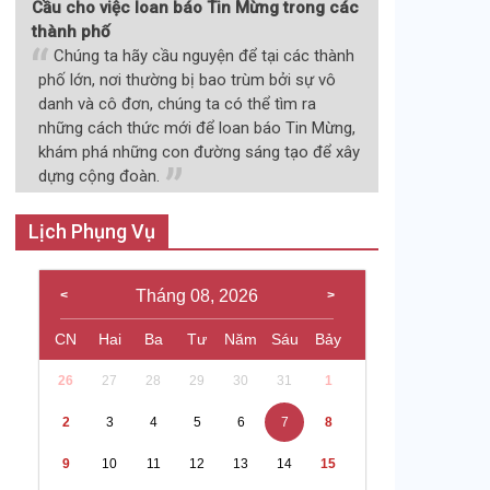
Cầu cho việc loan báo Tin Mừng trong các
thành phố
Chúng ta hãy cầu nguyện để tại các thành
phố lớn, nơi thường bị bao trùm bởi sự vô
danh và cô đơn, chúng ta có thể tìm ra
những cách thức mới để loan báo Tin Mừng,
khám phá những con đường sáng tạo để xây
dựng cộng đoàn.
Lịch Phụng Vụ
Tháng 08, 2026
CN
Hai
Ba
Tư
Năm
Sáu
Bảy
26
27
28
29
30
31
1
2
3
4
5
6
7
8
9
10
11
12
13
14
15