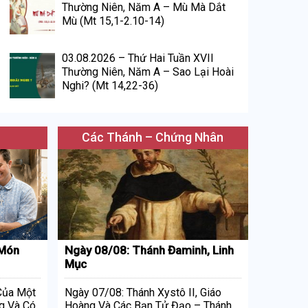
Thường Niên, Năm A – Mù Mà Dắt
Mù (Mt 15,1-2.10-14)
03.08.2026 – Thứ Hai Tuần XVII
Thường Niên, Năm A – Sao Lại Hoài
Nghi? (Mt 14,22-36)
Các Thánh – Chứng Nhân
 Món
Ngày 08/08: Thánh Đaminh, Linh
Mục
 Của Một
Ngày 07/08: Thánh Xystô II, Giáo
g Và Có
Hoàng Và Các Bạn Tử Đạo – Thánh