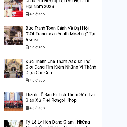
Châu Phi Hướng Tới Đại Hội Giáo
Hội Năm 2028
4 giờ ago
Bức Tranh Toàn Cảnh Về Đại Hội
“GO! Franciscan Youth Meeting” Tại
Assisi
4 giờ ago
Đức Thánh Cha Thăm Assisi: Thế
Giới Đang Tìm Kiếm Những Vị Thánh
Giữa Các Con
4 giờ ago
Thánh Lễ Ban Bí Tích Thêm Sức Tại
Giáo Xứ Plei Rơngol Khóp
4 giờ ago
Tỷ Lệ Ly Hôn Đang Giảm : Những