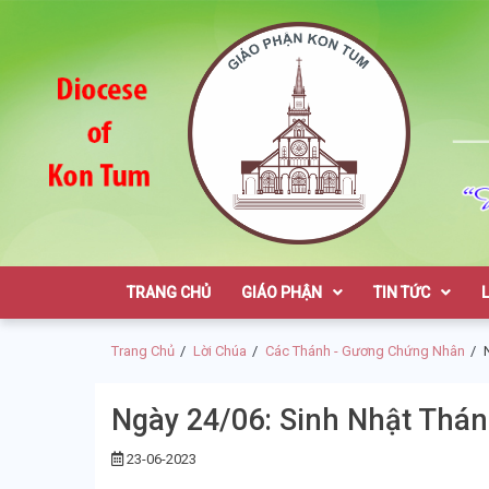
Skip
Skip
to
to
navigation
content
Giáo Phận K
TRANG CHỦ
GIÁO PHẬN
TIN TỨC
Trang Chủ
Lời Chúa
Các Thánh - Gương Chứng Nhân
Ngày 24/06: Sinh Nhật Thán
23-06-2023