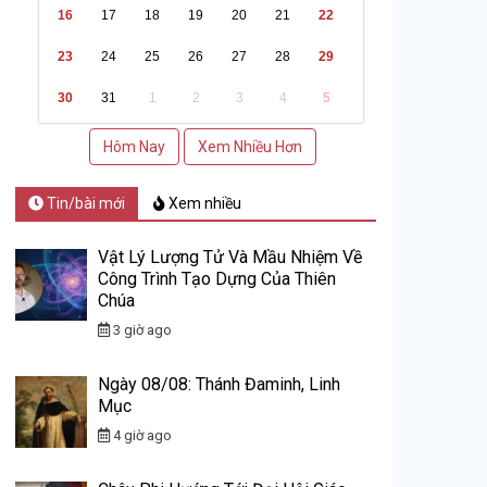
16
17
18
19
20
21
22
23
24
25
26
27
28
29
30
31
1
2
3
4
5
Hôm Nay
Xem Nhiều Hơn
Tin/bài mới
Xem nhiều
Vật Lý Lượng Tử Và Mầu Nhiệm Về
Công Trình Tạo Dựng Của Thiên
Chúa
3 giờ ago
Ngày 08/08: Thánh Đaminh, Linh
Mục
4 giờ ago