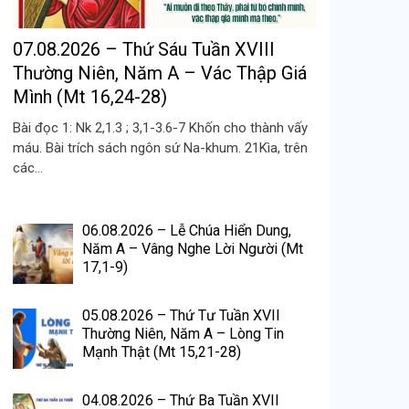
07.08.2026 – Thứ Sáu Tuần XVIII
Thường Niên, Năm A – Vác Thập Giá
Mình (Mt 16,24-28)
Bài đọc 1: Nk 2,1.3 ; 3,1-3.6-7 Khốn cho thành vấy
máu. Bài trích sách ngôn sứ Na-khum. 21Kìa, trên
các...
06.08.2026 – Lễ Chúa Hiển Dung,
Năm A – Vâng Nghe Lời Người (Mt
17,1-9)
05.08.2026 – Thứ Tư Tuần XVII
Thường Niên, Năm A – Lòng Tin
Mạnh Thật (Mt 15,21-28)
04.08.2026 – Thứ Ba Tuần XVII