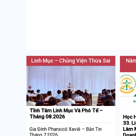
Linh Mục – Chủng Viện Thừa Sai
Năm
Tĩnh Tâm Linh Mục Và Phó Tế –
Tháng 08.2026
Học H
33. L
Làm M
Gia Đình Phanxicô Xaviê – Bản Tin
Doan
Tháng 7.2026