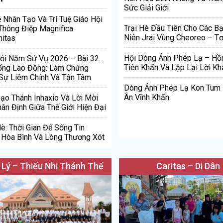
Sức Giải Giới
ệ Nhân Tạo Và Trí Tuệ Giáo Hội
Trại Hè Đầu Tiên Cho Các Bạ
Thông Điệp Magnifica
Niên Jrai Vùng Cheoreo – Tơ
itas
Hội Dòng Ảnh Phép Lạ – Hồ
ỏi Năm Sứ Vụ 2026 – Bài 32.
Tiên Khấn Và Lặp Lại Lời Kh
ống Lao Động: Làm Chứng
Sự Liêm Chính Và Tận Tâm
Dòng Ảnh Phép Lạ Kon Tum
Ân Vĩnh Khấn
Đạo Thánh Inhaxio Và Lời Mời
ân Định Giữa Thế Giới Hiện Đại
è: Thời Gian Để Sống Tin
Hòa Bình Và Lòng Thương Xót
 Lý – Thiếu Nhi Thánh Thể
Caritas – Di Dân