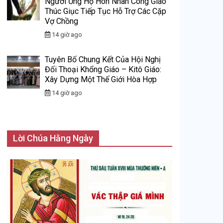
Người Ủng Hộ Hôn Nhân Công Giáo
Thúc Giục Tiếp Tục Hỗ Trợ Các Cặp
Vợ Chồng
14 giờ ago
Tuyên Bố Chung Kết Của Hội Nghị
Đối Thoại Khổng Giáo – Kitô Giáo:
Xây Dựng Một Thế Giới Hòa Hợp
14 giờ ago
Lời Chúa Hằng Ngày