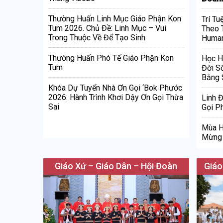
Thường Huấn Linh Mục Giáo Phận Kon
Trí Tu
Tum 2026. Chủ Đề: Linh Mục – Vui
Theo 
Trong Thuộc Về Để Tạo Sinh
Human
Thường Huấn Phó Tế Giáo Phận Kon
Học H
Tum
Đời S
Bằng 
Khóa Dự Tuyển Nhà Ơn Gọi ‘Bok Phước
2026: Hành Trình Khơi Dậy Ơn Gọi Thừa
Linh 
Sai
Gọi Ph
Mùa H
Mừng 
Giáo Xứ – Giáo Dân – Hội Đoàn
Giáo