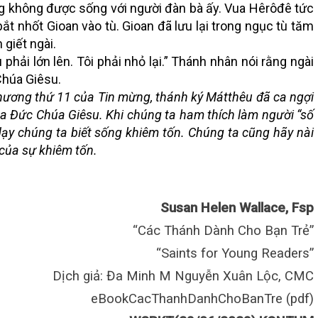
g không được sống với người đàn bà ấy. Vua Hêrôđê tức
bắt nhốt Gioan vào tù. Gioan đã lưu lại trong ngục tù tăm
 giết ngài.
hải lớn lên. Tôi phải nhỏ lại.” Thánh nhân nói rằng ngài
Chúa Giêsu.
i chương thứ 11 của Tin mừng, thánh ký Mátthêu đã ca ngợi
ủa Đức Chúa Giêsu. Khi chúng ta ham thích làm người “số
dạy chúng ta biết sống khiêm tốn. Chúng ta cũng hãy nài
 của sự khiêm tốn.
Susan Helen Wallace, Fsp
“Các Thánh Dành Cho Bạn Trẻ”
“Saints for Young Readers”
Dịch giả: Đa Minh M Nguyễn Xuân Lộc, CMC
eBookCacThanhDanhChoBanTre (pdf)