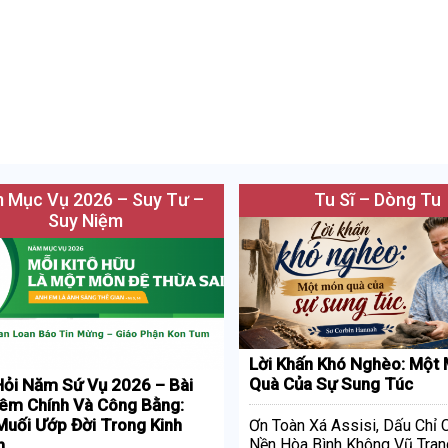
 Mục Vụ 2026 – Suy Tư –
Tu Sĩ – Dòng Tu
Suy Niệm
Lời Khấn Khó Nghèo: Một
Quà Của Sự Sung Túc
ỏi Năm Sứ Vụ 2026 – Bài
iêm Chính Và Công Bằng:
uối Ướp Đời Trong Kinh
Ơn Toàn Xá Assisi, Dấu Chỉ
h
Nền Hòa Bình Không Vũ Tran