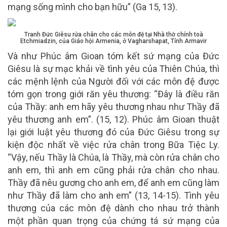
mạng sống mình cho bạn hữu” (Ga 15, 13).
Tranh Đức Giêsu rửa chân cho các môn đệ tại Nhà thờ chính toà
Etchmiadzin, của Giáo hội Armenia, ở Vagharshapat, Tỉnh Armavir
Và như Phúc âm Gioan tóm kết sứ mạng của Đức
Giêsu là sự mạc khải về tình yêu của Thiên Chúa, thì
các mệnh lệnh của Người đối với các môn đệ được
tóm gọn trong giới răn yêu thương: “Đây là điều răn
của Thầy: anh em hãy yêu thương nhau như Thầy đã
yêu thương anh em”. (15, 12). Phúc âm Gioan thuật
lại giới luật yêu thương đó của Đức Giêsu trong sự
kiện độc nhất về việc rửa chân trong Bữa Tiệc Ly.
“Vậy, nếu Thầy là Chúa, là Thầy, mà còn rửa chân cho
anh em, thì anh em cũng phải rửa chân cho nhau.
Thầy đã nêu gương cho anh em, để anh em cũng làm
như Thầy đã làm cho anh em” (13, 14-15). Tình yêu
thương của các môn đệ dành cho nhau trở thành
một phần quan trọng của chứng tá sứ mạng của