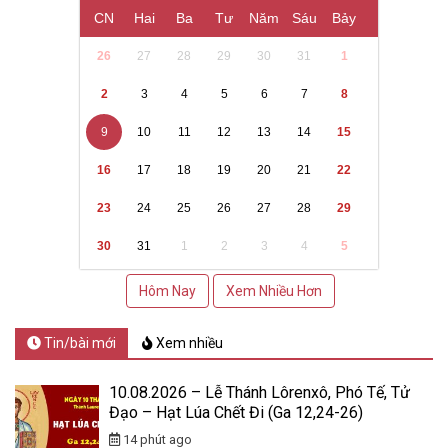
CN
Hai
Ba
Tư
Năm
Sáu
Bảy
26
27
28
29
30
31
1
2
3
4
5
6
7
8
9
10
11
12
13
14
15
16
17
18
19
20
21
22
23
24
25
26
27
28
29
30
31
1
2
3
4
5
Hôm Nay
Xem Nhiều Hơn
Tin/bài mới
Xem nhiều
10.08.2026 – Lễ Thánh Lôrenxô, Phó Tế, Tử
Đạo – Hạt Lúa Chết Đi (Ga 12,24-26)
14 phút ago