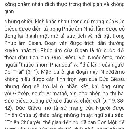
sống phàm nhân đích thực trong thời gian và không
gian.
Những chiều kích khác nhau trong sứ mạng của Đức
Giêsu được diễn tả trong Phúc âm Nhất lãm được cô
đọng lại thành một mô tả súc tích và nổi bật trong
Phúc âm Gioan. Đoạn văn được trích dẫn thường
xuyên nhất từ ​​Phúc âm của Gioan là từ cuộc đối
thoại đầu tiên của Đức Giêsu với Nicôđêmô, một
người “thuộc nhóm Pharisêu” và “thủ lãnh của người
Do Thái” (3, 1). Mặc dù ở giai đoạn này, Nicôđêmô
không hiểu được căn tính trọn vẹn của Đức Giêsu,
nhưng ông sẽ trở lại ở phần kết, khi ông cùng
với Giôxép, người Arimathê, xin cho phép hạ thi hài
Đức Giêsu xuống để xức dầu và chôn cất (x. 19, 38-
42). Đức Giêsu mô tả sứ mạng của Người được
Thiên Chúa uỷ thác bằng những thuật ngữ sâu sắc:
“Thiên Chúa yêu thế gian đến nỗi đã ban Con Một, để