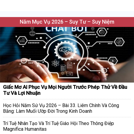
Năm Mục Vụ 2026 – Suy Tư – Suy Niệm
Giấc Mơ AI Phục Vụ Mọi Người Trước Phép Thử Về Đầu
Tư Và Lợi Nhuận
Học Hỏi Năm Sứ Vụ 2026 – Bài 33. Liêm Chính Và Công
Bằng: Làm Muối Ướp Đời Trong Kinh Doanh
Trí Tuệ Nhân Tạo Và Trí Tuệ Giáo Hội Theo Thông Điệp
Magnifica Humanitas