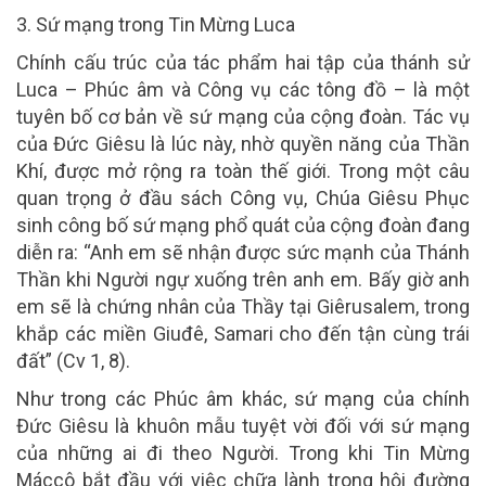
3. Sứ mạng trong Tin Mừng Luca
Chính cấu trúc của tác phẩm hai tập của thánh sử
Luca – Phúc âm và Công vụ các tông đồ – là một
tuyên bố cơ bản về sứ mạng của cộng đoàn. Tác vụ
của Đức Giêsu là lúc này, nhờ quyền năng của Thần
Khí, được mở rộng ra toàn thế giới. Trong một câu
quan trọng ở đầu sách Công vụ, Chúa Giêsu Phục
sinh công bố sứ mạng phổ quát của cộng đoàn đang
diễn ra: “Anh em sẽ nhận được sức mạnh của Thánh
Thần khi Người ngự xuống trên anh em. Bấy giờ anh
em sẽ là chứng nhân của Thầy tại Giêrusalem, trong
khắp các miền Giuđê, Samari cho đến tận cùng trái
đất” (Cv 1, 8).
Như trong các Phúc âm khác, sứ mạng của chính
Đức Giêsu là khuôn mẫu tuyệt vời đối với sứ mạng
của những ai đi theo Người. Trong khi Tin Mừng
Máccô bắt đầu với việc chữa lành trong hội đường