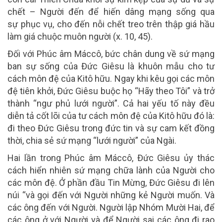
chết – Người đến để hiến dâng mạng sống qua
sự phục vụ, cho đến nỗi chết treo trên thập giá hầu
làm giá chuộc muôn người (x. 10, 45).
Đối với Phúc âm Máccô, bức chân dung về sứ mạng
ban sự sống của Đức Giêsu là khuôn mẫu cho tư
cách môn đệ của Kitô hữu. Ngay khi kêu gọi các môn
đệ tiên khởi, Đức Giêsu buộc họ “Hãy theo Tôi” và trở
thành “ngư phủ lưới người”. Cả hai yếu tố này đều
diễn tả cốt lõi của tư cách môn đệ của Kitô hữu đó là:
đi theo Đức Giêsu trong đức tin và sự cam kết đồng
thời, chia sẻ sứ mạng “lưới người” của Ngài.
Hai lần trong Phúc âm Máccô, Đức Giêsu ủy thác
cách hiển nhiên sứ mạng chữa lành của Người cho
các môn đệ. Ở phần đầu Tin Mừng, Đức Giêsu đi lên
núi “và gọi đến với Người những kẻ Người muốn. Và
các ông đến với Người. Người lập Nhóm Mười Hai, để
các ông ở với Người và để Người sai các ông đi rao