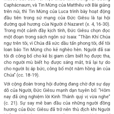
Caphácnaum, và Tin Mừng của Matthêu với Bài giảng
trên núi, thì Tin Mừng của Luca trình bày hoạt động
đầu tiên trong sứ mạng của Đức Giêsu là tại hội
đường quê hương của Người ở Nazaret (x. 4, 16-30).
Trong một cảnh đầy kịch tính, Đức Giêsu chọn đọc
một đoạn trong sách ngôn sứ Isaia: “Thần Khí Chúa
ngự trên tôi, vì Chúa đã xức dầu tấn phong tôi, để tôi
loan báo Tin Mừng cho kẻ nghèo hèn. Người đã sai
tôi đi công bố cho kẻ bị giam cầm biết họ được tha,
cho người mù biết họ được sáng mắt, trả lại tự do
cho người bị áp bức, công bố một năm hồng ân của
Chúa” (cc. 18-19).
Với cộng đoàn trong hội đường đang chờ đợi sự dạy
dỗ của Người, Đức Giêsu mạnh dạn tuyên bố: “Hôm
nay đã ứng nghiệm lời Kinh Thánh quý vị vừa nghe”
(c. 21). Sự say mê ban đầu của những người đồng
hương của Đức Giêsu đã trở nên thù địch khi Người