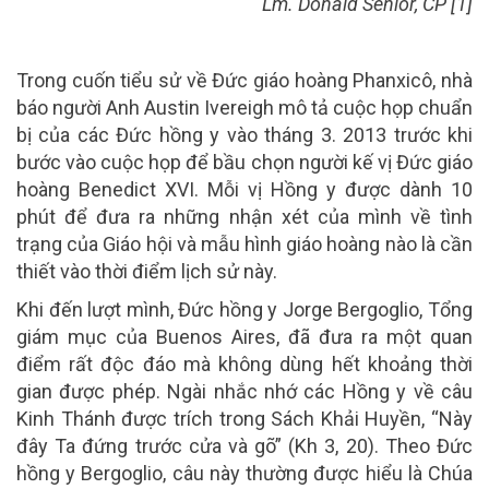
Lm. Donald Senior, CP [1]
Trong cuốn tiểu sử về Đức giáo hoàng Phanxicô, nhà
báo người Anh Austin Ivereigh mô tả cuộc họp chuẩn
bị của các Đức hồng y vào tháng 3. 2013 trước khi
bước vào cuộc họp để bầu chọn người kế vị Đức giáo
hoàng Benedict XVI. Mỗi vị Hồng y được dành 10
phút để đưa ra những nhận xét của mình về tình
trạng của Giáo hội và mẫu hình giáo hoàng nào là cần
thiết vào thời điểm lịch sử này.
Khi đến lượt mình, Đức hồng y Jorge Bergoglio, Tổng
giám mục của Buenos Aires, đã đưa ra một quan
điểm rất độc đáo mà không dùng hết khoảng thời
gian được phép. Ngài nhắc nhớ các Hồng y về câu
Kinh Thánh được trích trong Sách Khải Huyền, “Này
đây Ta đứng trước cửa và gõ” (Kh 3, 20). Theo Đức
hồng y Bergoglio, câu này thường được hiểu là Chúa