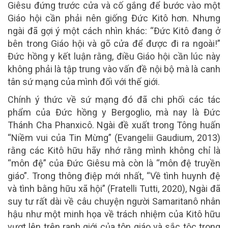
Giêsu đứng trước cửa và cố gắng để bước vào một
Giáo hội cần phải nên giống Đức Kitô hơn. Nhưng
ngài đã gợi ý một cách nhìn khác: “Đức Kitô đang ở
bên trong Giáo hội và gõ cửa để được đi ra ngoài!”
Đức hồng y kết luận rằng, điều Giáo hội cần lúc này
không phải là tập trung vào vấn đề nội bộ mà là canh
tân sứ mạng của mình đối với thế giới.
Chính ý thức về sứ mạng đó đã chi phối các tác
phẩm của Đức hồng y Bergoglio, mà nay là Đức
Thánh Cha Phanxicô. Ngài đề xuất trong Tông huấn
“Niềm vui của Tin Mừng” (Evangelii Gaudium, 2013)
rằng các Kitô hữu hãy nhớ rằng mình không chỉ là
“môn đệ” của Đức Giêsu mà còn là “môn đệ truyền
giáo”. Trong thông điệp mới nhất, “Về tình huynh đệ
và tình bằng hữu xã hội” (Fratelli Tutti, 2020), Ngài đã
suy tư rất dài về câu chuyện người Samaritanô nhân
hậu như một minh họa về trách nhiệm của Kitô hữu
vượt lên trên ranh giới của tôn giáo và sắc tộc trong