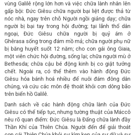
vùng Galilê rộng lớn hơn và việc chữa lành nhân lên
gấp bội: Đức Giêsu chữa người bại liệt được thả từ
nóc nhà, ngay trên chỗ Người ngồi giảng dạy; chữa
người bị bại tay trong hội đường; tại lãnh thổ dân
ngoại, Đức Giêsu chữa người bị quỷ ám ở
Ghêrasa sống trong đám mồ mả; chữa người phụ nữ
bị băng huyết suốt 12 năm; cho con gái ông Giaia,
một viên chức hội đường, sống lại; chữa người mù ở
Bethesda; chữa cậu bé động kinh bị co giật tưởng
chết. Ngoài ra, có thể thêm vào hành động Đức
Giêsu hóa bánh hoá nhiều để nuôi đám đông dân
chúng, và cứu các môn đệ thoát khỏi cơn dông bão
trên biển hồ Galilê.
Danh sách về các hành động chữa lành của Đức
Giêsu có thể tiếp tục, nhưng tường thuật của Máccô
nêu rõ quan điểm: Đức Giêsu là Đấng chữa lành đầy
Thần Khí của Thiên Chúa. Người đến để giải thoát
con cái Thiên Chúa khỏi sự kìm kẹp của sự dữ và sự