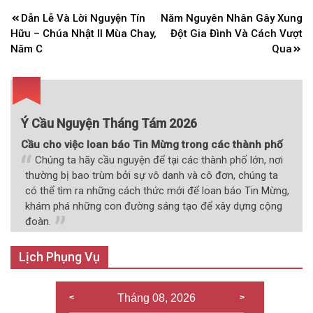
Điều
Dẫn Lễ Và Lời Nguyện Tín
Năm Nguyên Nhân Gây Xung
hướng
Hữu – Chúa Nhật II Mùa Chay,
Đột Gia Đình Và Cách Vượt
bài
Năm C
Qua
viết
Ý Cầu Nguyện Tháng Tám 2026
Cầu cho việc loan báo Tin Mừng trong các thành phố
Chúng ta hãy cầu nguyện để tại các thành phố lớn, nơi
thường bị bao trùm bởi sự vô danh và cô đơn, chúng ta
có thể tìm ra những cách thức mới để loan báo Tin Mừng,
khám phá những con đường sáng tạo để xây dựng cộng
đoàn.
Lịch Phụng Vụ
Tháng 08, 2026