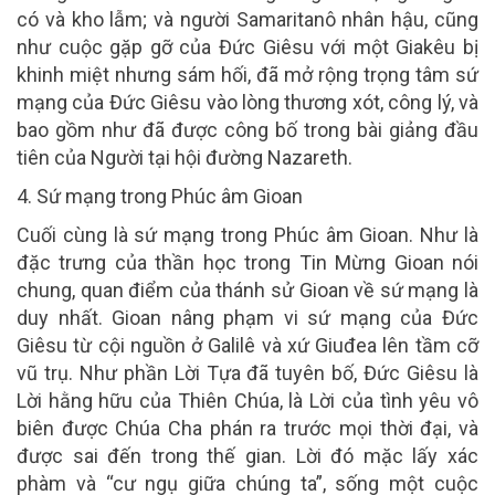
có và kho lẫm; và người Samaritanô nhân hậu, cũng
như cuộc gặp gỡ của Đức Giêsu với một Giakêu bị
khinh miệt nhưng sám hối, đã mở rộng trọng tâm sứ
mạng của Đức Giêsu vào lòng thương xót, công lý, và
bao gồm như đã được công bố trong bài giảng đầu
tiên của Người tại hội đường Nazareth.
4. Sứ mạng trong Phúc âm Gioan
Cuối cùng là sứ mạng trong Phúc âm Gioan. Như là
đặc trưng của thần học trong Tin Mừng Gioan nói
chung, quan điểm của thánh sử Gioan về sứ mạng là
duy nhất. Gioan nâng phạm vi sứ mạng của Đức
Giêsu từ cội nguồn ở Galilê và xứ Giuđea lên tầm cỡ
vũ trụ. Như phần Lời Tựa đã tuyên bố, Đức Giêsu là
Lời hằng hữu của Thiên Chúa, là Lời của tình yêu vô
biên được Chúa Cha phán ra trước mọi thời đại, và
được sai đến trong thế gian. Lời đó mặc lấy xác
phàm và “cư ngụ giữa chúng ta”, sống một cuộc