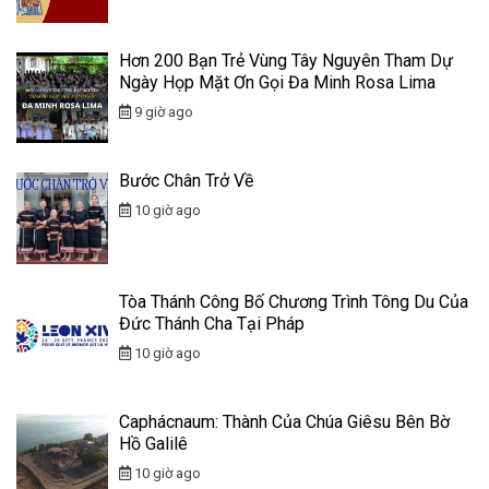
Hơn 200 Bạn Trẻ Vùng Tây Nguyên Tham Dự
Ngày Họp Mặt Ơn Gọi Đa Minh Rosa Lima
9 giờ ago
Bước Chân Trở Về
10 giờ ago
Tòa Thánh Công Bố Chương Trình Tông Du Của
Đức Thánh Cha Tại Pháp
10 giờ ago
Caphácnaum: Thành Của Chúa Giêsu Bên Bờ
Hồ Galilê
10 giờ ago