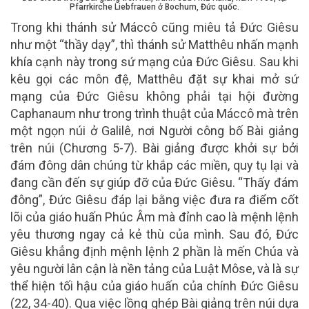
Pfarrkirche Liebfrauen ở Bochum, Đức quốc.
Trong khi thánh sử Máccô cũng miêu tả Đức Giêsu
như một “thầy dạy”, thì thánh sử Matthêu nhấn mạnh
khía cạnh này trong sứ mạng của Đức Giêsu. Sau khi
kêu gọi các môn đệ, Matthêu đặt sự khai mở sứ
mạng của Đức Giêsu không phải tại hội đường
Caphanaum như trong trình thuật của Máccô mà trên
một ngọn núi ở Galilê, nơi Người công bố Bài giảng
trên núi (Chương 5-7). Bài giảng được khởi sự bởi
đám đông dân chúng từ khắp các miền, quy tụ lại và
đang cần đến sự giúp đỡ của Đức Giêsu. “Thấy đám
đông”, Đức Giêsu đáp lại bằng việc đưa ra điểm cốt
lõi của giáo huấn Phúc Âm mà đỉnh cao là mệnh lệnh
yêu thương ngay cả kẻ thù của mình. Sau đó, Đức
Giêsu khẳng định mệnh lệnh 2 phần là mến Chúa và
yêu người lân cận là nền tảng của Luật Môse, và là sự
thể hiện tối hậu của giáo huấn của chính Đức Giêsu
(22, 34-40). Qua việc lồng ghép Bài giảng trên núi dựa