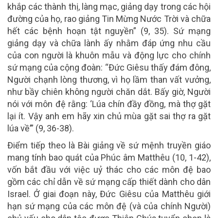
khắp các thành thị, làng mạc, giảng dạy trong các hội
đường của họ, rao giảng Tin Mừng Nước Trời và chữa
hết các bệnh hoạn tật nguyền” (9, 35). Sứ mạng
giảng dạy và chữa lành ấy nhằm đáp ứng nhu cầu
của con người là khuôn mẫu và động lực cho chính
sứ mạng của cộng đoàn: “Đức Giêsu thấy đám đông,
Người chạnh lòng thương, vì họ lầm than vất vưởng,
như bầy chiên không người chăn dắt. Bấy giờ, Người
nói với môn đệ rằng: ‘Lúa chín đầy đồng, mà thợ gặt
lại ít. Vậy anh em hãy xin chủ mùa gặt sai thợ ra gặt
lúa về’” (9, 36-38).
Điểm tiếp theo là Bài giảng về sứ mệnh truyền giáo
mang tính bao quát của Phúc âm Matthêu (10, 1-42),
vốn bắt đầu với việc uỷ thác cho các môn đệ bao
gồm các chỉ dẫn về sứ mạng cấp thiết dành cho dân
Israel. Ở giai đoạn này, Đức Giêsu của Matthêu giới
hạn sứ mạng của các môn đệ (và của chính Người)