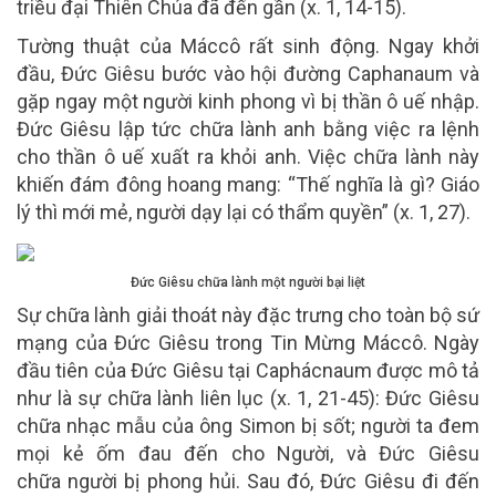
triều đại Thiên Chúa đã đến gần (x. 1, 14-15).
Tường thuật của Máccô rất sinh động. Ngay khởi
đầu, Đức Giêsu bước vào hội đường Caphanaum và
gặp ngay một người kinh phong vì bị thần ô uế nhập.
Đức Giêsu lập tức chữa lành anh bằng việc ra lệnh
cho thần ô uế xuất ra khỏi anh. Việc chữa lành này
khiến đám đông hoang mang: “Thế nghĩa là gì? Giáo
lý thì mới mẻ, người dạy lại có thẩm quyền” (x. 1, 27).
Đức Giêsu chữa lành một người bại liệt
Sự chữa lành giải thoát này đặc trưng cho toàn bộ sứ
mạng của Đức Giêsu trong Tin Mừng Máccô. Ngày
đầu tiên của Đức Giêsu tại Caphácnaum được mô tả
như là sự chữa lành liên lục (x. 1, 21-45): Đức Giêsu
chữa nhạc mẫu của ông Simon bị sốt; người ta đem
mọi kẻ ốm đau đến cho Người, và Đức Giêsu
chữa người bị phong hủi. Sau đó, Đức Giêsu đi đến