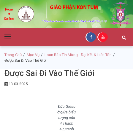
Skip
Skip
to
to
navigation
content
Giáo Phận Kon
Primary
Tum
Menu
Trang Chủ
Mục Vụ
Loan Báo Tin Mừng - Đại Kết & Liên Tôn
Được Sai Đi Vào Thế Giới
Được Sai Đi Vào Thế Giới
13-03-2025
Đức Giêsu
ở giữa biểu
tượng của
4 Thánh
sử, tranh