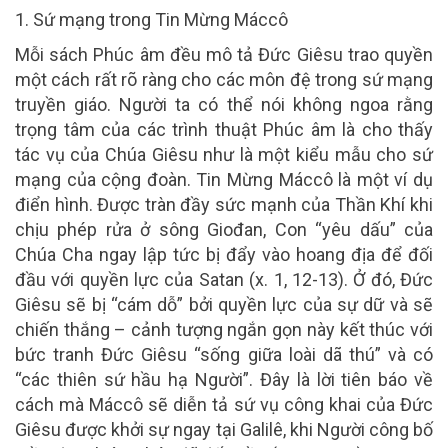
1. Sứ mạng trong Tin Mừng Máccô
Mỗi sách Phúc âm đều mô tả Đức Giêsu trao quyền
một cách rất rõ ràng cho các môn đệ trong sứ mạng
truyền giáo. Người ta có thể nói không ngoa rằng
trọng tâm của các trình thuật Phúc âm là cho thấy
tác vụ của Chúa Giêsu như là một kiểu mẫu cho sứ
mạng của cộng đoàn. Tin Mừng Máccô là một ví dụ
điển hình. Được tràn đầy sức mạnh của Thần Khí khi
chịu phép rửa ở sông Giođan, Con “yêu dấu” của
Chúa Cha ngay lập tức bị đẩy vào hoang địa để đối
đầu với quyền lực của Satan (x. 1, 12-13). Ở đó, Đức
Giêsu sẽ bị “cám dỗ” bởi quyền lực của sự dữ và sẽ
chiến thắng – cảnh tượng ngắn gọn này kết thúc với
bức tranh Đức Giêsu “sống giữa loài dã thú” và có
“các thiên sứ hầu hạ Người”. Đây là lời tiên báo về
cách mà Máccô sẽ diễn tả sứ vụ công khai của Đức
Giêsu được khởi sự ngay tại Galilê, khi Người công bố