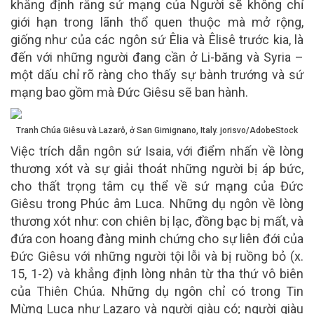
khẳng định rằng sứ mạng của Người sẽ không chỉ
giới hạn trong lãnh thổ quen thuộc mà mở rộng,
giống như của các ngôn sứ Êlia và Êlisê trước kia, là
đến với những người đang cần ở Li-băng và Syria –
một dấu chỉ rõ ràng cho thấy sự bành trướng và sứ
mạng bao gồm mà Đức Giêsu sẽ ban hành.
Tranh Chúa Giêsu và Lazarô, ở San Gimignano, Italy. jorisvo/AdobeStock
Việc trích dẫn ngôn sứ Isaia, với điểm nhấn về lòng
thương xót và sự giải thoát những người bị áp bức,
cho thất trọng tâm cụ thể về sứ mạng của Đức
Giêsu trong Phúc âm Luca. Những dụ ngôn về lòng
thương xót như: con chiên bị lạc, đồng bạc bị mất, và
đứa con hoang đàng minh chứng cho sự liên đới của
Đức Giêsu với những người tội lỗi và bị ruồng bỏ (x.
15, 1-2) và khẳng định lòng nhân từ tha thứ vô biên
của Thiên Chúa. Những dụ ngôn chỉ có trong Tin
Mừng Luca như Lazaro và người giàu có; người giàu