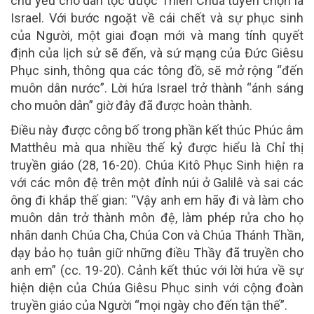
chủ yếu cho dân tộc được Thiên Chúa tuyển chọn là
Israel. Với bước ngoặt về cái chết và sự phục sinh
của Người, một giai đoạn mới và mang tính quyết
định của lịch sử sẽ đến, và sứ mạng của Đức Giêsu
Phục sinh, thông qua các tông đồ, sẽ mở rộng “đến
muôn dân nước”. Lời hứa Israel trở thành “ánh sáng
cho muôn dân” giờ đây đã được hoàn thành.
Điều này được công bố trong phần kết thúc Phúc âm
Matthêu mà qua nhiều thế kỷ được hiểu là Chỉ thị
truyền giáo (28, 16-20). Chúa Kitô Phục Sinh hiện ra
với các môn đệ trên một đỉnh núi ở Galilê và sai các
ông đi khắp thế gian: “Vậy anh em hãy đi và làm cho
muôn dân trở thành môn đệ, làm phép rửa cho họ
nhân danh Chúa Cha, Chúa Con và Chúa Thánh Thần,
dạy bảo họ tuân giữ những điều Thầy đã truyền cho
anh em” (cc. 19-20). Cảnh kết thúc với lời hứa về sự
hiện diện của Chúa Giêsu Phục sinh với cộng đoàn
truyền giáo của Người “mọi ngày cho đến tận thế”.