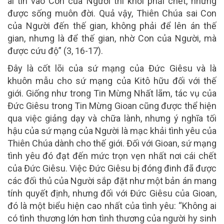
ai tin vào Con của Người thì khỏi phải chết, nhưng
được sống muôn đời. Quả vậy, Thiên Chúa sai Con
của Người đến thế gian, không phải để lên án thế
gian, nhưng là để thế gian, nhờ Con của Người, mà
được cứu độ” (3, 16-17).
Đây là cốt lõi của sứ mạng của Đức Giêsu và là
khuôn mẫu cho sứ mạng của Kitô hữu đối với thế
giới. Giống như trong Tin Mừng Nhất lãm, tác vụ của
Đức Giêsu trong Tin Mừng Gioan cũng được thể hiện
qua việc giảng dạy và chữa lành, nhưng ý nghĩa tối
hậu của sứ mạng của Người là mạc khải tình yêu của
Thiên Chúa dành cho thế giới. Đối với Gioan, sứ mạng
tình yêu đó đạt đến mức trọn vẹn nhất nơi cái chết
của Đức Giêsu. Việc Đức Giêsu bị đóng đinh đã được
các đối thủ của Người sắp đặt như một bản án mang
tính quyết định, nhưng đối với Đức Giêsu của Gioan,
đó là một biểu hiện cao nhất của tình yêu: “Không ai
có tình thương lớn hơn tình thương của người hy sinh