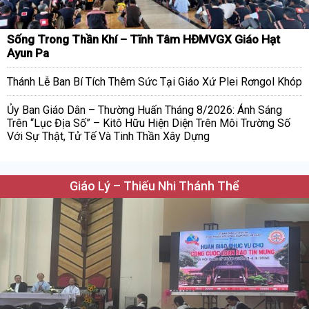
Sống Trong Thần Khí – Tĩnh Tâm HĐMVGX Giáo Hạt
Ayun Pa
Thánh Lễ Ban Bí Tích Thêm Sức Tại Giáo Xứ Plei Rơngol Khóp
Ủy Ban Giáo Dân – Thường Huấn Tháng 8/2026: Ánh Sáng
Trên “Lục Địa Số” – Kitô Hữu Hiện Diện Trên Môi Trường Số
Với Sự Thật, Tử Tế Và Tinh Thần Xây Dựng
Giáo Lý – Thiếu Nhi Thánh Thể