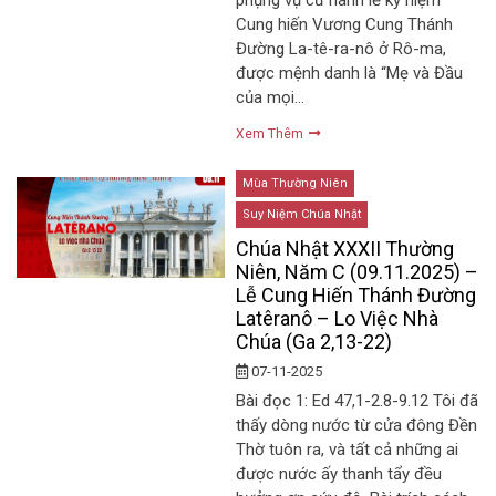
Cung hiến Vương Cung Thánh
Đường La-tê-ra-nô ở Rô-ma,
được mệnh danh là “Mẹ và Đầu
của mọi…
Xem Thêm
Mùa Thường Niên
Suy Niệm Chúa Nhật
Chúa Nhật XXXII Thường
Niên, Năm C (09.11.2025) –
Lễ Cung Hiến Thánh Đường
Latêranô – Lo Việc Nhà
Chúa (Ga 2,13-22)
07-11-2025
Bài đọc 1: Ed 47,1-2.8-9.12 Tôi đã
thấy dòng nước từ cửa đông Đền
Thờ tuôn ra, và tất cả những ai
được nước ấy thanh tẩy đều