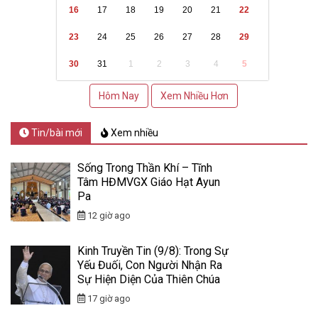
16
17
18
19
20
21
22
23
24
25
26
27
28
29
30
31
1
2
3
4
5
Hôm Nay
Xem Nhiều Hơn
Tin/bài mới
Xem nhiều
Sống Trong Thần Khí – Tĩnh
Tâm HĐMVGX Giáo Hạt Ayun
Pa
12 giờ ago
Kinh Truyền Tin (9/8): Trong Sự
Yếu Đuối, Con Người Nhận Ra
Sự Hiện Diện Của Thiên Chúa
17 giờ ago