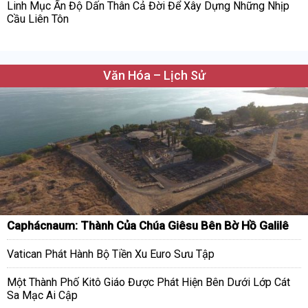
Linh Mục Ấn Độ Dấn Thân Cả Đời Để Xây Dựng Những Nhịp
Cầu Liên Tôn
Văn Hóa – Lịch Sử
Caphácnaum: Thành Của Chúa Giêsu Bên Bờ Hồ Galilê
Vatican Phát Hành Bộ Tiền Xu Euro Sưu Tập
Một Thành Phố Kitô Giáo Được Phát Hiện Bên Dưới Lớp Cát
Sa Mạc Ai Cập