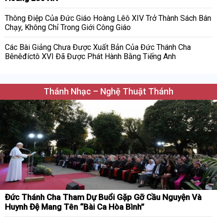
Thông Điệp Của Đức Giáo Hoàng Lêô XIV Trở Thành Sách Bán
Chạy, Không Chỉ Trong Giới Công Giáo
Các Bài Giảng Chưa Được Xuất Bản Của Đức Thánh Cha
Bênêđíctô XVI Đã Được Phát Hành Bằng Tiếng Anh
Thánh Nhạc – Nghệ Thuật Thánh
Đức Thánh Cha Tham Dự Buổi Gặp Gỡ Cầu Nguyện Và
Huynh Đệ Mang Tên “Bài Ca Hòa Bình”