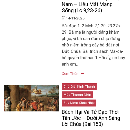
Nam – Liều Mất Mạng
Sống (Lc 9,23-26)
14-11-2025
Bài đọc 1: 2 Mcb 7,1.20-23.27b-
29 Bà mẹ là người đáng khâm
phục, vì bà can đảm chịu đựng
nhờ niềm trông cậy bà đặt nơi
Đức Chúa. Bài trích sách Ma-ca-
bê quyển thứ hai. 1 Hồi ấy, có bảy
anh em…
Xem Thêm
Chú Giải Kinh Thánh
Mùa Thường Niên
Suy Niệm Chúa Nhật
Bách Hại Và Tử Đạo Thời
Tân Ước – Dưới Ánh Sáng
Lời Chúa (Bài 150)