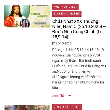
Mùa Thường Niên
Suy Niệm Chúa Nhật
Chúa Nhật XXX Thường
Niên, Năm C (26.10.2025) –
Được Nên Công Chính (Lc
18,9-14)
25-10-2025
Bài đọc 1: Hc 35,12-14.16-18 Lời
nguyện của người nghèo vượt
ngàn mây thẳm. Bài trích sách
Huấn ca. 12Đức Chúa là Đấng xét
xử,Người chẳng thiên vị
ai.13Người không vị nể mà làm
hại kẻ nghèo hèn,nhưng nghe lời
kêu…
Xem Thêm
Chú Giải Kinh Thánh