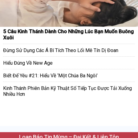
5 Câu Kinh Thánh Dành Cho Những Lúc Bạn Muốn Buông
Xuôi
Đừng Sử Dụng Các Á Bí Tích Theo Lối Mê Tín Dị Đoan
Hiểu Đúng Về New Age
Biết Để Yêu #21: Hiểu Về ‘Một Chúa Ba Ngôi’
Kinh Thánh Phiên Bản Kỹ Thuật Số Tiếp Tục Được Tải Xuống
Nhiều Hơn
Loan Báo Tin Mừng – Đại Kết & Liên Tôn