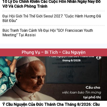
10 Lý Do Chính Khiến Các Cuộc Hôn Nhân Ngày Nay Đổ
Vỡ Và Cách Phòng Tránh
Đại Hội Giới Trẻ Thế Giới Seoul 2027: “Cuộc Hành Hương Đã
Bắt Đầu”
Bức Tranh Toàn Cảnh Về Đại Hội “GO! Franciscan Youth
Meeting” Tại Assisi
Phụng Vụ – Bí Tích – Cầu Nguyện
Ý Cầu Nguyện Của Đức Thánh Cha Tháng 8/2026: Cầu