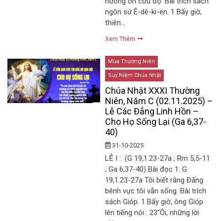
hưởng ơn cứu độ. Bài trích sách
ngôn sứ Ê-dê-ki-en. 1 Bấy giờ,
thiên…
Xem Thêm
Mùa Thường Niên
Suy Niệm Chúa Nhật
Chúa Nhật XXXI Thường
Niên, Năm C (02.11.2025) –
Lễ Các Đẳng Linh Hồn –
Cho Họ Sống Lại (Ga 6,37-
40)
31-10-2025
LỄ I : (G 19,1.23-27a ; Rm 5,5-11
; Ga 6,37-40) Bài đọc 1: G
19,1.23-27a Tôi biết rằng Đấng
bênh vực tôi vẫn sống. Bài trích
sách Gióp. 1 Bấy giờ, ông Gióp
lên tiếng nói : 23“Ôi, những lời