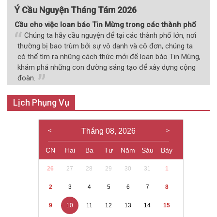
Ý Cầu Nguyện Tháng Tám 2026
Cầu cho việc loan báo Tin Mừng trong các thành phố
Chúng ta hãy cầu nguyện để tại các thành phố lớn, nơi
thường bị bao trùm bởi sự vô danh và cô đơn, chúng ta
có thể tìm ra những cách thức mới để loan báo Tin Mừng,
khám phá những con đường sáng tạo để xây dựng cộng
đoàn.
Lịch Phụng Vụ
Tháng 08, 2026
CN
Hai
Ba
Tư
Năm
Sáu
Bảy
26
27
28
29
30
31
1
2
3
4
5
6
7
8
9
10
11
12
13
14
15