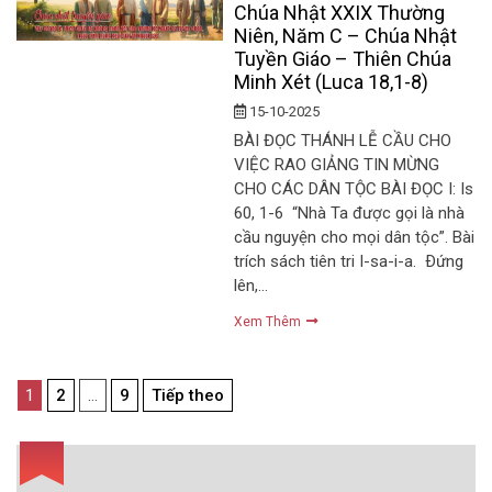
Chúa Nhật XXIX Thường
Niên, Năm C – Chúa Nhật
Tuyền Giáo – Thiên Chúa
Minh Xét (Luca 18,1-8)
15-10-2025
BÀI ĐỌC THÁNH LỄ CẦU CHO
VIỆC RAO GIẢNG TIN MỪNG
CHO CÁC DÂN TỘC BÀI ĐỌC I: Is
60, 1-6 “Nhà Ta được gọi là nhà
cầu nguyện cho mọi dân tộc”. Bài
trích sách tiên tri I-sa-i-a. Ðứng
lên,…
Xem Thêm
Điều
1
2
…
9
Tiếp theo
hướng
bài
viết