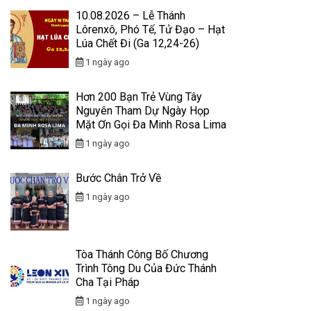
10.08.2026 – Lễ Thánh
Lôrenxô, Phó Tế, Tử Đạo – Hạt
Lúa Chết Đi (Ga 12,24-26)
1 ngày ago
Hơn 200 Bạn Trẻ Vùng Tây
Nguyên Tham Dự Ngày Họp
Mặt Ơn Gọi Đa Minh Rosa Lima
1 ngày ago
Bước Chân Trở Về
1 ngày ago
Tòa Thánh Công Bố Chương
Trình Tông Du Của Đức Thánh
Cha Tại Pháp
1 ngày ago