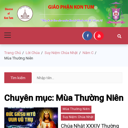
Skip
Skip
to
to
navigation
content
Giáo Phận Kon
Primary
Tum
Menu
Trang Chủ
Lời Chúa
Suy Niệm Chúa Nhật
Năm C
Mùa Thường Niên
Chuyên mục: Mùa Thường Niên
Mùa Thường Niên
Suy Niệm Chúa Nhật
Chúa Nhật XXXIV Thường