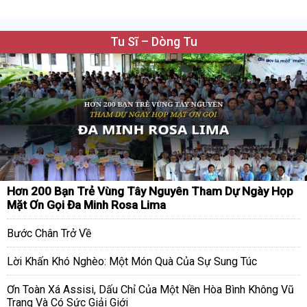
Tu Sĩ – Dòng Tu
Hơn 200 Bạn Trẻ Vùng Tây Nguyên Tham Dự Ngày Họp
Mặt Ơn Gọi Đa Minh Rosa Lima
Bước Chân Trở Về
Lời Khấn Khó Nghèo: Một Món Quà Của Sự Sung Túc
Ơn Toàn Xá Assisi, Dấu Chỉ Của Một Nền Hòa Bình Không Vũ
Trang Và Có Sức Giải Giới