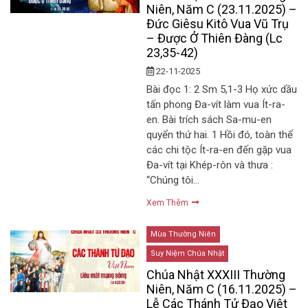
Niên, Năm C (23.11.2025) –
Đức Giêsu Kitô Vua Vũ Trụ
– Được Ở Thiên Đàng (Lc
23,35-42)
22-11-2025
Bài đọc 1: 2 Sm 5,1-3 Họ xức dầu
tấn phong Đa-vít làm vua Ít-ra-
en. Bài trích sách Sa-mu-en
quyển thứ hai. 1 Hồi đó, toàn thể
các chi tộc Ít-ra-en đến gặp vua
Đa-vít tại Khép-rôn và thưa :
“Chúng tôi…
Xem Thêm
Mùa Thường Niên
Suy Niệm Chúa Nhật
Chúa Nhật XXXIII Thường
Niên, Năm C (16.11.2025) –
Lễ Các Thánh Tử Đạo Việt