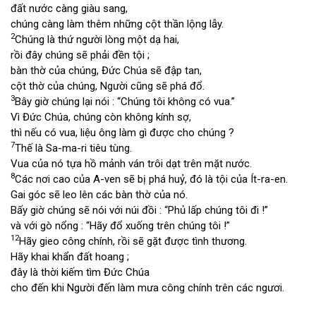
đất nước càng giàu sang,
chúng càng làm thêm những cột thần lộng lẫy.
2
Chúng là thứ người lòng một dạ hai,
rồi đây chúng sẽ phải đền tội ;
bàn thờ của chúng, Đức Chúa sẽ đập tan,
cột thờ của chúng, Người cũng sẽ phá đổ.
3
Bây giờ chúng lại nói : “Chúng tôi không có vua.”
Vì Đức Chúa, chúng còn không kính sợ,
thì nếu có vua, liệu ông làm gì được cho chúng ?
7
Thế là Sa-ma-ri tiêu tùng.
Vua của nó tựa hồ mảnh ván trôi dạt trên mặt nước.
8
Các nơi cao của A-ven sẽ bị phá huỷ, đó là tội của Ít-ra-en.
Gai góc sẽ leo lên các bàn thờ của nó.
Bấy giờ chúng sẽ nói với núi đồi : “Phủ lấp chúng tôi đi !”
và với gò nổng : “Hãy đổ xuống trên chúng tôi !”
12
Hãy gieo công chính, rồi sẽ gặt được tình thương.
Hãy khai khẩn đất hoang ;
đây là thời kiếm tìm Đức Chúa
cho đến khi Người đến làm mưa công chính trên các ngươi.