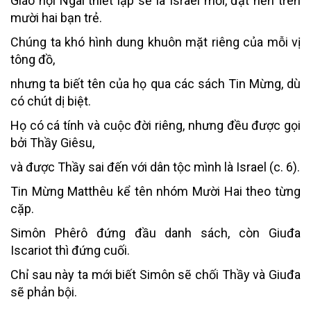
Giáo hội Ngài thiết lập sẽ là Israel mới, đặt nền trên
mười hai bạn trẻ.
Chúng ta khó hình dung khuôn mặt riêng của mỗi vị
tông đồ,
nhưng ta biết tên của họ qua các sách Tin Mừng, dù
có chút dị biệt.
Họ có cá tính và cuộc đời riêng, nhưng đều được gọi
bởi Thầy Giêsu,
và được Thầy sai đến với dân tộc mình là Israel (c. 6).
Tin Mừng Matthêu kể tên nhóm Mười Hai theo từng
cặp.
Simôn Phêrô đứng đầu danh sách, còn Giuđa
Iscariot thì đứng cuối.
Chỉ sau này ta mới biết Simôn sẽ chối Thầy và Giuđa
sẽ phản bội.