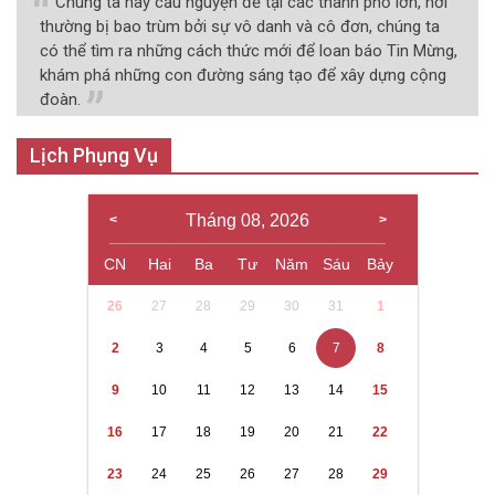
Chúng ta hãy cầu nguyện để tại các thành phố lớn, nơi
thường bị bao trùm bởi sự vô danh và cô đơn, chúng ta
có thể tìm ra những cách thức mới để loan báo Tin Mừng,
khám phá những con đường sáng tạo để xây dựng cộng
đoàn.
Lịch Phụng Vụ
Tháng 08, 2026
CN
Hai
Ba
Tư
Năm
Sáu
Bảy
26
27
28
29
30
31
1
2
3
4
5
6
7
8
9
10
11
12
13
14
15
16
17
18
19
20
21
22
23
24
25
26
27
28
29