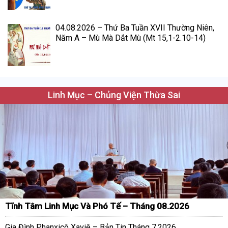
04.08.2026 – Thứ Ba Tuần XVII Thường Niên,
Năm A – Mù Mà Dắt Mù (Mt 15,1-2.10-14)
Linh Mục – Chủng Viện Thừa Sai
Tĩnh Tâm Linh Mục Và Phó Tế – Tháng 08.2026
Gia Đình Phanxicô Xaviê – Bản Tin Tháng 7.2026