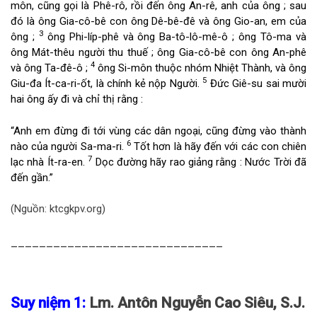
môn, cũng gọi là Phê-rô, rồi đến ông An-rê, anh của ông ; sau
đó là ông Gia-cô-bê con ông Dê-bê-đê và ông Gio-an, em của
3
ông ;
ông Phi-líp-phê và ông Ba-tô-lô-mê-ô ; ông Tô-ma và
ông Mát-thêu người thu thuế ; ông Gia-cô-bê con ông An-phê
4
và ông Ta-đê-ô ;
ông Si-môn thuộc nhóm Nhiệt Thành, và ông
5
Giu-đa Ít-ca-ri-ốt, là chính kẻ nộp Người.
Đức Giê-su sai mười
hai ông ấy đi và chỉ thị rằng :
“Anh em đừng đi tới vùng các dân ngoại, cũng đừng vào thành
6
nào của người Sa-ma-ri.
Tốt hơn là hãy đến với các con chiên
7
lạc nhà Ít-ra-en.
Dọc đường hãy rao giảng rằng : Nước Trời đã
đến gần.”
(Nguồn: ktcgkpv.org)
______________________________
Suy niệm 1:
Lm. Antôn Nguyễn Cao Siêu, S.J.