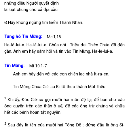
những điều Người quyết định
là luật chung cho cả địa cầu.
Đ.
Hãy không ngừng tìm kiếm Thánh Nhan.
Tung hô Tin Mừng:
Mc 1,15
Ha-lê-lui-a. Ha-lê-lui-a. Chúa nói : Triều đại Thiên Chúa đã đến
gần. Anh em hãy sám hối và tin vào Tin Mừng. Ha-lê-lui-a.
Tin Mừng:
Mt 10,1-7
Anh em hãy đến với các con chiên lạc nhà Ít-ra-en.
Tin Mừng Chúa Giê-su Ki-tô theo thánh Mát-thêu.
1
Khi ấy, Đức Giê-su gọi mười hai môn đệ lại, để ban cho các
ông quyền trên các thần ô uế, để các ông trừ chúng và chữa
hết các bệnh hoạn tật nguyền.
2
Sau đây là tên của mười hai Tông Đồ : đứng đầu là ông Si-