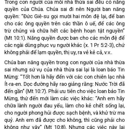
Trong con người của mỗi nhà thừa sai đều có năng
quyền của Chúa. Chúa sai đi nên Người ban năng
quyền: “Đức Giê-su gọi mười hai môn đệ lại, để ban
cho các ông quyền trên các thần ô uế, để các ông
trừ chúng và chữa hết các bệnh hoạn tật nguyền”
(Mt 10:1). Năng quyền được ban cho các môn đệ để
các ngài dùng phục vụ người khác (x. 1 Pr 5:2-3), chứ
không phải để lạm quyền, thị uy, ra vẻ kẻ cả, v.v..
Chúa ban năng quyền trong con người của nhà thừa
sai nhưng sứ vụ của nhà thừa sai lại là loan báo Tin
Mừng: “Tốt hơn là hãy đến với các con chiên lạc nhà
Ít-ra-en. Dọc đường hãy rao giảng rằng: Nước Trời đã
đến gần” (Mt 10:7). Phải ưu tiên cho việc loan báo Tin
Mừng, thứ đến mới làm các việc khác: “Anh em hãy
chữa lành người đau yếu, làm cho kẻ chết sống lại,
cho người phong hủi được sạch bệnh, và khử trừ ma
quỷ. Anh em đã được cho không, thì cũng phải cho
không như vậy” (Mt 10:8). Nhưng các việc này lại