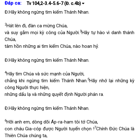
Đáp ca:
Tv 104,2-3.4-5.6-7 (Đ. c.4b)
Đ.
Hãy không ngừng tìm kiếm Thánh Nhan.
2
Hát lên đi, đàn ca mừng Chúa,
3
và suy gẫm mọi kỳ công của Người.
Hãy tự hào vì danh thánh
Chúa,
tâm hồn những ai tìm kiếm Chúa, nào hoan hỷ.
Đ.
Hãy không ngừng tìm kiếm Thánh Nhan.
4
Hãy tìm Chúa và sức mạnh của Người,
5
chẳng khi ngừng tìm kiếm Thánh Nhan.
Hãy nhớ lại những kỳ
công Người thực hiện,
những dấu lạ và những quyết định Người phán ra.
Đ.
Hãy không ngừng tìm kiếm Thánh Nhan.
6
Hỡi anh em, dòng dõi Áp-ra-ham tôi tớ Chúa,
7
con cháu Gia-cóp được Người tuyển chọn !
Chính Đức Chúa là
Thiên Chúa chúng ta,