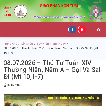
Skip
Skip
to
to
navigation
content
Giáo Phận Kon
Primary
Tum
Menu
Trang Chủ
Lời Chúa
Suy Niệm Hằng Ngày
08.07.2026 – Thứ Tư Tuần XIV Thường Niên, Năm A – Gọi Và Sai Đi (Mt
10,1-7)
08.07.2026 – Thứ Tư Tuần XIV
Thường Niên, Năm A – Gọi Và Sai
Đi (Mt 10,1-7)
07-07-2026