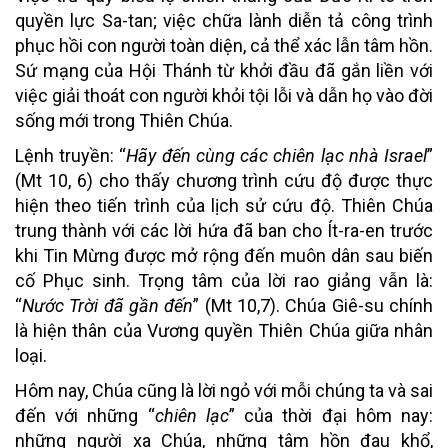
quyền lực Sa-tan; việc chữa lành diễn tả công trình
phục hồi con người toàn diện, cả thể xác lẫn tâm hồn.
Sứ mạng của Hội Thánh từ khởi đầu đã gắn liền với
việc giải thoát con người khỏi tội lỗi và dẫn họ vào đời
sống mới trong Thiên Chúa.
Lệnh truyền: “
Hãy đến cùng các chiên lạc nhà Israel
”
(Mt 10, 6) cho thấy chương trình cứu độ được thực
hiện theo tiến trình của lịch sử cứu độ. Thiên Chúa
trung thành với các lời hứa đã ban cho Ít-ra-en trước
khi Tin Mừng được mở rộng đến muôn dân sau biến
cố Phục sinh. Trọng tâm của lời rao giảng vẫn là:
“
Nước Trời đã gần đến
” (Mt 10,7). Chúa Giê-su chính
là hiện thân của Vương quyền Thiên Chúa giữa nhân
loại.
Hôm nay, Chúa cũng là lời ngỏ với mỗi chúng ta và sai
đến với những “
chiên lạc
” của thời đại hôm nay:
những người xa Chúa, những tâm hồn đau khổ,