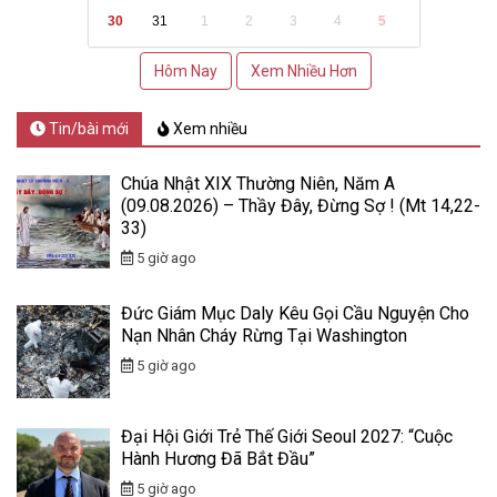
30
31
1
2
3
4
5
Hôm Nay
Xem Nhiều Hơn
Tin/bài mới
Xem nhiều
Chúa Nhật XIX Thường Niên, Năm A
(09.08.2026) – Thầy Đây, Đừng Sợ ! (Mt 14,22-
33)
5 giờ ago
Đức Giám Mục Daly Kêu Gọi Cầu Nguyện Cho
Nạn Nhân Cháy Rừng Tại Washington
5 giờ ago
Đại Hội Giới Trẻ Thế Giới Seoul 2027: “Cuộc
Hành Hương Đã Bắt Đầu”
5 giờ ago