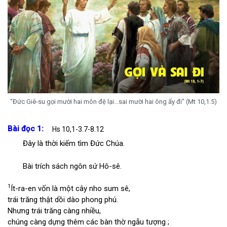
“Đức Giê-su gọi mười hai môn đệ lại…sai mười hai ông ấy đi” (Mt 10,1.5)
Bài đọc 1:
Hs 10,1-3.7-8.12
Đây là thời kiếm tìm Đức Chúa.
Bài trích sách ngôn sứ Hô-sê.
1
Ít-ra-en vốn là một cây nho sum sê,
trái trăng thật dồi dào phong phú.
Nhưng trái trăng càng nhiều,
chúng càng dựng thêm các bàn thờ ngẫu tượng ;