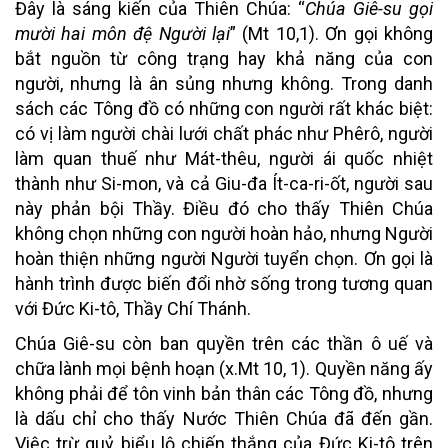
Đây là sáng kiến của Thiên Chúa: “
Chúa Giê-su gọi
mười hai môn đệ Người lại
” (Mt 10,1). Ơn gọi không
bắt nguồn từ công trạng hay khả năng của con
người, nhưng là ân sủng nhưng không. Trong danh
sách các Tông đồ có những con người rất khác biệt:
có vị làm người chài lưới chất phác như Phêrô, người
làm quan thuế như Mát-thêu, người ái quốc nhiệt
thành như Si-mon, và cả Giu-đa Ít-ca-ri-ốt, người sau
này phản bội Thầy. Điều đó cho thấy Thiên Chúa
không chọn những con người hoàn hảo, nhưng Người
hoàn thiện những người Người tuyển chọn. Ơn gọi là
hành trình được biến đổi nhờ sống trong tương quan
với Đức Ki-tô, Thầy Chí Thánh.
Chúa Giê-su còn ban quyền trên các thần ô uế và
chữa lành mọi bệnh hoạn (x.Mt 10, 1). Quyền năng ấy
không phải để tôn vinh bản thân các Tông đồ, nhưng
là dấu chỉ cho thấy Nước Thiên Chúa đã đến gần.
Việc trừ quỷ biểu lộ chiến thắng của Đức Ki-tô trên