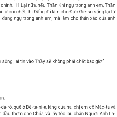
chính. 11 Lại nữa, nếu Thần Khí ngự trong anh em, Thần
 từ cõi chết, thì Đấng đã làm cho Đức Giê-su sống lại từ
i đang ngự trong anh em, mà làm cho thân xác của anh
ự sống ; ai tin vào Thầy sẽ không phải chết bao giờ.”
an.
-da-rô, quê ở Bê-ta-ni-a, làng của hai chị em cô Mác-ta và
ức dầu thơm cho Chúa, và lấy tóc lau chân Người. Anh La-