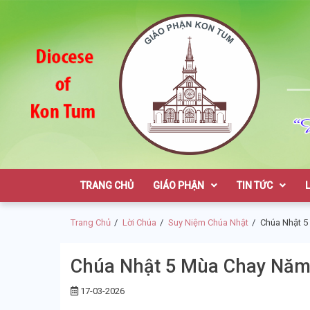
Skip
Skip
to
to
navigation
content
Giáo Phận K
TRANG CHỦ
GIÁO PHẬN
TIN TỨC
Trang Chủ
Lời Chúa
Suy Niệm Chúa Nhật
Chúa Nhật 5
Chúa Nhật 5 Mùa Chay Năm
17-03-2026