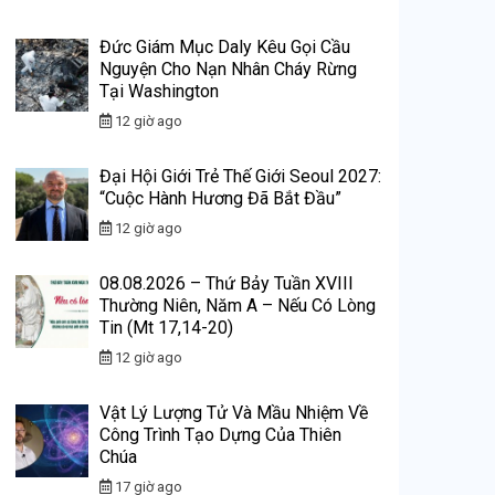
Đức Giám Mục Daly Kêu Gọi Cầu
Nguyện Cho Nạn Nhân Cháy Rừng
Tại Washington
12 giờ ago
Đại Hội Giới Trẻ Thế Giới Seoul 2027:
“Cuộc Hành Hương Đã Bắt Đầu”
12 giờ ago
08.08.2026 – Thứ Bảy Tuần XVIII
Thường Niên, Năm A – Nếu Có Lòng
Tin (Mt 17,14-20)
12 giờ ago
Vật Lý Lượng Tử Và Mầu Nhiệm Về
Công Trình Tạo Dựng Của Thiên
Chúa
17 giờ ago