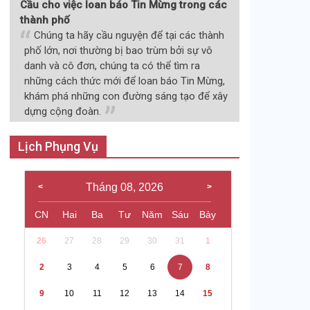
Cầu cho việc loan báo Tin Mừng trong các
thành phố
Chúng ta hãy cầu nguyện để tại các thành
phố lớn, nơi thường bị bao trùm bởi sự vô
danh và cô đơn, chúng ta có thể tìm ra
những cách thức mới để loan báo Tin Mừng,
khám phá những con đường sáng tạo để xây
dựng cộng đoàn.
Lịch Phụng Vụ
Tháng 08, 2026
CN
Hai
Ba
Tư
Năm
Sáu
Bảy
26
27
28
29
30
31
1
2
3
4
5
6
7
8
9
10
11
12
13
14
15