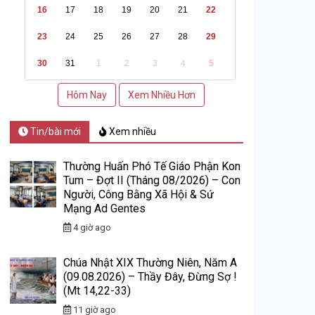
16
17
18
19
20
21
22
23
24
25
26
27
28
29
30
31
1
2
3
4
5
Hôm Nay
Xem Nhiều Hơn
Tin/bài mới
Xem nhiều
Thường Huấn Phó Tế Giáo Phận Kon
Tum – Đợt II (Tháng 08/2026) – Con
Người, Công Bằng Xã Hội & Sứ
Mạng Ad Gentes
4 giờ ago
Chúa Nhật XIX Thường Niên, Năm A
(09.08.2026) – Thầy Đây, Đừng Sợ !
(Mt 14,22-33)
11 giờ ago