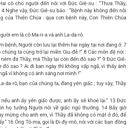
 Hai cô cho người đến nói với Đức Giê-su : “Thưa Thầy,
 4 Nghe vậy, Đức Giê-su bảo : “Bệnh này không đến nỗi
ang của Thiên Chúa : qua cơn bệnh này, Con Thiên Chúa
ười em là cô Ma-ri-a và anh La-da-rô.
âm bệnh, Người còn lưu lại thêm hai ngày tại nơi đang ở. 7
 chúng ta cùng trở lại miền Giu-đê !” 8 Các môn đệ nói :
 ném đá Thầy, mà Thầy lại còn đến đó sao ?” 9 Đức Giê-
ờ đó sao ? Ai đi ban ngày thì không vấp ngã, vì thấy ánh
 ngã vì không có ánh sáng nơi mình !”
La-da-rô, bạn của chúng ta, đang yên giấc ; tuy vậy, Thầy
 nếu anh ấy yên giấc được, anh ấy sẽ khoẻ lại.” 13 Đức
còn họ tưởng Người nói về giấc ngủ thường. 14 Bấy giờ
Thầy mừng cho anh em, vì Thầy đã không có mặt ở đó, để
ấy.” 16 Ông Tô-ma, gọi là Đi-đy-mô, nói với các bạn đồng