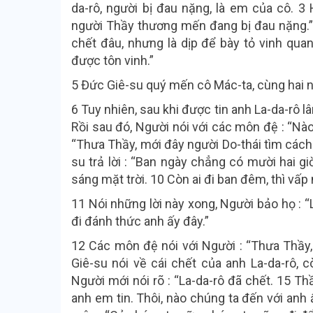
da-rô, người bị đau nặng, là em của cô. 3
người Thầy thương mến đang bị đau nặng.”
chết đâu, nhưng là dịp để bày tỏ vinh qu
được tôn vinh.”
5 Đức Giê-su quý mến cô Mác-ta, cùng hai ng
6 Tuy nhiên, sau khi được tin anh La-da-rô l
Rồi sau đó, Người nói với các môn đệ : “Nào
“Thưa Thầy, mới đây người Do-thái tìm cách
su trả lời : “Ban ngày chẳng có mười hai gi
sáng mặt trời. 10 Còn ai đi ban đêm, thì vấp
11 Nói những lời này xong, Người bảo họ : “
đi đánh thức anh ấy đây.”
12 Các môn đệ nói với Người : “Thưa Thầy,
Giê-su nói về cái chết của anh La-da-rô, 
Người mới nói rõ : “La-da-rô đã chết. 15 
anh em tin. Thôi, nào chúng ta đến với anh 