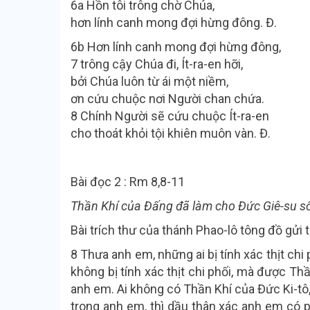
6a Hồn tôi trông chờ Chúa,
hơn lính canh mong đợi hừng đông. Đ.
6b Hơn lính canh mong đợi hừng đông,
7 trông cậy Chúa đi, Ít-ra-en hỡi,
bởi Chúa luôn từ ái một niềm,
ơn cứu chuộc nơi Người chan chứa.
8 Chính Người sẽ cứu chuộc Ít-ra-en
cho thoát khỏi tội khiên muôn vàn. Đ.
Bài đọc 2 : Rm 8,8-11
Thần Khí của Đấng đã làm cho Đức Giê-su sốn
Bài trích thư của thánh Phao-lô tông đồ gửi 
8 Thưa anh em, những ai bị tính xác thịt ch
không bị tính xác thịt chi phối, mà được Th
anh em. Ai không có Thần Khí của Đức Ki-tô,
trong anh em, thì dầu thân xác anh em có 