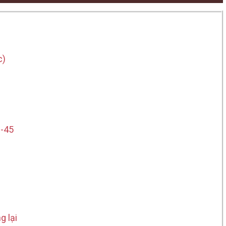
c)
b-45
g lại