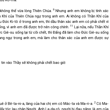
9
ì không thể vừa lòng Thiên Chúa.
Nhưng anh em không bị tính xác
hần Khí của Thiên Chúa ngự trong anh em. Ai không có Thần Khí của
Đức Ki-tô ở trong anh em, thì dầu thân xác anh em có phải chết vì
11
ng, vì anh em đã được trở nên công chính.
Lại nữa, nếu Thần Khí
 Giê-su sống lại từ cõi chết, thì Đấng đã làm cho Đức Giê-su sống
 đang ngự trong anh em, mà làm cho thân xác của anh em được sự
i tin vào Thầy sẽ không phải chết bao giờ.
2
quê ở Bê-ta-ni-a, làng của hai chị em cô Mác-ta và Ma-ri-a.
Cô Ma-
lấy tóc lau chân Người. Anh La-da-rô, người bị đau nặng, là em của