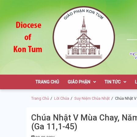
Skip
Skip
to
to
navigation
content
Giáo Phận K
TRANG CHỦ
GIÁO PHẬN
TIN TỨC
Trang Chủ
Lời Chúa
Suy Niệm Chúa Nhật
Chúa Nhật V
Chúa Nhật V Mùa Chay, Năm
(Ga 11,1-45)