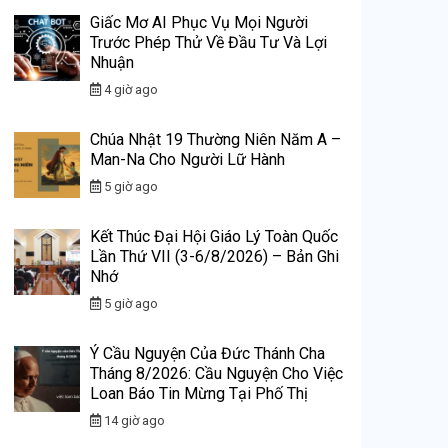
Giấc Mơ AI Phục Vụ Mọi Người
Trước Phép Thử Về Đầu Tư Và Lợi
Nhuận
4 giờ ago
Chúa Nhật 19 Thường Niên Năm A –
Man-Na Cho Người Lữ Hành
5 giờ ago
Kết Thúc Đại Hội Giáo Lý Toàn Quốc
Lần Thứ VII (3-6/8/2026) – Bản Ghi
Nhớ
5 giờ ago
Ý Cầu Nguyện Của Đức Thánh Cha
Tháng 8/2026: Cầu Nguyện Cho Việc
Loan Báo Tin Mừng Tại Phố Thị
14 giờ ago