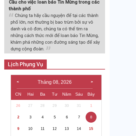
Cầu cho việc loan báo Tin Mừng trong các
thành phố
Chúng ta hãy cầu nguyện để tại các thành
phố lớn, nơi thường bị bao trùm bởi sự vô
danh và cô đơn, chúng ta có thể tìm ra
những cách thức mới để loan báo Tin Mừng,
khám phá những con đường sáng tạo để xây
dựng cộng đoàn.
Lịch Phụng Vụ
Tháng 08, 2026
CN
Hai
Ba
Tư
Năm
Sáu
Bảy
26
27
28
29
30
31
1
2
3
4
5
6
7
8
9
10
11
12
13
14
15