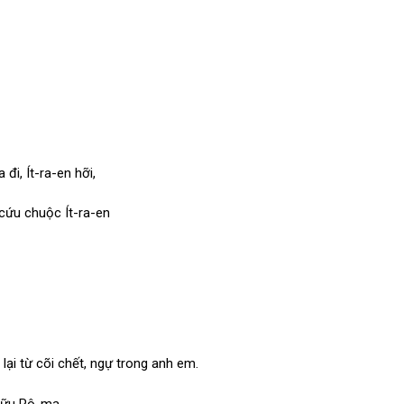
đi, Ít-ra-en hỡi,
cứu chuộc Ít-ra-en
ại từ cõi chết, ngự trong anh em.
 hữu Rô-ma.