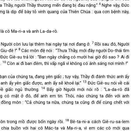
4
ưa Thầy, người Thầy thương mến đang bị đau nặng.”
Nghe vậy, Đức
ng là dịp để bày tỏ vinh quang của Thiên Chúa : qua cơn bệnh này,
à cô Ma-ri-a và anh La-da-rô.
7
 Người còn lưu lại thêm hai ngày tại nơi đang ở.
Rồi sau đó, Người
8
 Giu-đê !”
Các môn đệ nói : “Thưa Thầy, mới đây người Do-thái tìm
Đức Giê-su trả lời : “Ban ngày chẳng có mười hai giờ đó sao ? Ai đi
10
i.
Còn ai đi ban đêm, thì vấp ngã vì không có ánh sáng nơi mình !”
bạn của chúng ta, đang yên giấc ; tuy vậy, Thầy đi đánh thức anh ấy
13
anh ấy yên giấc được, anh ấy sẽ khoẻ lại.”
Đức Giê-su nói về cái
14
về giấc ngủ thường.
Bấy giờ Người mới nói rõ : “La-da-rô đã
 có mặt ở đó, để anh em tin. Thôi, nào chúng ta đến với anh
 đồng môn : “Cả chúng ta nữa, chúng ta cũng đi để cùng chết với
18
hôn trong mồ được bốn ngày rồi.
Bê-ta-ni-a cách Giê-ru-sa-lem
chia buồn với hai cô Mác-ta và Ma-ri-a, vì em các cô mới qua