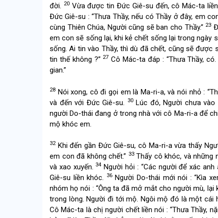
20
đời.
Vừa được tin Đức Giê-su đến, cô Mác-ta liền
Đức Giê-su : “Thưa Thầy, nếu có Thầy ở đây, em co
23
cùng Thiên Chúa, Người cũng sẽ ban cho Thầy.”
Đứ
em con sẽ sống lại, khi kẻ chết sống lại trong ngày s
sống. Ai tin vào Thầy, thì dù đã chết, cũng sẽ được
27
tin thế không ?”
Cô Mác-ta đáp : “Thưa Thầy, có. 
gian.”
28
Nói xong, cô đi gọi em là Ma-ri-a, và nói nhỏ : “T
30
và đến với Đức Giê-su.
Lúc đó, Người chưa vào 
người Do-thái đang ở trong nhà với cô Ma-ri-a để chia
mộ khóc em.
32
Khi đến gần Đức Giê-su, cô Ma-ri-a vừa thấy Người
33
em con đã không chết.”
Thấy cô khóc, và những n
34
và xao xuyến.
Người hỏi : “Các người để xác anh 
36
Giê-su liền khóc.
Người Do-thái mới nói : “Kìa x
nhóm họ nói : “Ông ta đã mở mắt cho người mù, lại 
trong lòng. Người đi tới mộ. Ngôi mộ đó là một cái 
Cô Mác-ta là chị người chết liền nói : “Thưa Thầy, 