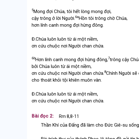
5
Mong đợi Chúa, tôi hết lòng mong đợi,
6a
cậy trông ở lời Người.
Hồn tôi trông chờ Chúa,
hơn lính canh mong đợi hừng đông.
Đ.
Chúa luôn luôn từ ái một niềm,
ơn cứu chuộc nơi Người chan chứa.
6b
7
Hơn lính canh mong đợi hừng đông,
trông cậy Chúa 
bởi Chúa luôn từ ái một niềm,
8
ơn cứu chuộc nơi Người chan chứa.
Chính Người sẽ 
cho thoát khỏi tội khiên muôn vàn.
Đ.
Chúa luôn luôn từ ái một niềm,
ơn cứu chuộc nơi Người chan chứa.
Bài đọc 2:
Rm 8,8-11
Thần Khí của Đấng đã làm cho Đức Giê-su sống l
Bài trích thư của thánh Phao-lô tông đồ gửi tín