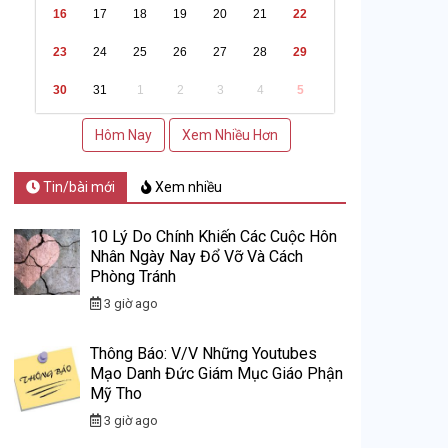
16
17
18
19
20
21
22
23
24
25
26
27
28
29
30
31
1
2
3
4
5
Hôm Nay
Xem Nhiều Hơn
Tin/bài mới
Xem nhiều
10 Lý Do Chính Khiến Các Cuộc Hôn
Nhân Ngày Nay Đổ Vỡ Và Cách
Phòng Tránh
3 giờ ago
Thông Báo: V/v Những Youtubes
Mạo Danh Đức Giám Mục Giáo Phận
Mỹ Tho
3 giờ ago