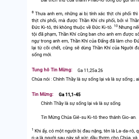
8
Thưa anh em, những ai bị tính xác thịt chi phối th
thịt chi phối, mà được Thần Khí chi phối, bởi vì T
10
Đức Ki-tô, thì không thuộc về Đức Ki-tô.
Nhưng nếu 
tội đã phạm, Thần Khí cũng ban cho anh em được số
ngự trong anh em, Thần Khí của Đấng đã làm cho Đức
lại từ cõi chết, cũng sẽ dùng Thần Khí của Người
sống mới.
Tung hô Tin Mừng:
Ga 11,25a.26
Chúa nói : Chính Thầy là sự sống lại và là sự sống ; a
Tin Mừng:
Ga 11,1-45
Chính Thầy là sự sống lại và là sự sống.
Tin Mừng Chúa Giê-su Ki-tô theo thánh Gio-an.
1
Khi ấy, có một người bị đau nặng, tên là La-da-rô, 
ri-a là người sau này sẽ xức dầu thơm cho Chúa, và 