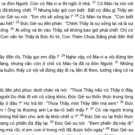
21
 ra đón Người. Còn cô Ma-ri-a thì ngồi ở nhà.
Cô Mác-ta nói với
22
n đã không chết.
Nhưng bây giờ con biết : Bất cứ điều gì Thầy xin
24
c Giê-su nói : “Em chị sẽ sống lại !”
Cô Mác-ta thưa : “Con biết
25
au hết.”
Đức Giê-su liền phán : “Chính Thầy là sự sống lại và là sự
26
 sống.
Ai sống và tin vào Thầy, sẽ không bao giờ phải chết. Chị có
Con vẫn tin Thầy là Đức Ki-tô, Con Thiên Chúa, Đấng phải đến thế
29
hầy đến rồi, Thầy gọi em đấy !”
Nghe vậy, cô Ma-ri-a vội đứng lên
31
làng, nhưng vẫn còn ở chỗ cô Mác-ta đã ra đón Người.
Những
 buồn, thấy cô vội vã đứng dậy đi ra, liền đi theo, tưởng rằng cô ra
, liền phủ phục dưới chân và nói : “Thưa Thầy, nếu có Thầy ở đây,
gười Do-thái đi với cô cũng khóc, Đức Giê-su thổn thức trong lòng
35
ấy ở đâu ?” Họ trả lời : “Thưa Thầy, mời Thầy đến mà xem.”
Đức
37
em ! Ông ta thương anh La-da-rô biết mấy !”
Có vài người trong
38
không thể làm cho anh ấy khỏi chết ư ?”
Đức Giê-su lại thổn thức
39
hang có phiến đá đậy lại.
Đức Giê-su nói : “Đem phiến đá này đi.”
40
nặng mùi rồi, vì em con ở trong mồ đã được bốn ngày.”
Đức Giê-su