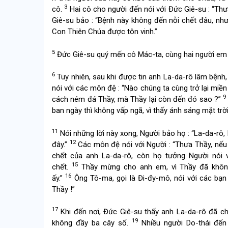
3
cô.
Hai cô cho người đến nói với Đức Giê-su : “Th
Giê-su bảo : “Bệnh này không đến nỗi chết đâu, như
Con Thiên Chúa được tôn vinh.”
5
Đức Giê-su quý mến cô Mác-ta, cùng hai người em l
6
Tuy nhiên, sau khi được tin anh La-da-rô lâm bệnh,
nói với các môn đệ : “Nào chúng ta cùng trở lại miền
9
cách ném đá Thầy, mà Thầy lại còn đến đó sao ?”
ban ngày thì không vấp ngã, vì thấy ánh sáng mặt trờ
11
Nói những lời này xong, Người bảo họ : “La-da-rô, 
12
đây.”
Các môn đệ nói với Người : “Thưa Thầy, nếu 
chết của anh La-da-rô, còn họ tưởng Người nói 
15
chết.
Thầy mừng cho anh em, vì Thầy đã không
16
ấy.”
Ông Tô-ma, gọi là Đi-đy-mô, nói với các bạn
Thầy !”
17
Khi đến nơi, Đức Giê-su thấy anh La-da-rô đã c
19
không đầy ba cây số.
Nhiều người Do-thái đến 