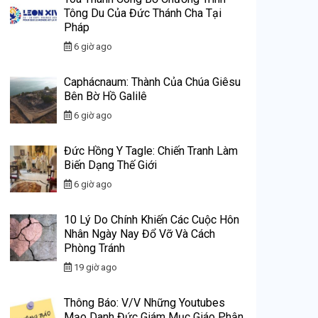
Tông Du Của Đức Thánh Cha Tại
Pháp
6 giờ ago
Caphácnaum: Thành Của Chúa Giêsu
Bên Bờ Hồ Galilê
6 giờ ago
Đức Hồng Y Tagle: Chiến Tranh Làm
Biến Dạng Thế Giới
6 giờ ago
10 Lý Do Chính Khiến Các Cuộc Hôn
Nhân Ngày Nay Đổ Vỡ Và Cách
Phòng Tránh
19 giờ ago
Thông Báo: V/v Những Youtubes
Mạo Danh Đức Giám Mục Giáo Phận