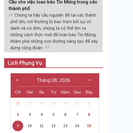
Cầu cho việc loan báo Tin Mừng trong các
thành phố
Chúng ta hãy cầu nguyện để tại các thành
phố lớn, nơi thường bị bao trùm bởi sự vô
danh và cô đơn, chúng ta có thể tìm ra
những cách thức mới để loan báo Tin Mừng,
khám phá những con đường sáng tạo để xây
dựng cộng đoàn.
Lịch Phụng Vụ
Tháng 08, 2026
CN
Hai
Ba
Tư
Năm
Sáu
Bảy
26
27
28
29
30
31
1
2
3
4
5
6
7
8
9
10
11
12
13
14
15