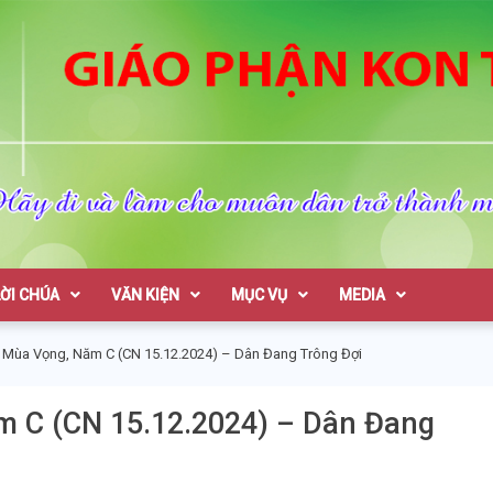
on Tum
LỜI CHÚA
VĂN KIỆN
MỤC VỤ
MEDIA
II Mùa Vọng, Năm C (CN 15.12.2024) – Dân Đang Trông Đợi
m C (CN 15.12.2024) – Dân Đang