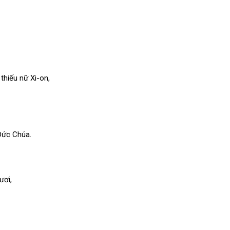
 thiếu nữ Xi-on,
Đức Chúa.
ươi,