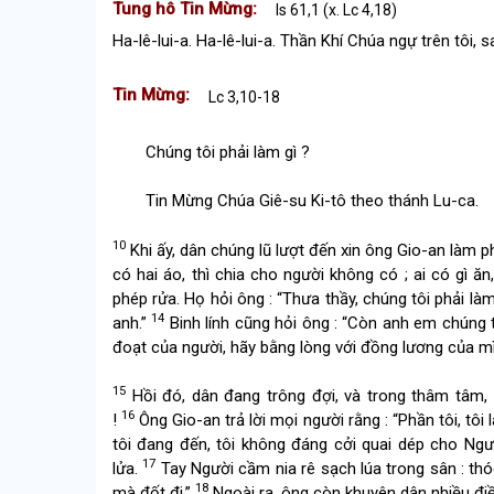
Tung hô Tin Mừng:
Is 61,1 (x. Lc 4,18)
Ha-lê-lui-a. Ha-lê-lui-a. Thần Khí Chúa ngự trên tôi, 
Tin Mừng:
Lc 3,10-18
Chúng tôi phải làm gì ?
Tin Mừng Chúa Giê-su Ki-tô theo thánh Lu-ca.
10
Khi ấy, dân chúng lũ lượt đến xin ông Gio-an làm ph
có hai áo, thì chia cho người không có ; ai có gì ăn
phép rửa. Họ hỏi ông : “Thưa thầy, chúng tôi phải làm
14
anh.”
Binh lính cũng hỏi ông : “Còn anh em chúng t
đoạt của người, hãy bằng lòng với đồng lương của mì
15
Hồi đó, dân đang trông đợi, và trong thâm tâm, a
16
!
Ông Gio-an trả lời mọi người rằng : “Phần tôi, 
tôi đang đến, tôi không đáng cởi quai dép cho N
17
lửa.
Tay Người cầm nia rê sạch lúa trong sân : thó
18
mà đốt đi.”
Ngoài ra, ông còn khuyên dân nhiều đi