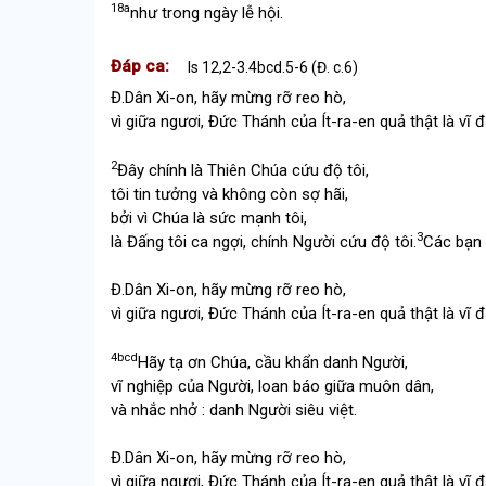
18a
như trong ngày lễ hội.
Đáp ca:
Is 12,2-3.4bcd.5-6 (Đ. c.6)
Đ.
Dân Xi-on, hãy mừng rỡ reo hò,
vì giữa ngươi, Đức Thánh của Ít-ra-en quả thật là vĩ đạ
2
Đây chính là Thiên Chúa cứu độ tôi,
tôi tin tưởng và không còn sợ hãi,
bởi vì Chúa là sức mạnh tôi,
3
là Đấng tôi ca ngợi, chính Người cứu độ tôi.
Các bạn 
Đ.
Dân Xi-on, hãy mừng rỡ reo hò,
vì giữa ngươi, Đức Thánh của Ít-ra-en quả thật là vĩ đạ
4bcd
Hãy tạ ơn Chúa, cầu khẩn danh Người,
vĩ nghiệp của Người, loan báo giữa muôn dân,
và nhắc nhở : danh Người siêu việt.
Đ.
Dân Xi-on, hãy mừng rỡ reo hò,
vì giữa ngươi, Đức Thánh của Ít-ra-en quả thật là vĩ đạ