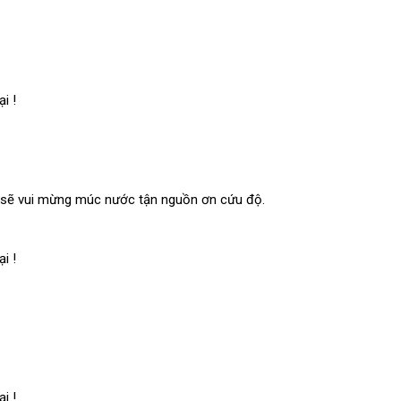
i !
sẽ vui mừng múc nước tận nguồn ơn cứu độ.
i !
i !