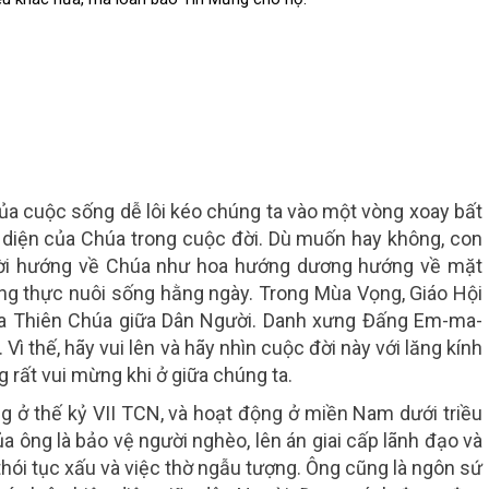
ủa cuộc sống dễ lôi kéo chúng ta vào một vòng xoay bất
n diện của Chúa trong cuộc đời. Dù muốn hay không, con
ười hướng về Chúa như hoa hướng dương hướng về mặt
ương thực nuôi sống hằng ngày. Trong Mùa Vọng, Giáo Hội
ủa Thiên Chúa giữa Dân Người. Danh xưng Đấng Em-ma-
ì thế, hãy vui lên và hãy nhìn cuộc đời này với lăng kính
g rất vui mừng khi ở giữa chúng ta.
ng ở thế kỷ VII TCN, và hoạt động ở miền Nam dưới triều
a ông là bảo vệ người nghèo, lên án giai cấp lãnh đạo và
hói tục xấu và việc thờ ngẫu tượng. Ông cũng là ngôn sứ