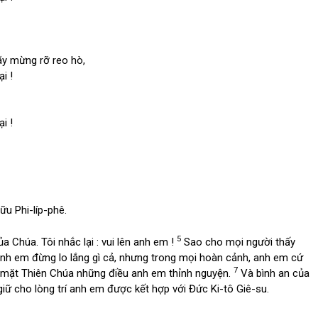
ãy mừng rỡ reo hò,
i !
i !
ữu Phi-líp-phê.
5
 Chúa. Tôi nhắc lại : vui lên anh em !
Sao cho mọi người thấy
h em đừng lo lắng gì cả, nhưng trong mọi hoàn cảnh, anh em cứ
7
ớc mặt Thiên Chúa những điều anh em thỉnh nguyện.
Và bình an của
 giữ cho lòng trí anh em được kết hợp với Đức Ki-tô Giê-su.