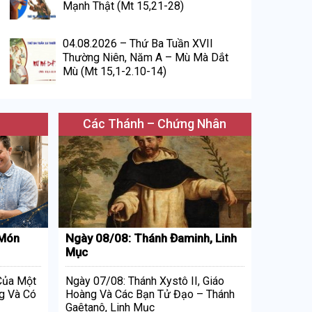
Mạnh Thật (Mt 15,21-28)
04.08.2026 – Thứ Ba Tuần XVII
Thường Niên, Năm A – Mù Mà Dắt
Mù (Mt 15,1-2.10-14)
Các Thánh – Chứng Nhân
 Món
Ngày 08/08: Thánh Đaminh, Linh
Mục
 Của Một
Ngày 07/08: Thánh Xystô II, Giáo
g Và Có
Hoàng Và Các Bạn Tử Đạo – Thánh
Gaêtanô, Linh Mục