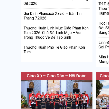
08.2026
Trí Tu
Theo 
Human
Gia Đình Phanxicô Xaviê – Bản Tin
Tháng 7.2026
Học H
Đời S
Thường Huấn Linh Mục Giáo Phận Kon
Bằng 
Tum 2026. Chủ Đề: Linh Mục – Vui
Trong Thuộc Về Để Tạo Sinh
Linh 
Gọi Ph
Thường Huấn Phó Tế Giáo Phận Kon
Tum
Mùa H
Mừng 
Giáo Xứ – Giáo Dân – Hội Đoàn
Giáo