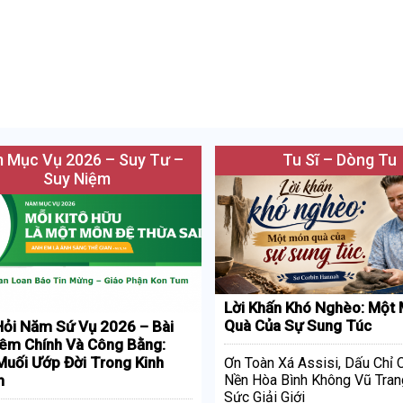
 Mục Vụ 2026 – Suy Tư –
Tu Sĩ – Dòng Tu
Suy Niệm
Lời Khấn Khó Nghèo: Một
Quà Của Sự Sung Túc
ỏi Năm Sứ Vụ 2026 – Bài
iêm Chính Và Công Bằng:
uối Ướp Đời Trong Kinh
Ơn Toàn Xá Assisi, Dấu Chỉ
h
Nền Hòa Bình Không Vũ Tran
Sức Giải Giới