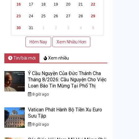
16
17
18
19
20
21
22
23
24
25
26
27
28
29
30
31
1
2
3
4
5
Hôm Nay
Xem Nhiều Hơn
Tin/bài mới
Xem nhiều
Ý Cầu Nguyện Của Đức Thánh Cha
Tháng 8/2026: Cầu Nguyện Cho Việc
Loan Báo Tin Mừng Tại Phố Thị
8 giờ ago
Vatican Phát Hành Bộ Tiền Xu Euro
Sưu Tập
8 giờ ago