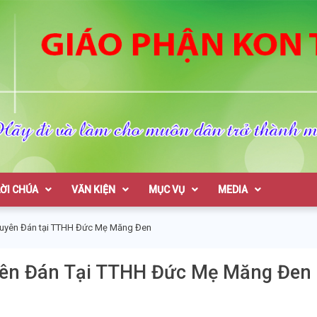
on Tum
LỜI CHÚA
VĂN KIỆN
MỤC VỤ
MEDIA
guyên Đán tại TTHH Đức Mẹ Măng Đen
yên Đán Tại TTHH Đức Mẹ Măng Đen