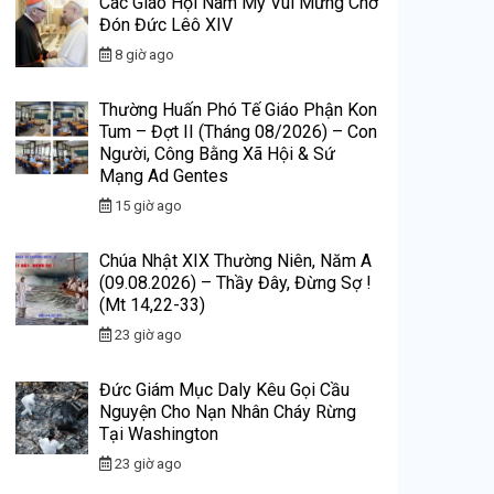
Các Giáo Hội Nam Mỹ Vui Mừng Chờ
Đón Đức Lêô XIV
8 giờ ago
Thường Huấn Phó Tế Giáo Phận Kon
Tum – Đợt II (Tháng 08/2026) – Con
Người, Công Bằng Xã Hội & Sứ
Mạng Ad Gentes
15 giờ ago
Chúa Nhật XIX Thường Niên, Năm A
(09.08.2026) – Thầy Đây, Đừng Sợ !
(Mt 14,22-33)
23 giờ ago
Đức Giám Mục Daly Kêu Gọi Cầu
Nguyện Cho Nạn Nhân Cháy Rừng
Tại Washington
23 giờ ago