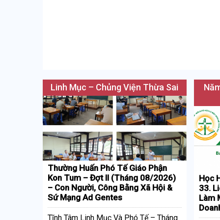
Linh Mục – Chủng Viện Thừa Sai
Năm
Thường Huấn Phó Tế Giáo Phận
Kon Tum – Đợt II (Tháng 08/2026)
Học H
– Con Người, Công Bằng Xã Hội &
33. L
Sứ Mạng Ad Gentes
Làm M
Doan
Tĩnh Tâm Linh Mục Và Phó Tế – Tháng