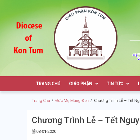
Skip
Skip
to
to
navigation
content
Giáo Phận K
TRANG CHỦ
GIÁO PHẬN
TIN TỨC
Trang Chủ
Đức Mẹ Măng Đen
Chương Trình Lễ – Tết N
Chương Trình Lễ – Tết Ngu
08-01-2020