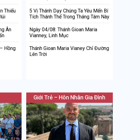
n Thiếu
5 Vị Thánh Dạy Chúng Ta Yêu Mến Bí
lúi
Tích Thánh Thể Trong Tháng Tám Này
ng Ân
Ngày 04/08: Thánh Gioan Maria
ấn
Vianney, Linh Mục
 – Hồng
Thánh Gioan Maria Vianey Chỉ Đường
Lên Trời
Giới Trẻ – Hôn Nhân Gia Đình