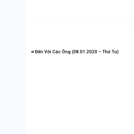
Điều
Đến Với Các Ông (08.01.2020 – Thứ Tư)
hướng
bài
viết