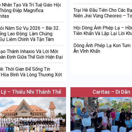
ệ Nhân Tạo Và Trí Tuệ Giáo Hội
Trại Hè Đầu Tiên Cho Các Bạ
Thông Điệp Magnifica
Niên Jrai Vùng Cheoreo – Tơ
itas
Hội Dòng Ảnh Phép Lạ – Hồ
ỏi Năm Sứ Vụ 2026 – Bài 32.
Tiên Khấn Và Lặp Lại Lời Kh
ống Lao Động: Làm Chứng
Sự Liêm Chính Và Tận Tâm
Dòng Ảnh Phép Lạ Kon Tum
Ân Vĩnh Khấn
Đạo Thánh Inhaxio Và Lời Mời
ân Định Giữa Thế Giới Hiện Đại
è: Thời Gian Để Sống Tin
Hòa Bình Và Lòng Thương Xót
 Lý – Thiếu Nhi Thánh Thể
Caritas – Di Dân