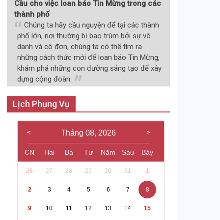
Cầu cho việc loan báo Tin Mừng trong các
thành phố
Chúng ta hãy cầu nguyện để tại các thành
phố lớn, nơi thường bị bao trùm bởi sự vô
danh và cô đơn, chúng ta có thể tìm ra
những cách thức mới để loan báo Tin Mừng,
khám phá những con đường sáng tạo để xây
dựng cộng đoàn.
Lịch Phụng Vụ
Tháng 08, 2026
CN
Hai
Ba
Tư
Năm
Sáu
Bảy
26
27
28
29
30
31
1
2
3
4
5
6
7
8
9
10
11
12
13
14
15