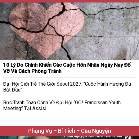
10 Lý Do Chính Khiến Các Cuộc Hôn Nhân Ngày Nay Đổ
Vỡ Và Cách Phòng Tránh
Đại Hội Giới Trẻ Thế Giới Seoul 2027: “Cuộc Hành Hương Đã
Bắt Đầu”
Bức Tranh Toàn Cảnh Về Đại Hội “GO! Franciscan Youth
Meeting” Tại Assisi
Phụng Vụ – Bí Tích – Cầu Nguyện