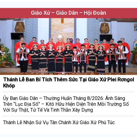
Giáo Xứ – Giáo Dân – Hội Đoàn
Thánh Lễ Ban Bí Tích Thêm Sức Tại Giáo Xứ Plei Rơngol
Khóp
Ủy Ban Giáo Dân – Thường Huấn Tháng 8/2026: Ánh Sáng
Trên “Lục Địa Số” – Kitô Hữu Hiện Diện Trên Môi Trường Số
Với Sự Thật, Tử Tế Và Tinh Thần Xây Dựng
Thánh Lễ Nhận Sứ Vụ Tân Chánh Xứ Giáo Xứ Phú Túc