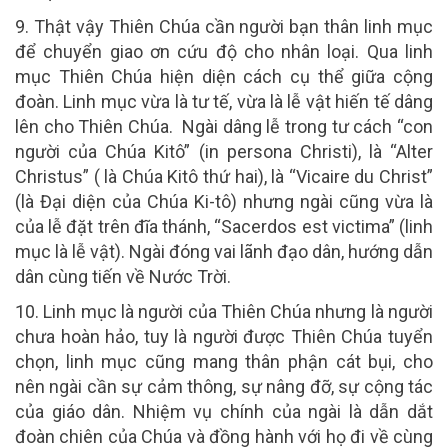
9. Thật vậy Thiên Chúa cần người
bạn thân linh mục
để chuyển giao ơn cứu độ cho nhân loại. Qua linh
mục Thiên Chúa hiện diện cách cụ thể giữa cộng
đoàn. Linh mục vừa là tư tế, vừa là lễ vật hiến tế dâng
lên cho Thiên Chúa. Ngài dâng lễ trong tư cách “con
người của Chúa Kitô” (in persona Christi), là “Alter
Christus” ( là Chúa Kitô thứ hai), là “Vicaire du Christ”
(là Đại diện của Chúa Ki-tô) nhưng ngài cũng vừa là
của lễ đặt trên đĩa thánh, “Sacerdos est victima” (linh
mục là lễ vật). Ngài đóng vai lãnh đạo dân, hướng dẫn
dân cùng tiến về Nước Trời.
10. Linh mục là người của Thiên Chúa
nhưng là người
chưa hoàn hảo, tuy là người được Thiên Chúa tuyển
chọn, linh mục cũng mang thân phận cát bụi, cho
nên ngài cần sự cảm thông, sự nâng đỡ, sự cộng tác
của giáo dân. Nhiệm vụ chính của ngài là dẫn dắt
đoàn chiên của Chúa và đồng hành với họ đi về cùng