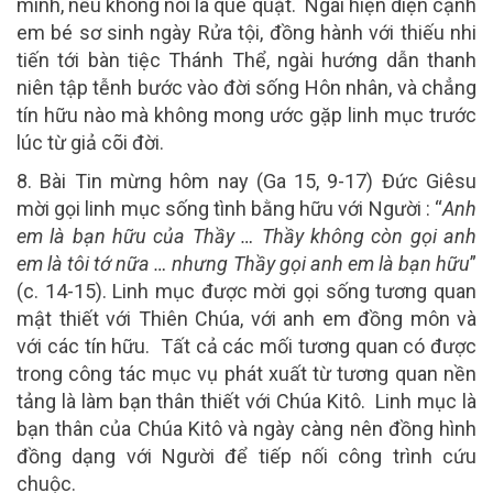
mình, nếu không nói là què quặt. Ngài hiện diện cạnh
em bé sơ sinh ngày Rửa tội, đồng hành với thiếu nhi
tiến tới bàn tiệc Thánh Thể, ngài hướng dẫn thanh
niên tập tễnh bước vào đời sống Hôn nhân, và chẳng
tín hữu nào mà không mong ước gặp linh mục trước
lúc từ giả cõi đời.
8. Bài Tin mừng hôm nay
(Ga 15, 9-17) Đức Giêsu
mời gọi linh mục sống tình bằng hữu với Người : “
Anh
em là bạn hữu của Thầy … Thầy không còn gọi anh
em là tôi tớ nữa … nhưng Thầy gọi anh em là bạn hữu
”
(c. 14-15). Linh mục được mời gọi sống tương quan
mật thiết với Thiên Chúa, với anh em đồng môn và
với các tín hữu. Tất cả các mối tương quan có được
trong công tác mục vụ phát xuất từ tương quan nền
tảng là làm bạn thân thiết với Chúa Kitô. Linh mục là
bạn thân của Chúa Kitô và ngày càng nên đồng hình
đồng dạng với Người để tiếp nối công trình cứu
chuộc.