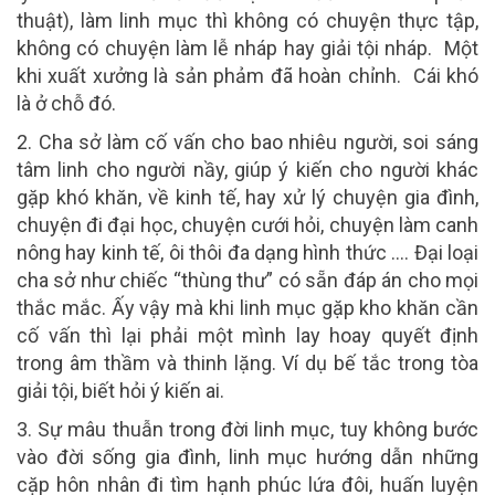
thuật), làm linh mục thì không có chuyện thực tập,
không có chuyện làm lễ nháp hay giải tội nháp. Một
khi xuất xưởng là sản phảm đã hoàn chỉnh. Cái khó
là ở chỗ đó.
2. Cha sở làm cố vấn cho bao nhiêu người
, soi sáng
tâm linh cho người nầy, giúp ý kiến cho người khác
gặp khó khăn, về kinh tế, hay xử lý chuyện gia đình,
chuyện đi đại học, chuyện cưới hỏi, chuyện làm canh
nông hay kinh tế, ôi thôi đa dạng hình thức …. Đại loại
cha sở như chiếc “thùng thư” có sẵn đáp án cho mọi
thắc mắc. Ấy vậy mà khi linh mục gặp kho khăn cần
cố vấn thì lại phải một mình lay hoay quyết định
trong âm thầm và thinh lặng. Ví dụ bế tắc trong tòa
giải tội, biết hỏi ý kiến ai.
3. Sự mâu thuẫn trong đời linh mục
, tuy không bước
vào đời sống gia đình, linh mục hướng dẫn những
cặp hôn nhân đi tìm hạnh phúc lứa đôi, huấn luyện