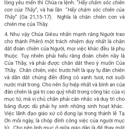
lòng yêu mến thì Chúa ra lệnh: “
Hãy chăm sóc chiên
con
của Thầy
”, và hai lần “
Hãy chăm sóc chiên của
Thầy
” (Ga 21,15-17). Nghĩa là chăn chiên con và
chiên mẹ của Thầy.
4. Như vậy Chúa Giêsu nhấn mạnh rằng
Người trao
cho thánh Phêrô một trách nhiệm duy nhất là chăn
dắt đoàn chiên của Người, mọi việc khác đều là phụ
thuộc. Tuy nhiên phải hiểu rằng đoàn chiên nầy là
Của Thầy, và phải được chăn dắt theo ý muốn Của
Thầy. Chăn chiên, việc trước hết là quy tụ đàn chiên
và dẫn dắt chúng đến đồng cỏ xanh tươi, nơi suối
nước mát trong. Cho nên Sự hiệp nhất và bình an của
đàn chiên là giá trị cao quý nhất trong công tác của vị
mục tử, mà vị chủ chăn phải cân nhắc và duy trì cho
bằng được dù phải hy sinh những sinh hoạt khác.
Việc lãnh đạo giáo xứ cô đọng lại trong thánh lễ Tạ
Ơn mỗi ngày, là chóp đỉnh công việc của người mục
tử. Cho nên linh mục ở giữa giáo dân là để thay mặt