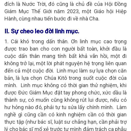
đích là Nước Trời, đó cũng là chủ đề của Hội Đồng
Giám Mục Thế Giới năm 2023, một Giáo hội Hiệp
Hành, cùng nhau tiến bước đi về nhà Cha.
II. Sự cheo leo đời linh mục.
1.
Cái khó trong dấn thân
. Ơn linh mục cao trọng
được trao ban cho con người bất toàn, khởi đầu là
cuộc dấn thân mang tính bất khả vãn hồi, một đi
không trở lại, một lời phát nguyện hệ trọng liên quan
đến cả một cuộc đời. Linh mục làm sự lựa chọn căn
bản, là lựa chọn Chúa Kitô trong suốt cuộc đời của
mình. Linh mục không có thời gian thử nghiệm, khi
được Đức Giám Mục đặt tay phong chức, xức dầu là
thành sự, có muốn cũng không rút lui được, nếu có
hư hỏng nào đó, phải tự tu sửa lấy chính mình. Làm
nghề gì cũng cần có kinh nghiệm cần có thời gian
thực tập (như bác sĩ, luật sư chẳng hạn, cần phải trợ
lý cho bác sĩ mổ xẻ trước tự mình đảm trách ca phẫu