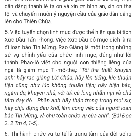
dân dâng thánh lễ tạ ơn và xin ơn bình an, xin ơn tha
tội và chuyển muôn ý nguyện cầu của giáo dân dâng
lên cho Thiên Chúa.
5. Việc tuyển chọn linh mục
được thể hiện qua bí tích
Xức Dầu Tấn Phong. Việc Xức Dầu có mục đích là ra
đi loan báo Tin Mừng. Rao Giảng là một trong những
sứ vụ chính yếu của chức linh mục, đúng như lời
thánh Phao-lô viết cho người con thiêng liêng của
ngài là giám mục Ti-mô-thê,: “
Tôi tha thiết khuyên
anh: hãy rao giảng Lời Chúa, hãy lên tiếng, lúc thuận
tiện cũng như lúc không thuận tiện; hãy biện bác,
ngăm đe, khuyên nhủ, với tất cả lòng nhẫn nại và chủ
tâm dạy dỗ… Phần anh hãy thận trọng trong mọi sự,
hãy chịu đựng đau khổ, làm công việc của người loan
báo Tin Mừng, và chu toàn chức vụ của anh”. (Bài Đọc
2. 2 Tm 4, 1-5).
6. Thi hành chức vụ tư tế
là trung tâm của đời sống