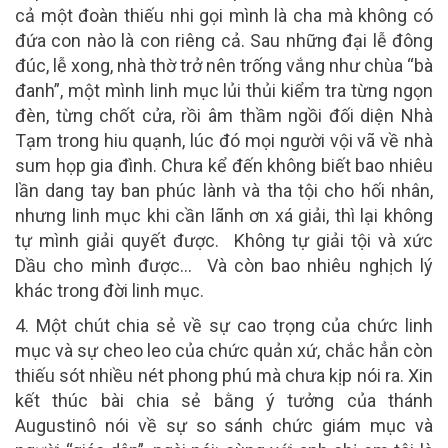
cả một đoàn thiếu nhi gọi mình là cha mà không có
đứa con nào là con riêng cả. Sau những đại lễ đông
đúc, lễ xong, nhà thờ trở nên trống vắng như chùa “bà
đanh”, một mình linh mục lủi thủi kiểm tra từng ngọn
đèn, từng chốt cửa, rồi âm thầm ngồi đối diện Nhà
Tạm trong hiu quạnh, lúc đó mọi người vội vã về nhà
sum họp gia đình. Chưa kể đến không biết bao nhiêu
lần dang tay ban phúc lành và tha tội cho hối nhân,
nhưng linh mục khi cần lãnh ơn xá giải, thì lại không
tự mình giải quyết được. Không tự giải tội và xức
Dầu cho mình được… Và còn bao nhiêu nghịch lý
khác trong đời linh mục.
4. Một chút chia sẻ về sự cao trọng của chức linh
mục
và sự cheo leo
của chức quản xứ, chắc hẳn còn
thiếu sót nhiều nét phong phú mà chưa kịp nói ra. Xin
kết thúc bài chia sẻ bằng ý tưởng của thánh
Augustinô nói về sự so sánh chức giám mục và