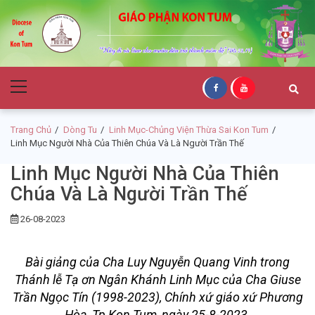
Skip
Skip
to
to
navigation
content
Giáo Phận Kon
Primary
Tum
Menu
Trang Chủ
Dòng Tu
Linh Mục-Chủng Viện Thừa Sai Kon Tum
Linh Mục Người Nhà Của Thiên Chúa Và Là Người Trần Thế
Linh Mục Người Nhà Của Thiên
Chúa Và Là Người Trần Thế
26-08-2023
Bài giảng của Cha Luy Nguyễn Quang Vinh trong
Thánh lễ Tạ ơn Ngân Khánh Linh Mục của Cha Giuse
Trần Ngọc Tín (1998-2023), Chính xứ giáo xứ Phương
Hòa, Tp Kon Tum, ngày 25-8-2023.