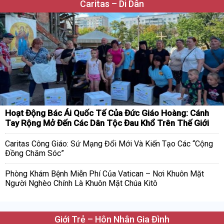
Caritas – Di Dân
Hoạt Động Bác Ái Quốc Tế Của Đức Giáo Hoàng: Cánh
Tay Rộng Mở Đến Các Dân Tộc Đau Khổ Trên Thế Giới
Caritas Công Giáo: Sứ Mạng Đổi Mới Và Kiến Tạo Các “Cộng
Đồng Chăm Sóc”
Phòng Khám Bệnh Miễn Phí Của Vatican – Nơi Khuôn Mặt
Người Nghèo Chính Là Khuôn Mặt Chúa Kitô
Giới Trẻ – Hôn Nhân Gia Đình