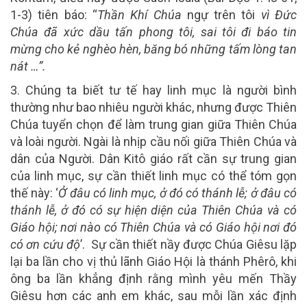
1-3) tiên báo: “
Thần Khí Chúa
ngự trên tôi
vì Đức
Chúa đã xức dầu tấn phong tôi, sai tôi đi báo tin
mừng cho kẻ nghèo hèn, băng bó những tấm lòng tan
nát …”.
3. Chúng ta biết tư tế hay linh mục
là người bình
thường như bao nhiêu người khác, nhưng được Thiên
Chúa tuyển chọn để làm trung gian giữa Thiên Chúa
và loài người. Ngài là nhịp cầu nối giữa Thiên Chúa và
dân của Người. Dân Kitô giáo rất cần sự trung gian
của linh mục, sự cần thiết linh mục có thể tóm gọn
thế này: ‘
Ở đâu có linh mục, ở đó có thánh lễ; ở đâu có
thánh lễ, ở đó có sự hiện diện của Thiên Chúa và có
Giáo hội; nơi nào có Thiên Chúa và có Giáo hội nơi đó
có ơn cứu độ
’. Sự cần thiết nầy được Chúa Giêsu lặp
lại ba lần cho vị thủ lãnh Giáo Hội là thánh Phêrô, khi
ông ba lần khẳng định rằng mình yêu mến Thầy
Giêsu hơn các anh em khác, sau mỗi lần xác định