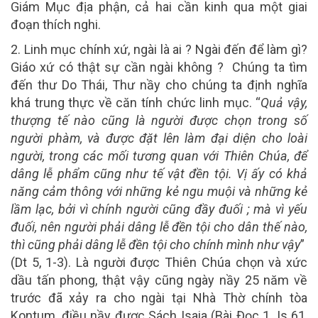
Giám Mục địa phận, cả hai cần kinh qua một giai
đoạn thích nghi.
2. Linh mục chính xứ, ngài là ai ?
Ngài đến để làm gì?
Giáo xứ có thật sự cần ngài không ? Chúng ta tìm
đến thư Do Thái, Thư nầy cho chúng ta định nghĩa
khá trung thực về căn tính chức linh mục. “
Quả vậy,
thượng tế nào cũng là người được chọn trong số
người phàm, và được đặt lên làm đại diện cho loài
người, trong các mối tương quan với Thiên Chúa, để
dâng lễ phẩm cũng như tế vật đền tội. Vị ấy có khả
năng cảm thông với những kẻ ngu muội và những kẻ
lầm lạc, bởi vì chính người cũng đầy đuối ; mà vì yếu
đuối, nên người phải dâng lễ đền tội cho dân thế nào,
thì cũng phải dâng lễ đền tội cho chính mình như vậy
”
(Dt 5, 1-3). Là người được Thiên Chúa chọn và xức
dầu tấn phong, thật vậy cũng ngày nầy 25 năm về
trước đã xảy ra cho ngài tại Nhà Thờ chính tòa
Kontum, điều nầy được Sách Isaia (Bài Đọc 1. Is 61,