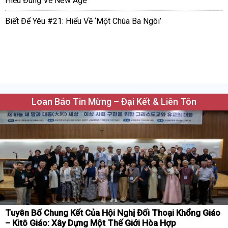
Hiểu Đúng Về New Age
Biết Để Yêu #21: Hiểu Về ‘Một Chúa Ba Ngôi’
Loan Báo Tin Mừng – Đại Kết & Liên Tôn
Tuyên Bố Chung Kết Của Hội Nghị Đối Thoại Khổng Giáo
– Kitô Giáo: Xây Dựng Một Thế Giới Hòa Hợp