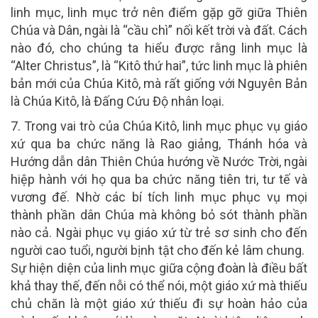
linh mục, linh mục trở nên điểm gặp gỡ giữa Thiên
Chúa và Dân, ngài là “cầu chì” nối kết trời và đất. Cách
nào đó, cho chúng ta hiểu được rằng linh mục là
“Alter Christus”, là “Kitô thứ hai”, tức linh mục là phiên
bản mới của Chúa Kitô, mà rất giống với Nguyên Bản
là Chúa Kitô, là Đấng Cứu Độ nhân loại.
7. Trong vai trò của Chúa Kitô
, linh mục phục vụ giáo
xứ qua ba chức năng là Rao giảng, Thánh hóa và
Hướng dẫn dân Thiên Chúa hướng về Nước Trời, ngài
hiệp hành với họ qua ba chức năng tiên tri, tư tế và
vương đế. Nhờ các bí tích linh mục phục vụ mọi
thành phần dân Chúa mà không bỏ sót thành phần
nào cả. Ngài phục vụ giáo xứ từ trẻ sơ sinh cho đến
người cao tuổi, người bịnh tật cho đến kẻ lâm chung.
Sự hiện diện của linh mục giữa cộng đoàn là điều bất
khả thay thế, đến nỗi có thể nói, một giáo xứ mà thiếu
chủ chăn là một giáo xứ thiếu đi sự hoàn hảo của