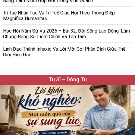
Bằng: Làm Muối Ướp Đời Trong Kinh Doanh
Trí Tuệ Nhân Tạo Và Trí Tuệ Giáo Hội Theo Thông Điệp
Magnifica Humanitas
Học Hỏi Năm Sứ Vụ 2026 – Bài 32. Đời Sống Lao Động: Làm
Chứng Bằng Sự Liêm Chính Và Tận Tâm
Linh Đạo Thánh Inhaxio Và Lời Mời Gọi Phân Định Giữa Thế
Giới Hiện Đại
Tu Sĩ – Dòng Tu