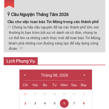
Ý Cầu Nguyện Tháng Tám 2026
Cầu cho việc loan báo Tin Mừng trong các thành phố
Chúng ta hãy cầu nguyện để tại các thành phố lớn, nơi
thường bị bao trùm bởi sự vô danh và cô đơn, chúng ta
có thể tìm ra những cách thức mới để loan báo Tin Mừng,
khám phá những con đường sáng tạo để xây dựng cộng
đoàn.
Lịch Phụng Vụ
Tháng 08, 2026
CN
Hai
Ba
Tư
Năm
Sáu
Bảy
26
27
28
29
30
31
1
2
3
4
5
6
7
8