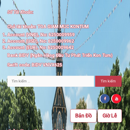
Số Tài Khoản
:
Chủ tài khoản:
TOA GIAM MUC KONTUM
Account (VNĐ), No: 6250009959
Account (USD), No: 6250009962
Account (EUR), No: 6250009642
Bank BIDV (Ngân Hàng Đầu Tư Phát Triển Kon Tum)
Swift code:
BIDV VNVX625
Tìm
kiếm
cho:
Bản Đồ
Giờ Lễ