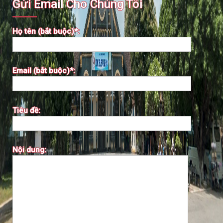
Gửi Email Cho Chúng Tôi
Họ tên (bắt buộc)*:
Email (bắt buộc)*:
Tiêu đề:
Nội dung: