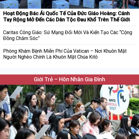
Hoạt Động Bác Ái Quốc Tế Của Đức Giáo Hoàng: Cánh
Tay Rộng Mở Đến Các Dân Tộc Đau Khổ Trên Thế Giới
Caritas Công Giáo: Sứ Mạng Đổi Mới Và Kiến Tạo Các “Cộng
Đồng Chăm Sóc”
Phòng Khám Bệnh Miễn Phí Của Vatican – Nơi Khuôn Mặt
Người Nghèo Chính Là Khuôn Mặt Chúa Kitô
Giới Trẻ – Hôn Nhân Gia Đình