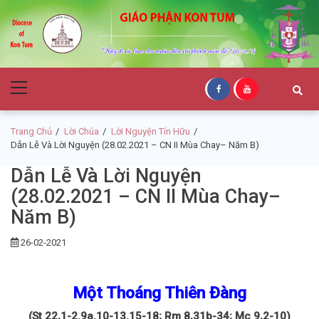
Skip
Skip
to
to
navigation
content
Giáo Phận Kon
Primary
Tum
Menu
Trang Chủ
Lời Chúa
Lời Nguyện Tín Hữu
Dẫn Lễ Và Lời Nguyện (28.02.2021 – CN II Mùa Chay– Năm B)
Dẫn Lễ Và Lời Nguyện
(28.02.2021 – CN II Mùa Chay–
Năm B)
26-02-2021
Một Thoáng Thiên Đàng
(St 22,1-2.9a.10-13.15-18; Rm 8,31b-34; Mc 9,2-10)