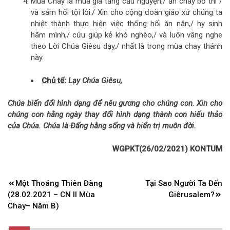
Mùa Chay là mùa gia tăng cầu nguyện,/ ăn chay bố thí /
và sám hối tội lỗi./ Xin cho cộng đoàn giáo xứ chúng ta
nhiệt thành thực hiện việc thống hối ăn năn,/ hy sinh
hãm mình,/ cứu giúp kẻ khó nghèo,/ và luôn vâng nghe
theo Lời Chúa Giêsu dạy,/ nhất là trong mùa chay thánh
này.
Chủ tế:
Lạy Chúa Giêsu,
Chúa biến đổi hình dạng để nêu gương cho chúng con. Xin cho
chúng con hằng ngày thay đổi hình dạng thành con hiếu thảo
của Chúa. Chúa là Đấng hằng sống và hiển trị muôn đời.
WGPKT(26/02/2021) KONTUM
Điều
Một Thoáng Thiên Đàng
Tại Sao Người Ta Đến
hướng
(28.02.2021 – CN II Mùa
Giêrusalem?
bài
Chay– Năm B)
viết