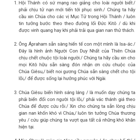
Hội Thánh có sứ mạng rao giảng cho loài người biết:/
phải chịu tử nạn mới tiến tới phục sinh./ Chúng ta hãy
cầu xin Chúa cho các vị Mục Tử trong Hội Thánh / luôn
tin tưởng bước theo theo đường lối Đức Kitô / dù khi
được vinh quang hay khi phải trải qua gian nan thử thách.
Ông Ápraham sẵn sàng hiến tế con một mình là Isa-ác./
Đây là hình ảnh Người Con Duy Nhất của Thiên Chúa
chịu chết chuộc tội loài người./ Chúng ta hãy cầu xin cho
mọi Kitô hữu sẵn sàng đón nhận ơn cứu chuộc của
Chúa Giêsu,/ biết noi gương Chúa sẵn sàng chết cho tội
lỗi,/ để được sống lại hưởng phúc với Ngài.
Chúa Giêsu biến hình sáng láng / là muốn dạy chúng ta
phải biến đổi con người tội lỗi,/ phải vác thánh giá theo
Chúa để được cứu rỗi./ Xin cho chúng ta sẵn lòng chịu
gian nan khốn khó vì Chúa,/ luôn tin tưởng Chúa thương
yêu / cứu giúp chúng ta vượt qua tất cả những khó khăn
hiện tại.