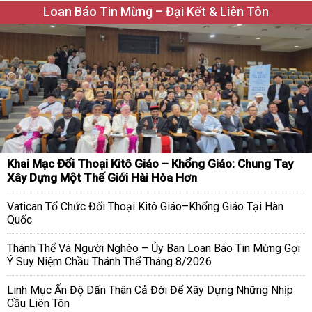
Loan Báo Tin Mừng – Đại Kết & Liên Tôn
Khai Mạc Đối Thoại Kitô Giáo – Khổng Giáo: Chung Tay
Xây Dựng Một Thế Giới Hài Hòa Hơn
Vatican Tổ Chức Đối Thoại Kitô Giáo–Khổng Giáo Tại Hàn
Quốc
Thánh Thể Và Người Nghèo – Ủy Ban Loan Báo Tin Mừng Gợi
Ý Suy Niệm Chầu Thánh Thể Tháng 8/2026
Linh Mục Ấn Độ Dấn Thân Cả Đời Để Xây Dựng Những Nhịp
Cầu Liên Tôn