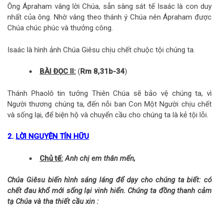
Ông Ápraham vâng lời Chúa, sẵn sàng sát tế Isaác là con duy
nhất của ông. Nhờ vâng theo thánh ý Chúa nên Ápraham được
Chúa chúc phúc và thưởng công.
Isaác là hình ảnh Chúa Giêsu chịu chết chuộc tội chúng ta.
BÀI ĐỌC II:
(
Rm 8,31b-34
)
Thánh Phaolô tin tưởng Thiên Chúa sẽ bảo vệ chúng ta, vì
Người thương chúng ta, đến nỗi ban Con Một Người chịu chết
và sống lại, để biện hộ và chuyển cầu cho chúng ta là kẻ tội lỗi.
2.
LỜI NGUYỆN TÍN HỮU
Chủ tế:
Anh chị em thân mến,
Chúa Giêsu biến hình sáng láng để dạy cho chúng ta biết: có
chết đau khổ mới sống lại vinh hiển. Chúng ta đồng thanh cảm
tạ Chúa và tha thiết cầu xin :