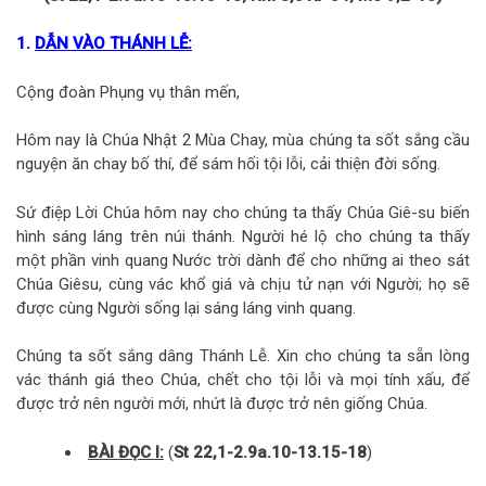
1.
DẪN VÀO THÁNH LỄ:
Cộng đoàn Phụng vụ thân mến,
Hôm nay là Chúa Nhật 2 Mùa Chay, mùa chúng ta sốt sắng cầu
nguyện ăn chay bố thí, để sám hối tội lỗi, cải thiện đời sống.
Sứ điệp Lời Chúa hôm nay cho chúng ta thấy Chúa Giê-su biến
hình sáng láng trên núi thánh. Người hé lộ cho chúng ta thấy
một phần vinh quang Nước trời dành để cho những ai theo sát
Chúa Giêsu, cùng vác khổ giá và chịu tử nạn với Người; họ sẽ
được cùng Người sống lại sáng láng vinh quang.
Chúng ta sốt sắng dâng Thánh Lễ. Xin cho chúng ta sẵn lòng
vác thánh giá theo Chúa, chết cho tội lỗi và mọi tính xấu, để
được trở nên người mới, nhứt là được trở nên giống Chúa.
BÀI ĐỌC I:
(
St 22,1-2.9a.10-13.15-18
)