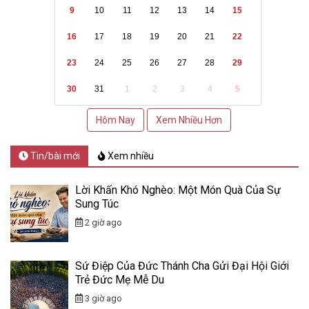
9
10
11
12
13
14
15
16
17
18
19
20
21
22
23
24
25
26
27
28
29
30
31
1
2
3
4
5
Hôm Nay
Xem Nhiều Hơn
Tin/bài mới
Xem nhiều
Lời Khấn Khó Nghèo: Một Món Quà Của Sự
Sung Túc
2 giờ ago
Sứ Điệp Của Đức Thánh Cha Gửi Đại Hội Giới
Trẻ Đức Mẹ Mễ Du
3 giờ ago