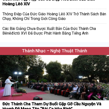
Hoàng Lêô XIV
Thông Điệp Của Đức Giáo Hoàng Lêô XIV Trở Thành Sách Bán
Chạy, Không Chỉ Trong Giới Công Giáo
Các Bài Giảng Chưa Được Xuất Bản Của Đức Thánh Cha
Bênêđíctô XVI Đã Được Phát Hành Bằng Tiếng Anh
Thánh Nhạc – Nghệ Thuật Thánh
Đức Thánh Cha Tham Dự Buổi Gặp Gỡ Cầu Nguyện Và
Huynh Đệ Mang Tên “Bài Ca Hòa Bình”