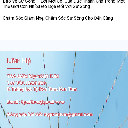
Bảo Vệ Sự Sống – Lời Mời Gọi Của Đức Thánh Cha Trong Một
Thế Giới Còn Nhiều Đe Dọa Đối Với Sự Sống
Chăm Sóc Giảm Nhẹ: Chăm Sóc Sự Sống Cho Đến Cùng
Liên Hệ
TÒA GIÁM MỤC KON TUM
146 Trần Hưng Đạo
P. Thắng Lợi, Tp Kon Tum, Kon Tum
Email :
tgmktum@gmail.com
Đóng góp bài viết:
ttgpkontum@gmail.com