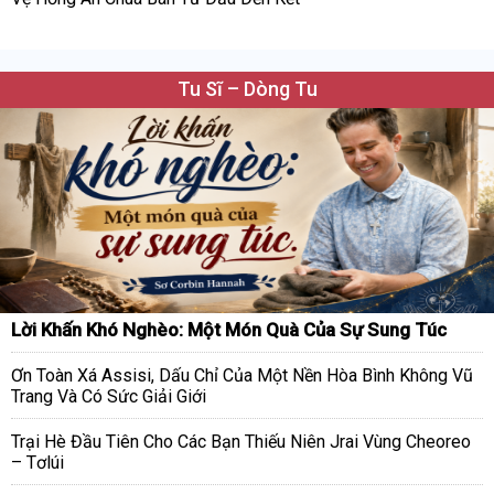
Tu Sĩ – Dòng Tu
Lời Khấn Khó Nghèo: Một Món Quà Của Sự Sung Túc
Ơn Toàn Xá Assisi, Dấu Chỉ Của Một Nền Hòa Bình Không Vũ
Trang Và Có Sức Giải Giới
Trại Hè Đầu Tiên Cho Các Bạn Thiếu Niên Jrai Vùng Cheoreo
– Tơlúi