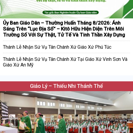
Ủy Ban Giáo Dân – Thường Huấn Tháng 8/2026: Ánh
Sáng Trên “Lục Địa Số” – Kitô Hữu Hiện Diện Trên Môi
Trường Số Với Sự Thật, Tử Tế Và Tinh Thần Xây Dựng
Thánh Lễ Nhận Sứ Vụ Tân Chánh Xứ Giáo Xứ Phú Túc
Thánh Lễ Nhận Sứ Vụ Tân Chánh Xứ Tại Giáo Xứ Vinh Sơn Và
Giáo Xứ An Mỹ
Giáo Lý – Thiếu Nhi Thánh Thể