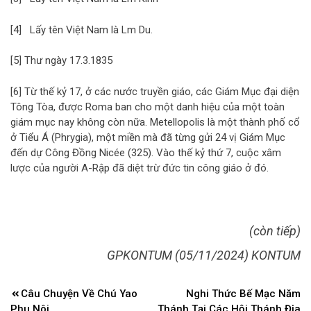
[4] Lấy tên Việt Nam là Lm Du.
[5] Thư ngày 17.3.1835
[6] Từ thế kỷ 17, ở các nước truyền giáo, các Giám Mục đại diện
Tông Tòa, được Roma ban cho một danh hiệu của một toàn
giám mục nay không còn nữa. Metellopolis là một thành phố cổ
ở Tiểu Á (Phrygia), một miền mà đã từng gửi 24 vị Giám Mục
đến dự Công Đồng Nicée (325). Vào thế kỷ thứ 7, cuộc xâm
lược của người A-Rập đã diệt trừ đức tin công giáo ở đó.
(còn tiếp)
GPKONTUM (05/11/2024) KONTUM
Điều
Câu Chuyện Về Chú Yao
Nghi Thức Bế Mạc Năm
hướng
Phu Nôi
Thánh Tại Các Hội Thánh Địa