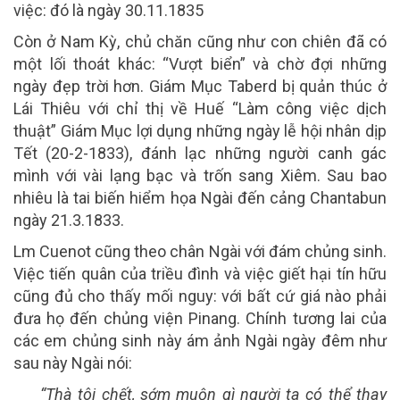
việc: đó là ngày 30.11.1835
Còn ở Nam Kỳ, chủ chăn cũng như con chiên đã có
một lối thoát khác: “Vượt biển” và chờ đợi những
ngày đẹp trời hơn. Giám Mục Taberd bị quản thúc ở
Lái Thiêu với chỉ thị về Huế “Làm công việc dịch
thuật” Giám Mục lợi dụng những ngày lễ hội nhân dịp
Tết (20-2-1833), đánh lạc những người canh gác
mình với vài lạng bạc và trốn sang Xiêm. Sau bao
nhiêu là tai biến hiểm họa Ngài đến cảng Chantabun
ngày 21.3.1833.
Lm Cuenot cũng theo chân Ngài với đám chủng sinh.
Việc tiến quân của triều đình và việc giết hại tín hữu
cũng đủ cho thấy mối nguy: với bất cứ giá nào phải
đưa họ đến chủng viện Pinang. Chính tương lai của
các em chủng sinh này ám ảnh Ngài ngày đêm như
sau này Ngài nói:
“Thà tôi chết, sớm muộn gì người ta có thể thay