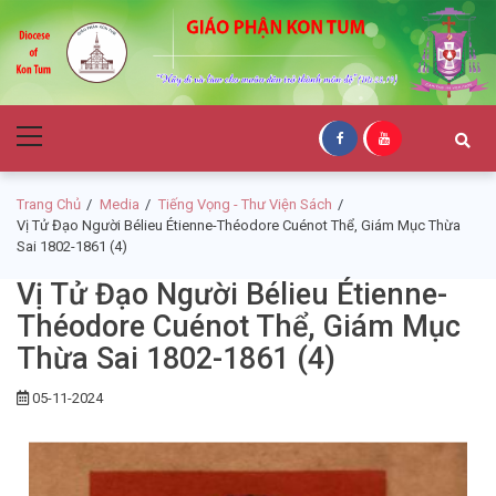
Skip
Skip
to
to
navigation
content
Giáo Phận Kon
Primary
Tum
Menu
Trang Chủ
Media
Tiếng Vọng - Thư Viện Sách
Vị Tử Đạo Người Bélieu Étienne-Théodore Cuénot Thể, Giám Mục Thừa
Sai 1802-1861 (4)
Vị Tử Đạo Người Bélieu Étienne-
Théodore Cuénot Thể, Giám Mục
Thừa Sai 1802-1861 (4)
05-11-2024