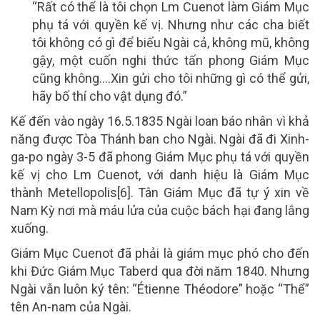
“Rất có thể là tôi chọn Lm Cuenot làm Giám Mục
phụ tá với quyền kế vị. Nhưng như các cha biết
tôi không có gì để biếu Ngài cả, không mũ, không
gậy, một cuốn nghi thức tấn phong Giám Mục
cũng không….Xin gửi cho tôi những gì có thể gửi,
hãy bố thí cho vật dụng đó.”
Kế đến vào ngày 16.5.1835 Ngài loan báo nhân vì khả
năng được Tòa Thánh ban cho Ngài. Ngài đã đi Xinh-
ga-po ngày 3-5 đã phong Giám Mục phụ tá với quyền
kế vị cho Lm Cuenot, với danh hiệu là Giám Mục
thành Metellopolis[6]. Tân Giám Mục đã tự ý xin về
Nam Kỳ nơi mà máu lửa của cuộc bách hại đang lắng
xuống.
Giám Mục Cuenot đã phải là giám mục phó cho đến
khi Đức Giám Mục Taberd qua đời năm 1840. Nhưng
Ngài vẫn luôn ký tên: “Étienne Théodore” hoặc “Thể”
tên An-nam của Ngài.