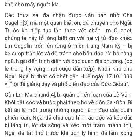
khổ cho mấy người kia.
Các thừa sai đã nhận được văn bản nhờ Cha
Gagelin[3] mà một quan biết ơn, đã chuyển cho Ngài.
Trước khi tiếp tục lần theo vết chân Lm Cuenot,
chúng ta hãy tỏ lòng biết ơn với hai vị tử đạo khác.
Lm Gagelin trốn lên rừng ở miền trung Nam Kỳ – bị
kẻ cướp trấn lột và để tránh cho bổn đạo, rời bỏ hàng
ngũ, Ngài đến trình diện với ông quan địa phương. (có
lẽ trong hy vọng một cuộc dàn xếp). Khốn khổ cho
Ngài. Ngài bị thắt cổ chết gần Huế ngày 17.10.1833
vì “tội đã giảng dạy và phổ biến đạo của Đức Giêsu”.
Còn Lm Marchand[4], bị quân phiến loạn của Lê-Văn-
Khôi bắt cóc và buộc phải theo họ về đồn Sai-Gòn. Bị
kết án là một trong những người lãnh đạo của quân
phiến loạn, Ngài đã chịu cực hình ác độc và kéo dài:
bị lăng trì, lột da sống và xẻo một trăm mảnh thịt,
Ngài đã tắt thở trước khi bọn lý hình đã làm xong