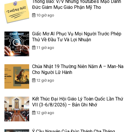
Thông Báo: V/v Những Youtubes Mạo Danh
Đức Giám Mục Giáo Phận Mỹ Tho
10 giờ ago
Giấc Mơ AI Phục Vụ Mọi Người Trước Phép
Thử Về Đầu Tư Và Lợi Nhuận
11 giờ ago
Chúa Nhật 19 Thường Niên Năm A – Man-Na
Cho Người Lữ Hành
12 giờ ago
Kết Thúc Đại Hội Giáo Lý Toàn Quốc Lần Thứ
VII (3-6/8/2026) – Bản Ghi Nhớ
12 giờ ago
Ý Cầu Nguyện Của Đức Thánh Cha Tháng