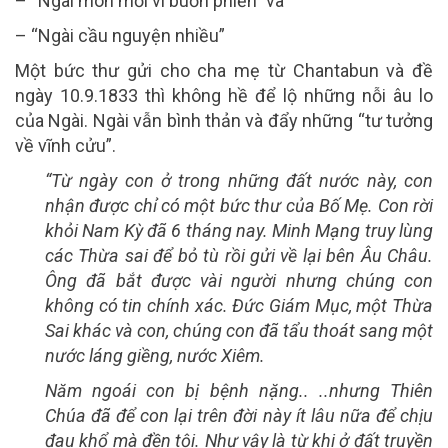
– “Ngài mòn mỏi vì buồn phiền” và
– “Ngài cầu nguyện nhiều”
Một bức thư gửi cho cha mẹ từ Chantabun và đề
ngày 10.9.1833 thì không hề để lộ những nỗi âu lo
của Ngài. Ngài vẫn bình thản và đẩy những “tư tưởng
về vĩnh cửu”.
“Từ ngày con ở trong những đất nước này, con
nhận được chỉ có một bức thư của Bố Mẹ. Con rời
khỏi Nam Kỳ đã 6 tháng nay. Minh Mạng truy lùng
các Thừa sai để bỏ tù rồi gửi về lại bên Âu Châu.
Ông đã bắt được vài người nhưng chúng con
không có tin chính xác. Đức Giám Mục, một Thừa
Sai khác và con, chúng con đã tẩu thoát sang một
nước láng giềng, nước Xiêm.
Năm ngoái con bị bệnh nặng.. ..nhưng Thiên
Chúa đã để con lại trên đời này ít lâu nữa để chịu
đau khổ mà đền tội. Như vậy là từ khi ở đất truyền