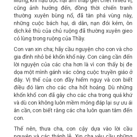
Mừng, khí hậu độc hại ẩm thấp giết chết nhiều vị,
cũng ảnh hưởng đến, đồng thời chiến tranh
thường xuyên bùng nổ, đã tàn phá vùng này,
những cuộc bách hại, di dân, nạn đói kém, ôn
dịch.kẻ thù của chủ ruộng đã thường xuyên gieo
cỏ lùng trong ruộng của Thầy.
Con van xin cha; hãy cầu nguyện cho con và cho
gia đình nhỏ bé khốn khổ này. Con càng cần đến
lời nguyện của các cha hơn là vì con thấy bị đe
dọa một mình gánh vác công cuộc truyền giáo ở
đây. Vị thế của con đầy hiểm nguy và con biết
điều đó làm cho các cha hốt hoảng. Dù những
khốn khổ con đã gây cho các cha trong quá khứ
và dù con không luôn mềm mỏng đáp lại sự ưu ái
ân cần, con biết rằng các cha luôn quan tâm đến
con.
Thế nên, thưa cha, con cậy dựa vào lời cầu
nguyện và các thánh lễ. Xin cha yêu cầu những