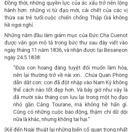
Đồng thời, những quyền lực của ác xấu trở nên lộng
hành hơn: những vị tử đạo mới, cái chết của các vị
thừa sai trẻ tưổi.cuộc chiến chống Thập Giá không
hề ngơi nghỉ.
Những năm đầu làm giám mục của Đức Cha Cuenot
được vắn gọn mô tả trong bức thư sau đây viết vào
ngày tháng 11 năm 1836, và nhận được tại Besanẹon
ngày 24.5.1838:
“Đứa con hoang đàng tuyệt đối muốn làm hòa,
nên lại thường trở về nài xin.. .Chúa Quan Phòng
dẫn dắt con: con đã đột nhập vào Nam Kỳ không
thể cách nào tốt đẹp hơn. Và bây giờ như vậy là
đã mười sáu tháng con lưu lại trong một họ đạo
nhỏ gần Cảng Tourane, mà không hề hấn gì.
Cũng có những cuộc báo động, thậm chí dữ dội
nữa là khác, nhưng không tai hại.”
(Kế đến Ngài thuật lại những biến cố quan trọng nhất