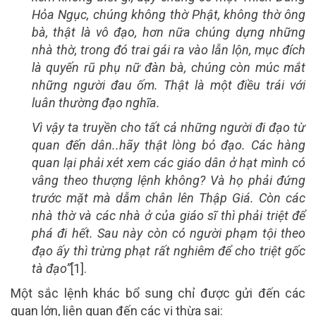
Hỏa Ngục, chúng không thờ Phật, không thờ ông
bà, thật là vô đạo, hơn nữa chúng dựng những
nhà thờ, trong đó trai gái ra vào lẫn lộn, mục đích
là quyến rũ phụ nữ đàn bà, chúng còn múc mắt
những người đau ốm. Thật là một điều trái với
luân thường đạo nghĩa.
Vì vậy ta truyền cho tất cả những người đi đạo từ
quan đến dân..hãy thật lòng bỏ đạo. Các hàng
quan lại phải xét xem các giáo dân ở hạt mình có
vâng theo thượng lệnh không? Và họ phải đứng
trước mặt mà dẫm chân lên Thập Giá. Còn các
nhà thờ và các nhà ở của giáo sĩ thì phải triệt để
phá đi hết. Sau này còn có người phạm tội theo
đạo ấy thì trừng phạt rất nghiêm để cho triệt gốc
tà đạo”
[1].
Một sắc lệnh khác bổ sung chỉ được gửi đến các
quan lớn, liên quan đến các vị thừa sai: