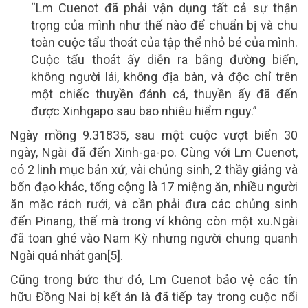
“Lm Cuenot đã phải vận dụng tất cả sự thận
trọng của mình như thế nào để chuẩn bị và chu
toàn cuộc tẩu thoát của tập thể nhỏ bé của mình.
Cuộc tẩu thoát ấy diễn ra bằng đường biển,
không người lái, không địa bàn, và độc chỉ trên
một chiếc thuyền đánh cá, thuyền ấy đã đến
được Xinhgapo sau bao nhiêu hiểm nguy.”
Ngày mồng 9.31835, sau một cuộc vượt biển 30
ngày, Ngài đã đến Xinh-ga-po. Cùng với Lm Cuenot,
có 2 linh mục bản xứ, vài chủng sinh, 2 thầy giảng và
bổn đạo khác, tổng cộng là 17 miệng ăn, nhiều người
ăn mặc rách rưới, và cần phải đưa các chủng sinh
đến Pinang, thế mà trong ví không còn một xu.Ngài
đã toan ghé vào Nam Kỳ nhưng người chung quanh
Ngài quá nhát gan[5].
Cũng trong bức thư đó, Lm Cuenot bảo vệ các tín
hữu Đồng Nai bị kết án là đã tiếp tay trong cuộc nổi