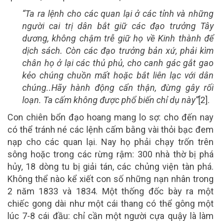
“Ta ra lệnh cho các quan lại ở các tỉnh và những
người cai trị dân bắt giữ các đạo trưởng Tây
dương, không chậm trễ giữ họ về Kinh thành để
dịch sách. Còn các đạo trưởng bản xứ, phải kìm
chân họ ở lại các thủ phủ, cho canh gác gắt gao
kẻo chúng chuồn mất hoặc bắt liên lạc với dân
chúng..Hãy hành động cẩn thận, đừng gây rối
loạn. Ta cấm không được phổ biến chỉ dụ này”
[2].
Con chiên bổn đạo hoang mang lo sợ: cho đến nay
có thể tránh né các lệnh cấm bằng vài thỏi bạc đem
nạp cho các quan lại. Nay họ phải chạy trốn trên
sông hoặc trong các rừng rậm: 300 nhà thờ bị phá
hủy, 18 dòng tu bị giải tán, các chủng viện tàn phá.
Không thể nào kể xiết con số những nạn nhân trong
2 năm 1833 và 1834. Một thống đốc bày ra một
chiếc gong dài như một cái thang có thể gông một
lúc 7-8 cái đầu: chỉ cần một người cựa quậy là làm