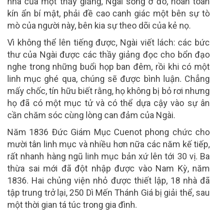
nhà của một thầy giảng, Ngài sống ở đó, hoàn toàn
kín ẩn bí mật, phải đề cao canh giác một bên sự tò
mò của người này, bên kia sự theo dõi của kẻ nọ.
Vì không thể lên tiếng được, Ngài viết lách: các bức
thư của Ngài được các thầy giảng đọc cho bổn đạo
nghe trong những buổi họp ban đêm, rồi khi có một
linh mục ghé qua, chúng sẽ được bình luận. Chẳng
mấy chốc, tín hữu biết rằng, họ không bị bỏ rơi nhưng
họ đã có một mục tử và có thể dựa cậy vào sự ân
cần chăm sóc cùng lòng can đảm của Ngài.
Năm 1836 Đức Giám Mục Cuenot phong chức cho
mười tân linh mục và nhiều hơn nữa các năm kế tiếp,
rất nhanh hàng ngũ linh mục bản xứ lên tới 30 vị. Ba
thừa sai mới đã đột nhập được vào Nam Kỳ, năm
1836. Hai chủng viện nhỏ được thiết lập, 18 nhà đã
tập trung trở lại, 250 Dì Mến Thánh Giá bị giải thể, sau
một thời gian tá túc trong gia đình.