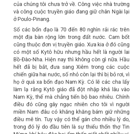
của chúng tôi chưa trở về. Công việc nhà trường
và công cuộc truyền giáo đang giữ chân Ngài lại
ở Poulo-Pinang.
Số các bổn đạo là 70 đến 80 nghìn rải rác trên
một địa bàn rộng lớn trong đất nước. Cam bốt
cũng thuộc đơn vị truyền giáo. Xưa kia ở đó cũng
có một số Kytô hữu nhưng hầu hết là người lai
Bồ-Đào-Nha. Hiện nay thì không còn gì nữa. Hầu
hết đã bị bắt, đưa sang Xiêm trong các cuộc
chiến giữa hai nước, số nhỏ còn lại thì bị bỏ rơi, vì
họ ở quá xa bổn đạo Nam Kỳ. Có lẽ các cha lấy
làm lạ rằng Kytô giáo đã đột nhập khá lâu vào
Nam Kỳ, thế mà chẳng tiến bộ bao nhiêu. Chính
điều đó cũng gây ngạc nhiên cho tôi vì người
miền Nam đâu có khăng khăng bám giữ những
điều mê tín. Tuy vậy có thể gán cho nhiều lý do,
trong đó lý do đầu tiên là sự thiếu thốn thợ Tin