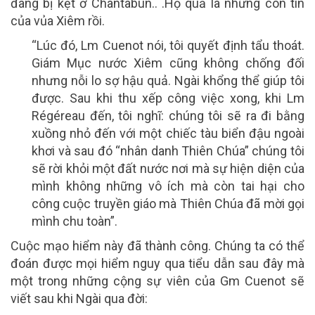
đang bị kẹt ở Chantabun.. .Họ quả là những con tin
của vủa Xiêm rồi.
“Lúc đó, Lm Cuenot nói, tôi quyết định tẩu thoát.
Giám Mục nước Xiêm cũng không chống đối
nhưng nỗi lo sợ hậu quả. Ngài khổng thể giúp tôi
được. Sau khi thu xếp công việc xong, khi Lm
Régéreau đến, tôi nghĩ: chúng tôi sẽ ra đi bằng
xuồng nhỏ đến với một chiếc tàu biển đậu ngoài
khơi và sau đó “nhân danh Thiên Chúa” chúng tôi
sẽ rời khỏi một đất nước nơi mà sự hiện diện của
mình không những vô ích mà còn tai hại cho
công cuộc truyền giáo mà Thiên Chúa đã mời gọi
mình chu toàn”.
Cuộc mạo hiểm này đã thành công. Chúng ta có thể
đoán được mọi hiểm nguy qua tiểu dẫn sau đây mà
một trong những cộng sự viên của Gm Cuenot sẽ
viết sau khi Ngài qua đời: