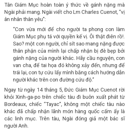
Tân Giám Mục hoàn toàn ý thức về gánh nặng mà
Ngài phải mang. Ngài viết cho Lm Charles Cuenot, “vị
ân nhân thân yêu”:
“Con vừa mới để cho người ta phong con làm
Giám Mục phụ tá với quyền kế vị. Ôi thật điên rồ!.
Sao? một con người, chỉ sít sao mang nặng được
thân phận của mình lại chấp nhận bị đè bẹp bởi
gánh nặng của người khác. Hãy cầu nguyện, con
van cha, để tai họa đó không xảy đến, nhưng để
trái lại, con tự cứu lấy mình bằng cách hướng dẫn
người khác trên con đường cứu độ.”
Ngay từ ngày 14 tháng 5, Đức Giám Mục Cuenot rời
khỏi Xinh-ga-po trên chiếc tàu đi buôn xuất phát từ
Bordeaux, chiếc “Tayac”, không một chiếc tàu nào
khác đã chấp nhận lãnh món hàng quốc cấm ấy là
các linh mục. Trên tàu, Ngài đóng giả một bác sĩ
người Anh.