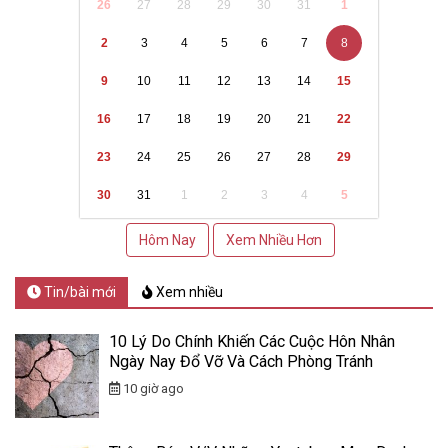
26
27
28
29
30
31
1
2
3
4
5
6
7
8
9
10
11
12
13
14
15
16
17
18
19
20
21
22
23
24
25
26
27
28
29
30
31
1
2
3
4
5
Hôm Nay
Xem Nhiều Hơn
Tin/bài mới
Xem nhiều
10 Lý Do Chính Khiến Các Cuộc Hôn Nhân
Ngày Nay Đổ Vỡ Và Cách Phòng Tránh
10 giờ ago