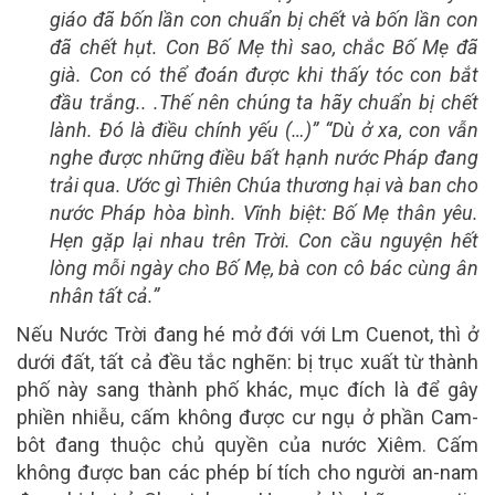
giáo đã bốn lần con chuẩn bị chết và bốn lần con
đã chết hụt. Con Bố Mẹ thì sao, chắc Bố Mẹ đã
già. Con có thể đoán được khi thấy tóc con bắt
đầu trắng.. .Thế nên chúng ta hãy chuẩn bị chết
lành. Đó là điều chính yếu (…)” “Dù ở xa, con vẫn
nghe được những điều bất hạnh nước Pháp đang
trải qua. Ước gì Thiên Chúa thương hại và ban cho
nước Pháp hòa bình. Vĩnh biệt: Bố Mẹ thân yêu.
Hẹn gặp lại nhau trên Trời. Con cầu nguyện hết
lòng mỗi ngày cho Bố Mẹ, bà con cô bác cùng ân
nhân tất cả.”
Nếu Nước Trời đang hé mở đới với Lm Cuenot, thì ở
dưới đất, tất cả đều tắc nghẽn: bị trục xuất từ thành
phố này sang thành phố khác, mục đích là để gây
phiền nhiễu, cấm không được cư ngụ ở phần Cam-
bôt đang thuộc chủ quyền của nước Xiêm. Cấm
không được ban các phép bí tích cho người an-nam