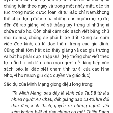
chúng tuân theo ngay và trong một nháy mắt, các tin
tức trong nước được loan đi từ Bắc chí Nam.khong
thể chịu đựng được nữa những con người mọi rợ đó,
đến để rao giảng, và sẽ thẳng tay trừng trị những ai
chứa chấp họ. Còn phải cấm các sách viết bằng chữ
mọi rợ nữa, chúng sẽ phải bị xé đốt. Cũng sẽ cấm
việc đọc kinh, dù là đọc thầm trong các gia đình.
Cũng phải tóm hết các thầy giảng và các gia trưởng
và bắt họ phải đạp Thập Giá..(Hệ thống chữ viết theo
tự mẫu La-tinh làm cho mọi người dễ dàng tiếp xúc
sách báo, lại đặc biệt chạm tính tự ái của các Nhà
Nho, vì họ muốn giữ độc quyền về giáo dục).
Sắc dụ của Minh Mạng giọng điệu long trọng:
“Ta Minh Mạng, sau đây là lệnh của Ta.Đã từ lâu
nhiều người Âu Châu, đến giảng đạo Da-tô, lừa dối
dân đen, kích thích, quyến rũ những người yếu
kém không biết gì, dạy chúng có một Thiên Đàng