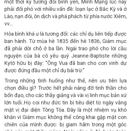
một thời kỳ tương đối bình yên, Minh Mạng lúc này
phải đối phó với nhiều vấn đề: loạn lạc ở Bắc Kỳ và ở
Lào, nạn đói, ôn dịch và phá phách từ phía nước Xiêm,
vv…
Hòa bình khá ư là tương đối: các chỉ dụ liên tiếp được
ban hành. Từ mùa hè 1835 đến hè 1836, Giám mục
đã phải dời chỗ ở ba lần. Ngài trao phó cho lời cầu
nguyện của bà cô yêu quý Jeanne-Baptiste những
Kytô hữu bị đày: “Ông Vua đã ban cho con vinh dự
được đứng đầu một chỉ dụ bài trừ.”
Trong những tình huống như thế, nên ưu tiên lựa
chọn điều gì? Trước hết phải nâng đỡ tinh thần cho
bổn đạo, cho các thầy giảng và vài vị linh mục bản xứ
lớn tuổi..Họ coi như đức tin bị tiêu diệt từ ngày vắng
mặt vị đại diện Tông Tòa. Đây là một nhiệm vụ khó
khăn vì Giám mục không thể công khai gặp mặt con
chiên của mình được: bị giam hãm trong một góc