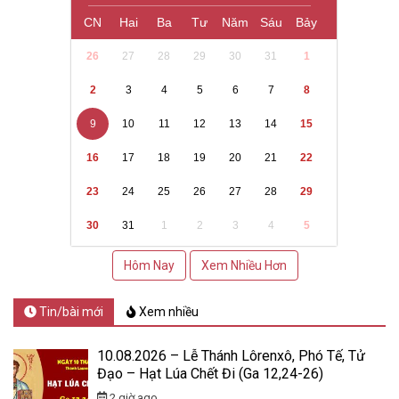
CN
Hai
Ba
Tư
Năm
Sáu
Bảy
26
27
28
29
30
31
1
2
3
4
5
6
7
8
9
10
11
12
13
14
15
16
17
18
19
20
21
22
23
24
25
26
27
28
29
30
31
1
2
3
4
5
Hôm Nay
Xem Nhiều Hơn
Tin/bài mới
Xem nhiều
10.08.2026 – Lễ Thánh Lôrenxô, Phó Tế, Tử
Đạo – Hạt Lúa Chết Đi (Ga 12,24-26)
2 giờ ago