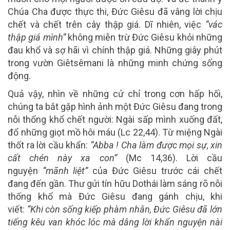
Chúa Cha được thực thi, Đức Giêsu đã vâng lời chịu
chết và chết trên cây thập giá. Dĩ nhiên, việc
“vác
thập giá mình”
không miễn trừ Đức Giêsu khỏi những
đau khổ và sợ hãi vì chính thập giá. Những giây phút
trong vườn Giêtsêmani là những minh chứng sống
động.
Quả vậy, nhìn về những cử chỉ trong cơn hấp hối,
chúng ta bắt gặp hình ảnh một Đức Giêsu đang trong
nỗi thống khổ chết người: Ngài sấp mình xuống đất,
đổ những giọt mồ hôi máu (Lc 22,44). Từ miệng Ngài
thốt ra lời cầu khẩn:
“Abba ! Cha làm được mọi sự, xin
cất chén này xa con”
(Mc 14,36). Lời cầu
nguyện
“mãnh liệt”
của Đức Giêsu trước cái chết
đang đến gần. Thư gửi tín hữu Dothái làm sáng rõ nỗi
thống khổ mà Đức Giêsu đang gánh chịu, khi
viết:
“Khi còn sống kiếp phàm nhân, Đức Giêsu đã lớn
tiếng kêu van khóc lóc mà dâng lời khẩn nguyện nài