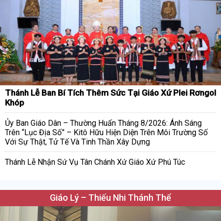
Thánh Lễ Ban Bí Tích Thêm Sức Tại Giáo Xứ Plei Rơngol
Khóp
Ủy Ban Giáo Dân – Thường Huấn Tháng 8/2026: Ánh Sáng
Trên “Lục Địa Số” – Kitô Hữu Hiện Diện Trên Môi Trường Số
Với Sự Thật, Tử Tế Và Tinh Thần Xây Dựng
Thánh Lễ Nhận Sứ Vụ Tân Chánh Xứ Giáo Xứ Phú Túc
Giáo Lý – Thiếu Nhi Thánh Thể