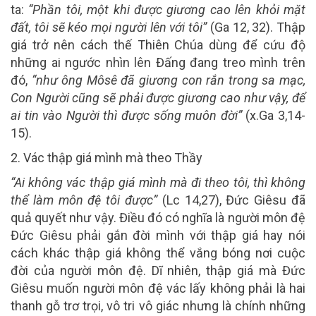
ta:
“Phần tôi, một khi được giương cao lên khỏi mặt
đất, tôi sẽ kéo mọi người lên với tôi”
(Ga 12, 32). Thập
giá trở nên cách thế Thiên Chúa dùng để cứu độ
những ai ngước nhìn lên Đấng đang treo mình trên
đó,
“như ông Môsê đã giương con rắn trong sa mạc,
Con Người cũng sẽ phải được giương cao như vậy, để
ai tin vào Người thì được sống muôn đời”
(x.Ga 3,14-
15).
2. Vác thập giá mình mà theo Thầy
“Ai không vác thập giá mình mà đi theo tôi, thì không
thể làm môn đệ tôi được”
(Lc 14,27), Đức Giêsu đã
quả quyết như vậy. Điều đó có nghĩa là người môn đệ
Đức Giêsu phải gắn đời mình với thập giá hay nói
cách khác thập giá không thể vắng bóng nơi cuộc
đời của người môn đệ. Dĩ nhiên, thập giá mà Đức
Giêsu muốn người môn đệ vác lấy không phải là hai
thanh gỗ trơ trọi, vô tri vô giác nhưng là chính những