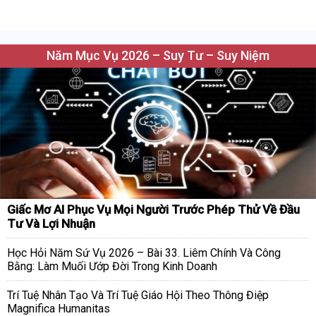
Năm Mục Vụ 2026 – Suy Tư – Suy Niệm
Giấc Mơ AI Phục Vụ Mọi Người Trước Phép Thử Về Đầu
Tư Và Lợi Nhuận
Học Hỏi Năm Sứ Vụ 2026 – Bài 33. Liêm Chính Và Công
Bằng: Làm Muối Ướp Đời Trong Kinh Doanh
Trí Tuệ Nhân Tạo Và Trí Tuệ Giáo Hội Theo Thông Điệp
Magnifica Humanitas