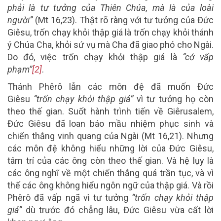
phải là tư tưởng của Thiên Chúa, mà là của loài
người”
(Mt 16,23). Thật rõ ràng với tư tưởng của Đức
Giêsu, trốn chạy khỏi thập giá là trốn chạy khỏi thánh
ý Chúa Cha, khỏi sứ vụ mà Cha đã giao phó cho Ngài.
Do đó, việc trốn chạy khỏi thập giá là
“cớ vấp
phạm”
[2]
.
Thánh Phêrô lẫn các môn đệ đã muốn Đức
Giêsu
“trốn chạy khỏi thập giá”
vì tư tưởng họ còn
theo thế gian. Suốt hành trình tiến về Giêrusalem,
Đức Giêsu đã loan báo mầu nhiệm phục sinh và
chiến thắng vinh quang của Ngài (Mt 16,21). Nhưng
các môn đệ không hiểu những lời của Đức Giêsu,
tâm trí của các ông còn theo thế gian. Và hệ lụy là
các ông nghĩ về một chiến thắng quá trần tục, và vì
thế các ông không hiểu ngôn ngữ của thập giá. Và rồi
Phêrô đã vấp ngã vì tư tưởng
“trốn chạy khỏi thập
giá”
dù trước đó chẳng lâu, Đức Giêsu vừa cất lời