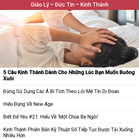
Giáo Lý – Đức Tin – Kinh Thánh
5 Câu Kinh Thánh Dành Cho Những Lúc Bạn Muốn Buông
Xuôi
Đừng Sử Dụng Các Á Bí Tích Theo Lối Mê Tín Dị Đoan
Hiểu Đúng Về New Age
Biết Để Yêu #21: Hiểu Về ‘Một Chúa Ba Ngôi’
Kinh Thánh Phiên Bản Kỹ Thuật Số Tiếp Tục Được Tải Xuống
Nhiều Hơn