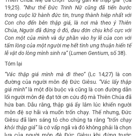
19,25).
“Như thế Đức Trinh Nữ cũng đã tiến bước
trong cuộc lữ hành đức tin, trung thành hiệp nhất với
Con cho đến bên thập giá, là nơi mà theo ý Thiên
Chúa, Người đã đứng ở đó, đau đớn chịu khổ cực với
Con một của mình và dự phần vào hy lễ của con với
tấm lòng của một người mẹ hết tình ưng thuận hiến tế
lễ vật do lòng mình sinh ra”
(
Lumen Gentium
, số 38).
Tóm lại
“Vác thập giá mình mà đi theo”
(Lc 14,27) là con
đường của người môn đệ Đức Giêsu.
“Vác lấy thập
giá mình”
là một đòi buộc và cũng là con đường dẫn
lối người môn đệ đạt tới ơn cứu độ mà Thiên Chúa đã
hứa ban. Dẫu rằng, thập giá ấy lắm lúc khiến người
môn đệ sợ hãi và muốn trốn chạy. Thế nhưng, Đức
Giêsu đã làm sáng tỏ cho chúng ta rằng
“trốn chạy
khỏi thập giá”
là cớ vấp ngã và đó không phải là chọn
lựa của người môn đệ Đức Giêsu khi đứng trước