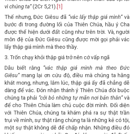
vì chúng ta”
(2Cr 5,21).
[1]
Thế nhưng, Đức Giêsu đã
“vác lấy thập giá mình”
và
bước đi trong đường lối của Thiên Chúa, hầu ý Cha
được thể hiện dưới đất cũng như trên trời. Và, người
môn đệ của Đức Giêsu cũng được mời gọi phải
vác
lấy thập giá mình mà theo thầy
.
3. Trốn chạy khỏi thập giá trở nên cớ vấp ngã
Dẫu biết rằng
“vác thập giá mình mà theo Đức
Giêsu”
mang lại ơn cứu độ, điều mà chúng ta hằng
khát mong, nhưng, lắm lúc, thập giá ấy đã chẳng dễ
dàng để vác. Đón nhận thánh ý Thiên Chúa đòi buộc
chúng ta phải
“cởi bỏ những tự mãn nơi bản thân”
và
để cho Thiên Chúa làm chủ cuộc đời mình. Đối diện
với Thiên Chúa, chúng ta khám phá ra sự thật trần
trụi về mình, sự thật rằng chúng ta là những kẻ có tội,
một sự thật không dễ để chấp nhận. Những điều đó