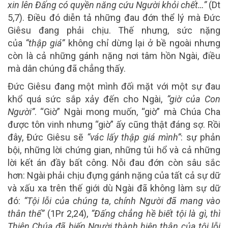
xin lên Đấng có quyền năng cứu Người khỏi chết…”
(Dt
5,7). Điều đó diễn tả những đau đớn thể lý mà Đức
Giêsu đang phải chịu. Thế nhưng, sức nặng
của
“thập giá”
không chỉ dừng lại ở bề ngoài nhưng
còn là cả những gánh nặng nơi tâm hồn Ngài, điều
mà dân chúng đã chẳng thấy.
Đức Giêsu đang một mình đối mặt với một sự đau
khổ quá sức sắp xảy đến cho Ngài,
“giờ của Con
Người”
. “Giờ” Ngài mong muốn, “giờ” mà Chúa Cha
được tôn vinh nhưng “giờ” ấy cũng thật đáng sợ. Rồi
đây, Đức Giêsu sẽ
“vác lấy thập giá mình”
: sự phản
bội, những lời chứng gian, những tủi hổ và cả những
lời kết án đầy bất công. Nỗi đau đớn còn sâu sắc
hơn: Ngài phải chịu đựng gánh nặng của tất cả sự dữ
và xấu xa trên thế giới dù Ngài đã không làm sự dữ
đó:
“Tội lỗi của chúng ta, chính Người đã mang vào
thân thể”
(1Pr 2,24),
“Đấng chẳng hề biết tội là gì, thì
Thiên Chúa đã biến Người thành hiện thân của tội lỗi