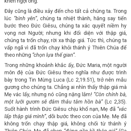
khen ngợi ông.
Đây cũng là điều xảy đến cho tất cả chúng ta. Trong
lúc
“bình yên”
, chúng ta nhiệt thành, hăng say tiến
bước theo Đức Giêsu, chúng ta xác quyết niềm hy
vọng nơi Người; nhưng khi đối diện với thập giá,
chúng ta trốn chạy, rời xa thập giá. Tức thì, chúng ta
vấp ngã vì đã trốn chạy khỏi thánh ý Thiên Chúa để
theo những
“chọn lựa thế gian”
.
Trong những khoảnh khắc ấy, Đức Maria, một người
môn đệ của Đức Giêsu theo nghĩa như được trình
bày trong Tin Mừng Luca (Lc 2,19.51), trở nên mẫu
gương cho chúng ta. Chẳng ai nhìn thấy thập giá mà
Mẹ vác lấy, nhưng nó cũng nặng lắm!
“Còn chính bà,
một lưỡi gươm sẽ đâm thâu tâm hồn bà”
(Lc 2,35).
Suốt hành trình Đức Giêsu chịu khổ nạn, Mẹ đã
“vác
lấp thập giá mình”
, dõi bước theo con của Mẹ. Mẹ đã
không trốn chạy thập giá, không chối từ thánh ý
Thiên Chúa. Mẹ đã chọn
“đứng gần kề thập giá”
(Ga