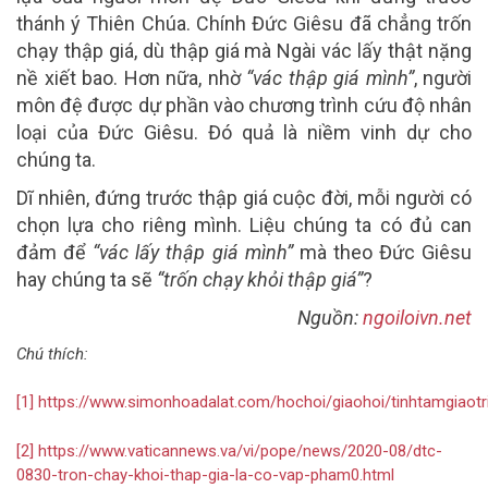
thánh ý Thiên Chúa. Chính Đức Giêsu đã chẳng trốn
chạy thập giá, dù thập giá mà Ngài vác lấy thật nặng
nề xiết bao. Hơn nữa, nhờ
“vác thập giá mình”
, người
môn đệ được dự phần vào chương trình cứu độ nhân
loại của Đức Giêsu. Đó quả là niềm vinh dự cho
chúng ta.
Dĩ nhiên, đứng trước thập giá cuộc đời, mỗi người có
chọn lựa cho riêng mình.
Liệu chúng ta có đủ can
đảm để
“vác lấy thập giá mình”
mà theo Đức Giêsu
hay chúng ta sẽ
“trốn chạy khỏi thập giá”
?
Nguồn:
ngoiloivn.net
Chú thích:
[1]
https://www.simonhoadalat.com/hochoi/giaohoi/tinhtamgiaot
[2]
https://www.vaticannews.va/vi/pope/news/2020-08/dtc-
0830-tron-chay-khoi-thap-gia-la-co-vap-pham0.html