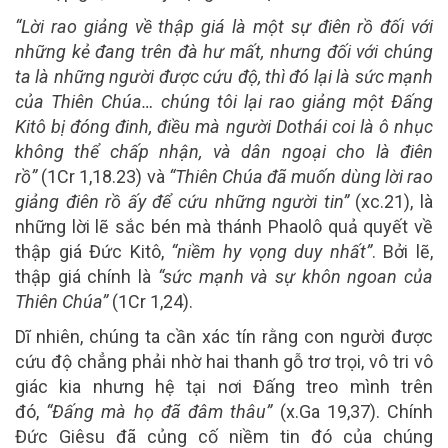
“Lời rao giảng về thập giá là một sự điên rồ đối với
những kẻ đang trên đà hư mất, nhưng đối với chúng
ta là những người được cứu độ, thì đó lại là sức mạnh
của Thiên Chúa… chúng tôi lại rao giảng một Đấng
Kitô bị đóng đinh, điều mà người Dothái coi là ô nhục
không thể chấp nhận, và dân ngoại cho là điên
rồ”
(1Cr 1,18.23) và
“Thiên Chúa đã muốn dùng lời rao
giảng điên rồ ấy để cứu những người tin”
(xc.21), là
những lời lẽ sắc bén mà thánh Phaolô quả quyết về
thập giá Đức Kitô,
“niềm hy vọng duy nhất”
. Bởi lẽ,
thập giá chính là
“sức mạnh và sự khôn ngoan của
Thiên Chúa”
(1Cr 1,24).
Dĩ nhiên, chúng ta cần xác tín rằng con người được
cứu độ chẳng phải nhờ hai thanh gỗ trơ trọi, vô tri vô
giác kia nhưng hệ tại nơi Đấng treo mình trên
đó,
“Đấng mà họ đã đâm thâu”
(x.Ga 19,37). Chính
Đức Giêsu đã củng cố niềm tin đó của chúng