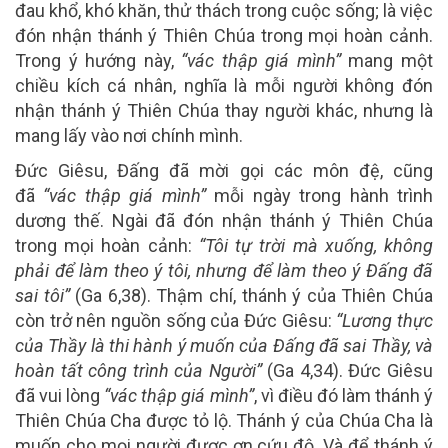
đau khổ, khó khăn, thử thách trong cuộc sống; là việc
đón nhận thánh ý Thiên Chúa trong mọi hoàn cảnh.
Trong ý hướng này,
“vác thập giá mình”
mang một
chiều kích cá nhân, nghĩa là mỗi người không đón
nhận thánh ý Thiên Chúa thay người khác, nhưng là
mang lấy vào nơi chính mình.
Đức Giêsu, Đấng đã mời gọi các môn đệ, cũng
đã
“vác thập giá mình”
mỗi ngày trong hành trình
dương thế. Ngài đã đón nhận thánh ý Thiên Chúa
trong mọi hoàn cảnh:
“Tôi tự trời mà xuống, không
phải để làm theo ý tôi, nhưng để làm theo ý Đấng đã
sai tôi”
(Ga 6,38). Thậm chí, thánh ý của Thiên Chúa
còn trở nên nguồn sống của Đức Giêsu:
“Lương thực
của Thầy là thi hành ý muốn của Đấng đã sai Thầy, và
hoàn tất công trình của Người”
(Ga 4,34). Đức Giêsu
đã vui lòng
“vác thập giá mình”
, vì điều đó làm thánh ý
Thiên Chúa Cha được tỏ lộ. Thánh ý của Chúa Cha là
muốn cho mọi người được ơn cứu độ. Và để thánh ý