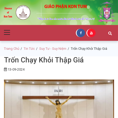
Skip
Skip
to
to
navigation
content
Giáo Phận Kon
Primary
Tum
Menu
Trang Chủ
Tin Tức
Suy Tư - Suy Niệm
Trốn Chạy Khỏi Thập Giá
Trốn Chạy Khỏi Thập Giá
13-09-2024