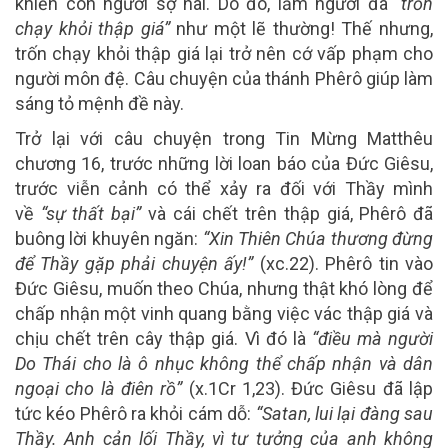
khiến con người sợ hãi. Do đó, lắm người đã
“trốn
chạy khỏi thập giá”
như một lẽ thường! Thế nhưng,
trốn chạy khỏi thập giá lại trở nên cớ vấp phạm cho
người môn đệ. Câu chuyện của thánh Phêrô giúp làm
sáng tỏ mệnh đề này.
Trở lại với câu chuyện trong Tin Mừng Matthêu
chương 16, trước những lời loan báo của Đức Giêsu,
trước viễn cảnh có thể xảy ra đối với Thầy mình
về
“sự thất bại”
và cái chết trên thập giá, Phêrô đã
buông lời khuyên ngăn:
“Xin Thiên Chúa thương đừng
để Thầy gặp phải chuyện ấy!”
(xc.22). Phêrô tin vào
Đức Giêsu, muốn theo Chúa, nhưng thật khó lòng để
chấp nhận một vinh quang bằng việc vác thập giá và
chịu chết trên cây thập giá. Vì đó là
“điều mà người
Do Thái cho là ô nhục không thể chấp nhận và dân
ngoại cho là điên rồ”
(x.1Cr 1,23). Đức Giêsu đã lập
tức kéo Phêrô ra khỏi cám dỗ:
“Satan, lui lại đàng sau
Thầy. Anh cản lối Thầy, vì tư tưởng của anh không