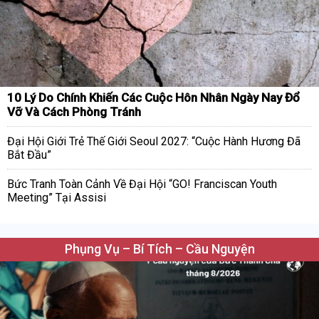
10 Lý Do Chính Khiến Các Cuộc Hôn Nhân Ngày Nay Đổ
Vỡ Và Cách Phòng Tránh
Đại Hội Giới Trẻ Thế Giới Seoul 2027: “Cuộc Hành Hương Đã
Bắt Đầu”
Bức Tranh Toàn Cảnh Về Đại Hội “GO! Franciscan Youth
Meeting” Tại Assisi
Phụng Vụ – Bí Tích – Cầu Nguyện