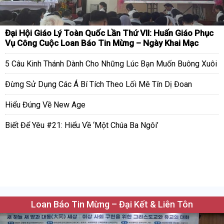
Đại Hội Giáo Lý Toàn Quốc Lần Thứ VII: Huấn Giáo Phục
Vụ Công Cuộc Loan Báo Tin Mừng – Ngày Khai Mạc
5 Câu Kinh Thánh Dành Cho Những Lúc Bạn Muốn Buông Xuôi
Đừng Sử Dụng Các Á Bí Tích Theo Lối Mê Tín Dị Đoan
Hiểu Đúng Về New Age
Biết Để Yêu #21: Hiểu Về ‘Một Chúa Ba Ngôi’
Loan Báo Tin Mừng – Đại Kết & Liên Tôn