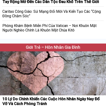
Tay Rộng Mở Đến Các Dân Tộc Đau Khổ Trên Thế Giới
Caritas Công Giáo: Sứ Mạng Đổi Mới Và Kiến Tạo Các “Cộng
Đồng Chăm Sóc”
Phòng Khám Bệnh Miễn Phí Của Vatican – Nơi Khuôn Mặt
Người Nghèo Chính Là Khuôn Mặt Chúa Kitô
Giới Trẻ – Hôn Nhân Gia Đình
10 Lý Do Chính Khiến Các Cuộc Hôn Nhân Ngày Nay Đổ
Vỡ Và Cách Phòng Tránh