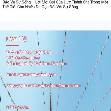
Bảo Vệ Sự Sống – Lời Mời Gọi Của Đức Thánh Cha Trong Một
Thế Giới Còn Nhiều Đe Dọa Đối Với Sự Sống
Liên Hệ
TÒA GIÁM MỤC KON TUM
146 Trần Hưng Đạo
P. Thắng Lợi, Tp Kon Tum, Kon Tum
Email :
tgmktum@gmail.com
Đóng góp bài viết:
ttgpkontum@gmail.com
Số Tài Khoản
: