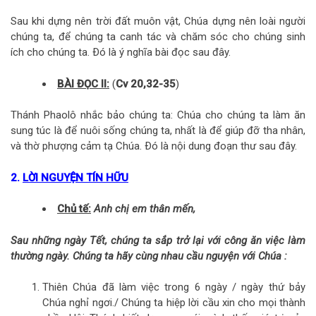
Sau khi dựng nên trời đất muôn vật, Chúa dựng nên loài người
chúng ta, để chúng ta canh tác và chăm sóc cho chúng sinh
ích cho chúng ta. Ðó là ý nghĩa bài đọc sau đây.
BÀI ĐỌC II:
(
Cv 20,32-35
)
Thánh Phaolô nhắc bảo chúng ta: Chúa cho chúng ta làm ăn
sung túc là để nuôi sống chúng ta, nhất là để giúp đỡ tha nhân,
và thờ phượng cảm tạ Chúa. Ðó là nội dung đoạn thư sau đây.
2.
LỜI NGUYỆN TÍN HỮU
Chủ tế:
Anh chị em thân mến,
Sau những ngày Tết, chúng ta sắp trở lại với công ăn việc làm
thường ngày. Chúng ta hãy cùng nhau cầu nguyện với Chúa :
Thiên Chúa đã làm việc trong 6 ngày / ngày thứ bảy
Chúa nghỉ ngơi./ Chúng ta hiệp lời cầu xin cho mọi thành