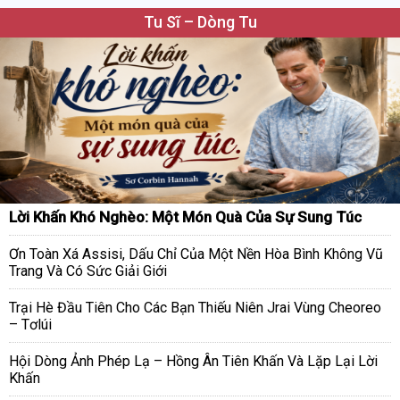
Tu Sĩ – Dòng Tu
Lời Khấn Khó Nghèo: Một Món Quà Của Sự Sung Túc
Ơn Toàn Xá Assisi, Dấu Chỉ Của Một Nền Hòa Bình Không Vũ
Trang Và Có Sức Giải Giới
Trại Hè Đầu Tiên Cho Các Bạn Thiếu Niên Jrai Vùng Cheoreo
– Tơlúi
Hội Dòng Ảnh Phép Lạ – Hồng Ân Tiên Khấn Và Lặp Lại Lời
Khấn