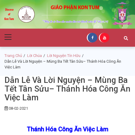
Skip
Skip
to
to
navigation
content
Giáo Phận Kon
Primary
Tum
Menu
Trang Chủ
Lời Chúa
Lời Nguyện Tín Hữu
Dẫn Lễ Và Lời Nguyện – Mùng Ba Tết Tân Sửu– Thánh Hóa Công Ăn
Việc Làm
Dẫn Lễ Và Lời Nguyện – Mùng Ba
Tết Tân Sửu– Thánh Hóa Công Ăn
Việc Làm
08-02-2021
Thánh Hóa Công Ăn Việc Làm