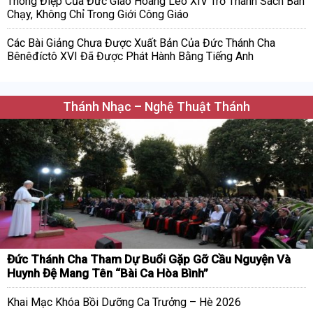
Thông Điệp Của Đức Giáo Hoàng Lêô XIV Trở Thành Sách Bán
Chạy, Không Chỉ Trong Giới Công Giáo
Các Bài Giảng Chưa Được Xuất Bản Của Đức Thánh Cha
Bênêđíctô XVI Đã Được Phát Hành Bằng Tiếng Anh
Thánh Nhạc – Nghệ Thuật Thánh
Đức Thánh Cha Tham Dự Buổi Gặp Gỡ Cầu Nguyện Và
Huynh Đệ Mang Tên “Bài Ca Hòa Bình”
Khai Mạc Khóa Bồi Dưỡng Ca Trưởng – Hè 2026