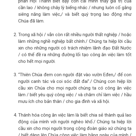
phần Hội Thánh biết dạy con cái mình thấy giá trị của
cần lao / không chây lỳ biếng nhác / nhưng luôn cố gắng
siêng năng làm việc,/ và biết quý trọng lao động như
Chúa đã làm.
Trong xã hội / vẫn còn rất nhiều người thất nghiệp / hoặc
làm những nghề nghiệp bất chính./ Chúng ta hiệp lời cầu
xin cho những người có trách nhiệm lãnh đạo Đất Nước
/ có thể đề ra những đường lối tạo công ăn việc làm tốt
cho hết mọi người.
“Thiên Chúa đem con người đặt vào vườn Eđen,/ để con
người canh tác và coi sóc đất đai”./ Chúng con hiệp lời
cầu xin Chúa cho mọi người chúng ta có công ăn việc
làm / biết yêu quý công việc / và chăm chỉ làm việc / hầu
mưu ích cho bản thân / cho gia đình và xã hội.
Thánh hóa công ăn việc làm là biết chia sẻ thành quả lao
động của mình với người nghèo khổ./ Chúng ta hiệp lời
cầu xin cho mọi người trong cộng đoàn giáo xứ chúng ta
/ biết dâng lên Chúa công việc làm hằng ngày của mình /