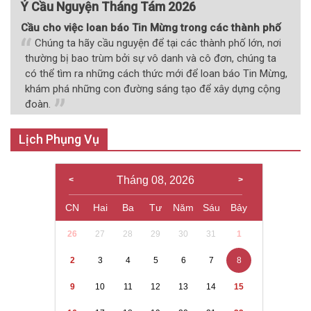
Ý Cầu Nguyện Tháng Tám 2026
Cầu cho việc loan báo Tin Mừng trong các thành phố
Chúng ta hãy cầu nguyện để tại các thành phố lớn, nơi
thường bị bao trùm bởi sự vô danh và cô đơn, chúng ta
có thể tìm ra những cách thức mới để loan báo Tin Mừng,
khám phá những con đường sáng tạo để xây dựng cộng
đoàn.
Lịch Phụng Vụ
Tháng 08, 2026
CN
Hai
Ba
Tư
Năm
Sáu
Bảy
26
27
28
29
30
31
1
2
3
4
5
6
7
8
9
10
11
12
13
14
15