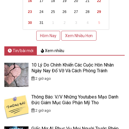
16
17
18
19
20
21
22
23
24
25
26
27
28
29
30
31
1
2
3
4
5
Hôm Nay
Xem Nhiều Hơn
Tin/bài mới
Xem nhiều
10 Lý Do Chính Khiến Các Cuộc Hôn Nhân
Ngày Nay Đổ Vỡ Và Cách Phòng Tránh
2 giờ ago
Thông Báo: V/v Những Youtubes Mạo Danh
Đức Giám Mục Giáo Phận Mỹ Tho
2 giờ ago
Giấc Mơ AI Phục Vụ Mọi Người Trước Phép