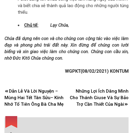
và biết chia xẻ thành quả lao động cho những người túng
thiếu.
Chủ tế:
Lạy Chúa,
Chúa đã dựng nên con và cho chúng con cộng tác vào việc làm
đẹp và phong phú trái đất này. Xin đừng để chúng con lười
biếng và xin giao việc làm cho chúng con. Chúng con cầu xin,
nhờ Đức Kitô Chúa chúng con.
WGPKT(08/02/2021) KONTUM
Điều
Dẫn Lễ Và Lời Nguyện –
Những Lợi Ích Dâng Mình
hướng
Mùng Hai Tết Tân Sửu– Kính
Cho Thánh Giuse Và Sự Bảo
bài
Nhớ Tổ Tiên Ông Bà Cha Mẹ
Trợ Cần Thiết Của Ngài
viết