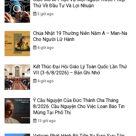
Thử Về Đầu Tư Và Lợi Nhuận
3 giờ ago
Chúa Nhật 19 Thường Niên Năm A – Man-Na
Cho Người Lữ Hành
4 giờ ago
Kết Thúc Đại Hội Giáo Lý Toàn Quốc Lần Thứ
VII (3-6/8/2026) – Bản Ghi Nhớ
4 giờ ago
Ý Cầu Nguyện Của Đức Thánh Cha Tháng
8/2026: Cầu Nguyện Cho Việc Loan Báo Tin
Mừng Tại Phố Thị
13 giờ ago
Vatican Phát Hành Bộ Tiền Xu Euro Sưu Tập