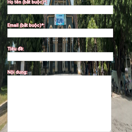
Họ tên (bắt buộc)*:
Email (bắt buộc)*:
Tiêu đề:
Nội dung: