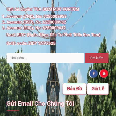
Chủ tài khoản:
TOA GIAM MUC KONTUM
Account (VNĐ), No: 6250009959
Account (USD), No: 6250009962
Account (EUR), No: 6250009642
Bank BIDV (Ngân Hàng Đầu Tư Phát Triển Kon Tum)
Swift code:
BIDV VNVX625
Tìm
kiếm
cho:
Bản Đồ
Giờ Lễ
Gửi Email Cho Chúng Tôi