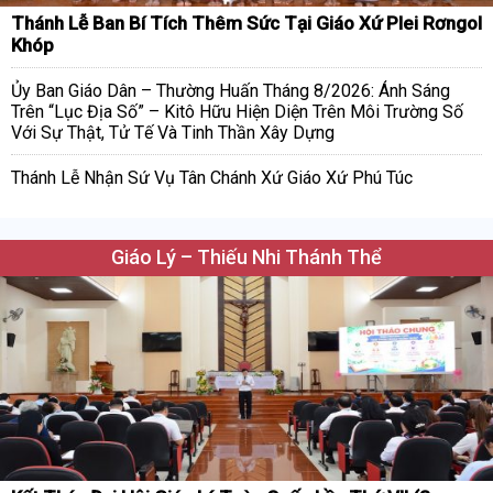
Thánh Lễ Ban Bí Tích Thêm Sức Tại Giáo Xứ Plei Rơngol
Khóp
Ủy Ban Giáo Dân – Thường Huấn Tháng 8/2026: Ánh Sáng
Trên “Lục Địa Số” – Kitô Hữu Hiện Diện Trên Môi Trường Số
Với Sự Thật, Tử Tế Và Tinh Thần Xây Dựng
Thánh Lễ Nhận Sứ Vụ Tân Chánh Xứ Giáo Xứ Phú Túc
Giáo Lý – Thiếu Nhi Thánh Thể