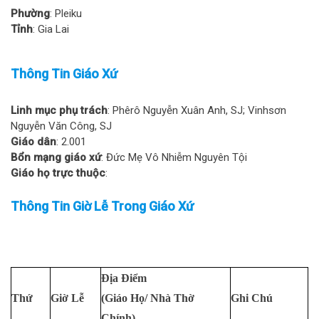
Phường
: Pleiku
Tỉnh
: Gia Lai
Thông Tin Giáo Xứ
Linh mục phụ trách
: Phêrô Nguyễn Xuân Anh, SJ; Vinhsơn
Nguyễn Văn Công, SJ
Giáo dân
: 2.001
Bổn mạng giáo xứ
: Đức Mẹ Vô Nhiễm Nguyên Tội
Giáo họ trực thuộc
:
Thông Tin Giờ Lễ Trong Giáo Xứ
Địa Điểm
Thứ
Giờ Lễ
(Giáo Họ/ Nhà Thờ
Ghi Chú
Chính)