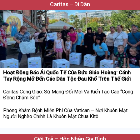
Caritas – Di Dân
Hoạt Động Bác Ái Quốc Tế Của Đức Giáo Hoàng: Cánh
Tay Rộng Mở Đến Các Dân Tộc Đau Khổ Trên Thế Giới
Caritas Công Giáo: Sứ Mạng Đổi Mới Và Kiến Tạo Các “Cộng
Đồng Chăm Sóc”
Phòng Khám Bệnh Miễn Phí Của Vatican – Nơi Khuôn Mặt
Người Nghèo Chính Là Khuôn Mặt Chúa Kitô
Giới Trẻ – Hôn Nhân Gia Đình