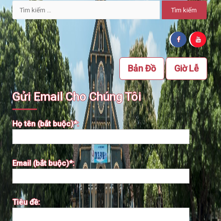
Tìm
kiếm
cho:
Bản Đồ
Giờ Lễ
Gửi Email Cho Chúng Tôi
Họ tên (bắt buộc)*:
Email (bắt buộc)*:
Tiêu đề: