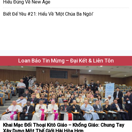
Hiểu Đúng Về New Age
Biết Để Yêu #21: Hiểu Về ‘Một Chúa Ba Ngôi’
Loan Báo Tin Mừng – Đại Kết & Liên Tôn
Khai Mạc Đối Thoại Kitô Giáo – Khổng Giáo: Chung Tay
Xây Dựng Một Thế Giới Hài Hòa Hơn