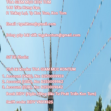
TÒA GIÁM MỤC KON TUM
146 Trần Hưng Đạo
P. Thắng Lợi, Tp Kon Tum, Kon Tum
Email :
tgmktum@gmail.com
Đóng góp bài viết:
ttgpkontum@gmail.com
Số Tài Khoản
:
Chủ tài khoản:
TOA GIAM MUC KONTUM
Account (VNĐ), No: 6250009959
Account (USD), No: 6250009962
Account (EUR), No: 6250009642
Bank BIDV (Ngân Hàng Đầu Tư Phát Triển Kon Tum)
Swift code:
BIDV VNVX625