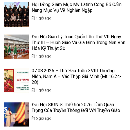
Hội Đồng Giám Mục Mỹ Latinh Công Bố Cẩm
Nang Mục Vụ Về Nghiện Ngập
1 giờ ago
Đại Hội Giáo Lý Toàn Quốc Lần Thứ VII Ngày
Thứ III – Huấn Giáo Và Gia Đình Trong Nền Văn
Hóa Kỹ Thuật Số
1 giờ ago
07.08.2026 – Thứ Sáu Tuần XVIII Thường
Niên, Năm A – Vác Thập Giá Mình (Mt 16,24-
28)
1 giờ ago
Đại Hội SIGNIS Thế Giới 2026: Tầm Quan
Trọng Của Truyền Thông Đối Với Truyền Giáo
5 giờ ago