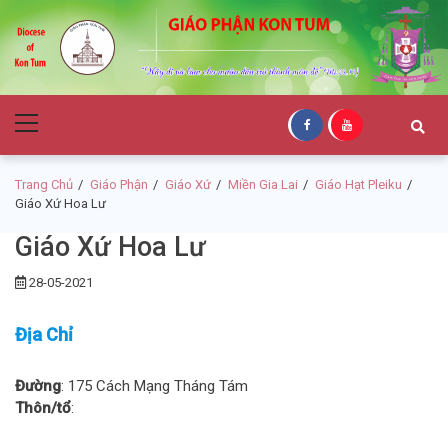
Skip
Skip
to
to
navigation
content
Giáo Phận Kon
Primary
Tum
Menu
Trang Chủ
Giáo Phận
Giáo Xứ
Miền Gia Lai
Giáo Hạt Pleiku
Giáo Xứ Hoa Lư
Giáo Xứ Hoa Lư
28-05-2021
Địa Chỉ
Đường
: 175 Cách Mạng Tháng Tám
Thôn/tổ
: