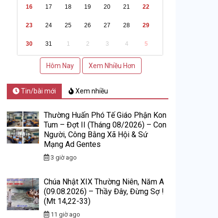
16
17
18
19
20
21
22
23
24
25
26
27
28
29
30
31
1
2
3
4
5
Hôm Nay
Xem Nhiều Hơn
Tin/bài mới
Xem nhiều
Thường Huấn Phó Tế Giáo Phận Kon
Tum – Đợt II (Tháng 08/2026) – Con
Người, Công Bằng Xã Hội & Sứ
Mạng Ad Gentes
3 giờ ago
Chúa Nhật XIX Thường Niên, Năm A
(09.08.2026) – Thầy Đây, Đừng Sợ !
(Mt 14,22-33)
11 giờ ago