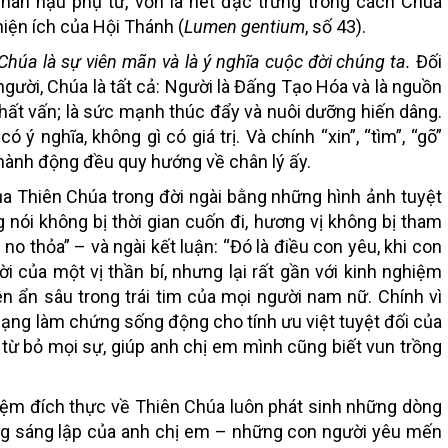
nhân hậu phụ tử, vốn là nét đặc trưng trong cách Chúa
hiện ích của Hội Thánh (
Lumen gentium
, số 43).
Chúa là sự viên mãn và là ý nghĩa cuộc đời chúng ta.
Đối
người, Chúa là tất cả: Người là Đấng Tạo Hóa và là nguồn
hất vấn; là sức mạnh thúc đẩy và nuôi dưỡng hiến dâng.
 ý nghĩa, không gì có giá trị. Và chính “xin”, “tìm”, “gõ”
hành động đều quy hướng về chân lý ấy.
ủa Thiên Chúa trong đời ngài bằng những hình ảnh tuyệt
 nói không bị thời gian cuốn đi, hương vị không bị tham
no thỏa” – và ngài kết luận: “Đó là điều con yêu, khi con
 Lời của một vị thần bí, nhưng lại rất gần với kinh nghiệm
ên ẩn sâu trong trái tim của mọi người nam nữ. Chính vì
ạng làm chứng sống động cho tính ưu việt tuyệt đối của
từ bỏ mọi sự, giúp anh chị em mình cũng biết vun trồng
hiệm đích thực về Thiên Chúa luôn phát sinh những dòng
ấng sáng lập của anh chị em – những con người yêu mến