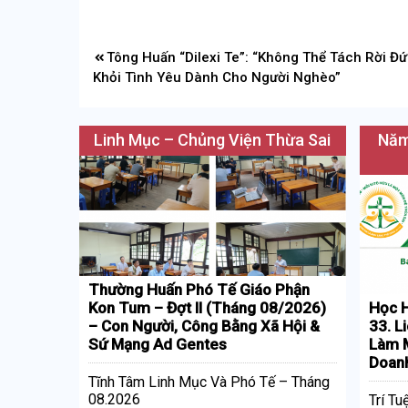
Điều
Tông Huấn “Dilexi Te”: “Không Thể Tách Rời Đứ
hướng
Khỏi Tình Yêu Dành Cho Người Nghèo”
bài
viết
Linh Mục – Chủng Viện Thừa Sai
Năm
Thường Huấn Phó Tế Giáo Phận
Kon Tum – Đợt II (Tháng 08/2026)
Học H
– Con Người, Công Bằng Xã Hội &
33. L
Sứ Mạng Ad Gentes
Làm M
Doan
Tĩnh Tâm Linh Mục Và Phó Tế – Tháng
08.2026
Trí Tu