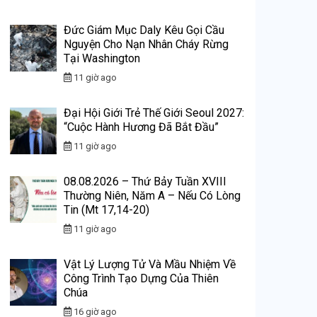
Đức Giám Mục Daly Kêu Gọi Cầu
Nguyện Cho Nạn Nhân Cháy Rừng
Tại Washington
11 giờ ago
Đại Hội Giới Trẻ Thế Giới Seoul 2027:
“Cuộc Hành Hương Đã Bắt Đầu”
11 giờ ago
08.08.2026 – Thứ Bảy Tuần XVIII
Thường Niên, Năm A – Nếu Có Lòng
Tin (Mt 17,14-20)
11 giờ ago
Vật Lý Lượng Tử Và Mầu Nhiệm Về
Công Trình Tạo Dựng Của Thiên
Chúa
16 giờ ago