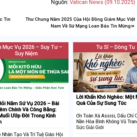
Nguồn:
Vatican News (09.10.2025)
c Tin
Thư Chung Năm 2025 Của Hội Đồng Giám Mục Việt
Nam Về Sứ Mạng Loan Báo Tin Mừng
 Mục Vụ 2026 – Suy Tư –
Tu Sĩ – Dòng Tu
Suy Niệm
Lời Khấn Khó Nghèo: Một
Quà Của Sự Sung Túc
ỏi Năm Sứ Vụ 2026 – Bài
iêm Chính Và Công Bằng:
uối Ướp Đời Trong Kinh
Ơn Toàn Xá Assisi, Dấu Chỉ
h
Nền Hòa Bình Không Vũ Tran
Sức Giải Giới
ệ Nhân Tạo Và Trí Tuệ Giáo Hội