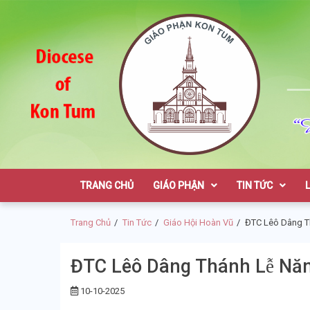
Skip
Skip
to
to
navigation
content
Giáo Phận K
TRANG CHỦ
GIÁO PHẬN
TIN TỨC
Trang Chủ
Tin Tức
Giáo Hội Hoàn Vũ
ĐTC Lêô Dâng Thá
ĐTC Lêô Dâng Thánh Lễ Năm
10-10-2025