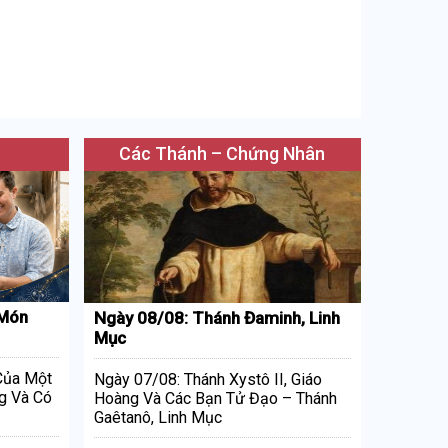
Các Thánh – Chứng Nhân
 Món
Ngày 08/08: Thánh Đaminh, Linh
Mục
 Của Một
Ngày 07/08: Thánh Xystô II, Giáo
g Và Có
Hoàng Và Các Bạn Tử Đạo – Thánh
Gaêtanô, Linh Mục