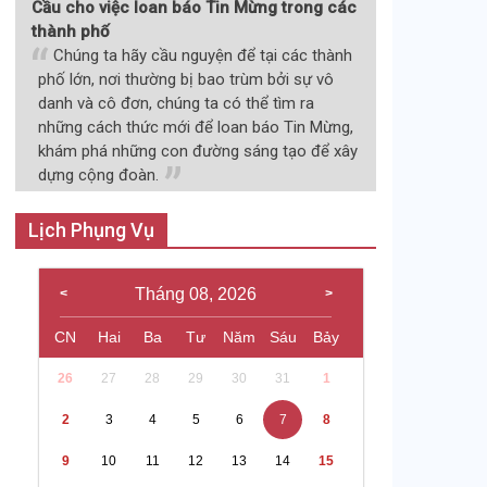
Cầu cho việc loan báo Tin Mừng trong các
thành phố
Chúng ta hãy cầu nguyện để tại các thành
phố lớn, nơi thường bị bao trùm bởi sự vô
danh và cô đơn, chúng ta có thể tìm ra
những cách thức mới để loan báo Tin Mừng,
khám phá những con đường sáng tạo để xây
dựng cộng đoàn.
Lịch Phụng Vụ
Tháng 08, 2026
CN
Hai
Ba
Tư
Năm
Sáu
Bảy
26
27
28
29
30
31
1
2
3
4
5
6
7
8
9
10
11
12
13
14
15