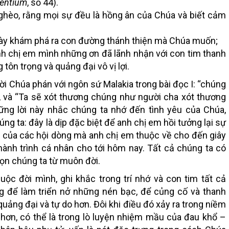
entium
, số 44).
 nghèo, rằng mọi sự đều là hồng ân của Chúa và biết cảm
gày khám phá ra con đường thánh thiện mà Chúa muốn;
 anh chị em mình những ơn đã lãnh nhận với con tim thanh
tôn trọng và quảng đại vô vị lợi.
ời Chúa phán với ngôn sứ Malakia trong bài đọc I: “chúng
), và “Ta sẽ xót thương chúng như người cha xót thương
ững lời này nhắc chúng ta nhớ đến tình yêu của Chúa,
ng ta: đây là dịp đặc biệt để anh chị em hồi tưởng lại sự
 của các hội dòng mà anh chị em thuộc về cho đến giây
hành trình cá nhân cho tới hôm nay. Tất cả chúng ta có
ọn chúng ta từ muôn đời.
i cuộc đời mình, ghi khắc trong trí nhớ và con tim tất cả
g để làm triển nở những nén bạc, để củng cố và thanh
quảng đại và tự do hơn. Đôi khi điều đó xảy ra trong niềm
 hơn, có thể là trong lò luyện nhiệm mầu của đau khổ –