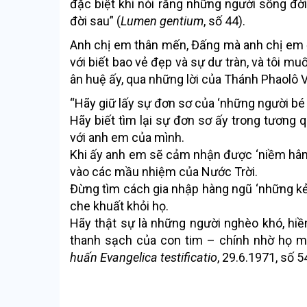
đặc biệt khi nói rằng những người sống đờ
đời sau” (
Lumen gentium
, số 44).
Anh chị em thân mến, Đấng mà anh chị em đã
với biết bao vẻ đẹp và sự dư tràn, và tôi m
ân huệ ấy, qua những lời của Thánh Phaolô V
“Hãy giữ lấy sự đơn sơ của ‘những người bé
Hãy biết tìm lại sự đơn sơ ấy trong tương q
với anh em của mình.
Khi ấy anh em sẽ cảm nhận được ‘niềm hân
vào các mầu nhiệm của Nước Trời.
Đừng tìm cách gia nhập hàng ngũ ‘những k
che khuất khỏi họ.
Hãy thật sự là những người nghèo khó, hiền
thanh sạch của con tim – chính nhờ họ mà 
huấn Evangelica testificatio
, 29.6.1971, số 5