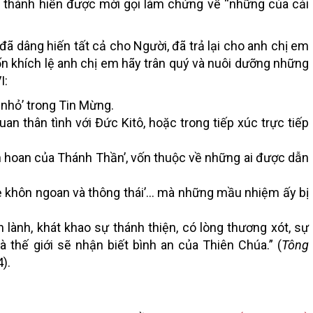
i thánh hiến được mời gọi làm chứng về “những của cải
 dâng hiến tất cả cho Người, đã trả lại cho anh chị em
uốn khích lệ anh chị em hãy trân quý và nuôi dưỡng những
I:
 nhỏ’ trong Tin Mừng.
uan thân tình với Đức Kitô, hoặc trong tiếp xúc trực tiếp
 hoan của Thánh Thần’, vốn thuộc về những ai được dẫn
ẻ khôn ngoan và thông thái’… mà những mầu nhiệm ấy bị
 lành, khát khao sự thánh thiện, có lòng thương xót, sự
thế giới sẽ nhận biết bình an của Thiên Chúa.” (
Tông
4).