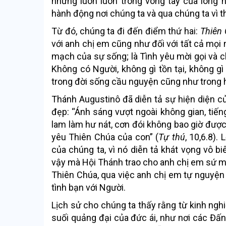
nhưng luôn luôn trong vòng tay của lòng 
hành động nơi chúng ta và qua chúng ta vì t
Từ đó, chúng ta đi đến điểm thứ hai:
Thiên 
với anh chị em cũng như đối với tất cả mọi 
mạch của sự sống; là Tình yêu mời gọi và c
Không có Người, không gì tồn tại, không gì có
trong đời sống cầu nguyện cũng như trong 
Thánh Augustinô đã diễn tả sự hiện diện c
đẹp: “Ánh sáng vượt ngoài không gian, tiếng
lam làm hư nát, cơn đói không bao giờ được 
yêu Thiên Chúa của con” (
Tự thú
, 10,6.8).
của chúng ta, vì nó diễn tả khát vọng vô bi
vậy mà Hội Thánh trao cho anh chị em sứ m
Thiên Chúa, qua việc anh chị em tự nguyện 
tình bạn với Người.
Lịch sử cho chúng ta thấy rằng từ kinh ng
suối quảng đại của đức ái, như nơi các Đ