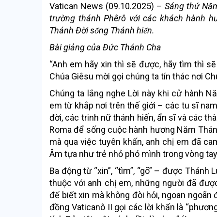
Vatican News (09.10.2025) –
Sáng thứ Năm
trường thánh Phêrô với các khách hành hư
Thánh Đời sống Thánh hiến.
Bài giảng của Đức Thánh Cha
“Anh em hãy xin thì sẽ được, hãy tìm thì sẽ 
Chúa Giêsu mời gọi chúng ta tín thác nơi C
Chúng ta lắng nghe Lời này khi cử hành Nă
em từ khắp nơi trên thế giới – các tu sĩ na
đời, các trinh nữ thánh hiến, ẩn sĩ và các 
Roma để sống cuộc hành hương Năm Thánh,
mà qua việc tuyên khấn, anh chị em đã cam k
Âm tựa như trẻ nhỏ phó mình trong vòng ta
Ba động từ “xin”, “tìm”, “gõ” – được Thánh
thuộc với anh chị em, những người đã đượ
để biết xin mà không đòi hỏi, ngoan ngoãn
đồng Vaticanô II gọi các lời khấn là “phươn