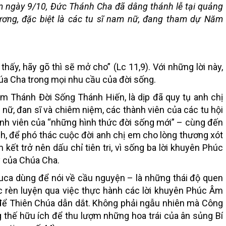
 ngày 9/10, Đức Thánh Cha đã dâng thánh lễ tại quảng
ơng, đặc biệt là các tu sĩ nam nữ, đang tham dự Năm
thấy, hãy gõ thì sẽ mở cho” (Lc 11,9). Với những lời này,
húa Cha trong mọi nhu cầu của đời sống.
m Thánh Đời Sống Thánh Hiến, là dịp đã quy tụ anh chị
m nữ, đan sĩ và chiêm niệm, các thành viên của các tu hội
thành viên của “những hình thức đời sống mới” – cùng đến
 để phó thác cuộc đời anh chị em cho lòng thương xót
ết trở nên dấu chỉ tiên tri, vì sống ba lời khuyên Phúc
y của Chúa Cha.
 Luca dùng để nói về cầu nguyện – là những thái độ quen
c rèn luyện qua việc thực hành các lời khuyên Phúc Âm
 để Thiên Chúa dẫn dắt. Không phải ngẫu nhiên mà Công
g thế hữu ích để thu lượm những hoa trái của ân sủng Bí