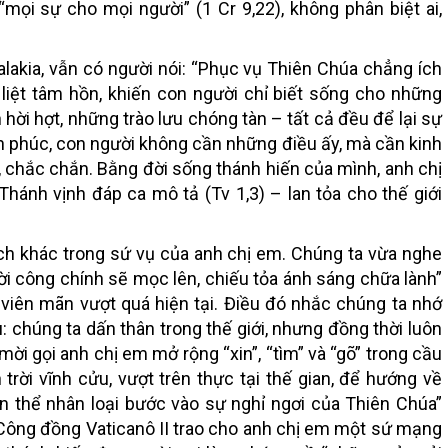
mọi sự cho mọi người” (1 Cr 9,22), không phân biệt ai,
lakia, vẫn có người nói: “Phục vụ Thiên Chúa chẳng ích
ê liệt tâm hồn, khiến con người chỉ biết sống cho những
ời hợt, những trào lưu chóng tàn – tất cả đều để lại sự
h phúc, con người không cần những điều ấy, mà cần kinh
 chắc chắn. Bằng đời sống thánh hiến của mình, anh chị
ánh vịnh đáp ca mô tả (Tv 1,3) – lan tỏa cho thế giới
ích khác trong sứ vụ của anh chị em. Chúng ta vừa nghe
ời công chính sẽ mọc lên, chiếu tỏa ánh sáng chữa lành”
 viên mãn vượt quá hiện tại. Điều đó nhắc chúng ta nhớ
 chúng ta dấn thân trong thế giới, nhưng đồng thời luôn
mời gọi anh chị em mở rộng “xin”, “tìm” và “gõ” trong cầu
rời vĩnh cửu, vượt trên thực tại thế gian, để hướng về
àn thể nhân loại bước vào sự nghỉ ngơi của Thiên Chúa”
 Công đồng Vaticanô II trao cho anh chị em một sứ mạng