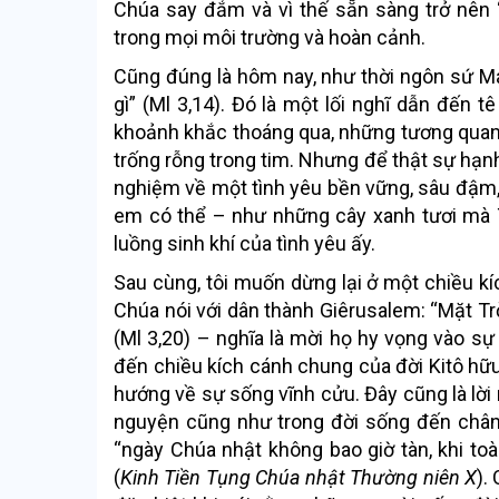
Chúa say đắm và vì thế sẵn sàng trở nên “
trong mọi môi trường và hoàn cảnh.
Cũng đúng là hôm nay, như thời ngôn sứ Ma
gì” (Ml 3,14). Đó là một lối nghĩ dẫn đến t
khoảnh khắc thoáng qua, những tương quan h
trống rỗng trong tim. Nhưng để thật sự hạn
nghiệm về một tình yêu bền vững, sâu đậm,
em có thể – như những cây xanh tươi mà Th
luồng sinh khí của tình yêu ấy.
Sau cùng, tôi muốn dừng lại ở một chiều k
Chúa nói với dân thành Giêrusalem: “Mặt Tr
(Ml 3,20) – nghĩa là mời họ hy vọng vào sự
đến chiều kích cánh chung của đời Kitô hữu:
hướng về sự sống vĩnh cửu. Đây cũng là lời 
nguyện cũng như trong đời sống đến chân t
“ngày Chúa nhật không bao giờ tàn, khi to
(
Kinh Tiền Tụng Chúa nhật Thường niên X
).