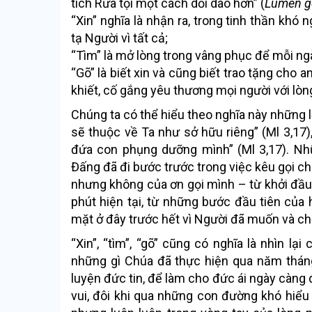
tích Rửa tội một cách dồi dào hơn” (
Lumen g
“Xin” nghĩa là nhận ra, trong tinh thần khó
tạ Người vì tất cả;
“Tìm” là mở lòng trong vâng phục để mỗi n
“Gõ” là biết xin và cũng biết trao tặng cho
khiết, cố gắng yêu thương mọi người với lòng 
Chúng ta có thể hiểu theo nghĩa này những l
sẽ thuộc về Ta như sở hữu riêng” (Ml 3,17
đứa con phụng dưỡng mình” (Ml 3,17). Nh
Đấng đã đi bước trước trong việc kêu gọi chú
nhưng không của ơn gọi mình – từ khởi đầu
phút hiện tại, từ những bước đầu tiên của 
mặt ở đây trước hết vì Người đã muốn và ch
“Xin”, “tìm”, “gõ” cũng có nghĩa là nhìn lạ
những gì Chúa đã thực hiện qua năm thán
luyện đức tin, để làm cho đức ái ngày càng 
vui, đôi khi qua những con đường khó hiểu