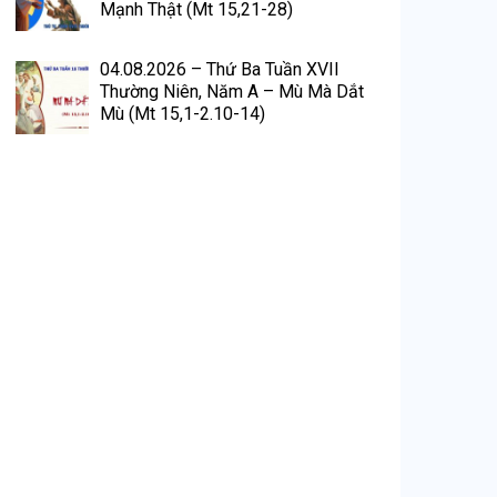
Mạnh Thật (Mt 15,21-28)
04.08.2026 – Thứ Ba Tuần XVII
Thường Niên, Năm A – Mù Mà Dắt
Mù (Mt 15,1-2.10-14)