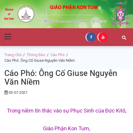
Skip
Skip
to
to
navigation
content
Giáo Phận Kon
Primary
Tum
Menu
Trang Chủ
Thông Báo
Cáo Phó
Cáo Phó: Ông Cố Giuse Nguyễn Văn Niềm
Cáo Phó: Ông Cố Giuse Nguyễn
Văn Niềm
03-07-2021
Trong niềm tín thác vào sự Phục Sinh của Đức Kitô,
Giáo Phận Kon Tum,