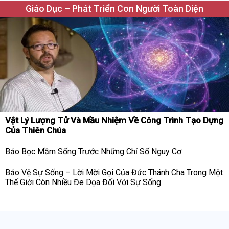
Giáo Dục – Phát Triển Con Người Toàn Diện
Vật Lý Lượng Tử Và Mầu Nhiệm Về Công Trình Tạo Dựng
Của Thiên Chúa
Bảo Bọc Mầm Sống Trước Những Chỉ Số Nguy Cơ
Bảo Vệ Sự Sống – Lời Mời Gọi Của Đức Thánh Cha Trong Một
Thế Giới Còn Nhiều Đe Dọa Đối Với Sự Sống