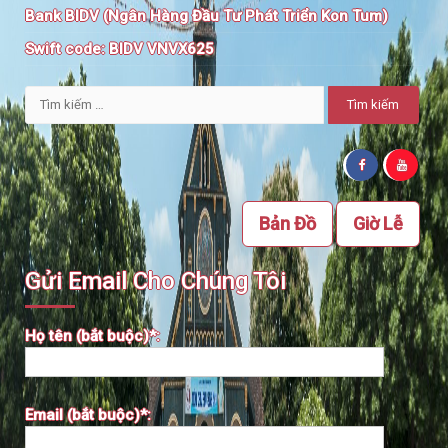
Bank BIDV (Ngân Hàng Đầu Tư Phát Triển Kon Tum)
Swift code:
BIDV VNVX625
Tìm
kiếm
cho:
Bản Đồ
Giờ Lễ
Gửi Email Cho Chúng Tôi
Họ tên (bắt buộc)*:
Email (bắt buộc)*: