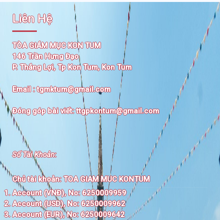
Liên Hệ
TÒA GIÁM MỤC KON TUM
146 Trần Hưng Đạo
P. Thắng Lợi, Tp Kon Tum, Kon Tum
Email :
tgmktum@gmail.com
Đóng góp bài viết:
ttgpkontum@gmail.com
Số Tài Khoản
:
Chủ tài khoản:
TOA GIAM MUC KONTUM
Account (VNĐ), No: 6250009959
Account (USD), No: 6250009962
Account (EUR), No: 6250009642