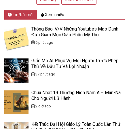
Tin/bài mới
Xem nhiều
Thông Báo: V/v Những Youtubes Mạo Danh
Đức Giám Mục Giáo Phận Mỹ Tho
6 phút ago
Giấc Mơ AI Phục Vụ Mọi Người Trước Phép
Thử Về Đầu Tư Và Lợi Nhuận
37 phút ago
Chúa Nhật 19 Thường Niên Năm A – Man-Na
Cho Người Lữ Hành
2 giờ ago
Kết Thúc Đại Hội Giáo Lý Toàn Quốc Lần Thứ