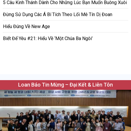
5 Câu Kinh Thánh Dành Cho Những Lúc Bạn Muốn Buông Xuôi
Đừng Sử Dụng Các Á Bí Tích Theo Lối Mê Tín Dị Đoan
Hiểu Đúng Về New Age
Biết Để Yêu #21: Hiểu Về ‘Một Chúa Ba Ngôi’
Loan Báo Tin Mừng – Đại Kết & Liên Tôn