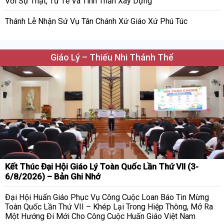
Với Sự Thật, Tử Tế Và Tinh Thần Xây Dựng
Thánh Lễ Nhận Sứ Vụ Tân Chánh Xứ Giáo Xứ Phú Túc
Giáo Lý – Thiếu Nhi Thánh Thể
Kết Thúc Đại Hội Giáo Lý Toàn Quốc Lần Thứ VII (3-
6/8/2026) – Bản Ghi Nhớ
Đại Hội Huấn Giáo Phục Vụ Công Cuộc Loan Báo Tin Mừng
Toàn Quốc Lần Thứ VII – Khép Lại Trong Hiệp Thông, Mở Ra
Một Hướng Đi Mới Cho Công Cuộc Huấn Giáo Việt Nam