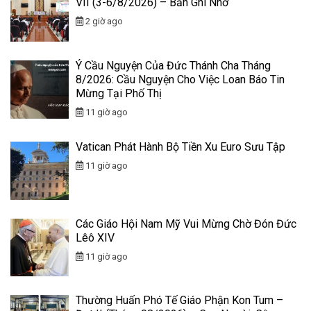
VII (3-6/8/2026) – Bản Ghi Nhớ
2 giờ ago
Ý Cầu Nguyện Của Đức Thánh Cha Tháng
8/2026: Cầu Nguyện Cho Việc Loan Báo Tin
Mừng Tại Phố Thị
11 giờ ago
Vatican Phát Hành Bộ Tiền Xu Euro Sưu Tập
11 giờ ago
Các Giáo Hội Nam Mỹ Vui Mừng Chờ Đón Đức
Lêô XIV
11 giờ ago
Thường Huấn Phó Tế Giáo Phận Kon Tum –