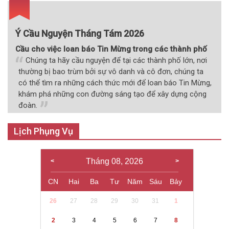
bài
viết
Ý Cầu Nguyện Tháng Tám 2026
Cầu cho việc loan báo Tin Mừng trong các thành phố
Chúng ta hãy cầu nguyện để tại các thành phố lớn, nơi
thường bị bao trùm bởi sự vô danh và cô đơn, chúng ta
có thể tìm ra những cách thức mới để loan báo Tin Mừng,
khám phá những con đường sáng tạo để xây dựng cộng
đoàn.
Lịch Phụng Vụ
Tháng 08, 2026
CN
Hai
Ba
Tư
Năm
Sáu
Bảy
26
27
28
29
30
31
1
2
3
4
5
6
7
8