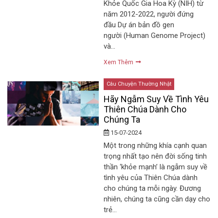
Khỏe Quốc Gia Hoa Kỳ (NIH) từ
năm 2012-2022, người đứng
đầu Dự án bản đồ gen
người (Human Genome Project)
và…
Xem Thêm
Câu Chuyện Thường Nhật
Hãy Ngẫm Suy Về Tình Yêu
Thiên Chúa Dành Cho
Chúng Ta
15-07-2024
Một trong những khía cạnh quan
trọng nhất tạo nên đời sống tinh
thần ‘khỏe mạnh’ là ngẫm suy về
tình yêu của Thiên Chúa dành
cho chúng ta mỗi ngày. Đương
nhiên, chúng ta cũng cần dạy cho
trẻ…