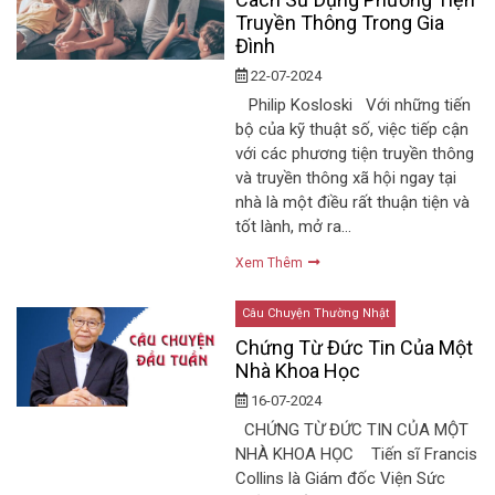
Truyền Thông Trong Gia
Đình
22-07-2024
Philip Kosloski Với những tiến
bộ của kỹ thuật số, việc tiếp cận
với các phương tiện truyền thông
và truyền thông xã hội ngay tại
nhà là một điều rất thuận tiện và
tốt lành, mở ra…
Xem Thêm
Câu Chuyện Thường Nhật
Chứng Từ Đức Tin Của Một
Nhà Khoa Học
16-07-2024
CHỨNG TỪ ĐỨC TIN CỦA MỘT
NHÀ KHOA HỌC Tiến sĩ Francis
Collins là Giám đốc Viện Sức