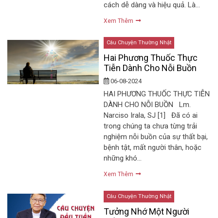
cách dễ dàng và hiệu quả. Là…
Xem Thêm
Câu Chuyện Thường Nhật
Hai Phương Thuốc Thực
Tiễn Dành Cho Nỗi Buồn
06-08-2024
HAI PHƯƠNG THUỐC THỰC TIỄN
DÀNH CHO NỖI BUỒN Lm.
Narciso Irala, SJ [1] Đã có ai
trong chúng ta chưa từng trải
nghiệm nỗi buồn của sự thất bại,
bệnh tật, mất người thân, hoặc
những khó…
Xem Thêm
Câu Chuyện Thường Nhật
Tưởng Nhớ Một Người