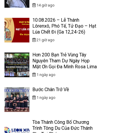
14 giờ ago
10.08.2026 – Lễ Thánh
Lôrenxô, Phó Tế, Tử Đạo – Hạt
Lúa Chết Đi (Ga 12,24-26)
21 giờ ago
Hơn 200 Bạn Trẻ Vùng Tây
Nguyên Tham Dự Ngày Họp
Mặt Ơn Gọi Đa Minh Rosa Lima
1 ngày ago
Bước Chân Trở Về
1 ngày ago
Tòa Thánh Công Bố Chương
Trình Tông Du Của Đức Thánh