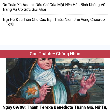
Ơn Toàn Xá Assisi, Dấu Chỉ Của Một Nền Hòa Bình Không Vũ
Trang Và Có Sức Giải Giới
Trại Hè Đầu Tiên Cho Các Bạn Thiếu Niên Jrai Vùng Cheoreo
– Tơlúi
Các Thánh – Chứng Nhân
Ngày 09/08: Thánh Têrêxa Bênêđicta Thánh Giá, Nữ Tu,