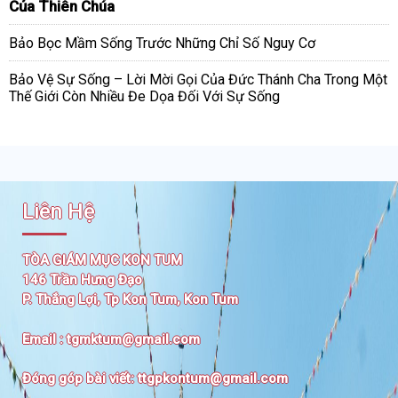
Của Thiên Chúa
Bảo Bọc Mầm Sống Trước Những Chỉ Số Nguy Cơ
Bảo Vệ Sự Sống – Lời Mời Gọi Của Đức Thánh Cha Trong Một
Thế Giới Còn Nhiều Đe Dọa Đối Với Sự Sống
Liên Hệ
TÒA GIÁM MỤC KON TUM
146 Trần Hưng Đạo
P. Thắng Lợi, Tp Kon Tum, Kon Tum
Email :
tgmktum@gmail.com
Đóng góp bài viết:
ttgpkontum@gmail.com