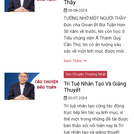
Thầy
03-08-2024
TƯỞNG NHỚ MỘT NGƯỜI THẦY
Đức cha Gioan Bt Bùi Tuần Hơn
50 năm về trước, khi còn học ở
Tiểu chủng viện Á Thánh Quý,
Cần Thơ, tôi có ấn tượng sâu
sắc về một linh mục được mời…
Xem Thêm
Câu Chuyện Thường Nhật
Trí Tuệ Nhân Tạo Và Giảng
Thuyết
30-07-2024
Trí tuệ nhân tạo cũng tác động
trực tiếp lên tác vụ linh mục, vì
thế một trong những đề tài được
bàn thảo sôi nổi hiện nay là Trí
tuệ nhân tạo và giảng thuyết.