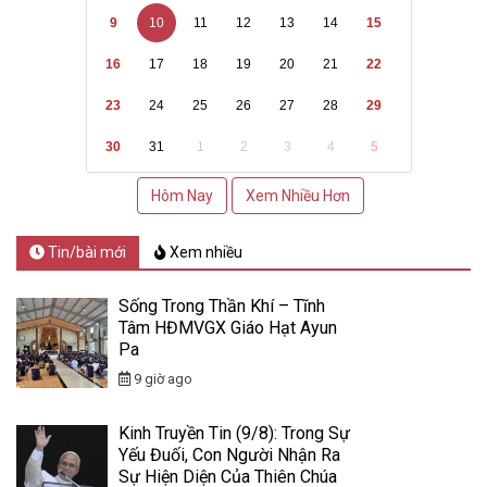
9
10
11
12
13
14
15
16
17
18
19
20
21
22
23
24
25
26
27
28
29
30
31
1
2
3
4
5
Hôm Nay
Xem Nhiều Hơn
Tin/bài mới
Xem nhiều
Sống Trong Thần Khí – Tĩnh
Tâm HĐMVGX Giáo Hạt Ayun
Pa
9 giờ ago
Kinh Truyền Tin (9/8): Trong Sự
Yếu Đuối, Con Người Nhận Ra
Sự Hiện Diện Của Thiên Chúa