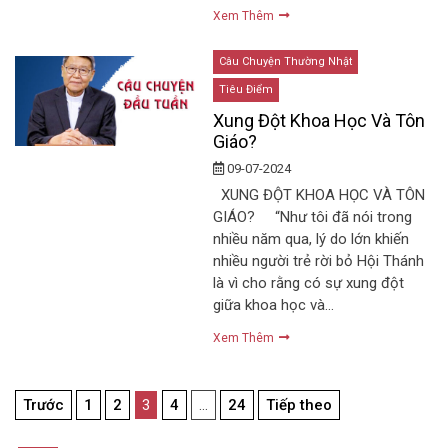
Xem Thêm
Câu Chuyện Thường Nhật
Tiêu Điểm
Xung Đột Khoa Học Và Tôn
Giáo?
09-07-2024
XUNG ĐỘT KHOA HỌC VÀ TÔN
GIÁO? “Như tôi đã nói trong
nhiều năm qua, lý do lớn khiến
nhiều người trẻ rời bỏ Hội Thánh
là vì cho rằng có sự xung đột
giữa khoa học và…
Xem Thêm
Điều
Trước
1
2
3
4
…
24
Tiếp theo
hướng