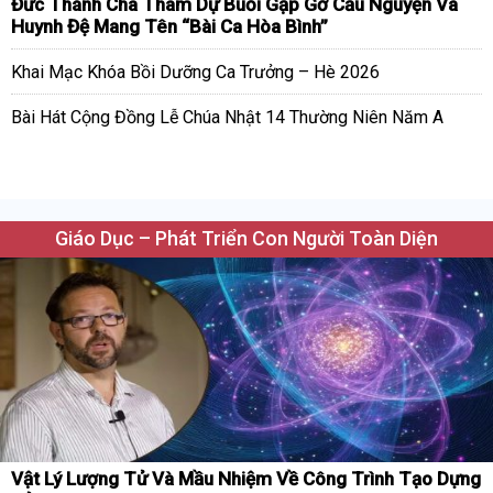
Đức Thánh Cha Tham Dự Buổi Gặp Gỡ Cầu Nguyện Và
Huynh Đệ Mang Tên “Bài Ca Hòa Bình”
Khai Mạc Khóa Bồi Dưỡng Ca Trưởng – Hè 2026
Bài Hát Cộng Đồng Lễ Chúa Nhật 14 Thường Niên Năm A
Giáo Dục – Phát Triển Con Người Toàn Diện
Vật Lý Lượng Tử Và Mầu Nhiệm Về Công Trình Tạo Dựng