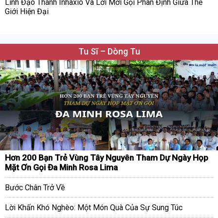
Linh Đạo Thánh Inhaxio Và Lời Mời Gọi Phân Định Giữa Thế
Giới Hiện Đại
Tu Sĩ – Dòng Tu
Hơn 200 Bạn Trẻ Vùng Tây Nguyên Tham Dự Ngày Họp
Mặt Ơn Gọi Đa Minh Rosa Lima
Bước Chân Trở Về
Lời Khấn Khó Nghèo: Một Món Quà Của Sự Sung Túc