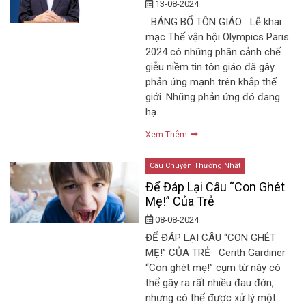
13-08-2024
BÁNG BỔ TÔN GIÁO Lễ khai
mạc Thế vận hội Olympics Paris
2024 có những phân cảnh chế
giễu niềm tin tôn giáo đã gây
phản ứng mạnh trên khắp thế
giới. Những phản ứng đó đang
hạ…
Xem Thêm
Câu Chuyện Thường Nhật
Để Đáp Lại Câu “Con Ghét
Mẹ!” Của Trẻ
08-08-2024
ĐỂ ĐÁP LẠI CÂU “CON GHÉT
MẸ!” CỦA TRẺ Cerith Gardiner
“Con ghét mẹ!” cụm từ này có
thể gây ra rất nhiều đau đớn,
nhưng có thể được xử lý một