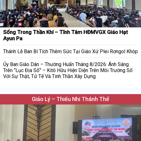
Sống Trong Thần Khí – Tĩnh Tâm HĐMVGX Giáo Hạt
Ayun Pa
Thánh Lễ Ban Bí Tích Thêm Sức Tại Giáo Xứ Plei Rơngol Khóp
Ủy Ban Giáo Dân – Thường Huấn Tháng 8/2026: Ánh Sáng
Trên “Lục Địa Số” – Kitô Hữu Hiện Diện Trên Môi Trường Số
Với Sự Thật, Tử Tế Và Tinh Thần Xây Dựng
Giáo Lý – Thiếu Nhi Thánh Thể