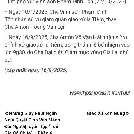
Lm phó xứ: Vinh sơn Phạm Đình Tôn (27/10/2023)
+ Ngày 10/1/2025, Cha Vinh sơn Phạm Đình
Tôn nhận sứ vụ giám quản giáo xứ Ia Tiêm, thay
Cha Antôn Hoàng Văn Lợi..
+ Ngày 16/9/2025, Cha Antôn Võ Văn Hải nhận sứ vụ
chính xứ giáo xứ Ia Tiêm, trong thánh lễ bổ nhiệm vào
lúc 9g30, do Cha Đại diện Giám mục vùng Gia Lai chủ
sự.
(cập nhật ngày 16/9/2025)
WGPKT(05/10/2021) KONTUM
Điều
Những Giây Phút Ngắn
Giáo Xứ Kon Gung
hướng
Ngủi Quyết Định Vận Mệnh
bài
Đời Người|Tuyển Tập “Tuổi
Già Có Chúa” – Phần 6