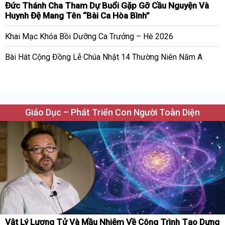
Đức Thánh Cha Tham Dự Buổi Gặp Gỡ Cầu Nguyện Và
Huynh Đệ Mang Tên “Bài Ca Hòa Bình”
Khai Mạc Khóa Bồi Dưỡng Ca Trưởng – Hè 2026
Bài Hát Cộng Đồng Lễ Chúa Nhật 14 Thường Niên Năm A
Giáo Dục – Phát Triển Con Người Toàn Diện
Vật Lý Lượng Tử Và Mầu Nhiệm Về Công Trình Tạo Dựng