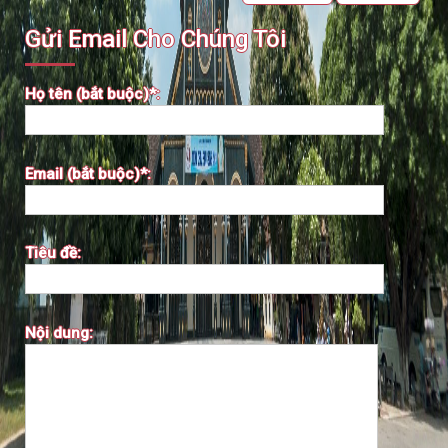
Gửi Email Cho Chúng Tôi
Họ tên (bắt buộc)*:
Email (bắt buộc)*:
Tiêu đề:
Nội dung: