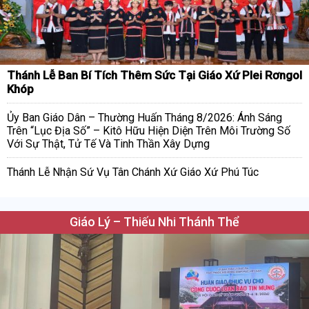
Thánh Lễ Ban Bí Tích Thêm Sức Tại Giáo Xứ Plei Rơngol
Khóp
Ủy Ban Giáo Dân – Thường Huấn Tháng 8/2026: Ánh Sáng
Trên “Lục Địa Số” – Kitô Hữu Hiện Diện Trên Môi Trường Số
Với Sự Thật, Tử Tế Và Tinh Thần Xây Dựng
Thánh Lễ Nhận Sứ Vụ Tân Chánh Xứ Giáo Xứ Phú Túc
Giáo Lý – Thiếu Nhi Thánh Thể