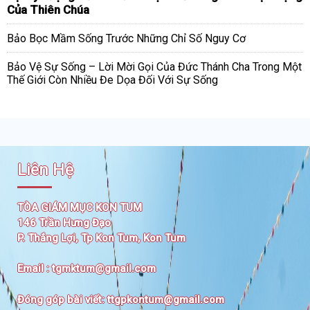
Của Thiên Chúa
Bảo Bọc Mầm Sống Trước Những Chỉ Số Nguy Cơ
Bảo Vệ Sự Sống – Lời Mời Gọi Của Đức Thánh Cha Trong Một
Thế Giới Còn Nhiều Đe Dọa Đối Với Sự Sống
Liên Hệ
TÒA GIÁM MỤC KON TUM
146 Trần Hưng Đạo
P. Thắng Lợi, Tp Kon Tum, Kon Tum
Email :
tgmktum@gmail.com
Đóng góp bài viết:
ttgpkontum@gmail.com