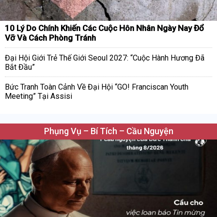
10 Lý Do Chính Khiến Các Cuộc Hôn Nhân Ngày Nay Đổ
Vỡ Và Cách Phòng Tránh
Đại Hội Giới Trẻ Thế Giới Seoul 2027: “Cuộc Hành Hương Đã
Bắt Đầu”
Bức Tranh Toàn Cảnh Về Đại Hội “GO! Franciscan Youth
Meeting” Tại Assisi
Phụng Vụ – Bí Tích – Cầu Nguyện