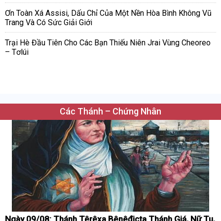
Ơn Toàn Xá Assisi, Dấu Chỉ Của Một Nền Hòa Bình Không Vũ
Trang Và Có Sức Giải Giới
Trại Hè Đầu Tiên Cho Các Bạn Thiếu Niên Jrai Vùng Cheoreo
– Tơlúi
Các Thánh – Chứng Nhân
Ngày 09/08: Thánh Têrêxa Bênêđicta Thánh Giá, Nữ Tu,