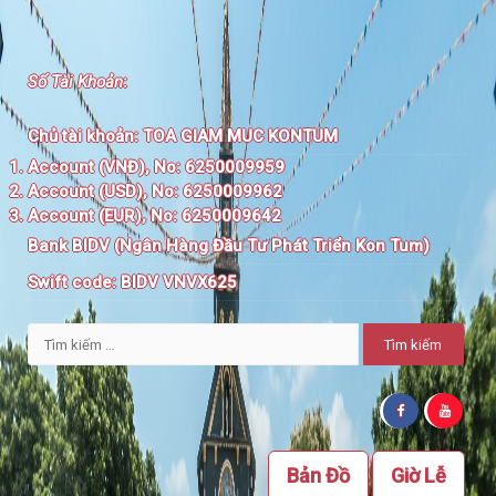
Số Tài Khoản
:
Chủ tài khoản:
TOA GIAM MUC KONTUM
Account (VNĐ), No: 6250009959
Account (USD), No: 6250009962
Account (EUR), No: 6250009642
Bank BIDV (Ngân Hàng Đầu Tư Phát Triển Kon Tum)
Swift code:
BIDV VNVX625
Tìm
kiếm
cho:
Bản Đồ
Giờ Lễ