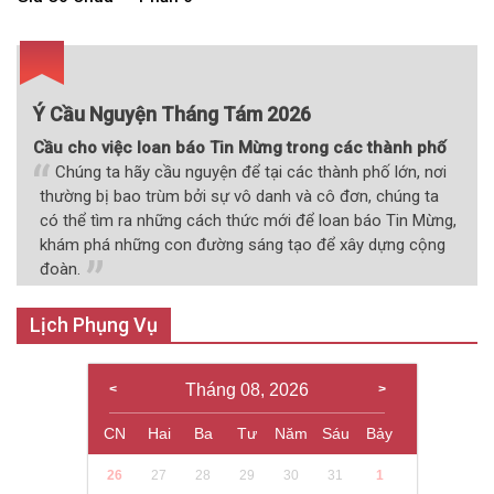
viết
Ý Cầu Nguyện Tháng Tám 2026
Cầu cho việc loan báo Tin Mừng trong các thành phố
Chúng ta hãy cầu nguyện để tại các thành phố lớn, nơi
thường bị bao trùm bởi sự vô danh và cô đơn, chúng ta
có thể tìm ra những cách thức mới để loan báo Tin Mừng,
khám phá những con đường sáng tạo để xây dựng cộng
đoàn.
Lịch Phụng Vụ
Tháng 08, 2026
CN
Hai
Ba
Tư
Năm
Sáu
Bảy
26
27
28
29
30
31
1