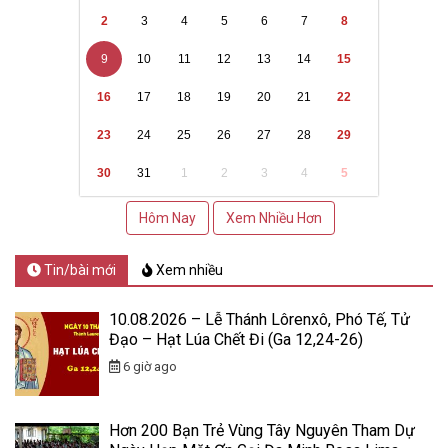
2
3
4
5
6
7
8
9
10
11
12
13
14
15
16
17
18
19
20
21
22
23
24
25
26
27
28
29
30
31
1
2
3
4
5
Hôm Nay
Xem Nhiều Hơn
Tin/bài mới
Xem nhiều
10.08.2026 – Lễ Thánh Lôrenxô, Phó Tế, Tử
Đạo – Hạt Lúa Chết Đi (Ga 12,24-26)
6 giờ ago
Hơn 200 Bạn Trẻ Vùng Tây Nguyên Tham Dự