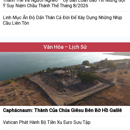
Thánh Thể Và Người Nghèo – Ủy Ban Loan Báo Tin Mừng Gợi
Ý Suy Niệm Chầu Thánh Thể Tháng 8/2026
Linh Mục Ấn Độ Dấn Thân Cả Đời Để Xây Dựng Những Nhịp
Cầu Liên Tôn
Văn Hóa – Lịch Sử
Caphácnaum: Thành Của Chúa Giêsu Bên Bờ Hồ Galilê
Vatican Phát Hành Bộ Tiền Xu Euro Sưu Tập