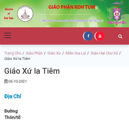
Skip
Skip
to
to
navigation
content
Giáo Phận Kon
Primary
Tum
Menu
Trang Chủ
Giáo Phận
Giáo Xứ
Miền Gia Lai
Giáo Hạt Chư Sê
Giáo Xứ Ia Tiêm
Giáo Xứ Ia Tiêm
05-10-2021
Địa Chỉ
Đường
:
Thôn/tổ
: