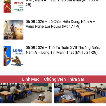
Niên, Năm A – Vác Thập Giá Mình (Mt 16,24-
28)
06.08.2026 – Lễ Chúa Hiển Dung, Năm A –
Vâng Nghe Lời Người (Mt 17,1-9)
05.08.2026 – Thứ Tư Tuần XVII Thường Niên,
Năm A – Lòng Tin Mạnh Thật (Mt 15,21-28)
Linh Mục – Chủng Viện Thừa Sai