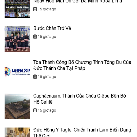
Ngày Họp Mặt Ơn Gọi Đa Minh Rosa Lima
15 giờ ago
Bước Chân Trở Về
16 giờ ago
Tòa Thánh Công Bố Chương Trình Tông Du Của
Đức Thánh Cha Tại Pháp
16 giờ ago
Caphácnaum: Thành Của Chúa Giêsu Bên Bờ
Hồ Galilê
16 giờ ago
Đức Hồng Y Tagle: Chiến Tranh Làm Biến Dạng
Thế Giới